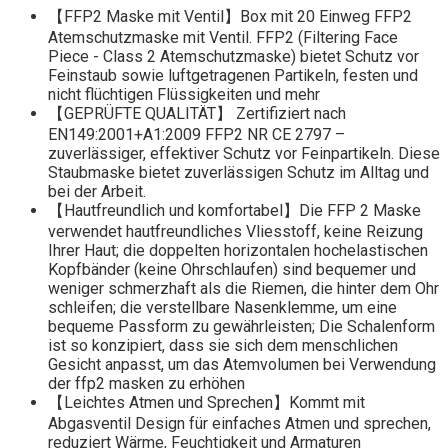
【FFP2 Maske mit Ventil】Box mit 20 Einweg FFP2
Atemschutzmaske mit Ventil. FFP2 (Filtering Face
Piece - Class 2 Atemschutzmaske) bietet Schutz vor
Feinstaub sowie luftgetragenen Partikeln, festen und
nicht flüchtigen Flüssigkeiten und mehr
【GEPRÜFTE QUALITÄT】 Zertifiziert nach
EN149:2001+A1:2009 FFP2 NR CE 2797 –
zuverlässiger, effektiver Schutz vor Feinpartikeln. Diese
Staubmaske bietet zuverlässigen Schutz im Alltag und
bei der Arbeit.
【Hautfreundlich und komfortabel】Die FFP 2 Maske
verwendet hautfreundliches Vliesstoff, keine Reizung
Ihrer Haut; die doppelten horizontalen hochelastischen
Kopfbänder (keine Ohrschlaufen) sind bequemer und
weniger schmerzhaft als die Riemen, die hinter dem Ohr
schleifen; die verstellbare Nasenklemme, um eine
bequeme Passform zu gewährleisten; Die Schalenform
ist so konzipiert, dass sie sich dem menschlichen
Gesicht anpasst, um das Atemvolumen bei Verwendung
der ffp2 masken zu erhöhen
【Leichtes Atmen und Sprechen】Kommt mit
Abgasventil Design für einfaches Atmen und sprechen,
reduziert Wärme, Feuchtigkeit und Armaturen