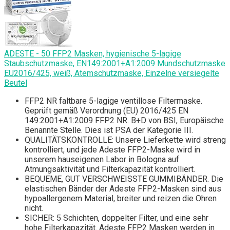
ADESTE - 50 FFP2 Masken, hygienische 5-lagige
Staubschutzmaske, EN149:2001+A1:2009 Mundschutzmaske
EU2016/425, weiß, Atemschutzmaske, Einzelne versiegelte
Beutel
FFP2 NR faltbare 5-lagige ventillose Filtermaske.
Geprüft gemäß Verordnung (EU) 2016/425 EN
149:2001+A1:2009 FFP2 NR. B+D von BSI, Europäische
Benannte Stelle. Dies ist PSA der Kategorie III.
QUALITÄTSKONTROLLE: Unsere Lieferkette wird streng
kontrolliert, und jede Adeste FFP2-Maske wird in
unserem hauseigenen Labor in Bologna auf
Atmungsaktivität und Filterkapazität kontrolliert.
BEQUEME, GUT VERSCHWEISSTE GUMMIBÄNDER. Die
elastischen Bänder der Adeste FFP2-Masken sind aus
hypoallergenem Material, breiter und reizen die Ohren
nicht.
SICHER: 5 Schichten, doppelter Filter, und eine sehr
hohe Filterkapazität. Adeste FFP2 Masken werden in