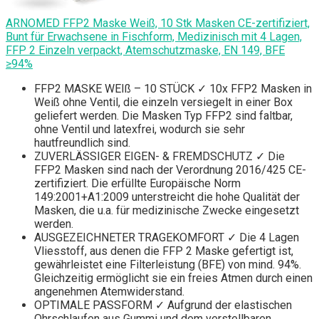
ARNOMED FFP2 Maske Weiß, 10 Stk Masken CE-zertifiziert,
Bunt für Erwachsene in Fischform, Medizinisch mit 4 Lagen,
FFP 2 Einzeln verpackt, Atemschutzmaske, EN 149, BFE
≥94%
FFP2 MASKE WEIß – 10 STÜCK ✓ 10x FFP2 Masken in
Weiß ohne Ventil, die einzeln versiegelt in einer Box
geliefert werden. Die Masken Typ FFP2 sind faltbar,
ohne Ventil und latexfrei, wodurch sie sehr
hautfreundlich sind.
ZUVERLÄSSIGER EIGEN- & FREMDSCHUTZ ✓ Die
FFP2 Masken sind nach der Verordnung 2016/425 CE-
zertifiziert. Die erfüllte Europäische Norm
149:2001+A1:2009 unterstreicht die hohe Qualität der
Masken, die u.a. für medizinische Zwecke eingesetzt
werden.
AUSGEZEICHNETER TRAGEKOMFORT ✓ Die 4 Lagen
Vliesstoff, aus denen die FFP 2 Maske gefertigt ist,
gewährleistet eine Filterleistung (BFE) von mind. 94%.
Gleichzeitig ermöglicht sie ein freies Atmen durch einen
angenehmen Atemwiderstand.
OPTIMALE PASSFORM ✓ Aufgrund der elastischen
Ohrschlaufen aus Gummi und dem verstellbaren