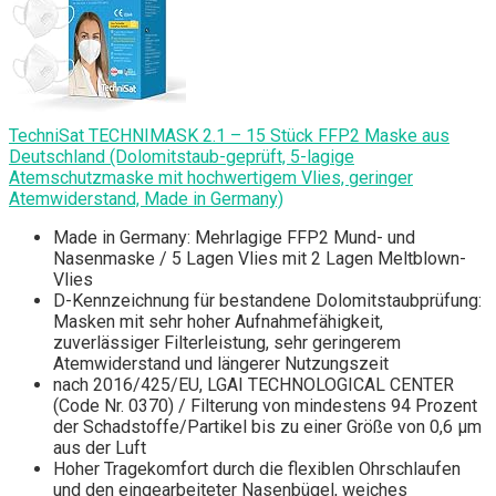
TechniSat TECHNIMASK 2.1 – 15 Stück FFP2 Maske aus
Deutschland (Dolomitstaub-geprüft, 5-lagige
Atemschutzmaske mit hochwertigem Vlies, geringer
Atemwiderstand, Made in Germany)
Made in Germany: Mehrlagige FFP2 Mund- und
Nasenmaske / 5 Lagen Vlies mit 2 Lagen Meltblown-
Vlies
D-Kennzeichnung für bestandene Dolomitstaubprüfung:
Masken mit sehr hoher Aufnahmefähigkeit,
zuverlässiger Filterleistung, sehr geringerem
Atemwiderstand und längerer Nutzungszeit
nach 2016/425/EU, LGAI TECHNOLOGICAL CENTER
(Code Nr. 0370) / Filterung von mindestens 94 Prozent
der Schadstoffe/Partikel bis zu einer Größe von 0,6 μm
aus der Luft
Hoher Tragekomfort durch die flexiblen Ohrschlaufen
und den eingearbeiteter Nasenbügel, weiches