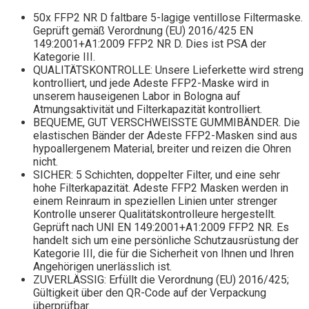
50x FFP2 NR D faltbare 5-lagige ventillose Filtermaske.
Geprüft gemäß Verordnung (EU) 2016/425 EN
149:2001+A1:2009 FFP2 NR D. Dies ist PSA der
Kategorie III.
QUALITÄTSKONTROLLE: Unsere Lieferkette wird streng
kontrolliert, und jede Adeste FFP2-Maske wird in
unserem hauseigenen Labor in Bologna auf
Atmungsaktivität und Filterkapazität kontrolliert.
BEQUEME, GUT VERSCHWEISSTE GUMMIBÄNDER. Die
elastischen Bänder der Adeste FFP2-Masken sind aus
hypoallergenem Material, breiter und reizen die Ohren
nicht.
SICHER: 5 Schichten, doppelter Filter, und eine sehr
hohe Filterkapazität. Adeste FFP2 Masken werden in
einem Reinraum in speziellen Linien unter strenger
Kontrolle unserer Qualitätskontrolleure hergestellt.
Geprüft nach UNI EN 149:2001+A1:2009 FFP2 NR. Es
handelt sich um eine persönliche Schutzausrüstung der
Kategorie III, die für die Sicherheit von Ihnen und Ihren
Angehörigen unerlässlich ist.
ZUVERLÄSSIG: Erfüllt die Verordnung (EU) 2016/425;
Gültigkeit über den QR-Code auf der Verpackung
überprüfbar.