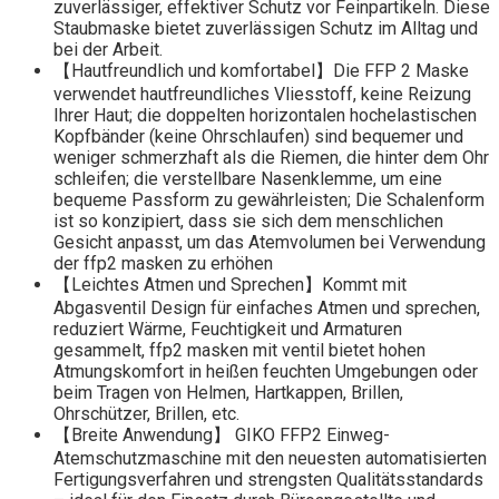
zuverlässiger, effektiver Schutz vor Feinpartikeln. Diese
Staubmaske bietet zuverlässigen Schutz im Alltag und
bei der Arbeit.
【Hautfreundlich und komfortabel】Die FFP 2 Maske
verwendet hautfreundliches Vliesstoff, keine Reizung
Ihrer Haut; die doppelten horizontalen hochelastischen
Kopfbänder (keine Ohrschlaufen) sind bequemer und
weniger schmerzhaft als die Riemen, die hinter dem Ohr
schleifen; die verstellbare Nasenklemme, um eine
bequeme Passform zu gewährleisten; Die Schalenform
ist so konzipiert, dass sie sich dem menschlichen
Gesicht anpasst, um das Atemvolumen bei Verwendung
der ffp2 masken zu erhöhen
【Leichtes Atmen und Sprechen】Kommt mit
Abgasventil Design für einfaches Atmen und sprechen,
reduziert Wärme, Feuchtigkeit und Armaturen
gesammelt, ffp2 masken mit ventil bietet hohen
Atmungskomfort in heißen feuchten Umgebungen oder
beim Tragen von Helmen, Hartkappen, Brillen,
Ohrschützer, Brillen, etc.
【Breite Anwendung】 GIKO FFP2 Einweg-
Atemschutzmaschine mit den neuesten automatisierten
Fertigungsverfahren und strengsten Qualitätsstandards