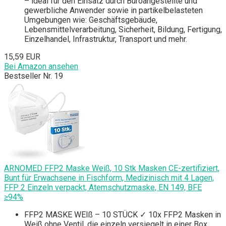
– ideal für den Einsatz durch Büroangestellte und
gewerbliche Anwender sowie in partikelbelasteten
Umgebungen wie: Geschäftsgebäude,
Lebensmittelverarbeitung, Sicherheit, Bildung, Fertigung,
Einzelhandel, Infrastruktur, Transport und mehr.
15,59 EUR
Bei Amazon ansehen
Bestseller Nr. 19
ARNOMED FFP2 Maske Weiß, 10 Stk Masken CE-zertifiziert,
Bunt für Erwachsene in Fischform, Medizinisch mit 4 Lagen,
FFP 2 Einzeln verpackt, Atemschutzmaske, EN 149, BFE
≥94%
FFP2 MASKE WEIß – 10 STÜCK ✓ 10x FFP2 Masken in
Weiß ohne Ventil, die einzeln versiegelt in einer Box