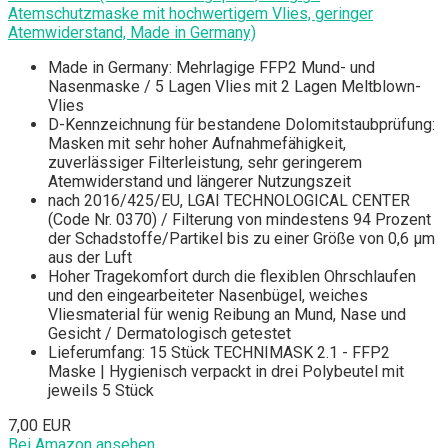
Atemschutzmaske mit hochwertigem Vlies, geringer
Atemwiderstand, Made in Germany)
Made in Germany: Mehrlagige FFP2 Mund- und
Nasenmaske / 5 Lagen Vlies mit 2 Lagen Meltblown-
Vlies
D-Kennzeichnung für bestandene Dolomitstaubprüfung:
Masken mit sehr hoher Aufnahmefähigkeit,
zuverlässiger Filterleistung, sehr geringerem
Atemwiderstand und längerer Nutzungszeit
nach 2016/425/EU, LGAI TECHNOLOGICAL CENTER
(Code Nr. 0370) / Filterung von mindestens 94 Prozent
der Schadstoffe/Partikel bis zu einer Größe von 0,6 μm
aus der Luft
Hoher Tragekomfort durch die flexiblen Ohrschlaufen
und den eingearbeiteter Nasenbügel, weiches
Vliesmaterial für wenig Reibung an Mund, Nase und
Gesicht / Dermatologisch getestet
Lieferumfang: 15 Stück TECHNIMASK 2.1 - FFP2
Maske | Hygienisch verpackt in drei Polybeutel mit
jeweils 5 Stück
7,00 EUR
Bei Amazon ansehen