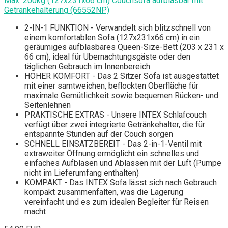
Max. 200kg (127x231x66 cm) Couchsofa aufblasbar mit
Getränkehalterung (66552NP)
2-IN-1 FUNKTION - Verwandelt sich blitzschnell von
einem komfortablen Sofa (127x231x66 cm) in ein
geräumiges aufblasbares Queen-Size-Bett (203 x 231 x
66 cm), ideal für Übernachtungsgäste oder den
täglichen Gebrauch im Innenbereich
HOHER KOMFORT - Das 2 Sitzer Sofa ist ausgestattet
mit einer samtweichen, beflockten Oberfläche für
maximale Gemütlichkeit sowie bequemen Rücken- und
Seitenlehnen
PRAKTISCHE EXTRAS - Unsere INTEX Schlafcouch
verfügt über zwei integrierte Getränkehalter, die für
entspannte Stunden auf der Couch sorgen
SCHNELL EINSATZBEREIT - Das 2-in-1-Ventil mit
extraweiter Öffnung ermöglicht ein schnelles und
einfaches Aufblasen und Ablassen mit der Luft (Pumpe
nicht im Lieferumfang enthalten)
KOMPAKT - Das INTEX Sofa lässt sich nach Gebrauch
kompakt zusammenfalten, was die Lagerung
vereinfacht und es zum idealen Begleiter für Reisen
macht