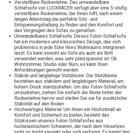
Verstellbare Rückenlehne: Das umwandelbare
Schlafsofa von LUCKRACER verfügt über eine 5-stufig
verstellbare Rückenlehne, die Ihnen hilft, nach einem
langen Arbeitstag die perfekte Sitz- und
Entspannungshaltung zu finden und den Komfort und
das Vergnügen des Sofas zu genießen.
Umwandelbares Schlafsofa: Dieses Futon-Schlafsofa
hat ein modernes und klassisches Design, das sich
problemlos in jede Ecke Ihres Wohnraums integrieren
lässt. Es kann sowohl als Sofa als auch als Bett
verwendet werden, was sehr platzsparend ist. Ob
Wohnzimmer, Studio oder Büro, es kann Ihren
Anforderungen gerecht werden.
Stabile und langlebige Stützbeine: Die Stützbeine
bestehen aus stabilem und langlebigem Material, um
hohem Druck standzuhalten. Um das Futon-Schlafsofa
umzudrehen, ziehen Sie einfach die Beine hinter der
Rückenlehne hervor und stellen Sie sie für zusätzliche
Stabilität auf den Boden.
Hochwertiges Material: Um Ihnen ein Höchstmaß an
Komfort und Sicherheit zu bieten, besteht das
Sitzkissen unseres Futon-Schlafsofas aus
hochelastischem Schwamm, der nach dem Hinsetzen
nicht so leicht einsinkt oder sich verformt. Es bietet den