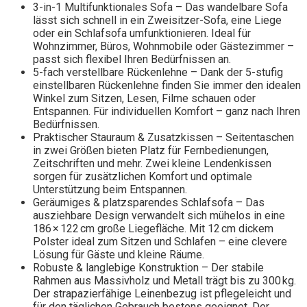
3-in-1 Multifunktionales Sofa – Das wandelbare Sofa
lässt sich schnell in ein Zweisitzer-Sofa, eine Liege
oder ein Schlafsofa umfunktionieren. Ideal für
Wohnzimmer, Büros, Wohnmobile oder Gästezimmer –
passt sich flexibel Ihren Bedürfnissen an.
5-fach verstellbare Rückenlehne – Dank der 5-stufig
einstellbaren Rückenlehne finden Sie immer den idealen
Winkel zum Sitzen, Lesen, Filme schauen oder
Entspannen. Für individuellen Komfort – ganz nach Ihren
Bedürfnissen.
Praktischer Stauraum & Zusatzkissen – Seitentaschen
in zwei Größen bieten Platz für Fernbedienungen,
Zeitschriften und mehr. Zwei kleine Lendenkissen
sorgen für zusätzlichen Komfort und optimale
Unterstützung beim Entspannen.
Geräumiges & platzsparendes Schlafsofa – Das
ausziehbare Design verwandelt sich mühelos in eine
186 × 122 cm große Liegefläche. Mit 12 cm dickem
Polster ideal zum Sitzen und Schlafen – eine clevere
Lösung für Gäste und kleine Räume.
Robuste & langlebige Konstruktion – Der stabile
Rahmen aus Massivholz und Metall trägt bis zu 300 kg.
Der strapazierfähige Leinenbezug ist pflegeleicht und
für den täglichen Gebrauch bestens geeignet. Der