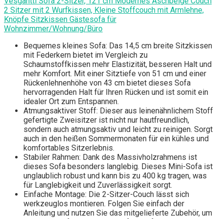
Vesgantti Sofa 2-Sitzer, 121 cm Modernes Aschbeige Couch
2 Sitzer mit 2 Wurfkissen, Kleine Stoffcouch mit Armlehne,
Knöpfe Sitzkissen Gästesofa für
Wohnzimmer/Wohnung/Büro
Bequemes kleines Sofa: Das 14,5 cm breite Sitzkissen
mit Federkern bietet im Vergleich zu
Schaumstoffkissen mehr Elastizität, besseren Halt und
mehr Komfort. Mit einer Sitztiefe von 51 cm und einer
Rückenlehnenhöhe von 43 cm bietet dieses Sofa
hervorragenden Halt für Ihren Rücken und ist somit ein
idealer Ort zum Entspannen.
Atmungsaktiver Stoff: Dieser aus leinenähnlichem Stoff
gefertigte Zweisitzer ist nicht nur hautfreundlich,
sondern auch atmungsaktiv und leicht zu reinigen. Sorgt
auch in den heißen Sommermonaten für ein kühles und
komfortables Sitzerlebnis.
Stabiler Rahmen: Dank des Massivholzrahmens ist
dieses Sofa besonders langlebig. Dieses Mini-Sofa ist
unglaublich robust und kann bis zu 400 kg tragen, was
für Langlebigkeit und Zuverlässigkeit sorgt.
Einfache Montage: Die 2-Sitzer-Couch lässt sich
werkzeuglos montieren. Folgen Sie einfach der
Anleitung und nutzen Sie das mitgelieferte Zubehör, um