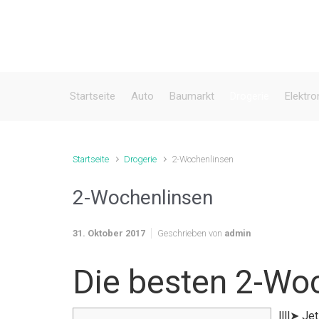
Zum Hauptinhalt springen
Startseite
Auto
Baumarkt
Drogerie
Elektro
Startseite
Drogerie
2-Wochenlinsen
2-Wochenlinsen
31. Oktober 2017
Geschrieben von
admin
Die besten 2-Wo
llll➤ J