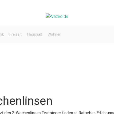
nik
Freizeit
Haushalt
Wohnen
chenlinsen
etzt den 2-Wochenlinsen Testsieger finden ✅ Ratgeber, Erfahrung