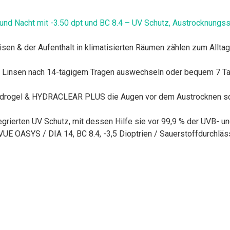
d Nacht mit -3.50 dpt und BC 8.4 – UV Schutz, Austrocknungss
eisen & der Aufenthalt in klimatisierten Räumen zählen zum Allta
e Linsen nach 14-tägigem Tragen auswechseln oder bequem 7 Tag
ydrogel & HYDRACLEAR PLUS die Augen vor dem Austrocknen schüt
egrierten UV Schutz, mit dessen Hilfe sie vor 99,9 % der UVB- u
UE OASYS / DIA 14, BC 8.4, -3,5 Dioptrien / Sauerstoffdurchläs