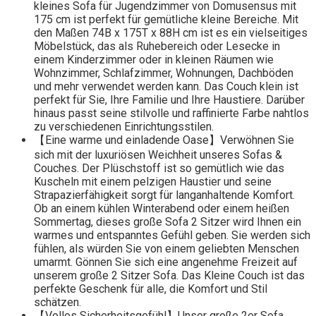
kleines Sofa für Jugendzimmer von Domusensus mit
175 cm ist perfekt für gemütliche kleine Bereiche. Mit
den Maßen 74B x 175T x 88H cm ist es ein vielseitiges
Möbelstück, das als Ruhebereich oder Lesecke in
einem Kinderzimmer oder in kleinen Räumen wie
Wohnzimmer, Schlafzimmer, Wohnungen, Dachböden
und mehr verwendet werden kann. Das Couch klein ist
perfekt für Sie, Ihre Familie und Ihre Haustiere. Darüber
hinaus passt seine stilvolle und raffinierte Farbe nahtlos
zu verschiedenen Einrichtungsstilen.
【Eine warme und einladende Oase】Verwöhnen Sie
sich mit der luxuriösen Weichheit unseres Sofas &
Couches. Der Plüschstoff ist so gemütlich wie das
Kuscheln mit einem pelzigen Haustier und seine
Strapazierfähigkeit sorgt für langanhaltende Komfort.
Ob an einem kühlen Winterabend oder einem heißen
Sommertag, dieses große Sofa 2 Sitzer wird Ihnen ein
warmes und entspanntes Gefühl geben. Sie werden sich
fühlen, als würden Sie von einem geliebten Menschen
umarmt. Gönnen Sie sich eine angenehme Freizeit auf
unserem große 2 Sitzer Sofa. Das Kleine Couch ist das
perfekte Geschenk für alle, die Komfort und Stil
schätzen.
【Volles Sicherheitsgefühl】Unser große 2er Sofa