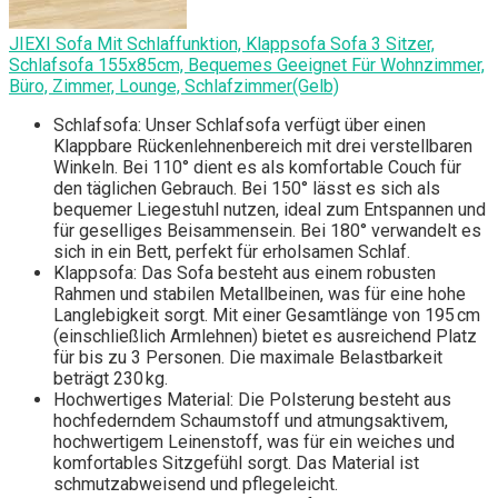
JIEXI Sofa Mit Schlaffunktion, Klappsofa Sofa 3 Sitzer,
Schlafsofa 155x85cm, Bequemes Geeignet Für Wohnzimmer,
Büro, Zimmer, Lounge, Schlafzimmer(Gelb)
Schlafsofa: Unser Schlafsofa verfügt über einen
Klappbare Rückenlehnenbereich mit drei verstellbaren
Winkeln. Bei 110° dient es als komfortable Couch für
den täglichen Gebrauch. Bei 150° lässt es sich als
bequemer Liegestuhl nutzen, ideal zum Entspannen und
für geselliges Beisammensein. Bei 180° verwandelt es
sich in ein Bett, perfekt für erholsamen Schlaf.
Klappsofa: Das Sofa besteht aus einem robusten
Rahmen und stabilen Metallbeinen, was für eine hohe
Langlebigkeit sorgt. Mit einer Gesamtlänge von 195 cm
(einschließlich Armlehnen) bietet es ausreichend Platz
für bis zu 3 Personen. Die maximale Belastbarkeit
beträgt 230 kg.
Hochwertiges Material: Die Polsterung besteht aus
hochfederndem Schaumstoff und atmungsaktivem,
hochwertigem Leinenstoff, was für ein weiches und
komfortables Sitzgefühl sorgt. Das Material ist
schmutzabweisend und pflegeleicht.