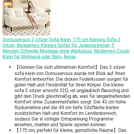
Domusensus 3 Sitzer Sofa Klein, 175 cm Kleines Sofa 3
Sitzer, Bequemes Kleines Sofas für Jugendzimmer, 3
Minuten Schnelle Montage ohne Werkzeug, Modernes Couch
Klein für Wohnung oder Büro, Beige
【Gönnen Sie sich ultimativen Komfort】Das 3 sitzer
sofa klein von Domusensus wurde mit Blick auf Ihren
Komfort entworfen. Die dicken Federkissen sorgen für
guten Halt und Flexibilität für Ihren Körper. Die kleine
sofa 3 sitzer erreicht 32D, ist unglaublich flauschig und
gibt den Druck gleichmäßig ab, was für langanhaltenden
Komfort ohne Zusammenfallen sorgt. Die 43 cm hohe
Rückenlehne und die 49 cm tiefe Sitzfläche bieten
zusätzlichen Halt und Komfort im Lendenbereich,
sodass Sie in völliger Entspannung Programme
ansehen, chatten und Spiele spielen können.
【175 cm, perfekt für kleine, gemütliche Räume】Das