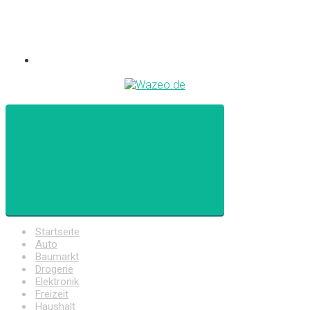
Startseite
Auto
Baumarkt
Drogerie
Elektronik
Freizeit
Haushalt