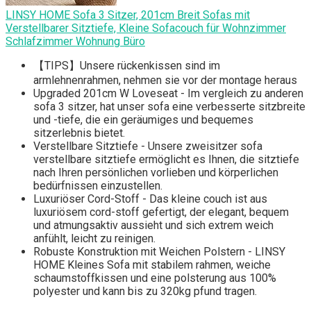
LINSY HOME Sofa 3 Sitzer, 201cm Breit Sofas mit
Verstellbarer Sitztiefe, Kleine Sofacouch für Wohnzimmer
Schlafzimmer Wohnung Büro
【TIPS】Unsere rückenkissen sind im
armlehnenrahmen, nehmen sie vor der montage heraus
Upgraded 201cm W Loveseat - Im vergleich zu anderen
sofa 3 sitzer, hat unser sofa eine verbesserte sitzbreite
und -tiefe, die ein geräumiges und bequemes
sitzerlebnis bietet.
Verstellbare Sitztiefe - Unsere zweisitzer sofa
verstellbare sitztiefe ermöglicht es Ihnen, die sitztiefe
nach Ihren persönlichen vorlieben und körperlichen
bedürfnissen einzustellen.
Luxuriöser Cord-Stoff - Das kleine couch ist aus
luxuriösem cord-stoff gefertigt, der elegant, bequem
und atmungsaktiv aussieht und sich extrem weich
anfühlt, leicht zu reinigen.
Robuste Konstruktion mit Weichen Polstern - LINSY
HOME Kleines Sofa mit stabilem rahmen, weiche
schaumstoffkissen und eine polsterung aus 100%
polyester und kann bis zu 320kg pfund tragen.