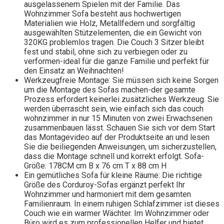
ausgelassenem Spielen mit der Familie. Das
Wohnzimmer Sofa besteht aus hochwertigen
Materialien wie Holz, Metallfedern und sorgfältig
ausgewählten Stützelementen, die ein Gewicht von
320KG problemlos tragen. Die Couch 3 Sitzer bleibt
fest und stabil, ohne sich zu verbiegen oder zu
verformen-ideal für die ganze Familie und perfekt für
den Einsatz an Weihnachten!
Werkzeugfreie Montage: Sie müssen sich keine Sorgen
um die Montage des Sofas machen-der gesamte
Prozess erfordert keinerlei zusätzliches Werkzeug. Sie
werden überrascht sein, wie einfach sich das couch
wohnzimmer in nur 15 Minuten von zwei Erwachsenen
zusammenbauen lässt. Schauen Sie sich vor dem Start
das Montagevideo auf der Produktseite an und lesen
Sie die beiliegenden Anweisungen, um sicherzustellen,
dass die Montage schnell und korrekt erfolgt. Sofa-
Größe: 178CM cm B x 76 cm T x 88 cm H
Ein gemütliches Sofa für kleine Räume: Die richtige
Größe des Corduroy-Sofas ergänzt perfekt Ihr
Wohnzimmer und harmoniert mit dem gesamten
Familienraum. In einem ruhigen Schlafzimmer ist dieses
Couch wie ein warmer Wächter. Im Wohnzimmer oder
Büro wird es zum professionellen Helfer und bietet