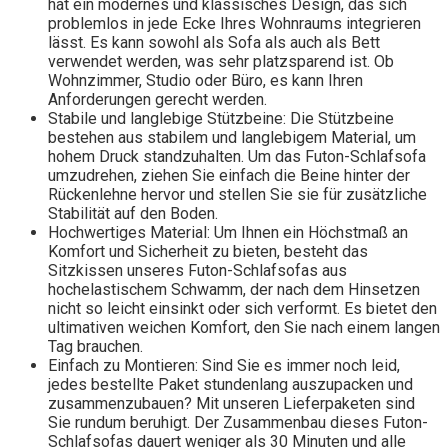
hat ein modernes und klassisches Design, das sich
problemlos in jede Ecke Ihres Wohnraums integrieren
lässt. Es kann sowohl als Sofa als auch als Bett
verwendet werden, was sehr platzsparend ist. Ob
Wohnzimmer, Studio oder Büro, es kann Ihren
Anforderungen gerecht werden.
Stabile und langlebige Stützbeine: Die Stützbeine
bestehen aus stabilem und langlebigem Material, um
hohem Druck standzuhalten. Um das Futon-Schlafsofa
umzudrehen, ziehen Sie einfach die Beine hinter der
Rückenlehne hervor und stellen Sie sie für zusätzliche
Stabilität auf den Boden.
Hochwertiges Material: Um Ihnen ein Höchstmaß an
Komfort und Sicherheit zu bieten, besteht das
Sitzkissen unseres Futon-Schlafsofas aus
hochelastischem Schwamm, der nach dem Hinsetzen
nicht so leicht einsinkt oder sich verformt. Es bietet den
ultimativen weichen Komfort, den Sie nach einem langen
Tag brauchen.
Einfach zu Montieren: Sind Sie es immer noch leid,
jedes bestellte Paket stundenlang auszupacken und
zusammenzubauen? Mit unseren Lieferpaketen sind
Sie rundum beruhigt. Der Zusammenbau dieses Futon-
Schlafsofas dauert weniger als 30 Minuten und alle