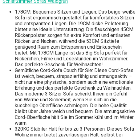
Schlafzimmer Sofas Waldgrün
178CM, Bequemes Sitzen und Liegen: Das beige-weiße
Sofa ist ergonomisch gestaltet für komfortables Sitzen
und entspanntes Liegen. Die 19CM dicke Polsterung
bietet eine ideale Unterstützung. Die flauschigen 45CM
Rückenpolster sorgen für extra Komfort und entlasten
Rücken und Nacken, während die 53CM Sitztiefe
genügend Raum zum Entspannen und Einkuscheln
bietet. Mit 178CM Länge ist das Big Sofa perfekt für
Nickerchen, Filme und Lesestunden im Wohnzimmer.
Das perfekte Geschenk für Weihnachten!
Gemütliche Cord-Sofa Couch für Sie: Diese Cord-Sofas
ist weich, bequem, strapazierfähig und atmungsaktiv –
nicht nur eine physische, sondern auch eine emotionale
Erfahrung und das perfekte Geschenk zu Weihnachten.
Das moderne 3 Sitzer Sofa schenkt Ihnen ein Gefühl
von Wärme und Sicherheit, wenn Sie sich an die
kuschelige Oberfläche schmiegen. Die hohe Qualität
bleibt über Jahre weich und bequem. Die atmungsaktive
Cord-Oberfläche hält Sie im Sommer kühl und im Winter
warm.
320KG Stabiler Halt für bis zu 3 Personen: Dieses Sofa
Wohnzimmer bietet zuverlässigen Halt, selbst bei