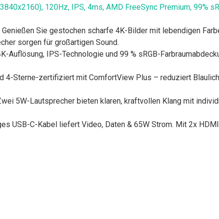
(3840x2160), 120Hz, IPS, 4ms, AMD FreeSync Premium, 99% sRGB
ßen Sie gestochen scharfe 4K-Bilder mit lebendigen Farben 
cher sorgen für großartigen Sound.
uflösung, IPS-Technologie und 99 % sRGB-Farbraumabdeckung 
erne-zertifiziert mit ComfortView Plus – reduziert Blaulic
-Lautsprecher bieten klaren, kraftvollen Klang mit individuel
s USB-C-Kabel liefert Video, Daten & 65W Strom. Mit 2x HDMI