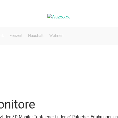
nik
Freizeit
Haushalt
Wohnen
onitore
tzt den 3D Monitor Testsieger finden ✅ Ratgeber, Erfahrungen u