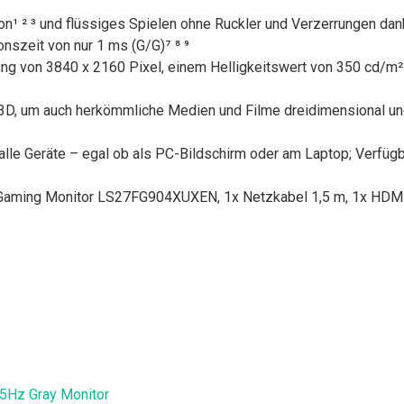
on¹ ² ³ und flüssiges Spielen ohne Ruckler und Verzerrungen d
nszeit von nur 1 ms (G/G)⁷ ⁸ ⁹
ung von 3840 x 2160 Pixel, einem Helligkeitswert von 350 cd/m²
u 3D, um auch herkömmliche Medien und Filme dreidimensional 
 alle Geräte – egal ob als PC-Bildschirm oder am Laptop; Verfüg
aming Monitor LS27FG904XUXEN, 1x Netzkabel 1,5 m, 1x HDMI
5Hz Gray Monitor