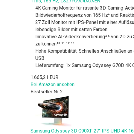
1 ms, 165 Hz, LS27FG904XUXEN
4K Gaming Monitor für rasante 3D-Gaming-Acti
Bildwiederholfrequenz von 165 Hz⁶ und Reaktio
27 Zoll Monitor mit IPS-Panel mit einer Auflös
lebendige Bilder mit satten Farben
Innovative AI-Videokonvertierung⁴ ⁵ von 2D z
zu können¹⁰ ¹¹ ¹² ¹³
Hohe Kompatibilität: Schnelles Anschließen an
USB
Lieferumfang: 1x Samsung Odyssey G70D 4K G
1.665,21 EUR
Bei Amazon ansehen
Bestseller Nr. 2
Samsung Odyssey 3D G90XF 27" IPS UHD 4K 16