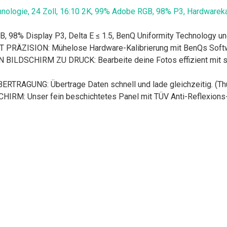
logie, 24 Zoll, 16:10 2K, 99% Adobe RGB, 98% P3, Hardwarekal
 Display P3, Delta E ≤ 1.5, BenQ Uniformity Technology und
ZISION: Mühelose Hardware-Kalibrierung mit BenQs Software
SCHIRM ZU DRUCK: Bearbeite deine Fotos effizient mit simu
UNG: Übertrage Daten schnell und lade gleichzeitig. (Thund
 Unser fein beschichtetes Panel mit TÜV Anti-Reflexions-Zert