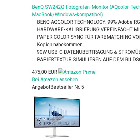
BenQ SW242Q Fotografen-Monitor (AQcolor-Techno
MacBook/Windows-kompatibel)
BENQ AQCOLOR TECHNOLOGY: 99% Adobe RGB, 98%
HARDWARE-KALIBRIERUNG VEREINFACHT MIT PRÄ
PAPER COLOR SYNC FÜR FARBMATCHING VON BILD
Kopien nahekommen.
90W USB-C DATENÜBERTRAGUNG & STROMÜBERTRAG
PAPIERTEXTUR SIMULIEREN AUF DEM BILDSCHIRM:
475,00 EUR
Bei Amazon ansehen
Angebot
Bestseller Nr. 5