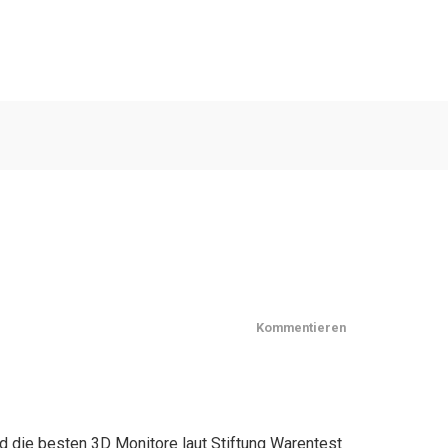
Kommentieren
nd die besten 3D Monitore laut Stiftung Warentest