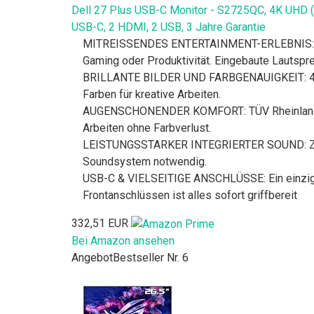
Dell 27 Plus USB-C Monitor - S2725QC, 4K UHD 
USB-C, 2 HDMI, 2 USB, 3 Jahre Garantie
MITREISSENDES ENTERTAINMENT-ERLEBNIS: Genie
Gaming oder Produktivität. Eingebaute Lautspre
BRILLANTE BILDER UND FARBGENAUIGKEIT: 4K-A
Farben für kreative Arbeiten.
AUGENSCHONENDER KOMFORT: TÜV Rheinland 4-St
Arbeiten ohne Farbverlust.
LEISTUNGSSTARKER INTEGRIERTER SOUND: Zwei 5W
Soundsystem notwendig.
USB-C & VIELSEITIGE ANSCHLÜSSE: Ein einzige
Frontanschlüssen ist alles sofort griffbereit
332,51 EUR
Bei Amazon ansehen
Angebot
Bestseller Nr. 6