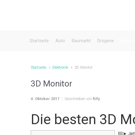
Zum Hauptinhalt springen
Startseite
Auto
Baumarkt
Drogerie
Elektro
Startseite
Elektronik
3D Monitor
3D Monitor
4. Oktober 2017
Geschrieben von
fiify
Die besten 3D M
llll➤ Je