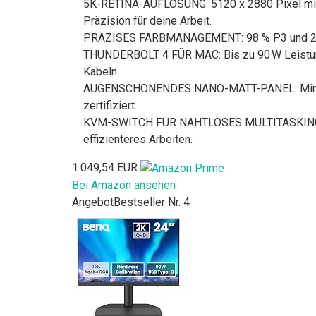
5K-RETINA-AUFLÖSUNG: 5120 x 2880 Pixel mit 2
Präzision für deine Arbeit.
PRÄZISES FARBMANAGEMENT: 98 % P3 und 2000:1 
THUNDERBOLT 4 FÜR MAC: Bis zu 90 W Leistung, 
Kabeln.
AUGENSCHONENDES NANO-MATT-PANEL: Minimiert
zertifiziert.
KVM-SWITCH FÜR NAHTLOSES MULTITASKING: Zwe
effizienteres Arbeiten.
1.049,54 EUR
Bei Amazon ansehen
Angebot
Bestseller Nr. 4