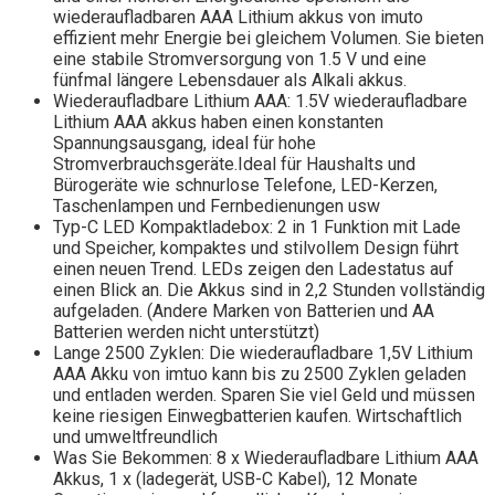
wiederaufladbaren AAA Lithium akkus von imuto
effizient mehr Energie bei gleichem Volumen. Sie bieten
eine stabile Stromversorgung von 1.5 V und eine
fünfmal längere Lebensdauer als Alkali akkus.
Wiederaufladbare Lithium AAA: 1.5V wiederaufladbare
Lithium AAA akkus haben einen konstanten
Spannungsausgang, ideal für hohe
Stromverbrauchsgeräte.Ideal für Haushalts und
Bürogeräte wie schnurlose Telefone, LED-Kerzen,
Taschenlampen und Fernbedienungen usw
Typ-C LED Kompaktladebox: 2 in 1 Funktion mit Lade
und Speicher, kompaktes und stilvollem Design führt
einen neuen Trend. LEDs zeigen den Ladestatus auf
einen Blick an. Die Akkus sind in 2,2 Stunden vollständig
aufgeladen. (Andere Marken von Batterien und AA
Batterien werden nicht unterstützt)
Lange 2500 Zyklen: Die wiederaufladbare 1,5V Lithium
AAA Akku von imtuo kann bis zu 2500 Zyklen geladen
und entladen werden. Sparen Sie viel Geld und müssen
keine riesigen Einwegbatterien kaufen. Wirtschaftlich
und umweltfreundlich
Was Sie Bekommen: 8 x Wiederaufladbare Lithium AAA
Akkus, 1 x (ladegerät, USB-C Kabel), 12 Monate