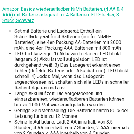
Amazon Basics wiederaufladbar NiMh Batterien, (4 AA & 4
AAA) mit Batterieladegerät für 4 Batterien, EU-Stecker, 8
Stück, Schwarz
Set mit Batterie und Ladegerät: Enthält ein
Schnellladegerät für 4 Batterien (nur für NiMH-
Batterien), eine 4er-Packung AA-Batterien mit 2000
mAh, eine 4er-Packung AAA-Batterien mit 800 mAh
LED-Lichtanzeige: 1) Akku wird geladen: LED blinkt
langsam. 2) Akku ist voll aufgeladen: LED ist
durchgehend weiß. 3) Das Ladegerät erkennt einen
Fehler (defekte Batterie oder Alkalibatterie): LED blinkt
schnell. 4) Jedes Mal, wenn das Ladegerät
angeschlossen ist, schalten sich alle LEDs in schneller
Reihenfolge ein und aus.
Lange Akkulaufzeit: Die vorgeladenen und
einsatzbereiten, wiederaufladbaren Batterien können
bis zu 1.000 Mal wiederaufgeladen werden
Geringe Selbstentladung: Die Batterien halten 80 % der
Leistung für bis zu 12 Monate
Schnelle Aufladung: Lädt 2 AA innerhalb von 3,5
Stunden, 4 AA innerhalb von 7 Stunden, 2 AAA innerhalb
von 2 Stunden, 4 AAA innerhalb von 4 Stunden.