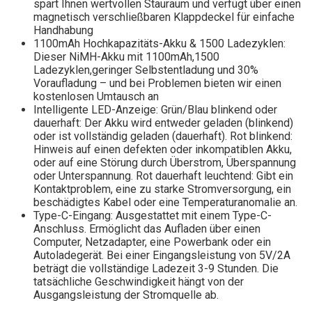
spart Ihnen wertvollen Stauraum und verfügt über einen
magnetisch verschließbaren Klappdeckel für einfache
Handhabung
1100mAh Hochkapazitäts-Akku & 1500 Ladezyklen:
Dieser NiMH-Akku mit 1100mAh,1500
Ladezyklen,geringer Selbstentladung und 30%
Voraufladung – und bei Problemen bieten wir einen
kostenlosen Umtausch an
Intelligente LED-Anzeige: Grün/Blau blinkend oder
dauerhaft: Der Akku wird entweder geladen (blinkend)
oder ist vollständig geladen (dauerhaft). Rot blinkend:
Hinweis auf einen defekten oder inkompatiblen Akku,
oder auf eine Störung durch Überstrom, Überspannung
oder Unterspannung. Rot dauerhaft leuchtend: Gibt ein
Kontaktproblem, eine zu starke Stromversorgung, ein
beschädigtes Kabel oder eine Temperaturanomalie an.
Type-C-Eingang: Ausgestattet mit einem Type-C-
Anschluss. Ermöglicht das Aufladen über einen
Computer, Netzadapter, eine Powerbank oder ein
Autoladegerät. Bei einer Eingangsleistung von 5V/2A
beträgt die vollständige Ladezeit 3-9 Stunden. Die
tatsächliche Geschwindigkeit hängt von der
Ausgangsleistung der Stromquelle ab.