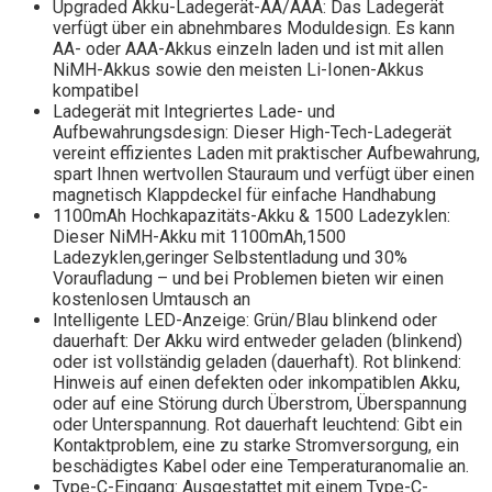
Upgraded Akku-Ladegerät-AA/AAA: Das Ladegerät
verfügt über ein abnehmbares Moduldesign. Es kann
AA- oder AAA-Akkus einzeln laden und ist mit allen
NiMH-Akkus sowie den meisten Li-Ionen-Akkus
kompatibel
Ladegerät mit Integriertes Lade- und
Aufbewahrungsdesign: Dieser High-Tech-Ladegerät
vereint effizientes Laden mit praktischer Aufbewahrung,
spart Ihnen wertvollen Stauraum und verfügt über einen
magnetisch Klappdeckel für einfache Handhabung
1100mAh Hochkapazitäts-Akku & 1500 Ladezyklen:
Dieser NiMH-Akku mit 1100mAh,1500
Ladezyklen,geringer Selbstentladung und 30%
Voraufladung – und bei Problemen bieten wir einen
kostenlosen Umtausch an
Intelligente LED-Anzeige: Grün/Blau blinkend oder
dauerhaft: Der Akku wird entweder geladen (blinkend)
oder ist vollständig geladen (dauerhaft). Rot blinkend:
Hinweis auf einen defekten oder inkompatiblen Akku,
oder auf eine Störung durch Überstrom, Überspannung
oder Unterspannung. Rot dauerhaft leuchtend: Gibt ein
Kontaktproblem, eine zu starke Stromversorgung, ein
beschädigtes Kabel oder eine Temperaturanomalie an.
Type-C-Eingang: Ausgestattet mit einem Type-C-