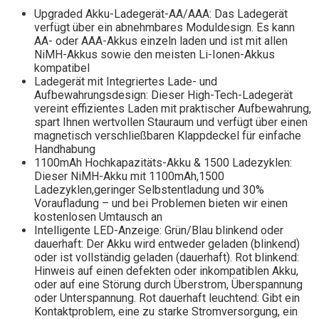
Upgraded Akku-Ladegerät-AA/AAA: Das Ladegerät
verfügt über ein abnehmbares Moduldesign. Es kann
AA- oder AAA-Akkus einzeln laden und ist mit allen
NiMH-Akkus sowie den meisten Li-Ionen-Akkus
kompatibel
Ladegerät mit Integriertes Lade- und
Aufbewahrungsdesign: Dieser High-Tech-Ladegerät
vereint effizientes Laden mit praktischer Aufbewahrung,
spart Ihnen wertvollen Stauraum und verfügt über einen
magnetisch verschließbaren Klappdeckel für einfache
Handhabung
1100mAh Hochkapazitäts-Akku & 1500 Ladezyklen:
Dieser NiMH-Akku mit 1100mAh,1500
Ladezyklen,geringer Selbstentladung und 30%
Voraufladung – und bei Problemen bieten wir einen
kostenlosen Umtausch an
Intelligente LED-Anzeige: Grün/Blau blinkend oder
dauerhaft: Der Akku wird entweder geladen (blinkend)
oder ist vollständig geladen (dauerhaft). Rot blinkend:
Hinweis auf einen defekten oder inkompatiblen Akku,
oder auf eine Störung durch Überstrom, Überspannung
oder Unterspannung. Rot dauerhaft leuchtend: Gibt ein
Kontaktproblem, eine zu starke Stromversorgung, ein