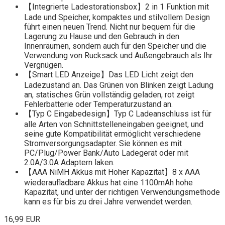
【Integrierte Ladestorationsbox】2 in 1 Funktion mit
Lade und Speicher, kompaktes und stilvollem Design
führt einen neuen Trend. Nicht nur bequem für die
Lagerung zu Hause und den Gebrauch in den
Innenräumen, sondern auch für den Speicher und die
Verwendung von Rucksack und Außengebrauch als Ihr
Vergnügen.
【Smart LED Anzeige】Das LED Licht zeigt den
Ladezustand an. Das Grünen von Blinken zeigt Ladung
an, statisches Grün vollständig geladen, rot zeigt
Fehlerbatterie oder Temperaturzustand an.
【Typ C Eingabedesign】Typ C Ladeanschluss ist für
alle Arten von Schnittstelleneingaben geeignet, und
seine gute Kompatibilität ermöglicht verschiedene
Stromversorgungsadapter. Sie können es mit
PC/Plug/Power Bank/Auto Ladegerät oder mit
2.0A/3.0A Adaptern laken.
【AAA NiMH Akkus mit Hoher Kapazität】8 x AAA
wiederaufladbare Akkus hat eine 1100mAh hohe
Kapazität, und unter der richtigen Verwendungsmethode
kann es für bis zu drei Jahre verwendet werden.
16,99 EUR