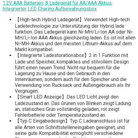
1.2V AAA Batterien, 8 Ladegerät für AA/AAA Akkus,
Integrierter LED Charing Aufbewahrungsbox
【High-tech Hybrid Ladegerät】Verwendet High-tech
Ladetechnologie zur Unterstützung der Hybrid lade
funktion. Das Ladegerät kann Ni-MH/Li-Ion AA oder Ni-
MH/Li-Ion AAA Akkus gleichzeitig laden. Es ist mit allen
Ni-MH-Akkus und den meisten Lithium-Akkus auf dem
Markt kompatibel.
【Integrierte Ladestorationsbox】2 in 1 Funktion mit
Lade und Speicher, kompaktes und stilvollem Design
führt einen neuen Trend. Nicht nur bequem für die
Lagerung zu Hause und den Gebrauch in den
Innenräumen, sondern auch für den Speicher und die
Verwendung von Rucksack und Außengebrauch als Ihr
Vergnügen.
【Smart LED Anzeige】Das LED Licht zeigt den
Ladezustand an. Das Grünen von Blinken zeigt Ladung
an, statisches Grün vollständig geladen, rot zeigt
Fehlerbatterie oder Temperaturzustand an.
【Typ C Eingabedesign】Typ C Ladeanschluss ist für
alle Arten von Schnittstelleneingaben geeignet, und
seine gute Kompatibilität ermöglicht verschiedene