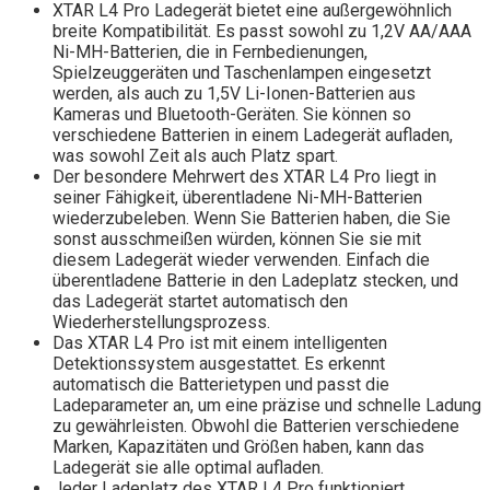
XTAR L4 Pro Ladegerät bietet eine außergewöhnlich
breite Kompatibilität. Es passt sowohl zu 1,2V AA/AAA
Ni-MH-Batterien, die in Fernbedienungen,
Spielzeuggeräten und Taschenlampen eingesetzt
werden, als auch zu 1,5V Li-Ionen-Batterien aus
Kameras und Bluetooth-Geräten. Sie können so
verschiedene Batterien in einem Ladegerät aufladen,
was sowohl Zeit als auch Platz spart.
Der besondere Mehrwert des XTAR L4 Pro liegt in
seiner Fähigkeit, überentladene Ni-MH-Batterien
wiederzubeleben. Wenn Sie Batterien haben, die Sie
sonst ausschmeißen würden, können Sie sie mit
diesem Ladegerät wieder verwenden. Einfach die
überentladene Batterie in den Ladeplatz stecken, und
das Ladegerät startet automatisch den
Wiederherstellungsprozess.
Das XTAR L4 Pro ist mit einem intelligenten
Detektionssystem ausgestattet. Es erkennt
automatisch die Batterietypen und passt die
Ladeparameter an, um eine präzise und schnelle Ladung
zu gewährleisten. Obwohl die Batterien verschiedene
Marken, Kapazitäten und Größen haben, kann das
Ladegerät sie alle optimal aufladen.
Jeder Ladeplatz des XTAR L4 Pro funktioniert