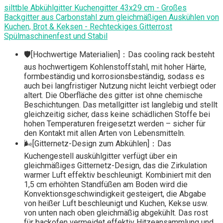
silttble Abkühlgitter Kuchengitter 43x29 cm - Großes
Backgitter aus Carbonstahl zum gleichmäßigen Auskühlen von
Kuchen, Brot & Keksen - Rechteckiges Gitterrost
Spülmaschinenfest und Stabil
🛡[Hochwertige Materialien]：Das cooling rack besteht
aus hochwertigem Kohlenstoffstahl, mit hoher Härte,
formbeständig und korrosionsbeständig, sodass es
auch bei langfristiger Nutzung nicht leicht verbiegt oder
altert. Die Oberfläche des gitter ist ohne chemische
Beschichtungen. Das metallgitter ist langlebig und stellt
gleichzeitig sicher, dass keine schädlichen Stoffe bei
hohen Temperaturen freigesetzt werden – sicher für
den Kontakt mit allen Arten von Lebensmitteln.
🌬[Gitternetz-Design zum Abkühlen]：Das
Kuchengestell auskühlgitter verfügt über ein
gleichmäßiges Gitternetz-Design, das die Zirkulation
warmer Luft effektiv beschleunigt. Kombiniert mit den
1,5 cm erhöhten Standfüßen am Boden wird die
Konvektionsgeschwindigkeit gesteigert, die Abgabe
von heißer Luft beschleunigt und Kuchen, Kekse usw.
von unten nach oben gleichmäßig abgekühlt. Das rost
für backofen vermeidet effektiv Hitzeansammlung und