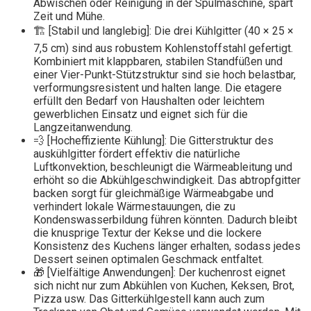
Abwischen oder Reinigung in der Spülmaschine, spart
Zeit und Mühe.
🏗 [Stabil und langlebig]: Die drei Kühlgitter (40 × 25 ×
7,5 cm) sind aus robustem Kohlenstoffstahl gefertigt.
Kombiniert mit klappbaren, stabilen Standfüßen und
einer Vier-Punkt-Stützstruktur sind sie hoch belastbar,
verformungsresistent und halten lange. Die etagere​
erfüllt den Bedarf von Haushalten oder leichtem
gewerblichen Einsatz und eignet sich für die
Langzeitanwendung.
💨 [Hocheffiziente Kühlung]: Die Gitterstruktur des
auskühlgitter​ fördert effektiv die natürliche
Luftkonvektion, beschleunigt die Wärmeableitung und
erhöht so die Abkühlgeschwindigkeit. Das abtropfgitter
backen​ sorgt für gleichmäßige Wärmeabgabe und
verhindert lokale Wärmestauungen, die zu
Kondenswasserbildung führen könnten. Dadurch bleibt
die knusprige Textur der Kekse und die lockere
Konsistenz des Kuchens länger erhalten, sodass jedes
Dessert seinen optimalen Geschmack entfaltet.
🎁 [Vielfältige Anwendungen]: Der kuchenrost​ eignet
sich nicht nur zum Abkühlen von Kuchen, Keksen, Brot,
Pizza usw. Das Gitterkühlgestell kann auch zum