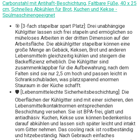
Carbonstahl mit Antihaft-Beschichtung, Faltbare Füße, 40 x 25
cm, Schnelles Abkühlen für Brot, Kuchen und Kekse -
Spülmaschinengeeignet
🎯 [3-fach stapelbar spart Platz]: Drei unabhängige
Kühlgitter lassen sich frei stapeln und ermöglichen so
müheloses Arbeiten in der dritten Dimension auf der
Arbeitsfläche. Die abkühlgitter stapelbar​ können eine
große Menge an Gebäck, Keksen, Brot und anderen
Lebensmitteln gleichzeitig kühlen und steigern die
Backeffizienz erheblich. Die Kühlgitter sind
zusammenklappbar für die Aufbewahrung; nach dem
Falten sind sie nur 2,5 cm hoch und passen leicht in
Schrankschubladen, was platzsparend​ enormen
Stauraum in der Küche schafft.
🛡 [Lebensmittelechte Sicherheitsbeschichtung]: Die
Oberflächen der Kühlgitter sind mit einer sicheren, den
Lebensmittelkontaktnormen entsprechenden
Beschichtung versehen. Sie ist BPA-frei, glatt und
antiadhäsiv. Kuchen, Kekse usw. können bedenkenlos
darauf abkühlen und lassen sich später leicht und intakt
vom Gitter nehmen. Das cooling rack​ ist rostbeständig
und hitzebeständig. Nach Gebrauch einfaches