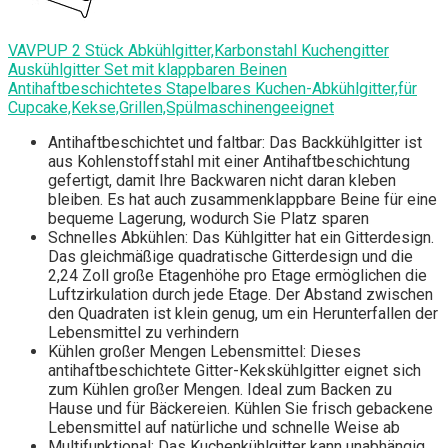
VAVPUP 2 Stück Abkühlgitter,Karbonstahl Kuchengitter
Auskühlgitter Set mit klappbaren Beinen
Antihaftbeschichtetes Stapelbares Kuchen-Abkühlgitter,für
Cupcake,Kekse,Grillen,Spülmaschinengeeignet
Antihaftbeschichtet und faltbar: Das Backkühlgitter ist
aus Kohlenstoffstahl mit einer Antihaftbeschichtung
gefertigt, damit Ihre Backwaren nicht daran kleben
bleiben. Es hat auch zusammenklappbare Beine für eine
bequeme Lagerung, wodurch Sie Platz sparen
Schnelles Abkühlen: Das Kühlgitter hat ein Gitterdesign.
Das gleichmäßige quadratische Gitterdesign und die
2,24 Zoll große Etagenhöhe pro Etage ermöglichen die
Luftzirkulation durch jede Etage. Der Abstand zwischen
den Quadraten ist klein genug, um ein Herunterfallen der
Lebensmittel zu verhindern
Kühlen großer Mengen Lebensmittel: Dieses
antihaftbeschichtete Gitter-Kekskühlgitter eignet sich
zum Kühlen großer Mengen. Ideal zum Backen zu
Hause und für Bäckereien. Kühlen Sie frisch gebackene
Lebensmittel auf natürliche und schnelle Weise ab
Multifunktional: Das Kuchenkühlgitter kann unabhängig