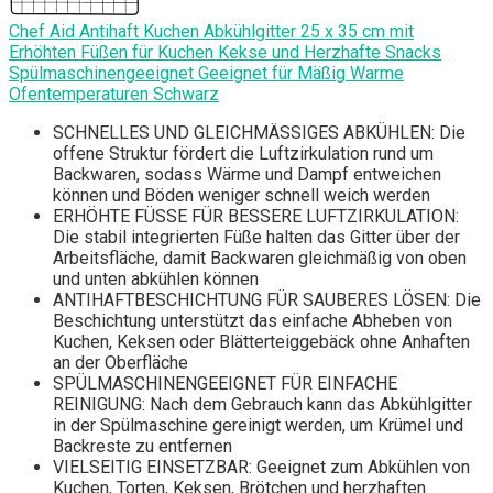
Chef Aid Antihaft Kuchen Abkühlgitter 25 x 35 cm mit
Erhöhten Füßen für Kuchen Kekse und Herzhafte Snacks
Spülmaschinengeeignet Geeignet für Mäßig Warme
Ofentemperaturen Schwarz
SCHNELLES UND GLEICHMÄSSIGES ABKÜHLEN: Die
offene Struktur fördert die Luftzirkulation rund um
Backwaren, sodass Wärme und Dampf entweichen
können und Böden weniger schnell weich werden
ERHÖHTE FÜSSE FÜR BESSERE LUFTZIRKULATION:
Die stabil integrierten Füße halten das Gitter über der
Arbeitsfläche, damit Backwaren gleichmäßig von oben
und unten abkühlen können
ANTIHAFTBESCHICHTUNG FÜR SAUBERES LÖSEN: Die
Beschichtung unterstützt das einfache Abheben von
Kuchen, Keksen oder Blätterteiggebäck ohne Anhaften
an der Oberfläche
SPÜLMASCHINENGEEIGNET FÜR EINFACHE
REINIGUNG: Nach dem Gebrauch kann das Abkühlgitter
in der Spülmaschine gereinigt werden, um Krümel und
Backreste zu entfernen
VIELSEITIG EINSETZBAR: Geeignet zum Abkühlen von
Kuchen, Torten, Keksen, Brötchen und herzhaften