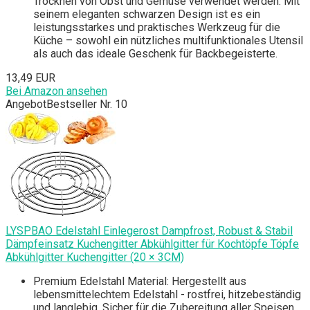
Trocknen von Obst und Gemüse verwendet werden. Mit
seinem eleganten schwarzen Design ist es ein
leistungsstarkes und praktisches Werkzeug für die
Küche – sowohl ein nützliches multifunktionales Utensil
als auch das ideale Geschenk für Backbegeisterte.
13,49 EUR
Bei Amazon ansehen
Angebot
Bestseller Nr. 10
LYSPBAO Edelstahl Einlegerost Dampfrost, Robust & Stabil
Dämpfeinsatz Kuchengitter Abkühlgitter für Kochtöpfe Töpfe
Abkühlgitter Kuchengitter (20 × 3CM)
Premium Edelstahl Material: Hergestellt aus
lebensmittelechtem Edelstahl - rostfrei, hitzebeständig
und langlebig. Sicher für die Zubereitung aller Speisen,