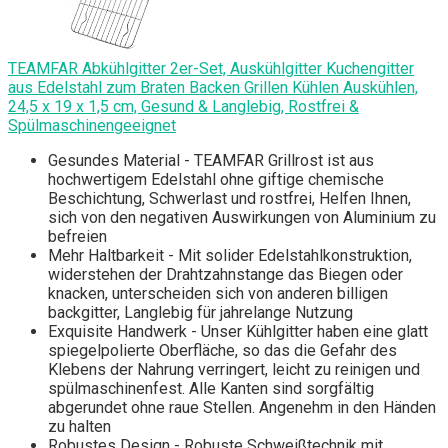
TEAMFAR Abkühlgitter 2er-Set, Auskühlgitter Kuchengitter
aus Edelstahl zum Braten Backen Grillen Kühlen Auskühlen,
24,5 x 19 x 1,5 cm, Gesund & Langlebig, Rostfrei &
Spülmaschinengeeignet
Gesundes Material - TEAMFAR Grillrost ist aus
hochwertigem Edelstahl ohne giftige chemische
Beschichtung, Schwerlast und rostfrei, Helfen Ihnen,
sich von den negativen Auswirkungen von Aluminium zu
befreien
Mehr Haltbarkeit - Mit solider Edelstahlkonstruktion,
widerstehen der Drahtzahnstange das Biegen oder
knacken, unterscheiden sich von anderen billigen
backgitter, Langlebig für jahrelange Nutzung
Exquisite Handwerk - Unser Kühlgitter haben eine glatt
spiegelpolierte Oberfläche, so das die Gefahr des
Klebens der Nahrung verringert, leicht zu reinigen und
spülmaschinenfest. Alle Kanten sind sorgfältig
abgerundet ohne raue Stellen. Angenehm in den Händen
zu halten
Robustes Design - Robuste Schweißtechnik mit