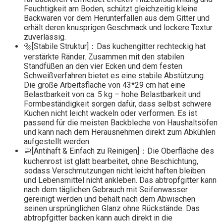
Feuchtigkeit am Boden, schützt gleichzeitig kleine
Backwaren vor dem Herunterfallen aus dem Gitter und
erhält deren knusprigen Geschmack und lockere Textur
zuverlässig.
🔩[Stabile Struktur]：Das kuchengitter rechteckig hat
verstärkte Ränder. Zusammen mit den stabilen
Standfüßen an den vier Ecken und dem festen
Schweißverfahren bietet es eine stabile Abstützung.
Die große Arbeitsfläche von 43*29 cm hat eine
Belastbarkeit von ca. 5 kg – hohe Belastbarkeit und
Formbeständigkeit sorgen dafür, dass selbst schwere
Kuchen nicht leicht wackeln oder verformen. Es ist
passend für die meisten Backbleche von Haushaltsöfen
und kann nach dem Herausnehmen direkt zum Abkühlen
aufgestellt werden.
🧼[Antihaft & Einfach zu Reinigen]：Die Oberfläche des
kuchenrost ist glatt bearbeitet, ohne Beschichtung,
sodass Verschmutzungen nicht leicht haften bleiben
und Lebensmittel nicht ankleben. Das abtropfgitter kann
nach dem täglichen Gebrauch mit Seifenwasser
gereinigt werden und behält nach dem Abwischen
seinen ursprünglichen Glanz ohne Rückstände. Das
abtropfgitter backen kann auch direkt in die