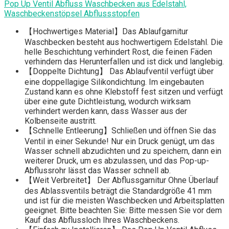
Pop Up Ventil Abfluss Waschbecken aus Edelstahl,
Waschbeckenstöpsel Abflussstopfen
【Hochwertiges Material】Das Ablaufgarnitur
Waschbecken besteht aus hochwertigem Edelstahl. Die
helle Beschichtung verhindert Rost, die feinen Fäden
verhindern das Herunterfallen und ist dick und langlebig.
【Doppelte Dichtung】 Das Ablaufventil verfügt über
eine doppellagige Silikondichtung. Im eingebauten
Zustand kann es ohne Klebstoff fest sitzen und verfügt
über eine gute Dichtleistung, wodurch wirksam
verhindert werden kann, dass Wasser aus der
Kolbenseite austritt.
【Schnelle Entleerung】Schließen und öffnen Sie das
Ventil in einer Sekunde! Nur ein Druck genügt, um das
Wasser schnell abzudichten und zu speichern, dann ein
weiterer Druck, um es abzulassen, und das Pop-up-
Abflussrohr lässt das Wasser schnell ab.
【Weit Verbreitet】 Der Abflussgarnitur Ohne Überlauf
des Ablassventils beträgt die Standardgröße 41 mm
und ist für die meisten Waschbecken und Arbeitsplatten
geeignet. Bitte beachten Sie: Bitte messen Sie vor dem
Kauf das Abflussloch Ihres Waschbeckens.