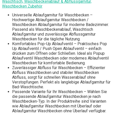
Waschtisch, Waschbeckenablauf & Abflussgarnitur,
Waschbecken Zubehör
Universelle Ablaufgarnitur für Waschbecken –
Hochwertige Ablaufgarnitur Waschbecken /
Waschbecken Ablaufgarnitur für moderne Badezimmer.
Passend als Waschbeckenablauf, Waschtisch
Ablaufgarnitur und zuverlässige Abflussgarnitur
Waschbecken für die tägliche Nutzung.
Komfortables Pop-Up Ablaufventil – Praktisches Pop
Up Ablaufventil / Push Open Ablaufventil – einfach
drücken zum Öffnen oder Schließen. Ideal als Popup
Ablaufventil Waschbecken oder modernes Ablaufventil
Waschbecken für komfortable Bedienung.
Zuverlässiger Abfluss für Waschbecken – Effizienter
Abfluss Waschbecken und stabiler Waschbecken
Abfluss, sorgt für schnellen Wasserablauf ohne
Verstopfungen. Perfekt als langlebige Ablaufgarnitur für
Bad-Waschtische.
Passende Variante für Ihr Waschbecken – Wählen Sie
die passende Ablaufgarnitur Waschbecken je nach
Waschbecken-Typ. In der Produktreihe sind Varianten
wie Ablaufgarnitur Waschbecken mit Überlauf oder
Ablaufgarnitur Waschbecken ohne Überlauf verfügbar.