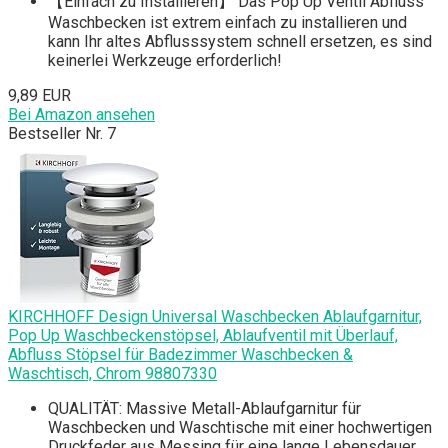
【Einfach zu Installieren】 Das Pop Up Ventil Abfluss
Waschbecken ist extrem einfach zu installieren und
kann Ihr altes Abflusssystem schnell ersetzen, es sind
keinerlei Werkzeuge erforderlich!
9,89 EUR
Bei Amazon ansehen
Bestseller Nr. 7
KIRCHHOFF Design Universal Waschbecken Ablaufgarnitur,
Pop Up Waschbeckenstöpsel, Ablaufventil mit Überlauf,
Abfluss Stöpsel für Badezimmer Waschbecken &
Waschtisch, Chrom 98807330
QUALITÄT: Massive Metall-Ablaufgarnitur für
Waschbecken und Waschtische mit einer hochwertigen
Druckfeder aus Messing für eine lange Lebensdauer.