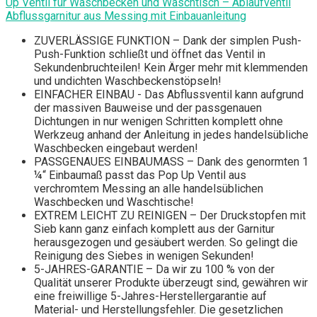
Up Ventil für Waschbecken und Waschtisch – Ablaufventil
Abflussgarnitur aus Messing mit Einbauanleitung
ZUVERLÄSSIGE FUNKTION – Dank der simplen Push-
Push-Funktion schließt und öffnet das Ventil in
Sekundenbruchteilen! Kein Ärger mehr mit klemmenden
und undichten Waschbeckenstöpseln!
EINFACHER EINBAU - Das Abflussventil kann aufgrund
der massiven Bauweise und der passgenauen
Dichtungen in nur wenigen Schritten komplett ohne
Werkzeug anhand der Anleitung in jedes handelsübliche
Waschbecken eingebaut werden!
PASSGENAUES EINBAUMASS – Dank des genormten 1
¼“ Einbaumaß passt das Pop Up Ventil aus
verchromtem Messing an alle handelsüblichen
Waschbecken und Waschtische!
EXTREM LEICHT ZU REINIGEN – Der Druckstopfen mit
Sieb kann ganz einfach komplett aus der Garnitur
herausgezogen und gesäubert werden. So gelingt die
Reinigung des Siebes in wenigen Sekunden!
5-JAHRES-GARANTIE – Da wir zu 100 % von der
Qualität unserer Produkte überzeugt sind, gewähren wir
eine freiwillige 5-Jahres-Herstellergarantie auf
Material- und Herstellungsfehler. Die gesetzlichen