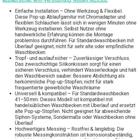
auslaufsicher, Anti-Verstopfung, Modell M20502
Einfache Installation – Ohne Werkzeug & Flexibel.
Diese Pop-up Ablaufgarnitur mit Chromadapter und
flexiblen Schläuchen lässt sich in wenigen Minuten ohne
Werkzeug installieren. Selbst Nutzer ohne
handwerkliche Erfahrung können die Montage
problemlos durchführen. Für Standardwaschbecken mit
Überlauf geeignet; nicht für sehr alte oder empfindliche
Waschbecken
Tropf- und auslaufsicher – Zuverlässiger Verschluss.
Das zweischichtige Silikonkissen sorgt für einen
sicheren Verschluss, verhindert Wasserleckage und hält
den Waschbereich sauber. Bessere Abdichtung als
herkömmliche Pop-up-Stopfen; nicht für stark
frequentierte gewerbliche Waschräume
Universell & kompatibel – Für Standardwaschbecken
41–50 mm. Dieses Modell ist kompatibel mit
handelsüblichen Waschbecken mit Überlauf und ersetzt
alte Pop-up-Stopfen. Nicht geeignet für abweichende
Siphon-Systeme, Sondermaße oder Waschbecken ohne
Überlauf
Hochwertiges Messing – Rostfrei & langlebig. Die
robuste Messingkonstruktion ist korrosionsbeständig,