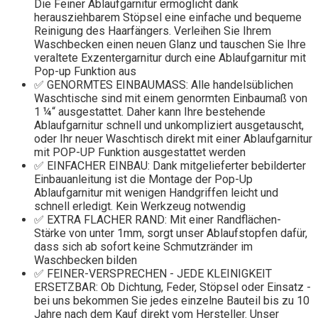
Die Feiner Ablaufgarnitur ermöglicht dank
herausziehbarem Stöpsel eine einfache und bequeme
Reinigung des Haarfängers. Verleihen Sie Ihrem
Waschbecken einen neuen Glanz und tauschen Sie Ihre
veraltete Exzentergarnitur durch eine Ablaufgarnitur mit
Pop-up Funktion aus
✅ GENORMTES EINBAUMASS: Alle handelsüblichen
Waschtische sind mit einem genormten Einbaumaß von
1 ¼“ ausgestattet. Daher kann Ihre bestehende
Ablaufgarnitur schnell und unkompliziert ausgetauscht,
oder Ihr neuer Waschtisch direkt mit einer Ablaufgarnitur
mit POP-UP Funktion ausgestattet werden
✅ EINFACHER EINBAU: Dank mitgelieferter bebilderter
Einbauanleitung ist die Montage der Pop-Up
Ablaufgarnitur mit wenigen Handgriffen leicht und
schnell erledigt. Kein Werkzeug notwendig
✅ EXTRA FLACHER RAND: Mit einer Randflächen-
Stärke von unter 1mm, sorgt unser Ablaufstopfen dafür,
dass sich ab sofort keine Schmutzränder im
Waschbecken bilden
✅ FEINER-VERSPRECHEN - JEDE KLEINIGKEIT
ERSETZBAR: Ob Dichtung, Feder, Stöpsel oder Einsatz -
bei uns bekommen Sie jedes einzelne Bauteil bis zu 10
Jahre nach dem Kauf direkt vom Hersteller. Unser