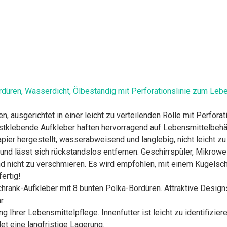
düren, Wasserdicht, Ölbeständig mit Perforationslinie zum Lebe
, ausgerichtet in einer leicht zu verteilenden Rolle mit Perfora
lebende Aufkleber haften hervorragend auf Lebensmittelbehält
pier hergestellt, wasserabweisend und langlebig, nicht leicht zu
nd lässt sich rückstandslos entfernen. Geschirrspüler, Mikrowel
nd nicht zu verschmieren. Es wird empfohlen, mit einem Kugelsc
ertig!
hrank-Aufkleber mit 8 bunten Polka-Bordüren. Attraktive Design
r.
ng Ihrer Lebensmittelpflege. Innenfutter ist leicht zu identifizier
t eine langfristige Lagerung.