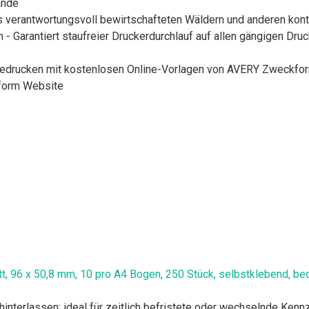
ände
s verantwortungsvoll bewirtschafteten Wäldern und anderen kontr
 Garantiert staufreier Druckerdurchlauf auf allen gängigen Dru
 bedrucken mit kostenlosen Online-Vorlagen von AVERY Zweckform 
form Website
t, 96 x 50,8 mm, 10 pro A4 Bogen, 250 Stück, selbstklebend, bed
hinterlassen: ideal für zeitlich befristete oder wechselnde Ken