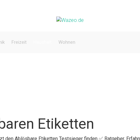
nik
Freizeit
Haushalt
Wohnen
baren Etiketten
tzt den Ablösbare Etiketten Testsieger finden ✅ Ratgeber, Erfah