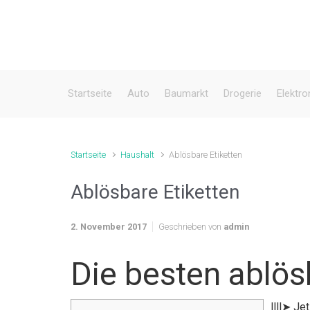
Zum Hauptinhalt springen
Startseite
Auto
Baumarkt
Drogerie
Elektro
Startseite
Haushalt
Ablösbare Etiketten
Ablösbare Etiketten
2. November 2017
Geschrieben von
admin
Die besten ablös
llll➤ Je