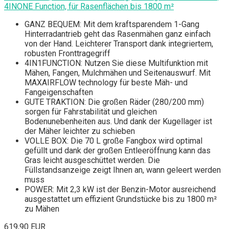
4INONE Function, für Rasenflächen bis 1800 m²
GANZ BEQUEM: Mit dem kraftsparendem 1-Gang
Hinterradantrieb geht das Rasenmähen ganz einfach
von der Hand. Leichterer Transport dank integriertem,
robusten Fronttragegriff
4IN1FUNCTION: Nutzen Sie diese Multifunktion mit
Mähen, Fangen, Mulchmähen und Seitenauswurf. Mit
MAXAIRFLOW technology für beste Mäh- und
Fangeigenschaften
GUTE TRAKTION: Die großen Räder (280/200 mm)
sorgen für Fahrstabilität und gleichen
Bodenunebenheiten aus. Und dank der Kugellager ist
der Mäher leichter zu schieben
VOLLE BOX: Die 70 L große Fangbox wird optimal
gefüllt und dank der großen Entleeröffnung kann das
Gras leicht ausgeschüttet werden. Die
Füllstandsanzeige zeigt Ihnen an, wann geleert werden
muss
POWER: Mit 2,3 kW ist der Benzin-Motor ausreichend
ausgestattet um effizient Grundstücke bis zu 1800 m²
zu Mähen
619,90 EUR