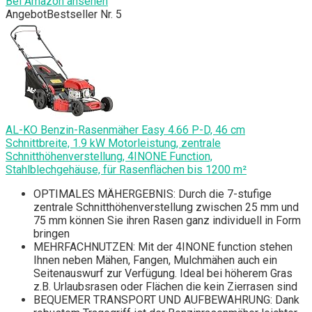
Bei Amazon ansehen
Angebot
Bestseller Nr. 5
AL-KO Benzin-Rasenmäher Easy 4.66 P-D, 46 cm
Schnittbreite, 1.9 kW Motorleistung, zentrale
Schnitthöhenverstellung, 4INONE Function,
Stahlblechgehäuse, für Rasenflächen bis 1200 m²
OPTIMALES MÄHERGEBNIS: Durch die 7-stufige
zentrale Schnitthöhenverstellung zwischen 25 mm und
75 mm können Sie ihren Rasen ganz individuell in Form
bringen
MEHRFACHNUTZEN: Mit der 4INONE function stehen
Ihnen neben Mähen, Fangen, Mulchmähen auch ein
Seitenauswurf zur Verfügung. Ideal bei höherem Gras
z.B. Urlaubsrasen oder Flächen die kein Zierrasen sind
BEQUEMER TRANSPORT UND AUFBEWAHRUNG: Dank