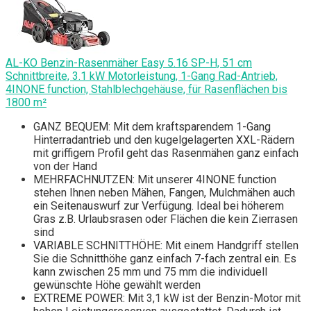
AL-KO Benzin-Rasenmäher Easy 5.16 SP-H, 51 cm
Schnittbreite, 3.1 kW Motorleistung, 1-Gang Rad-Antrieb,
4INONE function, Stahlblechgehäuse, für Rasenflächen bis
1800 m²
GANZ BEQUEM: Mit dem kraftsparendem 1-Gang
Hinterradantrieb und den kugelgelagerten XXL-Rädern
mit griffigem Profil geht das Rasenmähen ganz einfach
von der Hand
MEHRFACHNUTZEN: Mit unserer 4INONE function
stehen Ihnen neben Mähen, Fangen, Mulchmähen auch
ein Seitenauswurf zur Verfügung. Ideal bei höherem
Gras z.B. Urlaubsrasen oder Flächen die kein Zierrasen
sind
VARIABLE SCHNITTHÖHE: Mit einem Handgriff stellen
Sie die Schnitthöhe ganz einfach 7-fach zentral ein. Es
kann zwischen 25 mm und 75 mm die individuell
gewünschte Höhe gewählt werden
EXTREME POWER: Mit 3,1 kW ist der Benzin-Motor mit