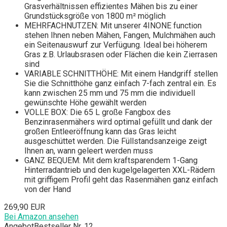
Grasverhältnissen effizientes Mähen bis zu einer
Grundstücksgröße von 1800 m² möglich
MEHRFACHNUTZEN: Mit unserer 4INONE function
stehen Ihnen neben Mähen, Fangen, Mulchmähen auch
ein Seitenauswurf zur Verfügung. Ideal bei höherem
Gras z.B. Urlaubsrasen oder Flächen die kein Zierrasen
sind
VARIABLE SCHNITTHÖHE: Mit einem Handgriff stellen
Sie die Schnitthöhe ganz einfach 7-fach zentral ein. Es
kann zwischen 25 mm und 75 mm die individuell
gewünschte Höhe gewählt werden
VOLLE BOX: Die 65 L große Fangbox des
Benzinrasenmähers wird optimal gefüllt und dank der
großen Entleeröffnung kann das Gras leicht
ausgeschüttet werden. Die Füllstandsanzeige zeigt
Ihnen an, wann geleert werden muss
GANZ BEQUEM: Mit dem kraftsparendem 1-Gang
Hinterradantrieb und den kugelgelagerten XXL-Rädern
mit griffigem Profil geht das Rasenmähen ganz einfach
von der Hand
269,90 EUR
Bei Amazon ansehen
Angebot
Bestseller Nr. 12