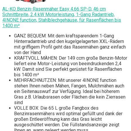
AL-KO Benzin-Rasenmäher Easy 4.66 SP-D, 46 cm
Schnittbreite, 2.4 kW Motorleistung, 1-Gang Radantrieb,
4INONE function, Stahlblechgehäuse, für Rasenflächen bis
1400 m²
GANZ BEQUEM: Mit dem kraftsparendem 1-Gang
Hinterradantrieb und den kugelgelagerten XXL-Rädern
mit griffigem Profil geht das Rasenmähen ganz einfach
von der Hand
KRAFTVOLL MÄHEN: Der 149 ccm große Benzin-Motor
liefert eine Motor-Leistung von beeindruckenden 2,4
kW. Damit sind Sie perfekt gerüstet für Rasenflächen
bis 1400 m²
MEHRFACHNUTZEN: Mit unserer 4INONE function
stehen Ihnen neben Mähen, Fangen, Mulchmähen auch
ein Seitenauswurf zur Verfügung. Ideal bei höherem
Gras z.B. Urlaubsrasen oder Flächen die kein Zierrasen
sind
VOLLE BOX: Die 65 L große Fangbox des
Benzinrasenmähers wird optimal gefüllt und dank der
großen Entleeröffnung kann das Gras leicht
ausgeschüttet werden. Die Füllstandsanzeige zeigt
Ihnen an, wann geleert werden muss