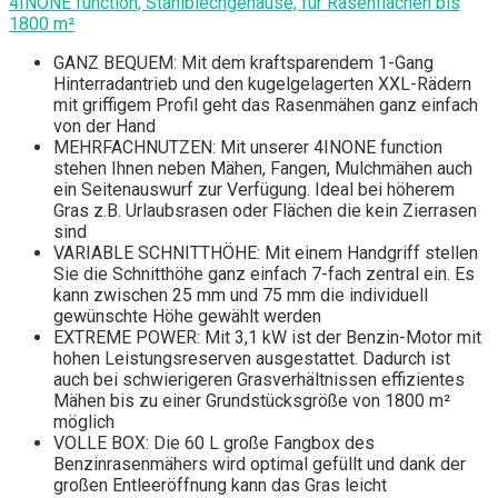
4INONE function, Stahlblechgehäuse, für Rasenflächen bis
1800 m²
GANZ BEQUEM: Mit dem kraftsparendem 1-Gang
Hinterradantrieb und den kugelgelagerten XXL-Rädern
mit griffigem Profil geht das Rasenmähen ganz einfach
von der Hand
MEHRFACHNUTZEN: Mit unserer 4INONE function
stehen Ihnen neben Mähen, Fangen, Mulchmähen auch
ein Seitenauswurf zur Verfügung. Ideal bei höherem
Gras z.B. Urlaubsrasen oder Flächen die kein Zierrasen
sind
VARIABLE SCHNITTHÖHE: Mit einem Handgriff stellen
Sie die Schnitthöhe ganz einfach 7-fach zentral ein. Es
kann zwischen 25 mm und 75 mm die individuell
gewünschte Höhe gewählt werden
EXTREME POWER: Mit 3,1 kW ist der Benzin-Motor mit
hohen Leistungsreserven ausgestattet. Dadurch ist
auch bei schwierigeren Grasverhältnissen effizientes
Mähen bis zu einer Grundstücksgröße von 1800 m²
möglich
VOLLE BOX: Die 60 L große Fangbox des
Benzinrasenmähers wird optimal gefüllt und dank der
großen Entleeröffnung kann das Gras leicht