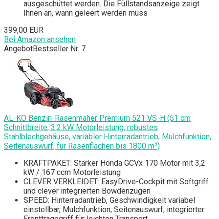
ausgeschüttet werden. Die Füllstandsanzeige zeigt
Ihnen an, wann geleert werden muss
399,00 EUR
Bei Amazon ansehen
Angebot
Bestseller Nr. 7
AL-KO Benzin-Rasenmäher Premium 521 VS-H (51 cm
Schnittbreite, 3.2 kW Motorleistung, robustes
Stahlblechgehäuse, variabler Hinterradantrieb, Mulchfunktion,
Seitenauswurf, für Rasenflächen bis 1800 m²)
KRAFTPAKET: Starker Honda GCVx 170 Motor mit 3,2
kW / 167 ccm Motorleistung
CLEVER VERKLEIDET: EasyDrive-Cockpit mit Softgriff
und clever integrierten Bowdenzügen
SPEED: Hinterradantrieb, Geschwindigkeit variabel
einstellbar, Mulchfunktion, Seitenauswurf, integrierter
Fronttragegriff für leichten Transport