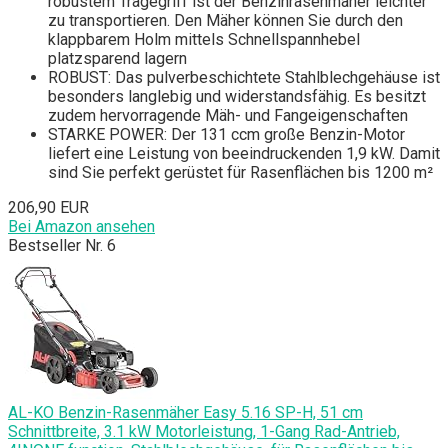
robustem Tragegriff ist der Benzinrasenmäher leichter
zu transportieren. Den Mäher können Sie durch den
klappbarem Holm mittels Schnellspannhebel
platzsparend lagern
ROBUST: Das pulverbeschichtete Stahlblechgehäuse ist
besonders langlebig und widerstandsfähig. Es besitzt
zudem hervorragende Mäh- und Fangeigenschaften
STARKE POWER: Der 131 ccm große Benzin-Motor
liefert eine Leistung von beeindruckenden 1,9 kW. Damit
sind Sie perfekt gerüstet für Rasenflächen bis 1200 m²
206,90 EUR
Bei Amazon ansehen
Bestseller Nr. 6
AL-KO Benzin-Rasenmäher Easy 5.16 SP-H, 51 cm
Schnittbreite, 3.1 kW Motorleistung, 1-Gang Rad-Antrieb,