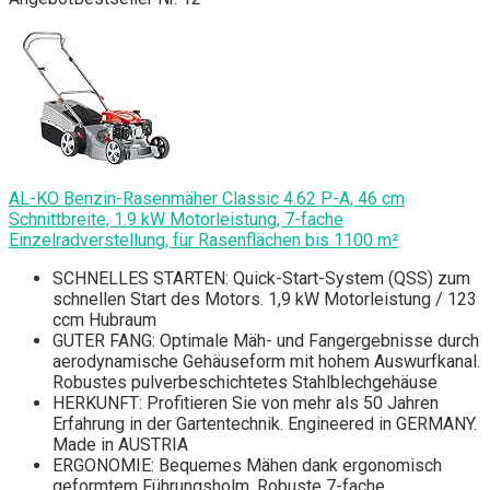
AL-KO Benzin-Rasenmäher Classic 4.62 P-A, 46 cm
Schnittbreite, 1.9 kW Motorleistung, 7-fache
Einzelradverstellung, für Rasenflächen bis 1100 m²
SCHNELLES STARTEN: Quick-Start-System (QSS) zum
schnellen Start des Motors. 1,9 kW Motorleistung / 123
ccm Hubraum
GUTER FANG: Optimale Mäh- und Fangergebnisse durch
aerodynamische Gehäuseform mit hohem Auswurfkanal.
Robustes pulverbeschichtetes Stahlblechgehäuse
HERKUNFT: Profitieren Sie von mehr als 50 Jahren
Erfahrung in der Gartentechnik. Engineered in GERMANY.
Made in AUSTRIA
ERGONOMIE: Bequemes Mähen dank ergonomisch
geformtem Führungsholm. Robuste 7-fache