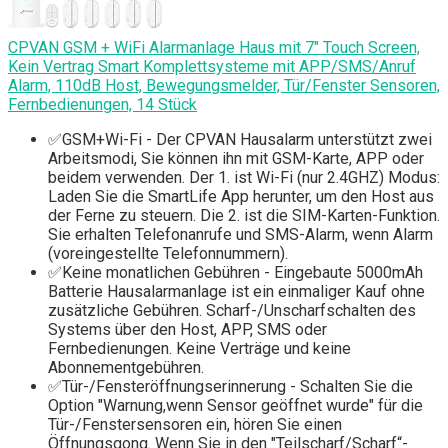
CPVAN GSM + WiFi Alarmanlage Haus mit 7" Touch Screen,
Kein Vertrag Smart Komplettsysteme mit APP/SMS/Anruf
Alarm, 110dB Host, Bewegungsmelder, Tür/Fenster Sensoren,
Fernbedienungen, 14 Stück
✅GSM+Wi-Fi - Der CPVAN Hausalarm unterstützt zwei
Arbeitsmodi, Sie können ihn mit GSM-Karte, APP oder
beidem verwenden. Der 1. ist Wi-Fi (nur 2.4GHZ) Modus:
Laden Sie die SmartLife App herunter, um den Host aus
der Ferne zu steuern. Die 2. ist die SIM-Karten-Funktion.
Sie erhalten Telefonanrufe und SMS-Alarm, wenn Alarm
(voreingestellte Telefonnummern).
✅Keine monatlichen Gebühren - Eingebaute 5000mAh
Batterie Hausalarmanlage ist ein einmaliger Kauf ohne
zusätzliche Gebühren. Scharf-/Unscharfschalten des
Systems über den Host, APP, SMS oder
Fernbedienungen. Keine Verträge und keine
Abonnementgebühren.
✅Tür-/Fensteröffnungserinnerung - Schalten Sie die
Option "Warnung,wenn Sensor geöffnet wurde" für die
Tür-/Fenstersensoren ein, hören Sie einen
Öffnungsgong. Wenn Sie in den "Teilscharf/Scharf“-