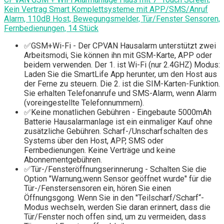
Kein Vertrag Smart Komplettsysteme mit APP/SMS/Anruf
Alarm, 110dB Host, Bewegungsmelder, Tür/Fenster Sensoren,
Fernbedienungen, 14 Stück
✅GSM+Wi-Fi - Der CPVAN Hausalarm unterstützt zwei
Arbeitsmodi, Sie können ihn mit GSM-Karte, APP oder
beidem verwenden. Der 1. ist Wi-Fi (nur 2.4GHZ) Modus:
Laden Sie die SmartLife App herunter, um den Host aus
der Ferne zu steuern. Die 2. ist die SIM-Karten-Funktion.
Sie erhalten Telefonanrufe und SMS-Alarm, wenn Alarm
(voreingestellte Telefonnummern).
✅Keine monatlichen Gebühren - Eingebaute 5000mAh
Batterie Hausalarmanlage ist ein einmaliger Kauf ohne
zusätzliche Gebühren. Scharf-/Unscharfschalten des
Systems über den Host, APP, SMS oder
Fernbedienungen. Keine Verträge und keine
Abonnementgebühren.
✅Tür-/Fensteröffnungserinnerung - Schalten Sie die
Option "Warnung,wenn Sensor geöffnet wurde" für die
Tür-/Fenstersensoren ein, hören Sie einen
Öffnungsgong. Wenn Sie in den "Teilscharf/Scharf“-
Modus wechseln, werden Sie daran erinnert, dass die
Tür/Fenster noch offen sind, um zu vermeiden, dass