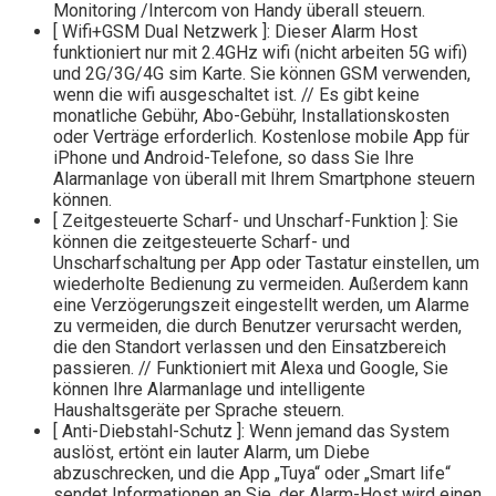
Monitoring /Intercom von Handy überall steuern.
[ Wifi+GSM Dual Netzwerk ]: Dieser Alarm Host
funktioniert nur mit 2.4GHz wifi (nicht arbeiten 5G wifi)
und 2G/3G/4G sim Karte. Sie können GSM verwenden,
wenn die wifi ausgeschaltet ist. // Es gibt keine
monatliche Gebühr, Abo-Gebühr, Installationskosten
oder Verträge erforderlich. Kostenlose mobile App für
iPhone und Android-Telefone, so dass Sie Ihre
Alarmanlage von überall mit Ihrem Smartphone steuern
können.
[ Zeitgesteuerte Scharf- und Unscharf-Funktion ]: Sie
können die zeitgesteuerte Scharf- und
Unscharfschaltung per App oder Tastatur einstellen, um
wiederholte Bedienung zu vermeiden. Außerdem kann
eine Verzögerungszeit eingestellt werden, um Alarme
zu vermeiden, die durch Benutzer verursacht werden,
die den Standort verlassen und den Einsatzbereich
passieren. // Funktioniert mit Alexa und Google, Sie
können Ihre Alarmanlage und intelligente
Haushaltsgeräte per Sprache steuern.
[ Anti-Diebstahl-Schutz ]: Wenn jemand das System
auslöst, ertönt ein lauter Alarm, um Diebe
abzuschrecken, und die App „Tuya“ oder „Smart life“
sendet Informationen an Sie, der Alarm-Host wird einen