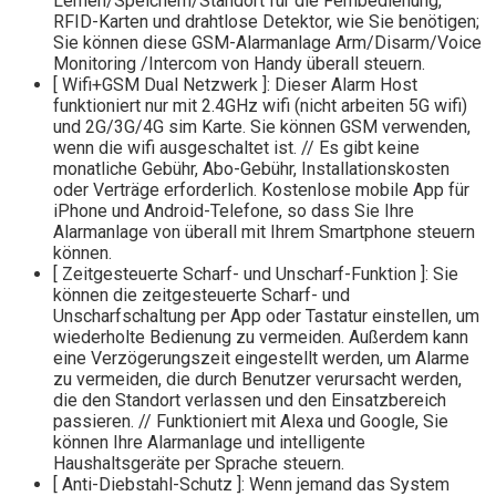
Lernen/Speichern/Standort für die Fernbedienung,
RFID-Karten und drahtlose Detektor, wie Sie benötigen;
Sie können diese GSM-Alarmanlage Arm/Disarm/Voice
Monitoring /Intercom von Handy überall steuern.
[ Wifi+GSM Dual Netzwerk ]: Dieser Alarm Host
funktioniert nur mit 2.4GHz wifi (nicht arbeiten 5G wifi)
und 2G/3G/4G sim Karte. Sie können GSM verwenden,
wenn die wifi ausgeschaltet ist. // Es gibt keine
monatliche Gebühr, Abo-Gebühr, Installationskosten
oder Verträge erforderlich. Kostenlose mobile App für
iPhone und Android-Telefone, so dass Sie Ihre
Alarmanlage von überall mit Ihrem Smartphone steuern
können.
[ Zeitgesteuerte Scharf- und Unscharf-Funktion ]: Sie
können die zeitgesteuerte Scharf- und
Unscharfschaltung per App oder Tastatur einstellen, um
wiederholte Bedienung zu vermeiden. Außerdem kann
eine Verzögerungszeit eingestellt werden, um Alarme
zu vermeiden, die durch Benutzer verursacht werden,
die den Standort verlassen und den Einsatzbereich
passieren. // Funktioniert mit Alexa und Google, Sie
können Ihre Alarmanlage und intelligente
Haushaltsgeräte per Sprache steuern.
[ Anti-Diebstahl-Schutz ]: Wenn jemand das System