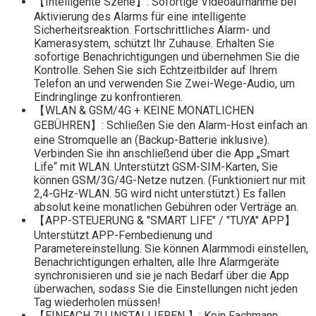
【Intelligente Szene】: Sofortige Videoaufnahme bei
Aktivierung des Alarms für eine intelligente
Sicherheitsreaktion. Fortschrittliches Alarm- und
Kamerasystem, schützt Ihr Zuhause. Erhalten Sie
sofortige Benachrichtigungen und übernehmen Sie die
Kontrolle. Sehen Sie sich Echtzeitbilder auf Ihrem
Telefon an und verwenden Sie Zwei-Wege-Audio, um
Eindringlinge zu konfrontieren.
【WLAN & GSM/4G + KEINE MONATLICHEN
GEBÜHREN】: Schließen Sie den Alarm-Host einfach an
eine Stromquelle an (Backup-Batterie inklusive).
Verbinden Sie ihn anschließend über die App „Smart
Life“ mit WLAN. Unterstützt GSM-SIM-Karten, Sie
können GSM/3G/4G-Netze nutzen. (Funktioniert nur mit
2,4-GHz-WLAN. 5G wird nicht unterstützt.) Es fallen
absolut keine monatlichen Gebühren oder Verträge an.
【APP-STEUERUNG & "SMART LIFE" / "TUYA" APP】
Unterstützt APP-Fernbedienung und
Parametereinstellung. Sie können Alarmmodi einstellen,
Benachrichtigungen erhalten, alle Ihre Alarmgeräte
synchronisieren und sie je nach Bedarf über die App
überwachen, sodass Sie die Einstellungen nicht jeden
Tag wiederholen müssen!
【EINFACH ZU INSTALLIEREN 】: Kein Fachmann