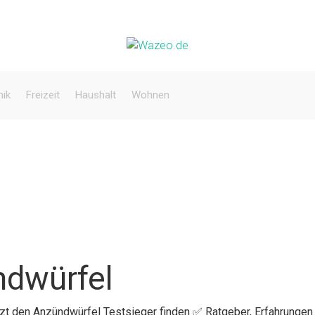
nik
Freizeit
Haushalt
Wohnen
ndwürfel
tzt den Anzündwürfel Testsieger finden ✅ Ratgeber, Erfahrungen