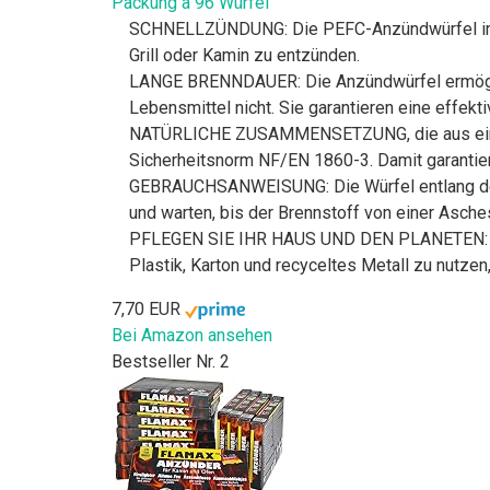
Packung à 96 Würfel
SCHNELLZÜNDUNG: Die PEFC-Anzündwürfel im XXL
Grill oder Kamin zu entzünden.
LANGE BRENNDAUER: Die Anzündwürfel ermöglic
Lebensmittel nicht. Sie garantieren eine effekt
NATÜRLICHE ZUSAMMENSETZUNG, die aus einer s
Sicherheitsnorm NF/EN 1860-3. Damit garantie
GEBRAUCHSANWEISUNG: Die Würfel entlang der K
und warten, bis der Brennstoff von einer Asches
PFLEGEN SIE IHR HAUS UND DEN PLANETEN: Starw
Plastik, Karton und recyceltes Metall zu nutzen
7,70 EUR
Bei Amazon ansehen
Bestseller Nr. 2