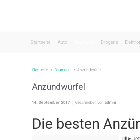
Zum Hauptinhalt springen
Startseite
Auto
Baumarkt
Drogerie
Elektro
Startseite
Baumarkt
Anzündwürfel
Anzündwürfel
14. September 2017
Geschrieben von
admin
Die besten Anzü
llll➤ Je