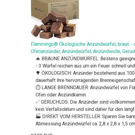
Flammingo® Ökologische Anzündwürfel, braun - ca
Ofenanzünder, Anzündwürfel, Anzündwolle, Geruc
🔥 BRAUNE ANZÜNDWÜRFEL: Bestens geeignet al
- 3 Würfel reichen aus um ein Feuer schnell und
🌳 ÖKOLOGISCH: Anzünder bestehend aus 100% 
dauerhaft ihre hervorragenden Brenneigenschaf
⏱ LANGE BRENNDAUER: Anzündwürfel von Flammin
Ofen oder Anzündkamin.
✅ GERUCHLOS: Die Anzünder sind vollkommen g
kein Verfallsdatum und sind daher für den lang
🏭 DIREKT VOM HERSTELLER: Sparen Sie bares Ge
Abmessung Anzündwürfel ca. 2,8 x 2,8 x 1,5 cm