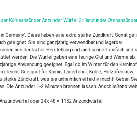
r Kohleanzünder Anzünder Würfel Grillanzünder Ofenanzünder
Germany'. Diese haben eine extra starke Zündkraft. Somit gelin
uch geeignet. Sie sind ganzjährig verwendbar und lagerbar.
n aus deutscher Herstellung und sind schnell, einfach und si
ttet werden. Die Würfel geben eine feurige Glut und Wärme ab.
ährige Anwendung geeignet. Egal ob im Winter für den Kaminofe
z leicht. Geeignet für Kamin, Lagerfeuer, Kohle, Holzofen usw.
 starke Zündkraft, was sie unheimlich effektiv macht! Geben Sie
 an. Die Anzünder 1-2 Minuten brennen lassen. Anschließend weit
 Anzündwürfel oder 24x 48 = 1152 Anzündwürfel