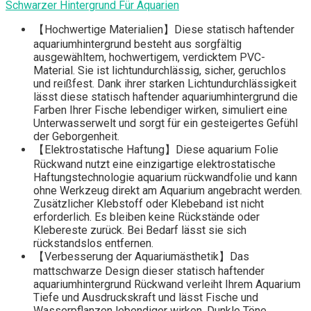
Schwarzer Hintergrund Für Aquarien
【Hochwertige Materialien】Diese statisch haftender
aquariumhintergrund besteht aus sorgfältig
ausgewähltem, hochwertigem, verdicktem PVC-
Material. Sie ist lichtundurchlässig, sicher, geruchlos
und reißfest. Dank ihrer starken Lichtundurchlässigkeit
lässt diese statisch haftender aquariumhintergrund die
Farben Ihrer Fische lebendiger wirken, simuliert eine
Unterwasserwelt und sorgt für ein gesteigertes Gefühl
der Geborgenheit.
【Elektrostatische Haftung】Diese aquarium Folie
Rückwand nutzt eine einzigartige elektrostatische
Haftungstechnologie aquarium rückwandfolie und kann
ohne Werkzeug direkt am Aquarium angebracht werden.
Zusätzlicher Klebstoff oder Klebeband ist nicht
erforderlich. Es bleiben keine Rückstände oder
Klebereste zurück. Bei Bedarf lässt sie sich
rückstandslos entfernen.
【Verbesserung der Aquariumästhetik】Das
mattschwarze Design dieser statisch haftender
aquariumhintergrund Rückwand verleiht Ihrem Aquarium
Tiefe und Ausdruckskraft und lässt Fische und
Wasserpflanzen lebendiger wirken. Dunkle Töne