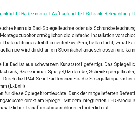
inklicht I Badezimmer I Aufbauleuchte I Schrank-Beleuchtung I 
lleuchte kann als Bad-Spiegelleuchte oder als Schrankbeleuchtu
ontagezubehör ermöglichen die einfache Installation verschied
beleuchtungerstrahlt in neutral-weißem, hellen Licht, weist kei
egellampe wird direkt an ein Stromkabel angeschlossen und kann
 für Bad ist aus schwarzem Kunststoff gefertigt. Das Spiegelli
chrank, Badezimmer, Spiegel,Garderobe, Schrankspiegellichter,
 Durch die IP44-Schutzart können Sie die Spiegellampe sicher
1mm (LxBxH)
 für diese Spiegelfrontleuchte. Dank der mitgelieferten Befes
ungsleuchte direkt am Spiegel. Mit dem integrierten LED-Modul
zusätzlicher Transformatoranschluss erforderlich ist.