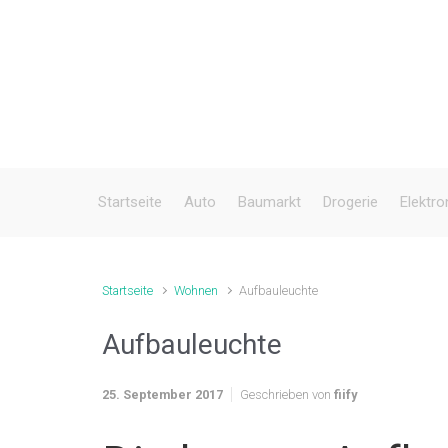
Zum Hauptinhalt springen
Startseite
Auto
Baumarkt
Drogerie
Elektro
Startseite
Wohnen
Aufbauleuchte
Aufbauleuchte
25. September 2017
Geschrieben von
fiify