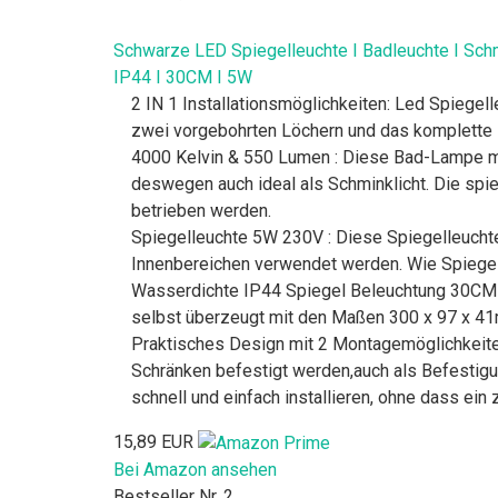
Schwarze LED Spiegelleuchte I Badleuchte I Schm
IP44 I 30CM I 5W
2 IN 1 Installationsmöglichkeiten: Led Spiege
zwei vorgebohrten Löchern und das komplette M
4000 Kelvin & 550 Lumen : Diese Bad-Lampe mit 
deswegen auch ideal als Schminklicht. Die spi
betrieben werden.
Spiegelleuchte 5W 230V : Diese Spiegelleuchte
Innenbereichen verwendet werden. Wie Spiegels
Wasserdichte IP44 Spiegel Beleuchtung 30CM :
selbst überzeugt mit den Maßen 300 x 97 x 4
Praktisches Design mit 2 Montagemöglichkeiten
Schränken befestigt werden,auch als Befestig
schnell und einfach installieren, ohne dass ein 
15,89 EUR
Bei Amazon ansehen
Bestseller Nr. 2