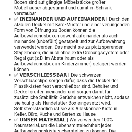
Boxen sind auf gängige Möbelstücke großer
Möbelhäuser abgestimmt und damit im Schrank
verstaubar.
✅ 𝗜𝗡𝗘𝗜𝗡𝗔𝗡𝗗𝗘𝗥 𝗨𝗡𝗗 𝗔𝗨𝗙𝗘𝗜𝗡𝗔𝗡𝗗𝗘𝗥 | Durch den
stabilen Deckel mit Karo-Muster und einer verjüngenden
Form von Öffnung zu Boden können die
Aufbewahrungsboxen sowohl aufeinander als auch
ineinander (unbefüllt) gestapelt und zur Aufbewahrung
verwendet werden. Das macht sie zu platzsparenden
Stapelboxen, die auch ohne extra Ordnungssystem oder
Regal gut (z.B. im Abstellraum oder als
Aufbewahrungsbox im Kinderzimmer) gelagert werden
können.
✅ 𝗩𝗘𝗥𝗦𝗖𝗛𝗟𝗜𝗘𝗦𝗦𝗕𝗔𝗥 | Die schwarzen
Verschlussclips sorgen dafür, dass die Deckel der
Plastikkisten fest verschließbar sind. Behälter und
Deckel greifen ineinander und sorgen damit für
zusätzliche Stabilität. Gerüche entweichen nicht, sodass
sie häufig als Hundefutter Box eingesetzt wird.
Selbstverständlich ist sie als Alleskönner-Kiste in
Keller, Büro, Küche und Garten zu Hause.
✅ 𝗨𝗡𝗦𝗘𝗥 𝗠𝗔𝗧𝗘𝗥𝗜𝗔𝗟 | Wir verwenden 100%
Neumaterial, um die Lebensmittelechtheit jeder
Aufbewahrungskiste sicherstellen zu können. Die