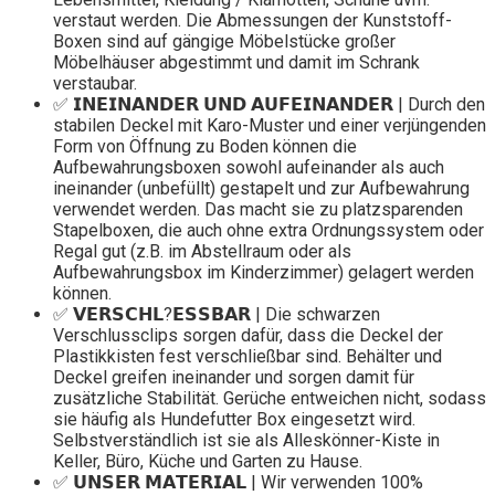
verstaut werden. Die Abmessungen der Kunststoff-
Boxen sind auf gängige Möbelstücke großer
Möbelhäuser abgestimmt und damit im Schrank
verstaubar.
✅ 𝗜𝗡𝗘𝗜𝗡𝗔𝗡𝗗𝗘𝗥 𝗨𝗡𝗗 𝗔𝗨𝗙𝗘𝗜𝗡𝗔𝗡𝗗𝗘𝗥 | Durch den
stabilen Deckel mit Karo-Muster und einer verjüngenden
Form von Öffnung zu Boden können die
Aufbewahrungsboxen sowohl aufeinander als auch
ineinander (unbefüllt) gestapelt und zur Aufbewahrung
verwendet werden. Das macht sie zu platzsparenden
Stapelboxen, die auch ohne extra Ordnungssystem oder
Regal gut (z.B. im Abstellraum oder als
Aufbewahrungsbox im Kinderzimmer) gelagert werden
können.
✅ 𝗩𝗘𝗥𝗦𝗖𝗛𝗟?𝗘𝗦𝗦𝗕𝗔𝗥 | Die schwarzen
Verschlussclips sorgen dafür, dass die Deckel der
Plastikkisten fest verschließbar sind. Behälter und
Deckel greifen ineinander und sorgen damit für
zusätzliche Stabilität. Gerüche entweichen nicht, sodass
sie häufig als Hundefutter Box eingesetzt wird.
Selbstverständlich ist sie als Alleskönner-Kiste in
Keller, Büro, Küche und Garten zu Hause.
✅ 𝗨𝗡𝗦𝗘𝗥 𝗠𝗔𝗧𝗘𝗥𝗜𝗔𝗟 | Wir verwenden 100%