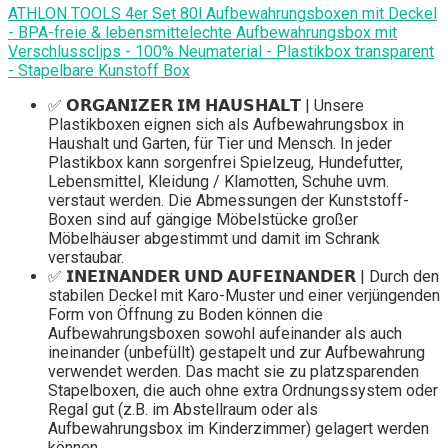
ATHLON TOOLS 4er Set 80l Aufbewahrungsboxen mit Deckel
- BPA-freie & lebensmittelechte Aufbewahrungsbox mit
Verschlussclips - 100% Neumaterial - Plastikbox transparent
- Stapelbare Kunstoff Box
✅ 𝗢𝗥𝗚𝗔𝗡𝗜𝗭𝗘𝗥 𝗜𝗠 𝗛𝗔𝗨𝗦𝗛𝗔𝗟𝗧 | Unsere
Plastikboxen eignen sich als Aufbewahrungsbox in
Haushalt und Garten, für Tier und Mensch. In jeder
Plastikbox kann sorgenfrei Spielzeug, Hundefutter,
Lebensmittel, Kleidung / Klamotten, Schuhe uvm.
verstaut werden. Die Abmessungen der Kunststoff-
Boxen sind auf gängige Möbelstücke großer
Möbelhäuser abgestimmt und damit im Schrank
verstaubar.
✅ 𝗜𝗡𝗘𝗜𝗡𝗔𝗡𝗗𝗘𝗥 𝗨𝗡𝗗 𝗔𝗨𝗙𝗘𝗜𝗡𝗔𝗡𝗗𝗘𝗥 | Durch den
stabilen Deckel mit Karo-Muster und einer verjüngenden
Form von Öffnung zu Boden können die
Aufbewahrungsboxen sowohl aufeinander als auch
ineinander (unbefüllt) gestapelt und zur Aufbewahrung
verwendet werden. Das macht sie zu platzsparenden
Stapelboxen, die auch ohne extra Ordnungssystem oder
Regal gut (z.B. im Abstellraum oder als
Aufbewahrungsbox im Kinderzimmer) gelagert werden
können.