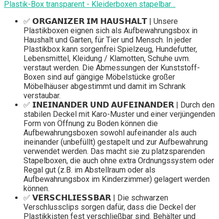
Plastik-Box transparent - Kleiderboxen stapelbar…
✅ 𝗢𝗥𝗚𝗔𝗡𝗜𝗭𝗘𝗥 𝗜𝗠 𝗛𝗔𝗨𝗦𝗛𝗔𝗟𝗧 | Unsere
Plastikboxen eignen sich als Aufbewahrungsbox in
Haushalt und Garten, für Tier und Mensch. In jeder
Plastikbox kann sorgenfrei Spielzeug, Hundefutter,
Lebensmittel, Kleidung / Klamotten, Schuhe uvm.
verstaut werden. Die Abmessungen der Kunststoff-
Boxen sind auf gängige Möbelstücke großer
Möbelhäuser abgestimmt und damit im Schrank
verstaubar.
✅ 𝗜𝗡𝗘𝗜𝗡𝗔𝗡𝗗𝗘𝗥 𝗨𝗡𝗗 𝗔𝗨𝗙𝗘𝗜𝗡𝗔𝗡𝗗𝗘𝗥 | Durch den
stabilen Deckel mit Karo-Muster und einer verjüngenden
Form von Öffnung zu Boden können die
Aufbewahrungsboxen sowohl aufeinander als auch
ineinander (unbefüllt) gestapelt und zur Aufbewahrung
verwendet werden. Das macht sie zu platzsparenden
Stapelboxen, die auch ohne extra Ordnungssystem oder
Regal gut (z.B. im Abstellraum oder als
Aufbewahrungsbox im Kinderzimmer) gelagert werden
können.
✅ 𝗩𝗘𝗥𝗦𝗖𝗛𝗟𝗜𝗘𝗦𝗦𝗕𝗔𝗥 | Die schwarzen
Verschlussclips sorgen dafür, dass die Deckel der
Plastikkisten fest verschließbar sind. Behälter und