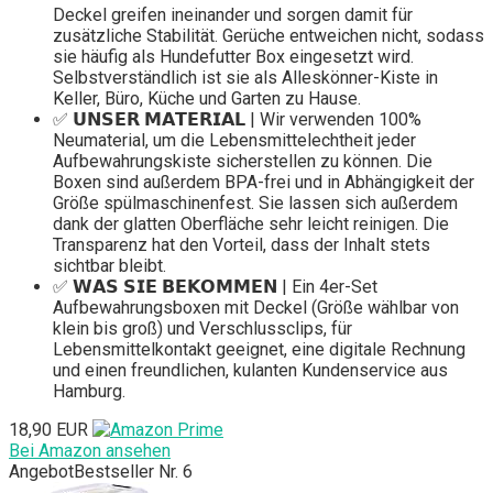
Deckel greifen ineinander und sorgen damit für
zusätzliche Stabilität. Gerüche entweichen nicht, sodass
sie häufig als Hundefutter Box eingesetzt wird.
Selbstverständlich ist sie als Alleskönner-Kiste in
Keller, Büro, Küche und Garten zu Hause.
✅ 𝗨𝗡𝗦𝗘𝗥 𝗠𝗔𝗧𝗘𝗥𝗜𝗔𝗟 | Wir verwenden 100%
Neumaterial, um die Lebensmittelechtheit jeder
Aufbewahrungskiste sicherstellen zu können. Die
Boxen sind außerdem BPA-frei und in Abhängigkeit der
Größe spülmaschinenfest. Sie lassen sich außerdem
dank der glatten Oberfläche sehr leicht reinigen. Die
Transparenz hat den Vorteil, dass der Inhalt stets
sichtbar bleibt.
✅ 𝗪𝗔𝗦 𝗦𝗜𝗘 𝗕𝗘𝗞𝗢𝗠𝗠𝗘𝗡 | Ein 4er-Set
Aufbewahrungsboxen mit Deckel (Größe wählbar von
klein bis groß) und Verschlussclips, für
Lebensmittelkontakt geeignet, eine digitale Rechnung
und einen freundlichen, kulanten Kundenservice aus
Hamburg.
18,90 EUR
Bei Amazon ansehen
Angebot
Bestseller Nr. 6