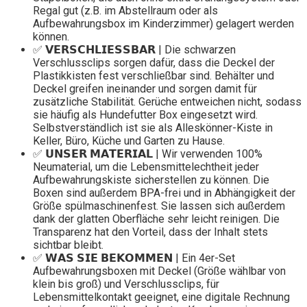
Regal gut (z.B. im Abstellraum oder als
Aufbewahrungsbox im Kinderzimmer) gelagert werden
können.
✅ 𝗩𝗘𝗥𝗦𝗖𝗛𝗟𝗜𝗘𝗦𝗦𝗕𝗔𝗥 | Die schwarzen
Verschlussclips sorgen dafür, dass die Deckel der
Plastikkisten fest verschließbar sind. Behälter und
Deckel greifen ineinander und sorgen damit für
zusätzliche Stabilität. Gerüche entweichen nicht, sodass
sie häufig als Hundefutter Box eingesetzt wird.
Selbstverständlich ist sie als Alleskönner-Kiste in
Keller, Büro, Küche und Garten zu Hause.
✅ 𝗨𝗡𝗦𝗘𝗥 𝗠𝗔𝗧𝗘𝗥𝗜𝗔𝗟 | Wir verwenden 100%
Neumaterial, um die Lebensmittelechtheit jeder
Aufbewahrungskiste sicherstellen zu können. Die
Boxen sind außerdem BPA-frei und in Abhängigkeit der
Größe spülmaschinenfest. Sie lassen sich außerdem
dank der glatten Oberfläche sehr leicht reinigen. Die
Transparenz hat den Vorteil, dass der Inhalt stets
sichtbar bleibt.
✅ 𝗪𝗔𝗦 𝗦𝗜𝗘 𝗕𝗘𝗞𝗢𝗠𝗠𝗘𝗡 | Ein 4er-Set
Aufbewahrungsboxen mit Deckel (Größe wählbar von
klein bis groß) und Verschlussclips, für
Lebensmittelkontakt geeignet, eine digitale Rechnung