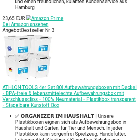
und einen freundlichen, kulanten Kundenservice aus
Hamburg.
23,65 EUR
Bei Amazon ansehen
Angebot
Bestseller Nr. 3
ATHLON TOOLS 4er Set 80l Aufbewahrungsboxen mit Deckel
- BPA-freie & lebensmittelechte Aufbewahrungsbox mit
Verschlussclips - 100% Neumaterial - Plastikbox transparent
- Stapelbare Kunstoff Box
✅ 𝗢𝗥𝗚𝗔𝗡𝗜𝗭𝗘𝗥 𝗜𝗠 𝗛𝗔𝗨𝗦𝗛𝗔𝗟𝗧 | Unsere
Plastikboxen eignen sich als Aufbewahrungsbox in
Haushalt und Garten, für Tier und Mensch. In jeder
Plastikbox kann sorgenfrei Spielzeug, Hundefutter,
Lebensmittel, Kleidung / Klamotten, Schuhe uvm.