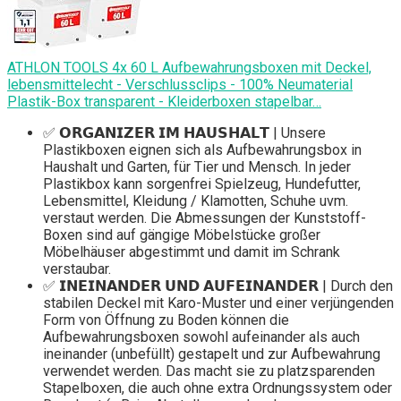
ATHLON TOOLS 4x 60 L Aufbewahrungsboxen mit Deckel,
lebensmittelecht - Verschlussclips - 100% Neumaterial
Plastik-Box transparent - Kleiderboxen stapelbar…
✅ 𝗢𝗥𝗚𝗔𝗡𝗜𝗭𝗘𝗥 𝗜𝗠 𝗛𝗔𝗨𝗦𝗛𝗔𝗟𝗧 | Unsere
Plastikboxen eignen sich als Aufbewahrungsbox in
Haushalt und Garten, für Tier und Mensch. In jeder
Plastikbox kann sorgenfrei Spielzeug, Hundefutter,
Lebensmittel, Kleidung / Klamotten, Schuhe uvm.
verstaut werden. Die Abmessungen der Kunststoff-
Boxen sind auf gängige Möbelstücke großer
Möbelhäuser abgestimmt und damit im Schrank
verstaubar.
✅ 𝗜𝗡𝗘𝗜𝗡𝗔𝗡𝗗𝗘𝗥 𝗨𝗡𝗗 𝗔𝗨𝗙𝗘𝗜𝗡𝗔𝗡𝗗𝗘𝗥 | Durch den
stabilen Deckel mit Karo-Muster und einer verjüngenden
Form von Öffnung zu Boden können die
Aufbewahrungsboxen sowohl aufeinander als auch
ineinander (unbefüllt) gestapelt und zur Aufbewahrung
verwendet werden. Das macht sie zu platzsparenden
Stapelboxen, die auch ohne extra Ordnungssystem oder