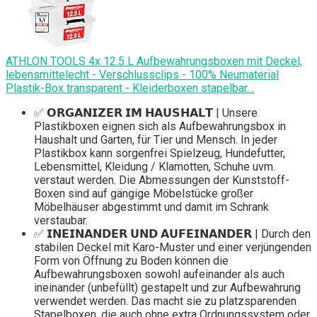
ATHLON TOOLS 4x 12.5 L Aufbewahrungsboxen mit Deckel,
lebensmittelecht - Verschlussclips - 100% Neumaterial
Plastik-Box transparent - Kleiderboxen stapelbar…
✅ 𝗢𝗥𝗚𝗔𝗡𝗜𝗭𝗘𝗥 𝗜𝗠 𝗛𝗔𝗨𝗦𝗛𝗔𝗟𝗧 | Unsere
Plastikboxen eignen sich als Aufbewahrungsbox in
Haushalt und Garten, für Tier und Mensch. In jeder
Plastikbox kann sorgenfrei Spielzeug, Hundefutter,
Lebensmittel, Kleidung / Klamotten, Schuhe uvm.
verstaut werden. Die Abmessungen der Kunststoff-
Boxen sind auf gängige Möbelstücke großer
Möbelhäuser abgestimmt und damit im Schrank
verstaubar.
✅ 𝗜𝗡𝗘𝗜𝗡𝗔𝗡𝗗𝗘𝗥 𝗨𝗡𝗗 𝗔𝗨𝗙𝗘𝗜𝗡𝗔𝗡𝗗𝗘𝗥 | Durch den
stabilen Deckel mit Karo-Muster und einer verjüngenden
Form von Öffnung zu Boden können die
Aufbewahrungsboxen sowohl aufeinander als auch
ineinander (unbefüllt) gestapelt und zur Aufbewahrung
verwendet werden. Das macht sie zu platzsparenden
Stapelboxen, die auch ohne extra Ordnungssystem oder