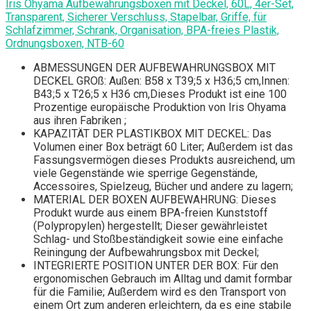
Iris Ohyama Aufbewahrungsboxen mit Deckel, 60L, 4er-Set,
Transparent, Sicherer Verschluss, Stapelbar, Griffe, für
Schlafzimmer, Schrank, Organisation, BPA-freies Plastik,
Ordnungsboxen, NTB-60
ABMESSUNGEN DER AUFBEWAHRUNGSBOX MIT
DECKEL GROß: Außen: B58 x T39;5 x H36;5 cm,Innen:
B43;5 x T26;5 x H36 cm,Dieses Produkt ist eine 100
Prozentige europäische Produktion von Iris Ohyama
aus ihren Fabriken ;
KAPAZITÄT DER PLASTIKBOX MIT DECKEL: Das
Volumen einer Box beträgt 60 Liter; Außerdem ist das
Fassungsvermögen dieses Produkts ausreichend, um
viele Gegenstände wie sperrige Gegenstände,
Accessoires, Spielzeug, Bücher und andere zu lagern;
MATERIAL DER BOXEN AUFBEWAHRUNG: Dieses
Produkt wurde aus einem BPA-freien Kunststoff
(Polypropylen) hergestellt; Dieser gewährleistet
Schlag- und Stoßbeständigkeit sowie eine einfache
Reiningung der Aufbewahrungsbox mit Deckel;
INTEGRIERTE POSITION UNTER DER BOX: Für den
ergonomischen Gebrauch im Alltag und damit formbar
für die Familie; Außerdem wird es den Transport von
einem Ort zum anderen erleichtern, da es eine stabile