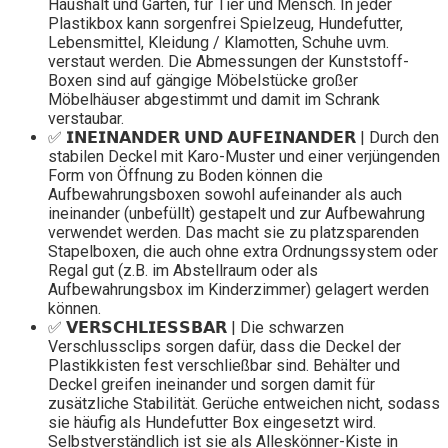
Haushalt und Garten, für Tier und Mensch. In jeder
Plastikbox kann sorgenfrei Spielzeug, Hundefutter,
Lebensmittel, Kleidung / Klamotten, Schuhe uvm.
verstaut werden. Die Abmessungen der Kunststoff-
Boxen sind auf gängige Möbelstücke großer
Möbelhäuser abgestimmt und damit im Schrank
verstaubar.
✅ 𝗜𝗡𝗘𝗜𝗡𝗔𝗡𝗗𝗘𝗥 𝗨𝗡𝗗 𝗔𝗨𝗙𝗘𝗜𝗡𝗔𝗡𝗗𝗘𝗥 | Durch den
stabilen Deckel mit Karo-Muster und einer verjüngenden
Form von Öffnung zu Boden können die
Aufbewahrungsboxen sowohl aufeinander als auch
ineinander (unbefüllt) gestapelt und zur Aufbewahrung
verwendet werden. Das macht sie zu platzsparenden
Stapelboxen, die auch ohne extra Ordnungssystem oder
Regal gut (z.B. im Abstellraum oder als
Aufbewahrungsbox im Kinderzimmer) gelagert werden
können.
✅ 𝗩𝗘𝗥𝗦𝗖𝗛𝗟𝗜𝗘𝗦𝗦𝗕𝗔𝗥 | Die schwarzen
Verschlussclips sorgen dafür, dass die Deckel der
Plastikkisten fest verschließbar sind. Behälter und
Deckel greifen ineinander und sorgen damit für
zusätzliche Stabilität. Gerüche entweichen nicht, sodass
sie häufig als Hundefutter Box eingesetzt wird.
Selbstverständlich ist sie als Alleskönner-Kiste in