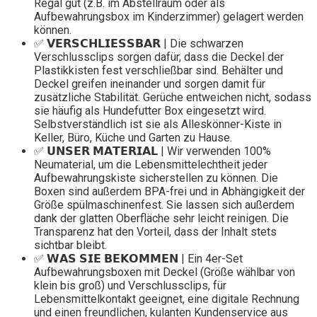
Regal gut (z.B. im Abstellraum oder als
Aufbewahrungsbox im Kinderzimmer) gelagert werden
können.
✅ 𝗩𝗘𝗥𝗦𝗖𝗛𝗟𝗜𝗘𝗦𝗦𝗕𝗔𝗥 | Die schwarzen
Verschlussclips sorgen dafür, dass die Deckel der
Plastikkisten fest verschließbar sind. Behälter und
Deckel greifen ineinander und sorgen damit für
zusätzliche Stabilität. Gerüche entweichen nicht, sodass
sie häufig als Hundefutter Box eingesetzt wird.
Selbstverständlich ist sie als Alleskönner-Kiste in
Keller, Büro, Küche und Garten zu Hause.
✅ 𝗨𝗡𝗦𝗘𝗥 𝗠𝗔𝗧𝗘𝗥𝗜𝗔𝗟 | Wir verwenden 100%
Neumaterial, um die Lebensmittelechtheit jeder
Aufbewahrungskiste sicherstellen zu können. Die
Boxen sind außerdem BPA-frei und in Abhängigkeit der
Größe spülmaschinenfest. Sie lassen sich außerdem
dank der glatten Oberfläche sehr leicht reinigen. Die
Transparenz hat den Vorteil, dass der Inhalt stets
sichtbar bleibt.
✅ 𝗪𝗔𝗦 𝗦𝗜𝗘 𝗕𝗘𝗞𝗢𝗠𝗠𝗘𝗡 | Ein 4er-Set
Aufbewahrungsboxen mit Deckel (Größe wählbar von
klein bis groß) und Verschlussclips, für
Lebensmittelkontakt geeignet, eine digitale Rechnung
und einen freundlichen, kulanten Kundenservice aus