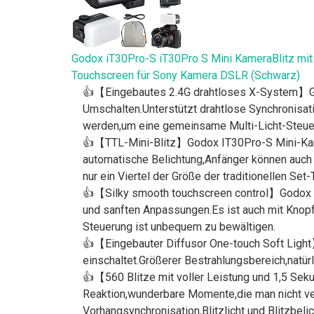
Godox iT30Pro-S iT30Pro S Mini KameraBlitz mit 
Touchscreen für Sony Kamera DSLR (Schwarz)
👍【Eingebautes 2.4G drahtloses X-System】Go
Umschalten.Unterstützt drahtlose Synchronisati
werden,um eine gemeinsame Multi-Licht-Steueru
👍【TTL-Mini-Blitz】Godox IT30Pro-S Mini-Kame
automatische Belichtung,Anfänger können auch 
nur ein Viertel der Größe der traditionellen Se
👍【Silky smooth touchscreen control】Godox IT
und sanften Anpassungen.Es ist auch mit Knop
Steuerung ist unbequem zu bewältigen.
👍【Eingebauter Diffusor One-touch Soft Light
einschaltet.Größerer Bestrahlungsbereich,natür
👍【560 Blitze mit voller Leistung und 1,5 Se
Reaktion,wunderbare Momente,die man nicht ve
Vorhangsynchronisation,Blitzlicht und Blitzbeli