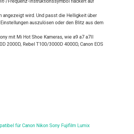
eit-/Frequenz-Instruktionssymbol flackert auf
 angezeigt wird. Und passt die Helligkeit über
en Einstellungen auszulösen oder den Blitz aus dem
Sony mit Mi Hot Shoe Kameras, wie a9 a7 a7II
1500D 2000D, Rebel T100/3000D 4000D, Canon EOS
atibel für Canon Nikon Sony Fujifilm Lumix