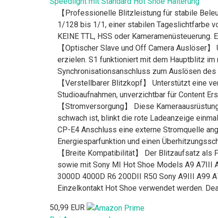
Speedlight mit Standard Hot Shoe Halterung
【Professionelle Blitzleistung für stabile Bel
1/128 bis 1/1, einer stabilen Tageslichtfarbe 
KEINE TTL, HSS oder Kameramenüsteuerung. E
【Optischer Slave und Off Camera Auslöser】 Un
erzielen. S1 funktioniert mit dem Hauptblitz 
Synchronisationsanschluss zum Auslösen des B
【Verstellbarer Blitzkopf】 Unterstützt eine ver
Studioaufnahmen, unverzichtbar für Content Ers
【Stromversorgung】 Diese Kameraausrüstung wird
schwach ist, blinkt die rote Ladeanzeige einm
CP-E4 Anschluss eine externe Stromquelle ang
Energiesparfunktion und einen Überhitzungssc
【Breite Kompatibilität】 Der Blitzaufsatz als
sowie mit Sony MI Hot Shoe Models A9 A7III
3000D 4000D R6 200DII R50 Sony A9III A99 A77
Einzelkontakt Hot Shoe verwendet werden. Dea
50,99 EUR