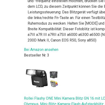
und -frequenz einstellen möchten, drücken Sie 
dem LCD, zu diesem Zeitpunkt können Sie die Bl
Leistungssteuerung: Das Blitzgerät verfügt übe
die linke/rechte Fn-Taste an. Für einen Testbli
Ruhemodus zu wecken. Halten Sie [MODE] und [
Breite Kompatibilität: Dieser Fotoblitz ist ko
a7III a7R III a7RII a7SII a6000 a6300 a6500
200D Mark II, Canon EOS R50, Sony a850)
Bei Amazon ansehen
Bestseller Nr. 3
Rollei Flashy ONE Mini Kamera Blitz GN 16 mit LC
Olympus, Mini-Blitz-Kamera-Flash-Aufsteckblitz