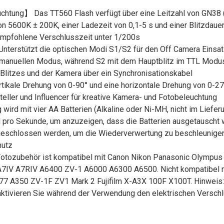
euchtung】 Das TT560 Flash verfügt über eine Leitzahl von GN38 
von 5600K ± 200K, einer Ladezeit von 0,1-5 s und einer Blitzdau
mpfohlene Verschlusszeit unter 1/200s
terstützt die optischen Modi S1/S2 für den Off Camera Einsatz
im manuellen Modus, während S2 mit dem Hauptblitz im TTL Modus
litzes und der Kamera über ein Synchronisationskabel
tikale Drehung von 0-90° und eine horizontale Drehung von 0-270°
teller und Influencer für kreative Kamera- und Fotobeleuchtung
 mit vier AA Batterien (Alkaline oder Ni-MH, nicht im Lieferu
al pro Sekunde, um anzuzeigen, dass die Batterien ausgetauscht
eschlossen werden, um die Wiederverwertung zu beschleunigen. 
hutz
 Fotozubehör ist kompatibel mit Canon Nikon Panasonic Olympus
 A7IV A7RIV A6400 ZV-1 A6000 A6300 A6500. Nicht kompatibel
 A350 ZV-1F ZV1 Mark 2 Fujifilm X-A3X 100F X100T. Hinweis: D
ktivieren Sie während der Verwendung den elektrischen Versch