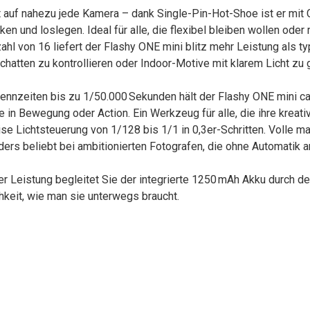
t auf nahezu jede Kamera – dank Single-Pin-Hot-Shoe ist er mit C
en und loslegen. Ideal für alle, die flexibel bleiben wollen ode
ahl von 16 liefert der Flashy ONE mini blitz mehr Leistung als ty
chatten zu kontrollieren oder Indoor-Motive mit klarem Licht zu g
rennzeiten bis zu 1/50.000 Sekunden hält der Flashy ONE mini 
 in Bewegung oder Action. Ein Werkzeug für alle, die ihre krea
se Lichtsteuerung von 1/128 bis 1/1 in 0,3er-Schritten. Volle man
rs beliebt bei ambitionierten Fotografen, die ohne Automatik a
ler Leistung begleitet Sie der integrierte 1250 mAh Akku durch d
hkeit, wie man sie unterwegs braucht.