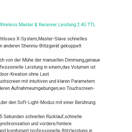
 Wireless Master & Receiver Leistung 2.4G TTL
htloses X-System,Master-Slave schnelles
em anderen Shenniu-Blitzgerät gekoppelt
ich von der Mühe der manuellen Dimmung,genaue
fessionelle Leistung in einem,das Volumen ist
tdoor-Kreation ohne Last.
hscreen mit intuitiven und klaren Parametern
 anderen Aufnahmeumgebungen,wo Touchscreen-
der den Soft-Light-Modus mit einer Berührung
5 Sekunden schnellen Rücklauf,schnelle
nchronisation und vordere/hintere
und kombiniert professionelle Blitzleistung in