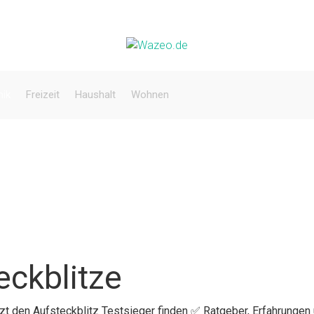
nik
Freizeit
Haushalt
Wohnen
eckblitze
tzt den Aufsteckblitz Testsieger finden ✅ Ratgeber, Erfahrungen 