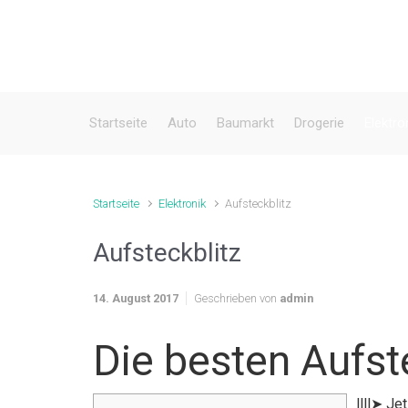
Zum Hauptinhalt springen
Startseite
Auto
Baumarkt
Drogerie
Elektro
Startseite
Elektronik
Aufsteckblitz
Aufsteckblitz
14. August 2017
Geschrieben von
admin
Die besten Aufst
llll➤ Je