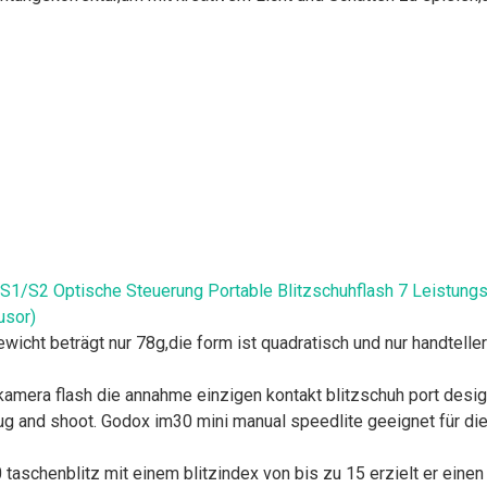
 S1/S2 Optische Steuerung Portable Blitzschuhflash 7 Leistun
usor)
 beträgt nur 78g,die form ist quadratisch und nur handtellerg
ra flash die annahme einzigen kontakt blitzschuh port design, u
plug and shoot. Godox im30 mini manual speedlite geeignet für d
schenblitz mit einem blitzindex von bis zu 15 erzielt er einen a