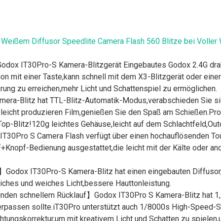
Weißem Diffusor Speedlite Camera Flash 560 Blitze bei Voller
dox IT30Pro-S Kamera-Blitzgerät Eingebautes Godox 2.4G dra
on mit einer Taste,kann schnell mit dem X3-Blitzgerät oder ein
ng zu erreichen,mehr Licht und Schattenspiel zu ermöglichen.
ra-Blitz hat TTL-Blitz-Automatik-Modus,verabschieden Sie s
leicht produzieren Film,genießen Sie den Spaß am Schießen.Pro
t-Top-Blitz!120g leichtes Gehäuse,leicht auf dem Schlachtfeld,Ou
30Pro S Camera Flash verfügt über einen hochauflösenden Touc
f+Knopf-Bedienung ausgestattet,die leicht mit der Kälte oder
】Godox IT30Pro-S Kamera-Blitz hat einen eingebauten Diffusor,
liches und weiches Licht,bessere Hauttonleistung.
kunden schnellem Rücklauf】Godox IT30Pro S Kamera-Blitz hat 1,
rpassen sollte.iT30Pro unterstützt auch 1/8000s High-Speed-Sy
chtungskorrektur,um mit kreativem Licht und Schatten zu spielen,