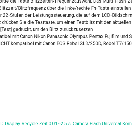
bitte die Taste Blitzzeiten/Frequenzauswahl. Das Multi-Flash-Z
itzzeit/Blitzfrequenz über die linke/rechte Fn-Taste einstellen
r 22-Stufen der Leistungssteuerung, die auf dem LCD-Bildschirm
tz drücken Sie die Testtaste, um einen Testblitz mit den aktuell
Test] gedrückt, um den Blitz zurückzusetzen
mpatibel mit Canon Nikon Panasonic Olympus Pentax Fujifilm und 
 (NICHT kompatibel mit Canon EOS Rebel SL3/250D, Rebel T7/
D Display Recycle Zeit 0.01~2.5 s, Camera Flash Universal Komp