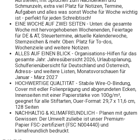
Aufstellen, mit Sprüchen zum Nachdenken und
Schmunzeln, extra viel Platz für Notizen, Termine,
Aufgaben und alles was sonst Woche für Woche wichtig
ist - perfekt für jeden Schreibtisch!
EINE WOCHE AUF ZWEI SEITEN - Unten: die gesamte
Woche mit hervorgehobenen Wochenenden, Feiertage
für DE & AT, Steuertermine, aktuelle Kalenderwoche,
Sternzeichen & mehr. Oben: Platz für To-dos,
Wochenziele und weitere Notizen.
ALLES AUF EINEN BLICK - Organisations-Hilfen für das
gesamte Jahr: Jahresübersicht 2026, Urlaubsplanung,
Schulferienübersicht für Deutschland und Österreich,
Adress- und weitere Listen, Monatsvorschauen für
Januar - März 2027
HOCHWERTIGE QUALTITÄT - Stabile Wire-O-Bindung,
Cover mit edler Folienprägung und abgerundeten Ecken,
Innenseiten mit einer Papierstärke von 100g/m²,
geegnet für alle Stiftarten, Ouer-Format: 29,7 x 11,6 cm,
128 Seiten
NACHHALTIG & KLIMAFREUNDLICH - Planen mit gutem
Gewissen: Der Umwelt zuliebe ist unser Premium-
Papier FSC-zertifiziert (FSC N004440) und
klimafreundlich bedruckt.