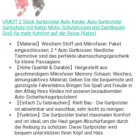
URAQT 2 Stück Gurtpolster Auto Kinder, Auto Gurtpolster
Gurtschutz mit Katze Motiv, Schutzkissen und Samtbeutel
Groß für mehr Komfort auf der Reise (Katze)
【Material】Weichem Stoff und Mikrofaser. Paket
eingeschlossen: 2 * Auto Gurtkissen. Niedliche
Tiermotive sind das perfekte uberraschungsgeschenk
für kleine Passagiere.
【Hohe Qualität & Durable】Hergestellt aus
geschmeidigem Mikrofaser Memory-Schaum. Weiches,
atmungsaktives Material, Geben Sie die bequemste und
günstigste Fahrerlebnis.Bringen Sie Spaß und Freude in
den Alltag Ihres Kindes mit unseren bezaubernden
Auto-Sicherheitsgurtpolstern!
【Einfach Zu Gebrauchen】Klett Bau - Die Gurtpolster
ist abnehmbar und waschbar, sehr leicht zu reinigen.
【Funktion】Die Gurtpolster bietet maximalen Komfort
und ist ideal, um die Haut gegen Abschürfungen durch
die Reibung zu schützen. Diese Gurtpolster wird
bequem unterstützen Ihren Kopf und Hals.