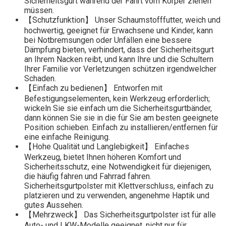
Sicherheitsgurt während der Fahrt vom Körper ziehen
müssen.
【Schutzfunktion】 Unser Schaumstofffutter, weich und
hochwertig, geeignet für Erwachsene und Kinder, kann
bei Notbremsungen oder Unfällen eine bessere
Dämpfung bieten, verhindert, dass der Sicherheitsgurt
an Ihrem Nacken reibt, und kann Ihre und die Schultern
Ihrer Familie vor Verletzungen schützen irgendwelcher
Schaden.
【Einfach zu bedienen】 Entworfen mit
Befestigungselementen, kein Werkzeug erforderlich;
wickeln Sie sie einfach um die Sicherheitsgurtbänder,
dann können Sie sie in die für Sie am besten geeignete
Position schieben. Einfach zu installieren/entfernen für
eine einfache Reinigung.
【Hohe Qualität und Langlebigkeit】 Einfaches
Werkzeug, bietet Ihnen höheren Komfort und
Sicherheitsschutz, eine Notwendigkeit für diejenigen,
die häufig fahren und Fahrrad fahren.
Sicherheitsgurtpolster mit Klettverschluss, einfach zu
platzieren und zu verwenden, angenehme Haptik und
gutes Aussehen.
【Mehrzweck】 Das Sicherheitsgurtpolster ist für alle
Auto- und LKW-Modelle geeignet, nicht nur für