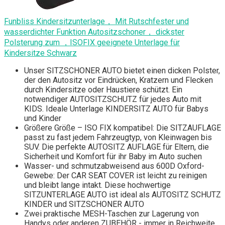
Funbliss Kindersitzunterlage， Mit Rutschfester und
wasserdichter Funktion Autositzschoner， dickster
Polsterung zum ，ISOFIX geeignete Unterlage für
Kindersitze Schwarz
Unser SITZSCHONER AUTO bietet einen dicken Polster,
der den Autositz vor Eindrücken, Kratzern und Flecken
durch Kindersitze oder Haustiere schützt. Ein
notwendiger AUTOSITZSCHUTZ für jedes Auto mit
KIDS. Ideale Unterlage KINDERSITZ AUTO für Babys
und Kinder
Größere Größe – ISO FIX kompatibel: Die SITZAUFLAGE
passt zu fast jedem Fahrzeugtyp, von Kleinwagen bis
SUV. Die perfekte AUTOSITZ AUFLAGE für Eltern, die
Sicherheit und Komfort für ihr Baby im Auto suchen
Wasser- und schmutzabweisend aus 600D Oxford-
Gewebe: Der CAR SEAT COVER ist leicht zu reinigen
und bleibt lange intakt. Diese hochwertige
SITZUNTERLAGE AUTO ist ideal als AUTOSITZ SCHUTZ
KINDER und SITZSCHONER AUTO
Zwei praktische MESH-Taschen zur Lagerung von
Handys oder anderen ZUBEHÖR - immer in Reichweite