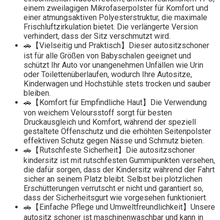
einem zweilagigen Mikrofaserpolster für Komfort und
einer atmungsaktiven Polyesterstruktur, die maximale
Frischluftzirkulation bietet. Die verlängerte Version
verhindert, dass der Sitz verschmutzt wird.
🚗【Vielseitig und Praktisch】Dieser autositzschoner
ist für alle Größen von Babyschalen geeignet und
schützt Ihr Auto vor unangenehmen Unfällen wie Urin
oder Toilettenüberlaufen, wodurch Ihre Autositze,
Kinderwagen und Hochstühle stets trocken und sauber
bleiben.
🚗【Komfort für Empfindliche Haut】Die Verwendung
von weichem Veloursstoff sorgt für besten
Druckausgleich und Komfort, während der speziell
gestaltete Öffenschutz und die erhöhten Seitenpolster
effektiven Schutz gegen Nässe und Schmutz bieten.
🚗【Rutschfeste Sicherheit】Die autositzschoner
kindersitz ist mit rutschfesten Gummipunkten versehen,
die dafür sorgen, dass der Kindersitz während der Fahrt
sicher an seinem Platz bleibt. Selbst bei plötzlichen
Erschütterungen verrutscht er nicht und garantiert so,
dass der Sicherheitsgurt wie vorgesehen funktioniert.
🚗【Einfache Pflege und Umweltfreundlichkeit】Unsere
autositz schoner ist maschinenwaschbar und kann in