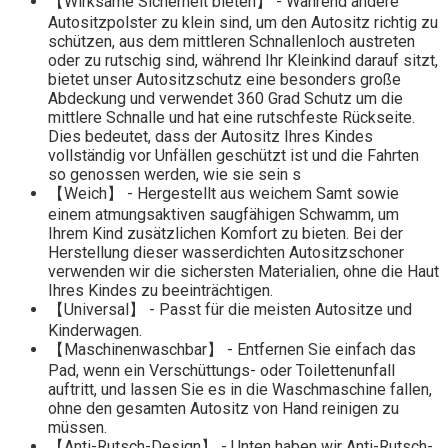
【Wirksame Sicherheit bieten】 - Während andere
Autositzpolster zu klein sind, um den Autositz richtig zu
schützen, aus dem mittleren Schnallenloch austreten
oder zu rutschig sind, während Ihr Kleinkind darauf sitzt,
bietet unser Autositzschutz eine besonders große
Abdeckung und verwendet 360 Grad Schutz um die
mittlere Schnalle und hat eine rutschfeste Rückseite.
Dies bedeutet, dass der Autositz Ihres Kindes
vollständig vor Unfällen geschützt ist und die Fahrten
so genossen werden, wie sie sein s
【Weich】 - Hergestellt aus weichem Samt sowie
einem atmungsaktiven saugfähigen Schwamm, um
Ihrem Kind zusätzlichen Komfort zu bieten. Bei der
Herstellung dieser wasserdichten Autositzschoner
verwenden wir die sichersten Materialien, ohne die Haut
Ihres Kindes zu beeinträchtigen.
【Universal】 - Passt für die meisten Autositze und
Kinderwagen.
【Maschinenwaschbar】 - Entfernen Sie einfach das
Pad, wenn ein Verschüttungs- oder Toilettenunfall
auftritt, und lassen Sie es in die Waschmaschine fallen,
ohne den gesamten Autositz von Hand reinigen zu
müssen.
【Anti-Rutsch-Design】 - Unten haben wir Anti-Rutsch-