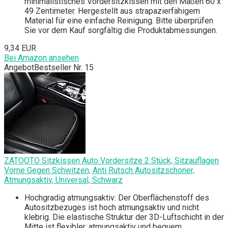
minimalistisches Vordersitzkissen mit den Maßen 60 x
49 Zentimeter. Hergestellt aus strapazierfähigem
Material für eine einfache Reinigung. Bitte überprüfen
Sie vor dem Kauf sorgfältig die Produktabmessungen.
9,34 EUR
Bei Amazon ansehen
Angebot
Bestseller Nr. 15
ZATOOTO Sitzkissen Auto Vordersitze 2 Stück, Sitzauflagen
Vorne Gegen Schwitzen, Anti Rutsch Autositzschoner,
Atmungsaktiv, Universal, Schwarz
Hochgradig atmungsaktiv: Der Oberflächenstoff des
Autositzbezuges ist hoch atmungsaktiv und nicht
klebrig. Die elastische Struktur der 3D-Luftschicht in der
Mitte ist flexibler, atmungsaktiv und bequem