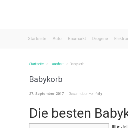
Zum Hauptinhalt springen
Startseite
Auto
Baumarkt
Drogerie
Elektro
Startseite
Haushalt
Babykorb
Babykorb
27. September 2017
Geschrieben von
fiify
Die besten Baby
llll➤ J