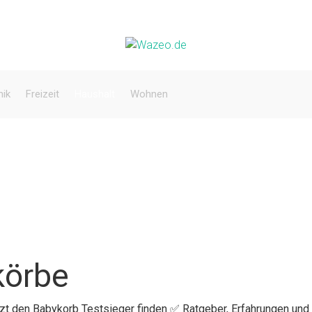
nik
Freizeit
Haushalt
Wohnen
körbe
etzt den Babykorb Testsieger finden ✅ Ratgeber, Erfahrungen und