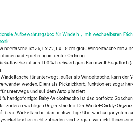
ionale Aufbewahrungsbox für Windeln， mit wechselbaren Fäche
henk
ndeltasche ist 36,1 x 22,1 x 18 cm groß; Windeltasche mit 3 
Lotionen und Spielzeug in bester Ordnung.
eltasche ist aus 100 % hochwertigem Baumwoll-Segeltuch (auß
.
 Windeltasche für unterwegs, außer als Windeltasche, kann der
rwendet werden. Dient als Picknickkorb, funktioniert sogar herv
für unterwegs und auf dem Auto platziert.
% handgefertigte Baby-Wickeltasche ist das perfekte Geschenk
er anderen wichtigen Gegenständen. Der Windel-Caddy-Organizer
f diese Wickeltasche, das hochwertige Überwachungssystem und
wickeltaschen nicht zufrieden sind, zögern wir nicht, Ihnen ein