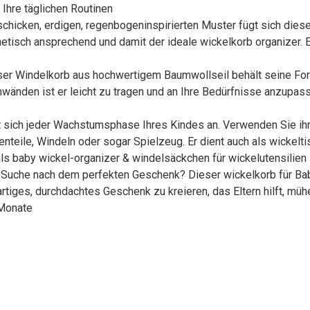
 Ihre täglichen Routinen
schicken, erdigen, regenbogeninspirierten Muster fügt sich die
ästhetisch ansprechend und damit der ideale wickelkorb organizer
ser Windelkorb aus hochwertigem Baumwollseil behält seine Form
wänden ist er leicht zu tragen und an Ihre Bedürfnisse anzupass
st sich jeder Wachstumsphase Ihres Kindes an. Verwenden Sie i
eile, Windeln oder sogar Spielzeug. Er dient auch als wickeltis
t als baby wickel-organizer & windelsäckchen für wickelutensilien
uche nach dem perfekten Geschenk? Dieser wickelkorb für Babys 
tiges, durchdachtes Geschenk zu kreieren, das Eltern hilft, mühe
 Monate