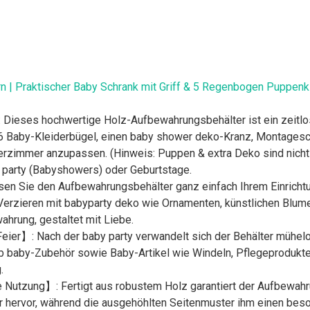
n | Praktischer Baby Schrank mit Griff & 5 Regenbogen Puppenk
Dieses hochwertige Holz-Aufbewahrungsbehälter ist ein zeitlos
 6 Baby-Kleiderbügel, einen baby shower deko-Kranz, Montagesc
erzimmer anzupassen. (Hinweis: Puppen & extra Deko sind nicht i
 party (Babyshowers) oder Geburtstage.
en Sie den Aufbewahrungsbehälter ganz einfach Ihrem Einrichtu
Verzieren mit babyparty deko wie Ornamenten, künstlichen Blum
hrung, gestaltet mit Liebe.
er】: Nach der baby party verwandelt sich der Behälter mühelos
b baby-Zubehör sowie Baby-Artikel wie Windeln, Pflegeprodukte
.
 Nutzung】: Fertigt aus robustem Holz garantiert der Aufbewahrun
tur hervor, während die ausgehöhlten Seitenmuster ihm einen bes