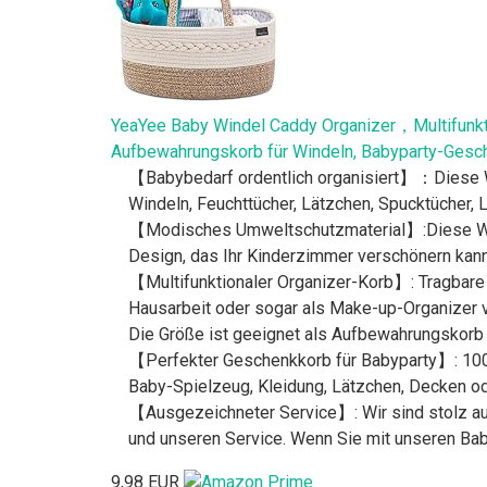
YeaYee Baby Windel Caddy Organizer，Multifunkt
Aufbewahrungskorb für Windeln, Babyparty-Gesc
【Babybedarf ordentlich organisiert】：Diese Wi
Windeln, Feuchttücher, Lätzchen, Spucktücher, 
【Modisches Umweltschutzmaterial】:Diese Wick
Design, das Ihr Kinderzimmer verschönern kann
【Multifunktionaler Organizer-Korb】: Tragbare
Hausarbeit oder sogar als Make-up-Organizer ve
Die Größe ist geeignet als Aufbewahrungskorb 
【Perfekter Geschenkkorb für Babyparty】: 100 
Baby-Spielzeug, Kleidung, Lätzchen, Decken od
【Ausgezeichneter Service】: Wir sind stolz au
und unseren Service. Wenn Sie mit unseren Baby
9,98 EUR