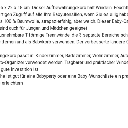
6 x 22 x 18 cm. Dieser Aufbewahrungskorb hält Windeln, Feucht
ortigen Zugriff auf alle Ihre Babyutensilien, wenn Sie es eilig hab
s 100 % Baumwolle, strapazierfähig, aber weich. Dieser Baby-Cad
 sind auch für Jungen und Mädchen geeignet
ausnehmbare T-förmige Trennwände, die 3 separate Bereiche sch
tfernen und als Babykorb verwenden. Der verbesserte längere Gr
ungskorb passt in: Kinderzimmer, Badezimmer, Wohnzimmer, Auto
o-Organizer verwendet werden. Tragbarer und praktischer Windel
gute Investition ist
e ist gut für eine Babyparty oder eine Baby-Wunschliste ein pra
erleichtern