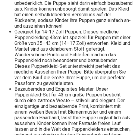
unbedenklich. Die Puppe sieht darin einfach bezaubernd
aus. Kinder können unbesorgt damit spielen. Das Kleid
hat einen selbstklebenden Verschluss auf der
Rückseite, sodass Kinder ihre Puppen ganz einfach an-
und ausziehen können!
Geeignet für 14-17 Zoll Puppen: Dieses niedliche
Puppenkleidung 43cm ist speziell für Puppen mit einer
Größe von 35–43 cm (14–17 Zoll) entworfen. Kleid und
Mantel sind aus dehnbarem Stoff gefertigt.
Wunderschöne Prints und Schleifen machen das
Puppenkleid noch besonderer und bezaubernder.
Dieses Puppenkleid-Set unterstreicht perfekt das
niedliche Aussehen Ihrer Puppe. Bitte überprüfen Sie
vor dem Kauf die Größe Ihrer Puppe, um die perfekte
Passform zu gewährleisten.
Bezauberndes und Exquisites Muster: Unser
Puppenkleid-Set für 43 cm große Puppen besticht
durch eine zartrosa Weste – stilvoll und elegant. Der
einzigartige und bezaubernde Print, kombiniert mit
einem weißen Beutel mit Blumenmuster und einem
passenden Haarband, lässt Ihre Puppe unglaublich süß
aussehen. Kinder können ihrer Fantasie freien Lauf
lassen und in die Welt des Puppenkleidens eintauchen,
während sie gleichzeitig ihre Feinmotorik und ihren