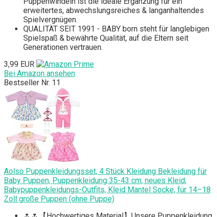
Puppenwindeln ist die ideale Ergänzung für ein
erweitertes, abwechslungsreiches & langanhaltendes
Spielvergnügen.
QUALITÄT SEIT 1991 - BABY born steht für langlebigen
Spielspaß & bewährte Qualität, auf die Eltern seit
Generationen vertrauen.
3,99 EUR
Bei Amazon ansehen
Bestseller Nr. 11
Aolso Puppenkleidungsset, 4 Stück Kleidung Bekleidung für
Baby Puppen, Puppenkleidung 35-43 cm, neues Kleid,
Babypuppenkleidungs-Outfits, Kleid Mantel Socke, für 14–18
Zoll große Puppen (ohne Puppe)
🌷🌷【Hochwertiges Material】Unsere Puppenkleidung