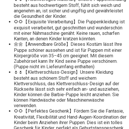
besteht aus hochwertigem Stoff, fühlt sich weich und
angenehm an, ist sicher und ungiftig und gewährleistet
die Gesundheit der Kinder.
🌻🌻【Exquisite Verarbeitung】Die Puppenkleidung ist
exquisit verarbeitet, gut geschnitten und wunderschön
mit einer Nähmaschine genäht. Keine rauen, scharfen
Kanten, an denen Kinder kratzen könnten.
🌼🌼【Anwendbare Größe】Dieses Kostüm lässt Ihre
Puppe schöner aussehen und ist für Puppen mit einer
Körpergröße von 35–45 cm geeignet. Mit diesem
Zubehörset kann Ihr Kind seine Puppe verschönern.
(Puppe nicht im Lieferumfang enthalten)
🌷🌷【Klettverschluss-Design】Unsere Kleidung
besteht aus schönem Stoff und weichem
Klettverschluss, das Klettverschluss-Design auf der
Rückseite lässt sich sehr einfach an- und ausziehen,
Kinder können die Barbie-Puppe leicht anziehen. Sie
können Handwäsche oder Maschinenwäsche
verwenden.
🌻🌻【Perfektes Geschenk】Fördern Sie die Fantasie,
Kreativität, Flexibilität und Hand-Augen-Koordination der
Kinder beim Anziehen ihrer Puppen. Dies ist ein tolles
Geschenk für Kinder, perfekt als Geburtstagsgeschenk,