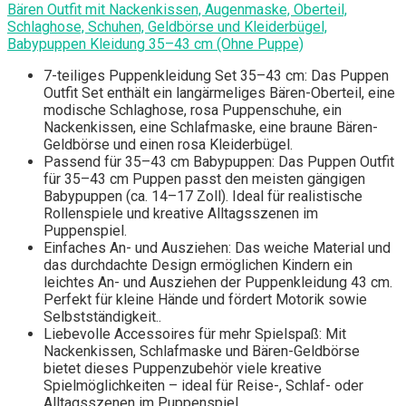
Bären Outfit mit Nackenkissen, Augenmaske, Oberteil,
Schlaghose, Schuhen, Geldbörse und Kleiderbügel,
Babypuppen Kleidung 35–43 cm (Ohne Puppe)
7-teiliges Puppenkleidung Set 35–43 cm: Das Puppen
Outfit Set enthält ein langärmeliges Bären-Oberteil, eine
modische Schlaghose, rosa Puppenschuhe, ein
Nackenkissen, eine Schlafmaske, eine braune Bären-
Geldbörse und einen rosa Kleiderbügel.
Passend für 35–43 cm Babypuppen: Das Puppen Outfit
für 35–43 cm Puppen passt den meisten gängigen
Babypuppen (ca. 14–17 Zoll). Ideal für realistische
Rollenspiele und kreative Alltagsszenen im
Puppenspiel.
Einfaches An- und Ausziehen: Das weiche Material und
das durchdachte Design ermöglichen Kindern ein
leichtes An- und Ausziehen der Puppenkleidung 43 cm.
Perfekt für kleine Hände und fördert Motorik sowie
Selbstständigkeit..
Liebevolle Accessoires für mehr Spielspaß: Mit
Nackenkissen, Schlafmaske und Bären-Geldbörse
bietet dieses Puppenzubehör viele kreative
Spielmöglichkeiten – ideal für Reise-, Schlaf- oder
Alltagsszenen im Puppenspiel.