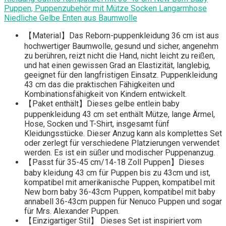
Puppen, Puppenzubehör mit Mütze Socken Langarmhose
Niedliche Gelbe Enten aus Baumwolle
【Material】Das Reborn-puppenkleidung 36 cm ist aus
hochwertiger Baumwolle, gesund und sicher, angenehm
zu berühren, reizt nicht die Hand, nicht leicht zu reißen,
und hat einen gewissen Grad an Elastizität, langlebig,
geeignet für den langfristigen Einsatz. Puppenkleidung
43 cm das die praktischen Fähigkeiten und
Kombinationsfähigkeit von Kindern entwickelt.
【Paket enthält】Dieses gelbe entlein baby
puppenkleidung 43 cm set enthält Mütze, lange Ärmel,
Hose, Socken und T-Shirt, insgesamt fünf
Kleidungsstücke. Dieser Anzug kann als komplettes Set
oder zerlegt für verschiedene Platzierungen verwendet
werden. Es ist ein süßer und modischer Puppenanzug.
【Passt für 35-45 cm/14-18 Zoll Puppen】Dieses
baby kleidung 43 cm für Puppen bis zu 43cm und ist,
kompatibel mit amerikanische Puppen, kompatibel mit
New born baby 36-43cm Puppen, kompatibel mit baby
annabell 36-43cm puppen für Nenuco Puppen und sogar
für Mrs. Alexander Puppen.
【Einzigartiger Stil】 Dieses Set ist inspiriert vom