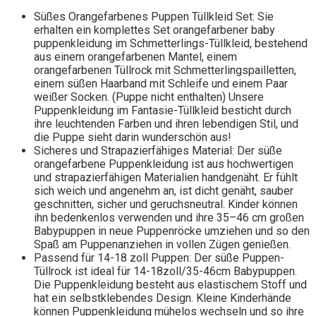
Süßes Orangefarbenes Puppen Tüllkleid Set: Sie
erhalten ein komplettes Set orangefarbener baby
puppenkleidung im Schmetterlings-Tüllkleid, bestehend
aus einem orangefarbenen Mantel, einem
orangefarbenen Tüllrock mit Schmetterlingspailletten,
einem süßen Haarband mit Schleife und einem Paar
weißer Socken. (Puppe nicht enthalten) Unsere
Puppenkleidung im Fantasie-Tüllkleid besticht durch
ihre leuchtenden Farben und ihren lebendigen Stil, und
die Puppe sieht darin wunderschön aus!
Sicheres und Strapazierfähiges Material: Der süße
orangefarbene Puppenkleidung ist aus hochwertigen
und strapazierfähigen Materialien handgenäht. Er fühlt
sich weich und angenehm an, ist dicht genäht, sauber
geschnitten, sicher und geruchsneutral. Kinder können
ihn bedenkenlos verwenden und ihre 35–46 cm großen
Babypuppen in neue Puppenröcke umziehen und so den
Spaß am Puppenanziehen in vollen Zügen genießen.
Passend für 14-18 zoll Puppen: Der süße Puppen-
Tüllrock ist ideal für 14-18zoll/35-46cm Babypuppen.
Die Puppenkleidung besteht aus elastischem Stoff und
hat ein selbstklebendes Design. Kleine Kinderhände
können Puppenkleidung mühelos wechseln und so ihre