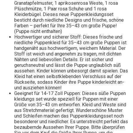
Granatapfelmuster, 1 aprikosenrosa Weste, 1 rosa
Plüschmütze, 1 Paar rosa Schuhe und 1 rosa
Kleiderbügel. Dieses neue Puppenkleidungsset
besticht durch niedliche Designs und frische, schöne
Farben – perfekt für Ihre 35–43 cm große Puppe!
(Puppe nicht enthalten)
Hochwertiger und sicherer Stoff: Dieses frische und
niedliche Puppenkleid für 35–43 cm große Puppen ist
handgenäht aus hochwertigem, weichem Material. Der
Stoff ist weich und angenehm zu tragen, mit dichten
Nähten und liebevollen Details. Er ist sicher und
geruchsneutral und lässt die Puppe unglaublich süß
aussehen. Kinder können unbesorgt damit spielen. Das
Kleid hat einen selbstklebenden Verschluss auf der
Rückseite, sodass Kinder ihre Puppe kinderleicht an-
und ausziehen können!
Geeignet für 14-17 Zoll Puppen: Dieses süße Puppen
kleidungs set wurde speziell für Puppen mit einer
Größe von 35–43 cm entworfen. Kleid und Weste sind
aus Stretchmaterial gefertigt. Wunderschöne Muster
und Schleifen machen das Puppenkleidungsset noch
besonderer und niedlicher. Es unterstreicht perfekt das
bezaubernde Aussehen Ihrer Puppe. Bitte überprüfen
Sie vor dem Kauf die Größe Ihrer Puppe, um die