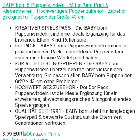
BABY born 5 Puppenwindeln - Mit süßem Print &
Klebestreifen - Hochwertiges Puppenzubehör - Zubehör
geeignet für Puppen der Größe 43 cm
KREATIVER SPIELSPASS - Die BABY born
Puppenwindeln sind eine ideale Ergänzung für das
bisherige Eltern-Kind-Rollenspiel.
5er PACK - BABY borns Puppenwindeln kommen im
praktischen 5er-Pack - damit kleine Puppeneltern
immer eine frische Windel parat haben.
FÜR ALLE LIEBLINGSPUPPEN - Die BABY born
Puppenwindeln überzeugen mit ihrer vielseitigen
Verwendung. Sie passen allen BABY born Puppen der
Größe 43 cm ohne Probleme!
HOCHWERTIGES ZUBEHÖR - Der 5er Pack
Puppenwindeln ist die ideale Ergänzung für ein
erweitertes, abwechslungsreiches & langanhaltendes
Spielvergnügen.
QUALITÄT SEIT 1991 - BABY born steht für langlebigen
Spielspaß & bewährte Qualität, auf die Eltern seit
Generationen vertrauen.
3,99 EUR
Bei Amazon ansehen