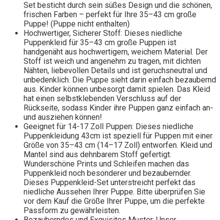
Set besticht durch sein süßes Design und die schönen,
frischen Farben – perfekt für Ihre 35–43 cm große
Puppe! (Puppe nicht enthalten)
Hochwertiger, Sicherer Stoff: Dieses niedliche
Puppenkleid für 35–43 cm große Puppen ist
handgenäht aus hochwertigem, weichem Material. Der
Stoff ist weich und angenehm zu tragen, mit dichten
Nähten, liebevollen Details und ist geruchsneutral und
unbedenklich. Die Puppe sieht darin einfach bezaubernd
aus. Kinder können unbesorgt damit spielen. Das Kleid
hat einen selbstklebenden Verschluss auf der
Rückseite, sodass Kinder ihre Puppen ganz einfach an-
und ausziehen können!
Geeignet für 14-17 Zoll Puppen: Dieses niedliche
Puppenkleidung 43cm ist speziell für Puppen mit einer
Größe von 35–43 cm (14–17 Zoll) entworfen. Kleid und
Mantel sind aus dehnbarem Stoff gefertigt.
Wunderschöne Prints und Schleifen machen das
Puppenkleid noch besonderer und bezaubernder.
Dieses Puppenkleid-Set unterstreicht perfekt das
niedliche Aussehen Ihrer Puppe. Bitte überprüfen Sie
vor dem Kauf die Größe Ihrer Puppe, um die perfekte
Passform zu gewährleisten.
Bezauberndes und Exquisites Muster: Unser