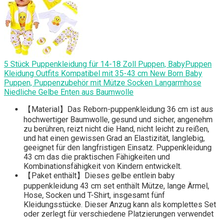
5 Stück Puppenkleidung für 14-18 Zoll Puppen, BabyPuppen
Kleidung Outfits Kompatibel mit 35-43 cm New Born Baby
Puppen, Puppenzubehör mit Mütze Socken Langarmhose
Niedliche Gelbe Enten aus Baumwolle
【Material】Das Reborn-puppenkleidung 36 cm ist aus
hochwertiger Baumwolle, gesund und sicher, angenehm
zu berühren, reizt nicht die Hand, nicht leicht zu reißen,
und hat einen gewissen Grad an Elastizität, langlebig,
geeignet für den langfristigen Einsatz. Puppenkleidung
43 cm das die praktischen Fähigkeiten und
Kombinationsfähigkeit von Kindern entwickelt.
【Paket enthält】Dieses gelbe entlein baby
puppenkleidung 43 cm set enthält Mütze, lange Ärmel,
Hose, Socken und T-Shirt, insgesamt fünf
Kleidungsstücke. Dieser Anzug kann als komplettes Set
oder zerlegt für verschiedene Platzierungen verwendet