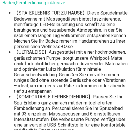
Baden,Fernbedienung inklusive
【SPA-ERLEBNIS FÜR ZU HAUSE】Diese Sprudelmatte
Badewanne mit Massagedüsen bietet faszinierende,
mehrfarbige LED-Beleuchtung und schafft so eine
beruhigende und bezaubernde Atmosphäre, in der Sie
nach einem langen Tag vollkommen entspannen können.
Machen Sie Ihr Badezimmer im Handumdrehen zu Ihrer
persönlichen Wellness-Oase.
【ULTRALEISE】Ausgestattet mit einer hochmodernen,
geräuscharmen Pumpe, sorgt unsere Whirlpool-Matte
dank fortschrittlicher geräuschreduzierender Materialien
und optimierter Luftzirkulation für minimale
Geräuschentwicklung. Genießen Sie ein vollkommen
ruhiges Bad ohne störende Geräusche oder Vibrationen
– ideal, um morgens zur Ruhe zu kommen oder abends
tief zu entspannen.
【KOMFORTABLE FERNBEDIENUNG】Passen Sie Ihr
Spa-Erlebnis ganz einfach mit der mitgelieferten
Fernbedienung an. Personalisieren Sie Ihr Sprudelbad
mit 93 einzelnen Massagedüsen und 6 einstellbaren
Intensitätsstufen. Die verbesserte Pumpe verfügt über
eine universelle USB-Schnittstelle für eine komfortable