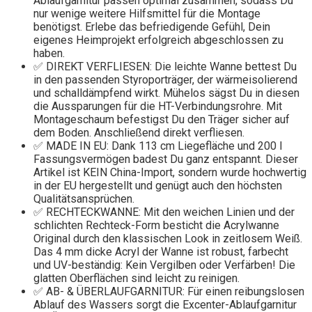
Ablaufgarnitur passen optimal zusammen, sodass Du
nur wenige weitere Hilfsmittel für die Montage
benötigst. Erlebe das befriedigende Gefühl, Dein
eigenes Heimprojekt erfolgreich abgeschlossen zu
haben.
✅ DIREKT VERFLIESEN: Die leichte Wanne bettest Du
in den passenden Styroporträger, der wärmeisolierend
und schalldämpfend wirkt. Mühelos sägst Du in diesen
die Aussparungen für die HT-Verbindungsrohre. Mit
Montageschaum befestigst Du den Träger sicher auf
dem Boden. Anschließend direkt verfliesen.
✅ MADE IN EU: Dank 113 cm Liegefläche und 200 l
Fassungsvermögen badest Du ganz entspannt. Dieser
Artikel ist KEIN China-Import, sondern wurde hochwertig
in der EU hergestellt und genügt auch den höchsten
Qualitätsansprüchen.
✅ RECHTECKWANNE: Mit den weichen Linien und der
schlichten Rechteck-Form besticht die Acrylwanne
Original durch den klassischen Look in zeitlosem Weiß.
Das 4 mm dicke Acryl der Wanne ist robust, farbecht
und UV-beständig: Kein Vergilben oder Verfärben! Die
glatten Oberflächen sind leicht zu reinigen.
✅ AB- & ÜBERLAUFGARNITUR: Für einen reibungslosen
Ablauf des Wassers sorgt die Excenter-Ablaufgarnitur