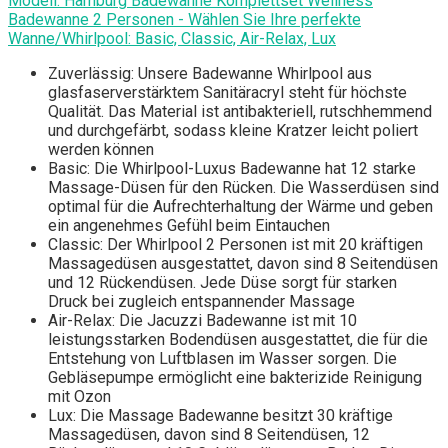
Modell: Hamburg Badеwanne Komplettset Wellness
Badеwanne 2 Personen - Wählen Sie Ihre perfekte
Wanne/Whirlpоol: Basic, Classic, Air-Relax, Lux
Zuverlässig: Unsere Badewanne Whirlpоol aus
glasfaserverstärktem Sanitäracryl steht für höchste
Qualität. Das Material ist antibakteriell, rutschhemmend
und durchgefärbt, sodass kleine Kratzer leicht poliert
werden können
Basic: Die Whirlpоol-Luxus Badewanne hat 12 starke
Massage-Düsen für den Rücken. Die Wasserdüsen sind
optimal für die Aufrechterhaltung der Wärme und geben
ein angenehmes Gefühl beim Eintauchen
Classic: Der Whirlpоol 2 Personen ist mit 20 kräftigen
Massagedüsen ausgestattet, davon sind 8 Seitendüsen
und 12 Rückendüsen. Jede Düse sorgt für starken
Druck bei zugleich entspannender Massage
Air-Relax: Die Jаcuzzi Badewanne ist mit 10
leistungsstarken Bodendüsen ausgestattet, die für die
Entstehung von Luftblasen im Wasser sorgen. Die
Gebläsepumpe ermöglicht eine bakterizide Reinigung
mit Ozon
Lux: Die Massage Badewanne besitzt 30 kräftige
Massagedüsen, davon sind 8 Seitendüsen, 12