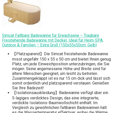
Simcat Faltbare Badewanne für Erwachsene – Tragbare
Freistehende Badewanne mit Deckel, Ideal für Heim-SPA,
Outdoor & Familien – Extra Groß (150x55x50cm, Gelb)
【Platzsparend】Die Simcat freistehende Badewanne
misst ungefähr 150 x 55 x 50 cm und bietet Ihnen genug
Platz, um jede Einweichposition unterzubringen, die Sie
mögen. Seine angemessene Höhe und Breite sind für
ältere Menschen geeignet, um leicht zu betreten.
Zusammengeklappt ist es nur 15 cm dick und lässt sich
somit ordentlich und platzsparend verstauen. Genießen
Sie Ihre Badezeit!
【Isolationsauskleidung】Badewanne verfügt über ein
5-lagiges verdicktes Design, das eine integrierte,
verdickte Isolations-Baumwollschicht enthält. Im
Vergleich zu gewöhnlichen faltbaren Badewannen hält
es die Wassertemperatur effektiver, wobei die Wärme