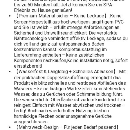
bis zu 60 Minuten hält. Jetzt können Sie ein SPA-
Erlebnis zu Hause genießen!
【Premium-Material sicher – Keine Leckage】 Keine
SorgenHergestellt aus hochwertigem, ungiftigem PVC
und Sie ist weich – erfüllt strenge Anforderungen an
Sicherheit und Umweltfreundlichkeit. Die verstärkte
Nahttechnologie verhindert effektiv Leckage, sodass du
dich voll und ganz auf entspannendes Baden
konzentrieren kannst. Komplettausstattung im
Lieferumfang enthalten – keine zusätzlichen
Komponenten nachkaufen,Keine installation nötig, sofort
einsatzbereit!
【Wasserfest & Langlebig + Schnelles Ablassen】 Mit
der praktischen Doppelablauföffnung ermöglicht das
Produkt ein blitzschnelles und restloses Abfließen des
Wassers – keine lästigen Wartezeiten, kein stehendes
Wasser, das zu Gerüchen oder Schimmelbildung führt.
Die wasserdichte Oberfläche ist zudem kinderleicht zu
reinigen: Einfach mit Wasser abwischen und trocknen –
fertig! Auch nach wiederholter Nutzung bleiben
hartnäckige Flecken oder unangenehme Gerüche
ausgeschlossen.
【Mehrzweck-Design – Für jeden Bedarf passend】