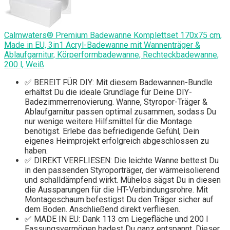
Calmwaters® Premium Badewanne Komplettset 170x75 cm,
Made in EU, 3in1 Acryl-Badewanne mit Wannenträger &
Ablaufgarnitur, Körperformbadewanne, Rechteckbadewanne,
200 l, Weiß
✅ BEREIT FÜR DIY: Mit diesem Badewannen-Bundle
erhältst Du die ideale Grundlage für Deine DIY-
Badezimmerrenovierung. Wanne, Styropor-Träger &
Ablaufgarnitur passen optimal zusammen, sodass Du
nur wenige weitere Hilfsmittel für die Montage
benötigst. Erlebe das befriedigende Gefühl, Dein
eigenes Heimprojekt erfolgreich abgeschlossen zu
haben.
✅ DIREKT VERFLIESEN: Die leichte Wanne bettest Du
in den passenden Styroporträger, der wärmeisolierend
und schalldämpfend wirkt. Mühelos sägst Du in diesen
die Aussparungen für die HT-Verbindungsrohre. Mit
Montageschaum befestigst Du den Träger sicher auf
dem Boden. Anschließend direkt verfliesen.
✅ MADE IN EU: Dank 113 cm Liegefläche und 200 l
Fassungsvermögen badest Du ganz entspannt. Dieser