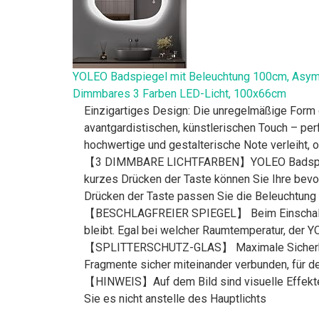
YOLEO Badspiegel mit Beleuchtung 100cm, Asym
Dimmbares 3 Farben LED-Licht, 100x66cm
Einzigartiges Design: Die unregelmäßige Form 
avantgardistischen, künstlerischen Touch – perf
hochwertige und gestalterische Note verleiht, 
【3 DIMMBARE LICHTFARBEN】YOLEO Badspiegel 
kurzes Drücken der Taste können Sie Ihre bevor
Drücken der Taste passen Sie die Beleuchtung 
【BESCHLAGFREIER SPIEGEL】 Beim Einschalten de
bleibt. Egal bei welcher Raumtemperatur, der YO
【SPLITTERSCHUTZ-GLAS】 Maximale Sicherheit du
Fragmente sicher miteinander verbunden, für de
【HINWEIS】Auf dem Bild sind visuelle Effekte z
Sie es nicht anstelle des Hauptlichts