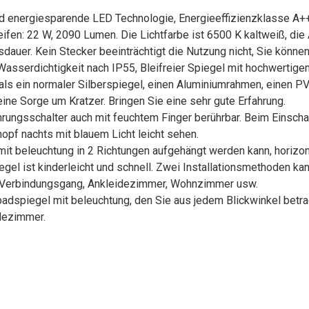
d energiesparende LED Technologie, Energieeffizienzklasse A++
eifen: 22 W, 2090 Lumen. Die Lichtfarbe ist 6500 K kaltweiß, die
auer. Kein Stecker beeinträchtigt die Nutzung nicht, Sie können
 Wasserdichtigkeit nach IP55, Bleifreier Spiegel mit hochwertig
ls ein normaler Silberspiegel, einen Aluminiumrahmen, einen PV
ine Sorge um Kratzer. Bringen Sie eine sehr gute Erfahrung.
ungsschalter auch mit feuchtem Finger berührbar. Beim Einscha
nopf nachts mit blauem Licht leicht sehen.
mit beleuchtung in 2 Richtungen aufgehängt werden kann, horizon
el ist kinderleicht und schnell. Zwei Installationsmethoden kan
 Verbindungsgang, Ankleidezimmer, Wohnzimmer usw.
 badspiegel mit beleuchtung, den Sie aus jedem Blickwinkel bet
adezimmer.