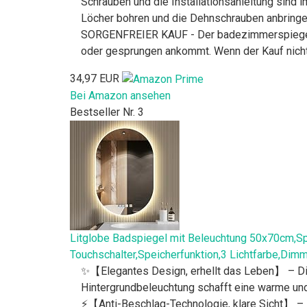
Schrauben und die Installationsanleitung sind 
Löcher bohren und die Dehnschrauben anbringen
SORGENFREIER KAUF - Der badezimmerspiegel is
oder gesprungen ankommt. Wenn der Kauf nicht I
34,97 EUR
Bei Amazon ansehen
Bestseller Nr. 3
Litglobe Badspiegel mit Beleuchtung 50x70cm,S
Touchschalter,Speicherfunktion,3 Lichtfarbe,Dim
✨【Elegantes Design, erhellt das Leben】 – Die
Hintergrundbeleuchtung schafft eine warme un
⚡【Anti-Beschlag-Technologie, klare Sicht】 – Ba