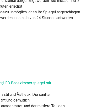
 horizontal aufgehängt werden. Sie müssen nur 2
uten erledigt
ahezu unmöglich, dass Ihr Spiegel angeschlagen
r werden innerhalb von 24 Stunden antworten
Uhr,LED Badezimmerspiegel mit
stil und Ästhetik. Die sanfte
nt und gemütlich.
usgestattet, und der mittlere Teil des