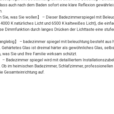
ss auch nach dem Baden sofort eine klare Reflexion gewährleist
n.
 Sie, was Sie wollen】 – Dieser Badezimmerspiegel mit Beleuch
000 K natürliches Licht und 6500 K kaltweißes Licht), die einf
se Dimmfunktion durch langes Drücken der Lichttaste eine stufen
langlebig】 – badezimmer spiegel mit beleuchtung besteht aus 
g. Gehärtetes Glas ist dreimal härter als gewöhnliches Glas, selb
 was Sie und Ihre Familie wirksam schützt.
n】 – Badezimmer spiegel wird mit detailliertem Installationszub
t. Ob im heimischen Badezimmer, Schlafzimmer, professionellen S
ie Gesamteinrichtung auf.