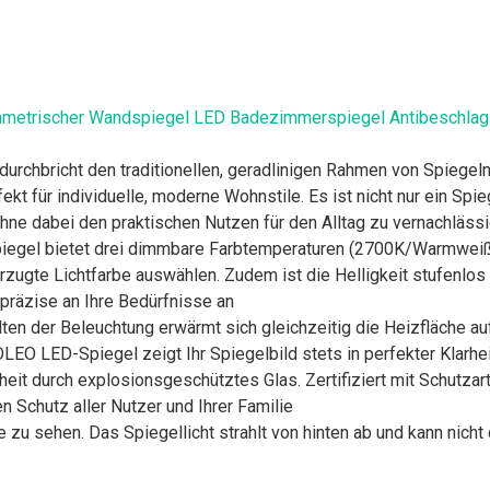
metrischer Wandspiegel LED Badezimmerspiegel Antibeschlag 
durchbricht den traditionellen, geradlinigen Rahmen von Spiege
ekt für individuelle, moderne Wohnstile. Es ist nicht nur ein S
ohne dabei den praktischen Nutzen für den Alltag zu vernachläss
bietet drei dimmbare Farbtemperaturen (2700K/Warmweiß, 5
zugte Lichtfarbe auswählen. Zudem ist die Helligkeit stufenlos 
präzise an Ihre Bedürfnisse an
r Beleuchtung erwärmt sich gleichzeitig die Heizfläche auf d
LEO LED-Spiegel zeigt Ihr Spiegelbild stets in perfekter Klarhei
rch explosionsgeschütztes Glas. Zertifiziert mit Schutzart IP
n Schutz aller Nutzer und Ihrer Familie
u sehen. Das Spiegellicht strahlt von hinten ab und kann nich