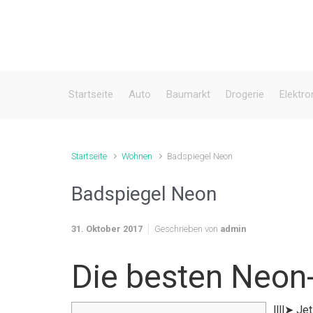
Zum Hauptinhalt springen
Startseite
Auto
Baumarkt
Drogerie
Elektro
Startseite
Wohnen
Badspiegel Neon
Badspiegel Neon
31. Oktober 2017
Geschrieben von
admin
Die besten Neon
llll➤ J