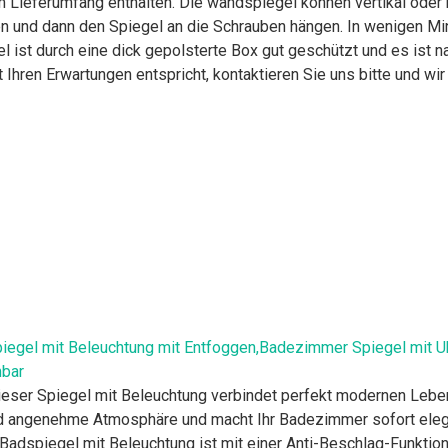
im Lieferumfang enthalten. Die wandspiegel können vertikal oder
 und dann den Spiegel an die Schrauben hängen. In wenigen Min
t durch eine dick gepolsterte Box gut geschützt und es ist n
hren Erwartungen entspricht, kontaktieren Sie uns bitte und wi
piegel mit Beleuchtung mit Entfoggen,Badezimmer Spiegel mit 
mbar
ser Spiegel mit Beleuchtung verbindet perfekt modernen Lebens
d angenehme Atmosphäre und macht Ihr Badezimmer sofort elega
dspiegel mit Beleuchtung ist mit einer Anti-Beschlag-Funktion a