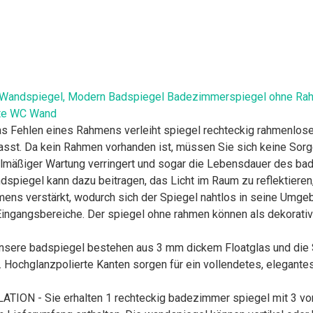
Wandspiegel, Modern Badspiegel Badezimmerspiegel ohne Rahm
ste WC Wand
en eines Rahmens verleiht spiegel rechteckig rahmenlose ei
st. Da kein Rahmen vorhanden ist, müssen Sie sich keine Sorge
lmäßiger Wartung verringert und sogar die Lebensdauer des bad
gel kann dazu beitragen, das Licht im Raum zu reflektieren, 
ens verstärkt, wodurch sich der Spiegel nahtlos in seine Umgeb
gangsbereiche. Der spiegel ohne rahmen können als dekorative
 badspiegel bestehen aus 3 mm dickem Floatglas und die Spie
t. Hochglanzpolierte Kanten sorgen für ein vollendetes, elegant
 - Sie erhalten 1 rechteckig badezimmer spiegel mit 3 vorins