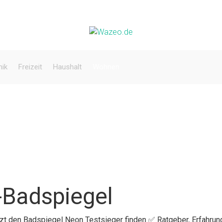
nik
Freizeit
Haushalt
Wohnen
-Badspiegel
etzt den Badspiegel Neon Testsieger finden ✅ Ratgeber, Erfahrun