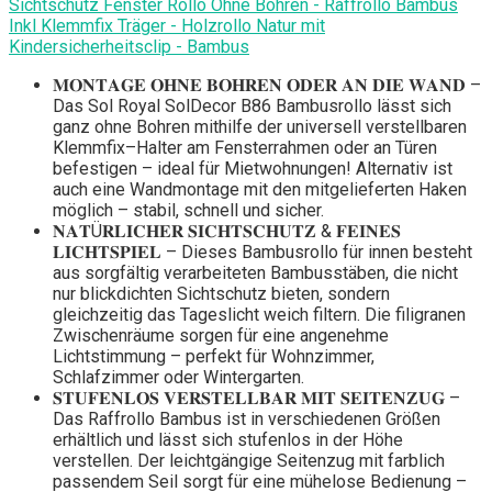
Sichtschutz Fenster Rollo Ohne Bohren - Raffrollo Bambus
Inkl Klemmfix Träger - Holzrollo Natur mit
Kindersicherheitsclip - Bambus
𝐌𝐎𝐍𝐓𝐀𝐆𝐄 𝐎𝐇𝐍𝐄 𝐁𝐎𝐇𝐑𝐄𝐍 𝐎𝐃𝐄𝐑 𝐀𝐍 𝐃𝐈𝐄 𝐖𝐀𝐍𝐃 –
Das Sol Royal SolDecor B86 Bambusrollo lässt sich
ganz ohne Bohren mithilfe der universell verstellbaren
Klemmfix–Halter am Fensterrahmen oder an Türen
befestigen – ideal für Mietwohnungen! Alternativ ist
auch eine Wandmontage mit den mitgelieferten Haken
möglich – stabil, schnell und sicher.
𝐍𝐀𝐓Ü𝐑𝐋𝐈𝐂𝐇𝐄𝐑 𝐒𝐈𝐂𝐇𝐓𝐒𝐂𝐇𝐔𝐓𝐙 & 𝐅𝐄𝐈𝐍𝐄𝐒
𝐋𝐈𝐂𝐇𝐓𝐒𝐏𝐈𝐄𝐋 – Dieses Bambusrollo für innen besteht
aus sorgfältig verarbeiteten Bambusstäben, die nicht
nur blickdichten Sichtschutz bieten, sondern
gleichzeitig das Tageslicht weich filtern. Die filigranen
Zwischenräume sorgen für eine angenehme
Lichtstimmung – perfekt für Wohnzimmer,
Schlafzimmer oder Wintergarten.
𝐒𝐓𝐔𝐅𝐄𝐍𝐋𝐎𝐒 𝐕𝐄𝐑𝐒𝐓𝐄𝐋𝐋𝐁𝐀𝐑 𝐌𝐈𝐓 𝐒𝐄𝐈𝐓𝐄𝐍𝐙𝐔𝐆 –
Das Raffrollo Bambus ist in verschiedenen Größen
erhältlich und lässt sich stufenlos in der Höhe
verstellen. Der leichtgängige Seitenzug mit farblich
passendem Seil sorgt für eine mühelose Bedienung –