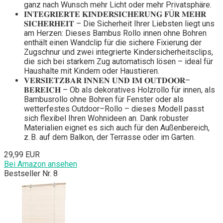
ganz nach Wunsch mehr Licht oder mehr Privatsphäre.
𝐈𝐍𝐓𝐄𝐆𝐑𝐈𝐄𝐑𝐓𝐄 𝐊𝐈𝐍𝐃𝐄𝐑𝐒𝐈𝐂𝐇𝐄𝐑𝐔𝐍𝐆 𝐅Ü𝐑 𝐌𝐄𝐇𝐑
𝐒𝐈𝐂𝐇𝐄𝐑𝐇𝐄𝐈𝐓 – Die Sicherheit Ihrer Liebsten liegt uns
am Herzen: Dieses Bambus Rollo innen ohne Bohren
enthält einen Wandclip für die sichere Fixierung der
Zugschnur und zwei integrierte Kindersicherheitsclips,
die sich bei starkem Zug automatisch lösen – ideal für
Haushalte mit Kindern oder Haustieren.
𝐕𝐄𝐑𝐒𝐈𝐄𝐓𝐙𝐁𝐀𝐑 𝐈𝐍𝐍𝐄𝐍 𝐔𝐍𝐃 𝐈𝐌 𝐎𝐔𝐓𝐃𝐎𝐎𝐑–
𝐁𝐄𝐑𝐄𝐈𝐂𝐇 – Ob als dekoratives Holzrollo für innen, als
Bambusrollo ohne Bohren für Fenster oder als
wetterfestes Outdoor–Rollo – dieses Modell passt
sich flexibel Ihren Wohnideen an. Dank robuster
Materialien eignet es sich auch für den Außenbereich,
z. B. auf dem Balkon, der Terrasse oder im Garten.
29,99 EUR
Bei Amazon ansehen
Bestseller Nr. 8