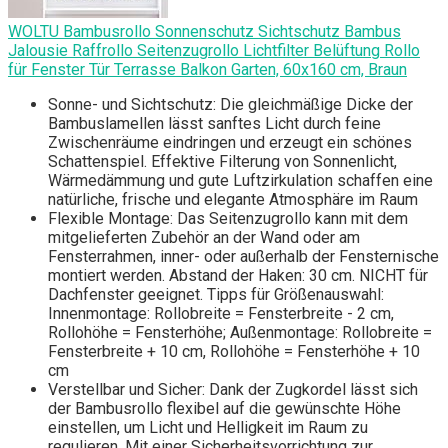
WOLTU Bambusrollo Sonnenschutz Sichtschutz Bambus
Jalousie Raffrollo Seitenzugrollo Lichtfilter Belüftung Rollo
für Fenster Tür Terrasse Balkon Garten, 60x160 cm, Braun
Sonne- und Sichtschutz: Die gleichmäßige Dicke der
Bambuslamellen lässt sanftes Licht durch feine
Zwischenräume eindringen und erzeugt ein schönes
Schattenspiel. Effektive Filterung von Sonnenlicht,
Wärmedämmung und gute Luftzirkulation schaffen eine
natürliche, frische und elegante Atmosphäre im Raum
Flexible Montage: Das Seitenzugrollo kann mit dem
mitgelieferten Zubehör an der Wand oder am
Fensterrahmen, inner- oder außerhalb der Fensternische
montiert werden. Abstand der Haken: 30 cm. NICHT für
Dachfenster geeignet. Tipps für Größenauswahl:
Innenmontage: Rollobreite = Fensterbreite - 2 cm,
Rollohöhe = Fensterhöhe; Außenmontage: Rollobreite =
Fensterbreite + 10 cm, Rollohöhe = Fensterhöhe + 10
cm
Verstellbar und Sicher: Dank der Zugkordel lässt sich
der Bambusrollo flexibel auf die gewünschte Höhe
einstellen, um Licht und Helligkeit im Raum zu
regulieren. Mit einer Sicherheitsvorrichtung zur