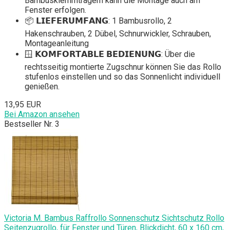
Bambusklemmträgern kann die Montage auch am
Fenster erfolgen.
📦 𝗟𝗜𝗘𝗙𝗘𝗥𝗨𝗠𝗙𝗔𝗡𝗚: 1 Bambusrollo, 2
Hakenschrauben, 2 Dübel, Schnurwickler, Schrauben,
Montageanleitung
🪟 𝗞𝗢𝗠𝗙𝗢𝗥𝗧𝗔𝗕𝗟𝗘 𝗕𝗘𝗗𝗜𝗘𝗡𝗨𝗡𝗚: Über die
rechtsseitig montierte Zugschnur können Sie das Rollo
stufenlos einstellen und so das Sonnenlicht individuell
genießen.
13,95 EUR
Bei Amazon ansehen
Bestseller Nr. 3
Victoria M. Bambus Raffrollo Sonnenschutz Sichtschutz Rollo
Seitenzugrollo, für Fenster und Türen, Blickdicht, 60 x 160 cm,