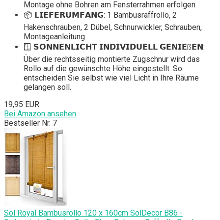
Montage ohne Bohren am Fensterrahmen erfolgen.
📦 𝗟𝗜𝗘𝗙𝗘𝗥𝗨𝗠𝗙𝗔𝗡𝗚: 1 Bambusraffrollo, 2
Hakenschrauben, 2 Dübel, Schnurwickler, Schrauben,
Montageanleitung
🪟 𝗦𝗢𝗡𝗡𝗘𝗡𝗟𝗜𝗖𝗛𝗧 𝗜𝗡𝗗𝗜𝗩𝗜𝗗𝗨𝗘𝗟𝗟 𝗚𝗘𝗡𝗜𝗘ß𝗘𝗡:
Über die rechtsseitig montierte Zugschnur wird das
Rollo auf die gewünschte Höhe eingestellt. So
entscheiden Sie selbst wie viel Licht in Ihre Räume
gelangen soll.
19,95 EUR
Bei Amazon ansehen
Bestseller Nr. 7
Sol Royal Bambusrollo 120 x 160cm SolDecor B86 -