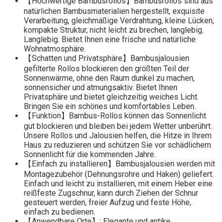
【Hochwertige Bambusrollos】Bambusrollos sind aus
natürlichen Bambusmaterialien hergestellt, exquisite
Verarbeitung, gleichmäßige Verdrahtung, kleine Lücken,
kompakte Struktur, nicht leicht zu brechen, langlebig.
Langlebig. Bietet Ihnen eine frische und natürliche
Wohnatmosphäre.
【Schatten und Privatsphäre】Bambusjalousien
gefilterte Rollos blockieren den größten Teil der
Sonnenwärme, ohne den Raum dunkel zu machen,
sonnensicher und atmungsaktiv. Bietet Ihnen
Privatsphäre und bietet gleichzeitig weiches Licht.
Bringen Sie ein schönes und komfortables Leben.
【Funktion】Bambus-Rollos können das Sonnenlicht
gut blockieren und bleiben bei jedem Wetter unberührt.
Unsere Rollos und Jalousien helfen, die Hitze in Ihrem
Haus zu reduzieren und schützen Sie vor schädlichem
Sonnenlicht für die kommenden Jahre.
【Einfach zu installieren】Bambusjalousien werden mit
Montagezubehör (Dehnungsrohre und Haken) geliefert.
Einfach und leicht zu installieren, mit einem Heber eine
reißfeste Zugschnur, kann durch Ziehen der Schnur
gesteuert werden, freier Aufzug und feste Höhe,
einfach zu bedienen.
【Anwendbare Orte】: Elegante und antike