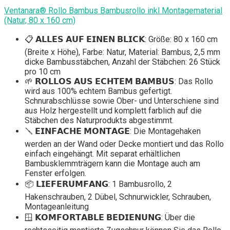
Ventanara® Rollo Bambus Bambusrollo inkl Montagematerial
(Natur, 80 x 160 cm)
📋 𝗔𝗟𝗟𝗘𝗦 𝗔𝗨𝗙 𝗘𝗜𝗡𝗘𝗡 𝗕𝗟𝗜𝗖𝗞: Größe: 80 x 160 cm
(Breite x Höhe), Farbe: Natur, Material: Bambus, 2,5 mm
dicke Bambusstäbchen, Anzahl der Stäbchen: 26 Stück
pro 10 cm
🌱 𝗥𝗢𝗟𝗟𝗢𝗦 𝗔𝗨𝗦 𝗘𝗖𝗛𝗧𝗘𝗠 𝗕𝗔𝗠𝗕𝗨𝗦: Das Rollo
wird aus 100% echtem Bambus gefertigt.
Schnurabschlüsse sowie Ober- und Unterschiene sind
aus Holz hergestellt und komplett farblich auf die
Stäbchen des Naturprodukts abgestimmt.
🪛 𝗘𝗜𝗡𝗙𝗔𝗖𝗛𝗘 𝗠𝗢𝗡𝗧𝗔𝗚𝗘: Die Montagehaken
werden an der Wand oder Decke montiert und das Rollo
einfach eingehängt. Mit separat erhältlichen
Bambusklemmträgern kann die Montage auch am
Fenster erfolgen.
📦 𝗟𝗜𝗘𝗙𝗘𝗥𝗨𝗠𝗙𝗔𝗡𝗚: 1 Bambusrollo, 2
Hakenschrauben, 2 Dübel, Schnurwickler, Schrauben,
Montageanleitung
🪟 𝗞𝗢𝗠𝗙𝗢𝗥𝗧𝗔𝗕𝗟𝗘 𝗕𝗘𝗗𝗜𝗘𝗡𝗨𝗡𝗚: Über die