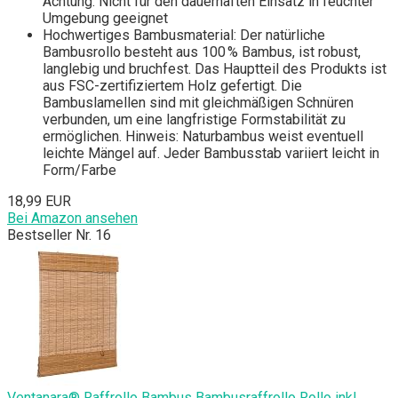
Achtung: Nicht für den dauerhaften Einsatz in feuchter
Umgebung geeignet
Hochwertiges Bambusmaterial: Der natürliche
Bambusrollo besteht aus 100 % Bambus, ist robust,
langlebig und bruchfest. Das Hauptteil des Produkts ist
aus FSC-zertifiziertem Holz gefertigt. Die
Bambuslamellen sind mit gleichmäßigen Schnüren
verbunden, um eine langfristige Formstabilität zu
ermöglichen. Hinweis: Naturbambus weist eventuell
leichte Mängel auf. Jeder Bambusstab variiert leicht in
Form/Farbe
18,99 EUR
Bei Amazon ansehen
Bestseller Nr. 16
Ventanara® Raffrollo Bambus Bambusraffrollo Rollo inkl