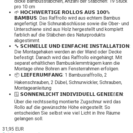
dicke Bambusstäbchen, Anzahl der Stäbchen: 19 Stück
pro 10 cm
🌱 𝗛𝗢𝗖𝗛𝗪𝗘𝗥𝗧𝗜𝗚𝗘 𝗥𝗢𝗟𝗟𝗢𝗦 𝗔𝗨𝗦 𝟭𝟬𝟬%
𝗕𝗔𝗠𝗕𝗨𝗦: Das Raffrollo wird aus echtem Bambus
angefertigt. Die Schnurabschlüsse sowie die Ober- und
Unterschiene sind aus Holz hergestellt und komplett
farblich auf die Stäbchen des Naturprodukts
abgestimmt.
🔧 𝗦𝗖𝗛𝗡𝗘𝗟𝗟𝗘 𝗨𝗡𝗗 𝗘𝗜𝗡𝗙𝗔𝗖𝗛𝗘 𝗜𝗡𝗦𝗧𝗔𝗟𝗟𝗔𝗧𝗜𝗢𝗡:
Die Montagehaken werden an der Wand oder Decke
befestigt. Danach wird das Raffrollo eingehängt. Mit
separat erhältlichen Bambusklemmträgern kann die
Montage ohne Bohren am Fensterrahmen erfolgen.
📦 𝗟𝗜𝗘𝗙𝗘𝗥𝗨𝗠𝗙𝗔𝗡𝗚: 1 Bambusraffrollo, 2
Hakenschrauben, 2 Dübel, Schnurwickler, Schrauben,
Montageanleitung
🪟 𝗦𝗢𝗡𝗡𝗘𝗡𝗟𝗜𝗖𝗛𝗧 𝗜𝗡𝗗𝗜𝗩𝗜𝗗𝗨𝗘𝗟𝗟 𝗚𝗘𝗡𝗜𝗘ß𝗘𝗡:
Über die rechtsseitig montierte Zugschnur wird das
Rollo auf die gewünschte Höhe eingestellt. So
entscheiden Sie selbst wie viel Licht in Ihre Räume
gelangen soll.
31,95 EUR