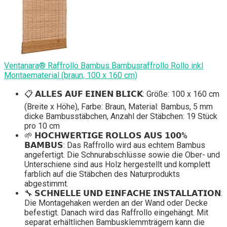
Ventanara® Raffrollo Bambus Bambusraffrollo Rollo inkl
Montaematerial (braun, 100 x 160 cm)
📋 𝗔𝗟𝗟𝗘𝗦 𝗔𝗨𝗙 𝗘𝗜𝗡𝗘𝗡 𝗕𝗟𝗜𝗖𝗞: Größe: 100 x 160 cm
(Breite x Höhe), Farbe: Braun, Material: Bambus, 5 mm
dicke Bambusstäbchen, Anzahl der Stäbchen: 19 Stück
pro 10 cm
🌱 𝗛𝗢𝗖𝗛𝗪𝗘𝗥𝗧𝗜𝗚𝗘 𝗥𝗢𝗟𝗟𝗢𝗦 𝗔𝗨𝗦 𝟭𝟬𝟬%
𝗕𝗔𝗠𝗕𝗨𝗦: Das Raffrollo wird aus echtem Bambus
angefertigt. Die Schnurabschlüsse sowie die Ober- und
Unterschiene sind aus Holz hergestellt und komplett
farblich auf die Stäbchen des Naturprodukts
abgestimmt.
🔧 𝗦𝗖𝗛𝗡𝗘𝗟𝗟𝗘 𝗨𝗡𝗗 𝗘𝗜𝗡𝗙𝗔𝗖𝗛𝗘 𝗜𝗡𝗦𝗧𝗔𝗟𝗟𝗔𝗧𝗜𝗢𝗡:
Die Montagehaken werden an der Wand oder Decke
befestigt. Danach wird das Raffrollo eingehängt. Mit
separat erhältlichen Bambusklemmträgern kann die