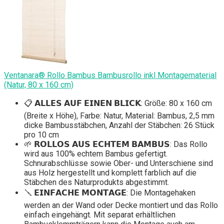
Ventanara® Rollo Bambus Bambusrollo inkl Montagematerial
(Natur, 80 x 160 cm)
📋 𝗔𝗟𝗟𝗘𝗦 𝗔𝗨𝗙 𝗘𝗜𝗡𝗘𝗡 𝗕𝗟𝗜𝗖𝗞: Größe: 80 x 160 cm
(Breite x Höhe), Farbe: Natur, Material: Bambus, 2,5 mm
dicke Bambusstäbchen, Anzahl der Stäbchen: 26 Stück
pro 10 cm
🌱 𝗥𝗢𝗟𝗟𝗢𝗦 𝗔𝗨𝗦 𝗘𝗖𝗛𝗧𝗘𝗠 𝗕𝗔𝗠𝗕𝗨𝗦: Das Rollo
wird aus 100% echtem Bambus gefertigt.
Schnurabschlüsse sowie Ober- und Unterschiene sind
aus Holz hergestellt und komplett farblich auf die
Stäbchen des Naturprodukts abgestimmt.
🪛 𝗘𝗜𝗡𝗙𝗔𝗖𝗛𝗘 𝗠𝗢𝗡𝗧𝗔𝗚𝗘: Die Montagehaken
werden an der Wand oder Decke montiert und das Rollo
einfach eingehängt. Mit separat erhältlichen