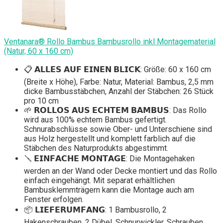
Ventanara® Rollo Bambus Bambusrollo inkl Montagematerial
(Natur, 60 x 160 cm)
📋 𝗔𝗟𝗟𝗘𝗦 𝗔𝗨𝗙 𝗘𝗜𝗡𝗘𝗡 𝗕𝗟𝗜𝗖𝗞: Größe: 60 x 160 cm
(Breite x Höhe), Farbe: Natur, Material: Bambus, 2,5 mm
dicke Bambusstäbchen, Anzahl der Stäbchen: 26 Stück
pro 10 cm
🌱 𝗥𝗢𝗟𝗟𝗢𝗦 𝗔𝗨𝗦 𝗘𝗖𝗛𝗧𝗘𝗠 𝗕𝗔𝗠𝗕𝗨𝗦: Das Rollo
wird aus 100% echtem Bambus gefertigt.
Schnurabschlüsse sowie Ober- und Unterschiene sind
aus Holz hergestellt und komplett farblich auf die
Stäbchen des Naturprodukts abgestimmt.
🪛 𝗘𝗜𝗡𝗙𝗔𝗖𝗛𝗘 𝗠𝗢𝗡𝗧𝗔𝗚𝗘: Die Montagehaken
werden an der Wand oder Decke montiert und das Rollo
einfach eingehängt. Mit separat erhältlichen
Bambusklemmträgern kann die Montage auch am
Fenster erfolgen.
📦 𝗟𝗜𝗘𝗙𝗘𝗥𝗨𝗠𝗙𝗔𝗡𝗚: 1 Bambusrollo, 2
Hakenschrauben, 2 Dübel, Schnurwickler, Schrauben,