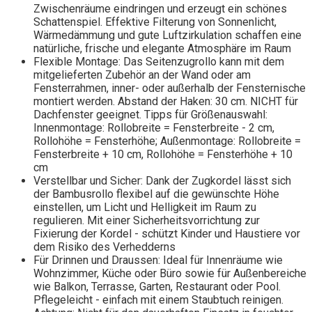
Zwischenräume eindringen und erzeugt ein schönes
Schattenspiel. Effektive Filterung von Sonnenlicht,
Wärmedämmung und gute Luftzirkulation schaffen eine
natürliche, frische und elegante Atmosphäre im Raum
Flexible Montage: Das Seitenzugrollo kann mit dem
mitgelieferten Zubehör an der Wand oder am
Fensterrahmen, inner- oder außerhalb der Fensternische
montiert werden. Abstand der Haken: 30 cm. NICHT für
Dachfenster geeignet. Tipps für Größenauswahl:
Innenmontage: Rollobreite = Fensterbreite - 2 cm,
Rollohöhe = Fensterhöhe; Außenmontage: Rollobreite =
Fensterbreite + 10 cm, Rollohöhe = Fensterhöhe + 10
cm
Verstellbar und Sicher: Dank der Zugkordel lässt sich
der Bambusrollo flexibel auf die gewünschte Höhe
einstellen, um Licht und Helligkeit im Raum zu
regulieren. Mit einer Sicherheitsvorrichtung zur
Fixierung der Kordel - schützt Kinder und Haustiere vor
dem Risiko des Verhedderns
Für Drinnen und Draussen: Ideal für Innenräume wie
Wohnzimmer, Küche oder Büro sowie für Außenbereiche
wie Balkon, Terrasse, Garten, Restaurant oder Pool.
Pflegeleicht - einfach mit einem Staubtuch reinigen.