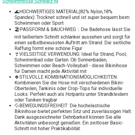
Schwimmhose Schwarz M
🌊HOCHWERTIGES MATERIAL(82% Nylon,18%
Spandex): Trocknet schnell und ist super bequem beim
Schwimmen oder Sport
🏖️PASSFORM & BAUCHWEG：Die Badehose lässt Sie
mit tailliertem Schnitt schlanker aussehen und sorgt für
einen selbstbewussten Auftritt am Strand. Die seitliche
Raffung formt eine schöne Figur
👙VIELSEITIGE VERWENDUNG: Ideal für Strand, Pool,
Schwimmbad oder Garten. Ob Sonnenbaden,
Schwimmen oder Beach-Volleyball - diese Bikinihose
für Damen macht jede Aktivität mit
🍀STILVOLLE KOMBINATIONSMÖGLICHKEITEN:
Kombinieren Sie die Hose mit verschiedenen Bikini-
Oberteilen, Tankinis oder Crop-Tops für individuelle
Looks. Perfekt auch als Hotpants unter Strandkleidern
oder Tuniken tragbar
💦BEWEGUNGSFREIHEIT: Die hochelastische
Bikinihose bietet perfekten Sitz und zuverlässigen Halt.
Dank ausgezeichneter Dehnbarkeit können Sie alle
Aktivitäten unbesorgt genießen. Ein zeitloser Basic-
Schnitt mit hoher Praktikabilität.