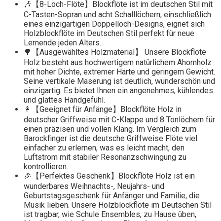
🎶【8-Loch-Flöte】Blockflöte ist im deutschen Stil mit
C-Tasten-Sopran und acht Schalllöchern, einschließlich
eines einzigartigen Doppelloch-Designs, eignet sich
Holzblockflöte im Deutschen Stil perfekt für neue
Lernende jeden Alters.
🌳【Ausgewähltes Holzmaterial】 Unsere Blockflöte
Holz besteht aus hochwertigem natürlichem Ahornholz
mit hoher Dichte, extremer Härte und geringem Gewicht.
Seine vertikale Maserung ist deutlich, wunderschön und
einzigartig. Es bietet Ihnen ein angenehmes, kühlendes
und glattes Handgefühl.
👩【Geeignet für Anfänge】Blockflöte Holz in
deutscher Griffweise mit C-Klappe und 8 Tonlöchern für
einen präzisen und vollen Klang. Im Vergleich zum
Barockfinger ist die deutsche Griffweise Flöte viel
einfacher zu erlernen, was es leicht macht, den
Luftstrom mit stabiler Resonanzschwingung zu
kontrollieren.
🎉【Perfektes Geschenk】Blockflöte Holz ist ein
wunderbares Weihnachts-, Neujahrs- und
Geburtstagsgeschenk für Anfänger und Familie, die
Musik lieben. Unsere Holzblockflöte im Deutschen Stil
ist tragbar, wie Schule Ensembles, zu Hause üben,