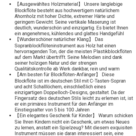
【Ausgewähltes Holzmaterial】 Unsere langlebige
Blockflöte besteht aus hochwertigem natürlichem
Ahornholz mit hoher Dichte, extremer Härte und
geringem Gewicht. Seine vertikale Maserung ist
deutlich, wunderschön und einzigartig. Es bietet Ihnen
ein angenehmes, kühlendes und glattes Handgefühl
【Wunderschöner natürlicher Klang】 Das
Sopranblockflöteninstrument aus Holz hat einen
hervorragenden Ton, der die meisten Plastikblockflöten
auf dem Markt übertrifft. Seine Melodien sind dank
seiner holzigen Natur und der strengen
Qualitätskontrolle ab Werk dankbar, rein und warm
【Am besten für Blockflöten-Anfänger】 Diese
Blockflöte ist im deutschen Stil mit C-Tasten-Sopran
und acht Schalllöchern, einschließlich eines
einzigartigen Doppelloch-Designs, gestaltet. Da der
Fingersatz des deutschen Stils leicht zu erlernen ist, ist
er ein primäres Instrument für den Anfänger im
Einstiegsalter von 5 bis 100 Jahren
【Ein elegantes Geschenk für Kinder】 Warum schicken
Sie Ihren Kindern nicht ein Geschenk, um etwas Neues
zu lernen, anstatt ein Spielzeug? Mit diesem exquisiten
Instrument müssen sie daran interessiert sein, eine