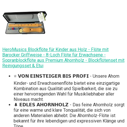
HeroMusics Blockflöte für Kinder aus Holz - Flöte mit
Barocker Griffweise - 8-Loch Flöte für Erwachsene -
Sopranblockflöte aus Premium Ahornholz - Blockflötenset mit
Reinigungsset & Etui
⭐️ 𝗩𝗢𝗡 𝗘𝗜𝗡𝗦𝗧𝗘𝗜𝗚𝗘𝗥 𝗕𝗜𝗦 𝗣𝗥𝗢𝗙𝗜 - Unsere Ahorn
Kinder- und Erwachsenenflöte bietet eine einzigartige
Kombination aus Qualität und Spielbarkeit, die sie zu
einer hervorragenden Wahl für Musikliebhaber aller
Niveaus macht.
🌲 𝗘𝗗𝗟𝗘𝗦 𝗔𝗛𝗢𝗥𝗡𝗛𝗢𝗟𝗭 - Das feine Ahornholz sorgt
für eine warme und klare Tonqualität, die sich von
anderen Materialien abhebt. Die Ahornholz-Flöte ist
bekannt für ihre lebendigen und expressiven Klänge und
Töne.