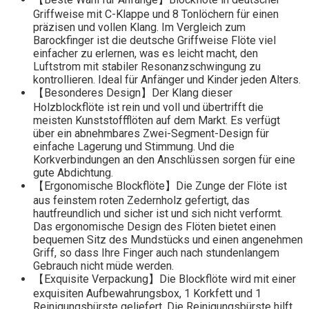
Griffweise mit C-Klappe und 8 Tonlöchern für einen
präzisen und vollen Klang. Im Vergleich zum
Barockfinger ist die deutsche Griffweise Flöte viel
einfacher zu erlernen, was es leicht macht, den
Luftstrom mit stabiler Resonanzschwingung zu
kontrollieren. Ideal für Anfänger und Kinder jeden Alters.
【Besonderes Design】Der Klang dieser
Holzblockflöte ist rein und voll und übertrifft die
meisten Kunststoffflöten auf dem Markt. Es verfügt
über ein abnehmbares Zwei-Segment-Design für
einfache Lagerung und Stimmung. Und die
Korkverbindungen an den Anschlüssen sorgen für eine
gute Abdichtung.
【Ergonomische Blockflöte】Die Zunge der Flöte ist
aus feinstem roten Zedernholz gefertigt, das
hautfreundlich und sicher ist und sich nicht verformt.
Das ergonomische Design des Flöten bietet einen
bequemen Sitz des Mundstücks und einen angenehmen
Griff, so dass Ihre Finger auch nach stundenlangem
Gebrauch nicht müde werden.
【Exquisite Verpackung】Die Blockflöte wird mit einer
exquisiten Aufbewahrungsbox, 1 Korkfett und 1
Reinigungsbürste geliefert. Die Reinigungsbürste hilft,