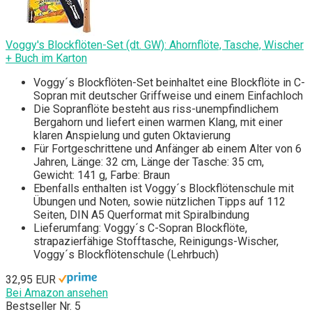
Voggy's Blockflöten-Set (dt. GW): Ahornflöte, Tasche, Wischer
+ Buch im Karton
Voggy´s Blockflöten-Set beinhaltet eine Blockflöte in C-
Sopran mit deutscher Griffweise und einem Einfachloch
Die Sopranflöte besteht aus riss-unempfindlichem
Bergahorn und liefert einen warmen Klang, mit einer
klaren Anspielung und guten Oktavierung
Für Fortgeschrittene und Anfänger ab einem Alter von 6
Jahren, Länge: 32 cm, Länge der Tasche: 35 cm,
Gewicht: 141 g, Farbe: Braun
Ebenfalls enthalten ist Voggy´s Blockflötenschule mit
Übungen und Noten, sowie nützlichen Tipps auf 112
Seiten, DIN A5 Querformat mit Spiralbindung
Lieferumfang: Voggy´s C-Sopran Blockflöte,
strapazierfähige Stofftasche, Reinigungs-Wischer,
Voggy´s Blockflötenschule (Lehrbuch)
32,95 EUR
Bei Amazon ansehen
Bestseller Nr. 5