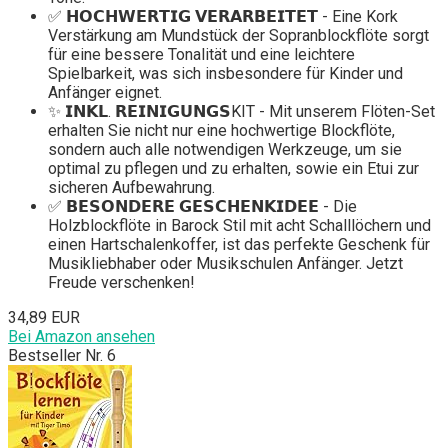
✅ 𝗛𝗢𝗖𝗛𝗪𝗘𝗥𝗧𝗜𝗚 𝗩𝗘𝗥𝗔𝗥𝗕𝗘𝗜𝗧𝗘𝗧 - Eine Kork
Verstärkung am Mundstück der Sopranblockflöte sorgt
für eine bessere Tonalität und eine leichtere
Spielbarkeit, was sich insbesondere für Kinder und
Anfänger eignet.
✨ 𝗜𝗡𝗞𝗟. 𝗥𝗘𝗜𝗡𝗜𝗚𝗨𝗡𝗚𝗦KIT - Mit unserem Flöten-Set
erhalten Sie nicht nur eine hochwertige Blockflöte,
sondern auch alle notwendigen Werkzeuge, um sie
optimal zu pflegen und zu erhalten, sowie ein Etui zur
sicheren Aufbewahrung.
✅ 𝗕𝗘𝗦𝗢𝗡𝗗𝗘𝗥𝗘 𝗚𝗘𝗦𝗖𝗛𝗘𝗡𝗞𝗜𝗗𝗘𝗘 - Die
Holzblockflöte in Barock Stil mit acht Schalllöchern und
einen Hartschalenkoffer, ist das perfekte Geschenk für
Musikliebhaber oder Musikschulen Anfänger. Jetzt
Freude verschenken!
34,89 EUR
Bei Amazon ansehen
Bestseller Nr. 6