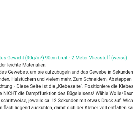
htes Gewicht (30g/m²) 90cm breit - 2 Meter Vliesstoff (weiss)
er leichte Materialien.
e des Gewebes, um sie aufzubügeln und das Gewebe in Sekunden 
emden, Halstüchern und vielem mehr. Zum Schneidern, Absteppen 
chtung - Diese Seite ist die „Klebeseite“. Positioniere die Klebe
utze NICHT die Dampffunktion des Bügeleisens! Wähle Wolle/Baum
chrittweise, jeweils ca. 12 Sekunden mit etwas Druck auf. Wicht
 flach liegend auskühlen, damit sich der Kleber voll entfalten ka