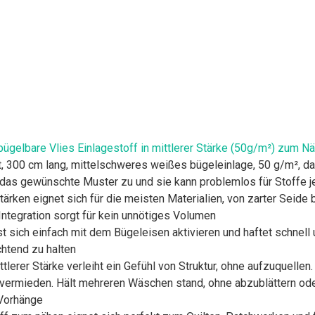
gelbare Vlies Einlagestoff in mittlerer Stärke (50g/m²) zum Näh
it, 300 cm lang, mittelschweres weißes bügeleinlage, 50 g/m², 
f das gewünschte Muster zu und sie kann problemlos für Stoffe
tärken eignet sich für die meisten Materialien, von zarter Seide
 Integration sorgt für kein unnötiges Volumen
 sich einfach mit dem Bügeleisen aktivieren und haftet schnell u
chtend zu halten
tlerer Stärke verleiht ein Gefühl von Struktur, ohne aufzuquellen.
ermieden. Hält mehreren Wäschen stand, ohne abzublättern oder 
 Vorhänge