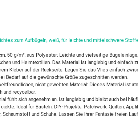
htes zum Aufbügeln, weiß, für leichte und mittelschwere Stoffe,
, 50 g/m², aus Polyester: Leichte und vielseitige Bügeleinlage
chen und Heimtextilien. Das Material ist langlebig und einfach 
em Kleber auf der Rückseite: Legen Sie das Vlies einfach zwisc
bei Bedarf auf die gewünschte Größe zugeschnitten werden.
freundlichen, nicht gewebten Material: Dieses Material ist atmung
oh und recycelbar.
ial fühlt sich angenehm an, ist langlebig und bleibt auch bei häu
rojekte: Ideal für Basteln, DIY-Projekte, Patchwork, Quilten, Appl
 Schaumstoff und Schuhe. Lassen Sie Ihrer Fantasie freien Lauf 