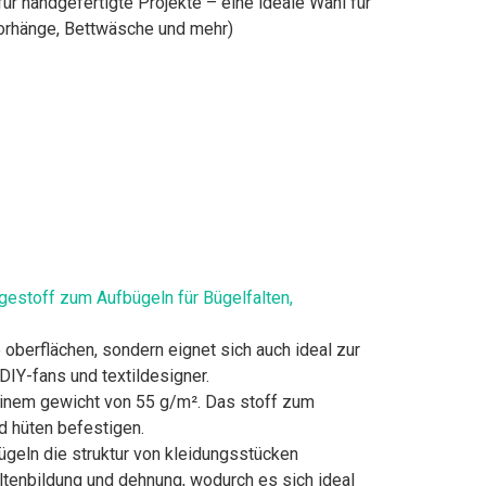
r handgefertigte Projekte – eine ideale Wahl für
orhänge, Bettwäsche und mehr)
gestoff zum Aufbügeln für Bügelfalten,
 oberflächen, sondern eignet sich auch ideal zur
DIY-fans und textildesigner.
inem gewicht von 55 g/m². Das stoff zum
und hüten befestigen.
ügeln die struktur von kleidungsstücken
altenbildung und dehnung, wodurch es sich ideal