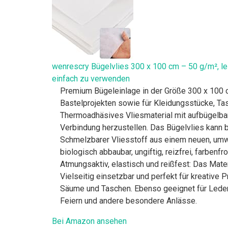
wenrescry Bügelvlies 300 x 100 cm – 50 g/m², leic
einfach zu verwenden
Premium Bügeleinlage in der Größe 300 x 100 cm
Bastelprojekten sowie für Kleidungsstücke, Tas
Thermoadhäsives Vliesmaterial mit aufbügelbar
Verbindung herzustellen. Das Bügelvlies kann 
Schmelzbarer Vliesstoff aus einem neuen, umwelt
biologisch abbaubar, ungiftig, reizfrei, farbenfr
Atmungsaktiv, elastisch und reißfest: Das Mater
Vielseitig einsetzbar und perfekt für kreative P
Säume und Taschen. Ebenso geeignet für Leder,
Feiern und andere besondere Anlässe.
Bei Amazon ansehen