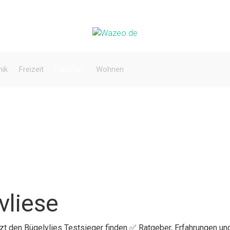
nik
Freizeit
Haushalt
Wohnen
vliese
tzt den Bügelvlies Testsieger finden ✅ Ratgeber, Erfahrungen un