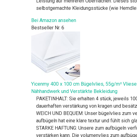
Leistung auf mehreren Oberflächen: Dieses stof
selbstgemachte Kleidungsstücke (wie Hemdleis
Bei Amazon ansehen
Bestseller Nr. 6
Yicenmy 400 x 100 cm Bügelvlies, 55g/m² Vlieseli
Nähhandwerk und Verstärkte Bekleidung
PAKETINHALT: Sie erhalten 4 stück, jeweils 100 
dauerhaften verstärkung von kragen und besätze
WEICH UND BEQUEM: Unser bügelvlies zum vers
aufbügeln hat eine klare textur und fühlt sich gl
STARKE HAFTUNG: Unsere zum aufbügeln verfügt 
verstärken kann. Die volumenvlies zum aufbügel