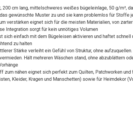
it, 200 cm lang, mittelschweres weißes bügeleinlage, 50 g/m², 
f das gewünschte Muster zu und sie kann problemlos für Stoffe
 zum verstärken eignet sich für die meisten Materialien, von zar
ose Integration sorgt für kein unnötiges Volumen
 sich einfach mit dem Bügeleisen aktivieren und haftet schnell u
chtend zu halten
tlerer Stärke verleiht ein Gefühl von Struktur, ohne aufzuquellen.
ermieden. Hält mehreren Wäschen stand, ohne abzublättern oder 
 Vorhänge
f zum nähen eignet sich perfekt zum Quilten, Patchworken und fü
ten, Kleider, Kragen und Manschetten) sowie für Heimdekor (V