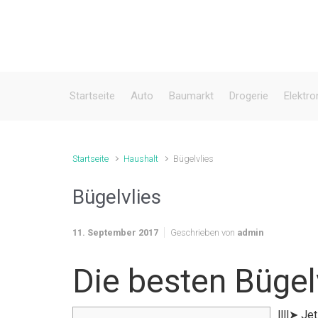
Zum Hauptinhalt springen
Startseite
Auto
Baumarkt
Drogerie
Elektro
Startseite
Haushalt
Bügelvlies
Bügelvlies
11. September 2017
Geschrieben von
admin
Die besten Bügel
llll➤ Je