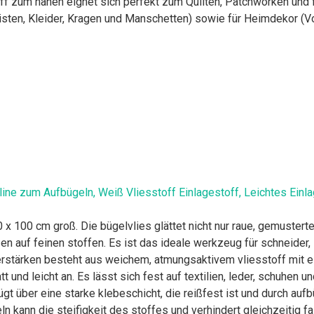
f zum nähen eignet sich perfekt zum Quilten, Patchworken und fü
ten, Kleider, Kragen und Manschetten) sowie für Heimdekor (V
ne zum Aufbügeln, Weiß Vliesstoff Einlagestoff, Leichtes Einla
x 100 cm groß. Die bügelvlies glättet nicht nur raue, gemusterte
n auf feinen stoffen. Es ist das ideale werkzeug für schneider, 
tärken besteht aus weichem, atmungsaktivem vliesstoff mit e
att und leicht an. Es lässt sich fest auf textilien, leder, schuhen 
über eine starke klebeschicht, die reißfest ist und durch aufb
n kann die steifigkeit des stoffes und verhindert gleichzeitig f