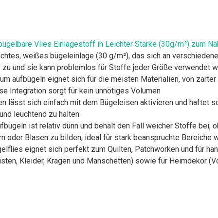
gelbare Vlies Einlagestoff in Leichter Stärke (30g/m²) zum Näh
ichtes, weißes bügeleinlage (30 g/m²), das sich an verschieden
 zu und sie kann problemlos für Stoffe jeder Größe verwendet 
 zum aufbügeln eignet sich für die meisten Materialien, von zart
ose Integration sorgt für kein unnötiges Volumen
 lässt sich einfach mit dem Bügeleisen aktivieren und haftet sch
 und leuchtend zu halten
bügeln ist relativ dünn und behält den Fall weicher Stoffe bei,
n oder Blasen zu bilden, ideal für stark beanspruchte Bereiche
lflies eignet sich perfekt zum Quilten, Patchworken und für han
ten, Kleider, Kragen und Manschetten) sowie für Heimdekor (V