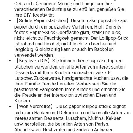
Gebrauch. Genügend Menge und Länge, um Ihre
verschiedenen Bedürfnisse zu erfüllen, genießen Sie
Ihre DIY-Kreativität.
【Solide Papierstäbchen】Unsere cake pop stiele aus
papier durch ein spezielles Verfahren, High-Density-
festes Papier-Stick Oberfläche glatt, stark und dick,
nicht leicht zu Feuchtigkeit gemacht. Der Lollipop-Stick
ist robust und flexibel, nicht leicht zu brechen und
langlebig. Gleichzeitig kann er auch im Backofen
verwendet werden.
【Kreatives DIY】Sie können diese cupcake topper
stäbchen verwenden, um alle Arten von interessanten
Desserts mit Ihren Kindern zu machen, wie z.B.
Lutscher, Zuckerwatte, handgemachte Kuchen, usw., die
Ihrer Familie Freude bereiten. Verbessern Sie die
praktischen Fähigkeiten Ihres Kindes und erhöhen Sie
die Freude an der Interaktion zwischen Eltern und
Kindern.
【Weit Verbreitet】Diese paper lollipop sticks eignet
sich zum Backen und Dekorieren und kann alle Arten von
interessanten Desserts, Lutschern, Muffins, Keksen
usw. herstellen, die bei allen Arten von Partys,
Abendessen, Hochzeiten und anderen Anlässen