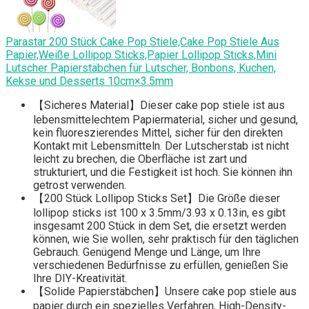
Parastar 200 Stück Cake Pop Stiele,Cake Pop Stiele Aus
Papier,Weiße Lollipop Sticks,Papier Lollipop Sticks,Mini
Lutscher Papierstäbchen für Lutscher, Bonbons, Kuchen,
Kekse und Desserts 10cm×3.5mm
【Sicheres Material】Dieser cake pop stiele ist aus
lebensmittelechtem Papiermaterial, sicher und gesund,
kein fluoreszierendes Mittel, sicher für den direkten
Kontakt mit Lebensmitteln. Der Lutscherstab ist nicht
leicht zu brechen, die Oberfläche ist zart und
strukturiert, und die Festigkeit ist hoch. Sie können ihn
getrost verwenden.
【200 Stück Lollipop Sticks Set】Die Größe dieser
lollipop sticks ist 100 x 3.5mm/3.93 x 0.13in, es gibt
insgesamt 200 Stück in dem Set, die ersetzt werden
können, wie Sie wollen, sehr praktisch für den täglichen
Gebrauch. Genügend Menge und Länge, um Ihre
verschiedenen Bedürfnisse zu erfüllen, genießen Sie
Ihre DIY-Kreativität.
【Solide Papierstäbchen】Unsere cake pop stiele aus
papier durch ein spezielles Verfahren, High-Density-