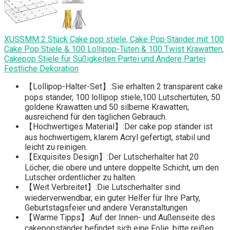
XUSSMM 2 Stück Cake pop stiele, Cake Pop Ständer mit 100
Cake Pop Stiele & 100 Lollipop-Tüten & 100 Twist Krawatten,
Cakepop Stiele für Süßigkeiten Partei und Andere Partei
Festliche Dekoration
【Lollipop-Halter-Set】:Sie erhalten 2 transparent cake
pops ständer, 100 lollipop stiele,100 Lutschertüten, 50
goldene Krawatten und 50 silberne Krawatten;
ausreichend für den täglichen Gebrauch.
【Hochwertiges Material】:Der cake pop ständer ist
aus hochwertigem, klarem Acryl gefertigt, stabil und
leicht zu reinigen.
【Exquisites Design】:Der Lutscherhalter hat 20
Löcher, die obere und untere doppelte Schicht, um den
Lutscher ordentlicher zu halten.
【Weit Verbreitet】:Die Lutscherhalter sind
wiederverwendbar, ein guter Helfer für Ihre Party,
Geburtstagsfeier und andere Veranstaltungen
【Warme Tipps】:Auf der Innen- und Außenseite des
cakepopständer befindet sich eine Folie, bitte reißen