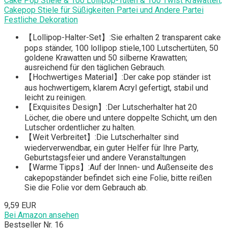
Cake Pop Stiele & 100 Lollipop-Tüten & 100 Twist Krawatten,
Cakepop Stiele für Süßigkeiten Partei und Andere Partei
Festliche Dekoration
【Lollipop-Halter-Set】:Sie erhalten 2 transparent cake
pops ständer, 100 lollipop stiele,100 Lutschertüten, 50
goldene Krawatten und 50 silberne Krawatten;
ausreichend für den täglichen Gebrauch.
【Hochwertiges Material】:Der cake pop ständer ist
aus hochwertigem, klarem Acryl gefertigt, stabil und
leicht zu reinigen.
【Exquisites Design】:Der Lutscherhalter hat 20
Löcher, die obere und untere doppelte Schicht, um den
Lutscher ordentlicher zu halten.
【Weit Verbreitet】:Die Lutscherhalter sind
wiederverwendbar, ein guter Helfer für Ihre Party,
Geburtstagsfeier und andere Veranstaltungen
【Warme Tipps】:Auf der Innen- und Außenseite des
cakepopständer befindet sich eine Folie, bitte reißen
Sie die Folie vor dem Gebrauch ab.
9,59 EUR
Bei Amazon ansehen
Bestseller Nr. 16