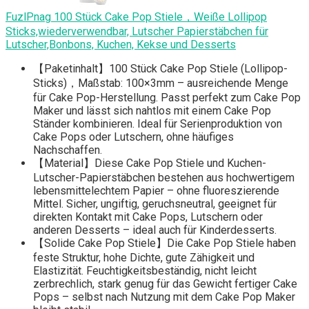
FuzlPnag 100 Stück Cake Pop Stiele，Weiße Lollipop
Sticks,wiederverwendbar, Lutscher Papierstäbchen für
Lutscher,Bonbons, Kuchen, Kekse und Desserts
【Paketinhalt】100 Stück Cake Pop Stiele (Lollipop-
Sticks)，Maßstab: 100×3mm – ausreichende Menge
für Cake Pop-Herstellung. Passt perfekt zum Cake Pop
Maker und lässt sich nahtlos mit einem Cake Pop
Ständer kombinieren. Ideal für Serienproduktion von
Cake Pops oder Lutschern, ohne häufiges
Nachschaffen.
【Material】Diese Cake Pop Stiele und Kuchen-
Lutscher-Papierstäbchen bestehen aus hochwertigem
lebensmittelechtem Papier – ohne fluoreszierende
Mittel. Sicher, ungiftig, geruchsneutral, geeignet für
direkten Kontakt mit Cake Pops, Lutschern oder
anderen Desserts – ideal auch für Kinderdesserts.
【Solide Cake Pop Stiele】Die Cake Pop Stiele haben
feste Struktur, hohe Dichte, gute Zähigkeit und
Elastizität. Feuchtigkeitsbeständig, nicht leicht
zerbrechlich, stark genug für das Gewicht fertiger Cake
Pops – selbst nach Nutzung mit dem Cake Pop Maker