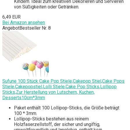
Kindern. Ideal zum kreativen Dekorieren und Servieren
von Süßigkeiten oder Getränken.
6,49 EUR
Bei Amazon ansehen
Angebot
Bestseller Nr. 8
Sufune 100 Stück Cake Pop Stiele,Cakepop Stiel,Cake Pops
Stiele,Cakepopstiel,Lolli Stiele,Cake Pop Sticks,Lollipop
Sticks,Zur Herstellung von Lutschern, Kuchen,
Desserts10cm*3mm
Paket enthält 100 Lollipop-Sticks, die Größe beträgt
100 * 3mm.
Lollipop-Sticks bestehen aus reinem
Holzfaserzellstoff, der sicher und ungiftig,
umweltfreundlich und langlebig, enthält kein