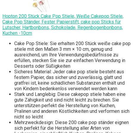
Hopton 200 Stück Cake Pop Stiele, Weiße Cakepop Stiele,
Cake Pop Ständer, Fester Papierstift, cake pop Sticks für
Lutscher, Hartbonbons, Schokolade, Regenbogenbonbons,
Kuchen -10cm
Cake Pop Stiele: Sie erhalten 200 Stück weiße cake pop
stiele mit den Maßen 3 mm × 10 cm, genug und
ausreichend, um Ihre Verwendungsbedürfnisse zu
erfüllen, stecken Sie sie zur einfachen Verwendung in
Desserts oder Süßigkeiten
Sicheres Material: Jeder cake pop stiele besteht aus
festem Papier, das sicher und zuverlässig, glatt und
gratfrei ist, keine schädlichen Substanzen enthält und
von Kindern bedenkenlos verwendet werden kann
Stark und Langlebig: Diese cakepop stiele haben eine
gute Zähigkeit und sind nicht leicht zu brechen. Sie
unterstützen perfekt die Herstellung von Kuchen,
Pralinen und anderen Köstlichkeiten und verformen sich
nicht so leicht
Mehrzweckdesign: Diese 200 cake pop ständer eignen
sich perfekt für die Herstellung aller Arten von