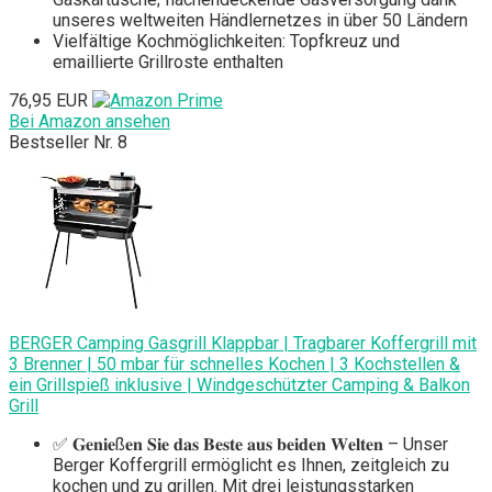
unseres weltweiten Händlernetzes in über 50 Ländern
Vielfältige Kochmöglichkeiten: Topfkreuz und
emaillierte Grillroste enthalten
76,95 EUR
Bei Amazon ansehen
Bestseller Nr. 8
BERGER Camping Gasgrill Klappbar | Tragbarer Koffergrill mit
3 Brenner | 50 mbar für schnelles Kochen | 3 Kochstellen &
ein Grillspieß inklusive | Windgeschützter Camping & Balkon
Grill
✅ 𝐆𝐞𝐧𝐢𝐞ß𝐞𝐧 𝐒𝐢𝐞 𝐝𝐚𝐬 𝐁𝐞𝐬𝐭𝐞 𝐚𝐮𝐬 𝐛𝐞𝐢𝐝𝐞𝐧 𝐖𝐞𝐥𝐭𝐞𝐧 – Unser
Berger Koffergrill ermöglicht es Ihnen, zeitgleich zu
kochen und zu grillen. Mit drei leistungsstarken