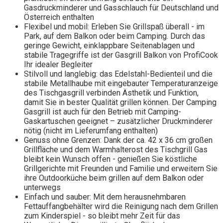
Gasdruckminderer und Gasschlauch für Deutschland und
Österreich enthalten
Flexibel und mobil: Erleben Sie Grillspaß überall - im
Park, auf dem Balkon oder beim Camping. Durch das
geringe Gewicht, einklappbare Seitenablagen und
stabile Tragegriffe ist der Gasgrill Balkon von ProfiCook
Ihr idealer Begleiter
Stilvoll und langlebig: das Edelstahl-Bedienteil und die
stabile Metallhaube mit eingebauter Temperaturanzeige
des Tischgasgrill verbinden Ästhetik und Funktion,
damit Sie in bester Qualität grillen können. Der Camping
Gasgrill ist auch für den Betrieb mit Camping-
Gaskartuschen geeignet – zusätzlicher Druckminderer
nötig (nicht im Lieferumfang enthalten)
Genuss ohne Grenzen: Dank der ca. 42 x 36 cm großen
Grillfläche und dem Warmhalterost des Tischgrill Gas
bleibt kein Wunsch offen - genießen Sie köstliche
Grillgerichte mit Freunden und Familie und erweitern Sie
ihre Outdoorküche beim grillen auf dem Balkon oder
unterwegs
Einfach und sauber: Mit dem herausnehmbaren
Fettauffangbehälter wird die Reinigung nach dem Grillen
zum Kinderspiel - so bleibt mehr Zeit für das