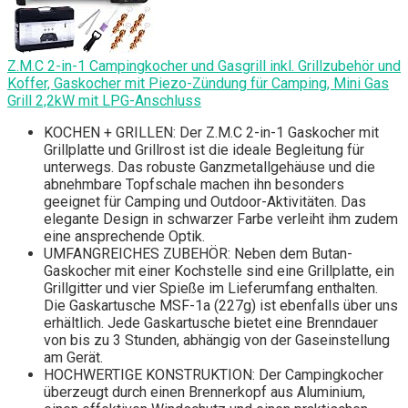
Z.M.C 2-in-1 Campingkocher und Gasgrill inkl. Grillzubehör und
Koffer, Gaskocher mit Piezo-Zündung für Camping, Mini Gas
Grill 2,2kW mit LPG-Anschluss
KOCHEN + GRILLEN: Der Z.M.C 2-in-1 Gaskocher mit
Grillplatte und Grillrost ist die ideale Begleitung für
unterwegs. Das robuste Ganzmetallgehäuse und die
abnehmbare Topfschale machen ihn besonders
geeignet für Camping und Outdoor-Aktivitäten. Das
elegante Design in schwarzer Farbe verleiht ihm zudem
eine ansprechende Optik.
UMFANGREICHES ZUBEHÖR: Neben dem Butan-
Gaskocher mit einer Kochstelle sind eine Grillplatte, ein
Grillgitter und vier Spieße im Lieferumfang enthalten.
Die Gaskartusche MSF-1a (227g) ist ebenfalls über uns
erhältlich. Jede Gaskartusche bietet eine Brenndauer
von bis zu 3 Stunden, abhängig von der Gaseinstellung
am Gerät.
HOCHWERTIGE KONSTRUKTION: Der Campingkocher
überzeugt durch einen Brennerkopf aus Aluminium,