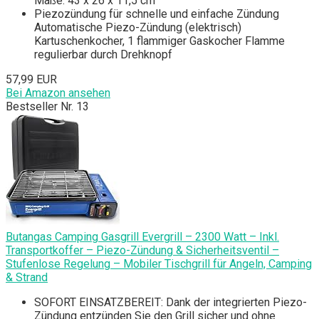
Maße: 43 x 26 x 11,5 cm
Piezozündung für schnelle und einfache Zündung
Automatische Piezo-Zündung (elektrisch)
Kartuschenkocher, 1 flammiger Gaskocher Flamme
regulierbar durch Drehknopf
57,99 EUR
Bei Amazon ansehen
Bestseller Nr. 13
Butangas Camping Gasgrill Evergrill – 2300 Watt – Inkl.
Transportkoffer – Piezo-Zündung & Sicherheitsventil –
Stufenlose Regelung – Mobiler Tischgrill für Angeln, Camping
& Strand
SOFORT EINSATZBEREIT: Dank der integrierten Piezo-
Zündung entzünden Sie den Grill sicher und ohne