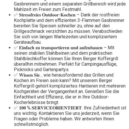
Gasbrennern und einem separaten Grillbereich wird jede
Mahlzeit im Freien zum Festmahl.
✅ 𝐒𝐭𝐫𝐞𝐬𝐬𝐟𝐫𝐞𝐢𝐞𝐬 𝐎𝐮𝐭𝐝𝐨𝐨𝐫-𝐊𝐨𝐜𝐡𝐞𝐧 – Dank der rostfreien
Kochplatte und dem effizienten 3-Flammen Gasbrenner
bereiten Sie Speisen schneller zu, ohne auf den
Grillgeschmack verzichten zu müssen. Verabschieden
Sie sich von langen Wartezeiten und kompliziertem
Geräteaufbau.
✅ 𝐄𝐢𝐧𝐟𝐚𝐜𝐡 𝐳𝐮 𝐭𝐫𝐚𝐧𝐬𝐩𝐨𝐫𝐭𝐢𝐞𝐫𝐞𝐧 𝐮𝐧𝐝 𝐚𝐮𝐟𝐳𝐮𝐛𝐚𝐮𝐞𝐧 – Mit
seinen stabilen Stahlbeinen und dem praktischen
Stahlblechkoffer können Sie Ihren Berger Koffergrill
überallhin mitnehmen. Perfekt für Campingausflüge,
Picknicks und Gartenpartys.
✅ 𝐖𝐢𝐬𝐬𝐞𝐧 𝐒𝐢𝐞... wie herausfordernd das Grillen und
Kochen im Freien sein kann? Mit unserem Berger
Koffergrill gehört kompliziertes Hantieren mit mehreren
Kochgeräten der Vergangenheit an. Genießen Sie die
Einfachheit und Effizienz, die er in Ihre Outdoor-
Kocherlebnisse bringt.
✅ 𝟏𝟎𝟎 % 𝐒𝐄𝐑𝐕𝐈𝐂𝐄𝐎𝐑𝐈𝐄𝐍𝐓𝐈𝐄𝐑𝐓: Ihre Zufriedenheit ist
uns wichtig. Kontaktieren Sie uns jederzeit, wenn Sie
Fragen oder Probleme haben. Wir antworten Ihnen
schnellstmöglich.