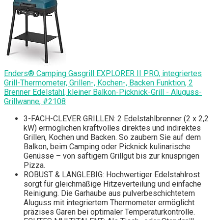
Enders® Camping Gasgrill EXPLORER II PRO, integriertes
Grill-Thermometer, Grillen-, Kochen-, Backen Funktion, 2
Brenner Edelstahl, kleiner Balkon-Picknick-Grill - Aluguss-
Grillwanne, #2108
3-FACH-CLEVER GRILLEN: 2 Edelstahlbrenner (2 x 2,2
kW) ermöglichen kraftvolles direktes und indirektes
Grillen, Kochen und Backen. So zaubern Sie auf dem
Balkon, beim Camping oder Picknick kulinarische
Genüsse – von saftigem Grillgut bis zur knusprigen
Pizza.
ROBUST & LANGLEBIG: Hochwertiger Edelstahlrost
sorgt für gleichmäßige Hitzeverteilung und einfache
Reinigung. Die Garhaube aus pulverbeschichtetem
Aluguss mit integriertem Thermometer ermöglicht
präzises Garen bei optimaler Temperaturkontrolle.