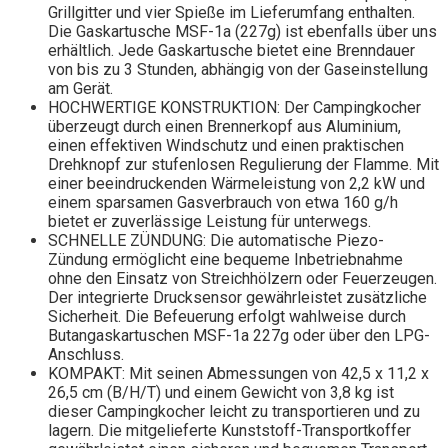
Grillgitter und vier Spieße im Lieferumfang enthalten.
Die Gaskartusche MSF-1a (227g) ist ebenfalls über uns
erhältlich. Jede Gaskartusche bietet eine Brenndauer
von bis zu 3 Stunden, abhängig von der Gaseinstellung
am Gerät.
HOCHWERTIGE KONSTRUKTION: Der Campingkocher
überzeugt durch einen Brennerkopf aus Aluminium,
einen effektiven Windschutz und einen praktischen
Drehknopf zur stufenlosen Regulierung der Flamme. Mit
einer beeindruckenden Wärmeleistung von 2,2 kW und
einem sparsamen Gasverbrauch von etwa 160 g/h
bietet er zuverlässige Leistung für unterwegs.
SCHNELLE ZÜNDUNG: Die automatische Piezo-
Zündung ermöglicht eine bequeme Inbetriebnahme
ohne den Einsatz von Streichhölzern oder Feuerzeugen.
Der integrierte Drucksensor gewährleistet zusätzliche
Sicherheit. Die Befeuerung erfolgt wahlweise durch
Butangaskartuschen MSF-1a 227g oder über den LPG-
Anschluss.
KOMPAKT: Mit seinen Abmessungen von 42,5 x 11,2 x
26,5 cm (B/H/T) und einem Gewicht von 3,8 kg ist
dieser Campingkocher leicht zu transportieren und zu
lagern. Die mitgelieferte Kunststoff-Transportkoffer