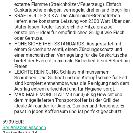
externe Flamme (Streichhölzer/Feuerzeug). Einfach
Gaskartusche einlegen, verriegeln, drehen und losgrillen.
KRAFTVOLLE 2,3 KW: Die Aluminium-Brennstreben
liefern eine konstante Leistung von 2300 Watt. Über den
stufenlosen Regler lässt sich die Hitze präzise
einstellen – ideal für empfindliches Grillgut wie Fisch
oder Gemüse.
HOHE SICHERHEITSSTANDARDS: Ausgestattet mit
einem Sicherheitsventil, einem Zündungsschutz und
einer mechanischen Verriegelung für die Gaskartusche
bietet der Evergrill maximale Sicherheit beim Betrieb im
Freien.
LEICHTE REINIGUNG: Schluss mit mühsamem
Schrubben. Das Grillrost und die Abtropfschale für Fett
sind komplett entnehmbar, was die Reinigung nach dem
Ausflug extrem erleichtert und für Hygiene sorgt.
MAXIMALE MOBILITÄT: Mit nur 3,68 kg Gewicht und
dem mitgelieferten Transportkoffer ist der Grill der
ideale Allrounder für Angler, Camper und Reisende. Er
passt in jeden Kofferraum und ist perfekt geschützt.
59,99 EUR
Bei Amazon ansehen