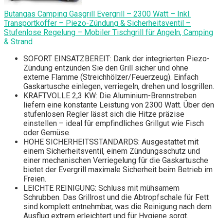
Butangas Camping Gasgrill Evergrill – 2300 Watt – Inkl.
Transportkoffer – Piezo-Zündung & Sicherheitsventil –
Stufenlose Regelung – Mobiler Tischgrill für Angeln, Camping
& Strand
SOFORT EINSATZBEREIT: Dank der integrierten Piezo-
Zündung entzünden Sie den Grill sicher und ohne
externe Flamme (Streichhölzer/Feuerzeug). Einfach
Gaskartusche einlegen, verriegeln, drehen und losgrillen.
KRAFTVOLLE 2,3 KW: Die Aluminium-Brennstreben
liefern eine konstante Leistung von 2300 Watt. Über den
stufenlosen Regler lässt sich die Hitze präzise
einstellen – ideal für empfindliches Grillgut wie Fisch
oder Gemüse.
HOHE SICHERHEITSSTANDARDS: Ausgestattet mit
einem Sicherheitsventil, einem Zündungsschutz und
einer mechanischen Verriegelung für die Gaskartusche
bietet der Evergrill maximale Sicherheit beim Betrieb im
Freien.
LEICHTE REINIGUNG: Schluss mit mühsamem
Schrubben. Das Grillrost und die Abtropfschale für Fett
sind komplett entnehmbar, was die Reinigung nach dem
Ausflug extrem erleichtert und für Hygiene sorgt.