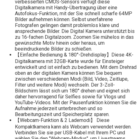
verbesserten CMOS-Sensors verfügt diese
Digitalkamera mit Handy-Übertragung über eine
Autofokus-Funktion, mit der Sie schnell scharfe 64MP
Bilder aufnehmen können. Selbst unerfahrene
Fotografen gelingen damit problemlos klare und
ansprechende Bilder. Die Digital Kamera unterstützt bis
zu 16-fachen Digitalzoom. Zoomen Sie mühelos in das
gewünschte Motiv hinein oder heraus, um
beeindruckende Bilder zu schießen.
【Einfache Bedienung & 180°-Drehdisplay】Diese 4K-
Digitalkamera mit 32GB-Karte wurde für Einsteiger
entwickelt und ist einfach zu bedienen. Mit dem Drehrad
oben an der digitalen Kamera können Sie bequem
zwischen verschiedenen Modi (Bild, Video, Zeitlupe,
Filter und weitere Modi) wechseln. Der 3-Zoll-
Bildschirm lässt sich um 180° drehen und eignet sich
daher hervorragend für Selfies sowie für Vlogs und
YouTube-Videos. Mit der Pausenfunktion können Sie die
Aufnahme jederzeit unterbrechen und so
Bearbeitungszeit und Speicherplatz sparen.
【Webcam-Funktion & 2 Lademodi】 Diese
Kompaktkamera kann als Webcam verwendet werden.
Verbinden Sie sie per USB-Kabel mit Ihrem PC und
wählen Sie den "Webcam-Modus", um Livestreams,