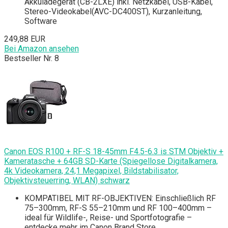
Akkuladegerät (CB-2LXE) inkl. Netzkabel, USB-Kabel,
Stereo-Videokabel(AVC-DC400ST), Kurzanleitung,
Software
249,88 EUR
Bei Amazon ansehen
Bestseller Nr. 8
Canon EOS R100 + RF-S 18-45mm F4.5-6.3 is STM Objektiv +
Kameratasche + 64GB SD-Karte (Spiegellose Digitalkamera,
4k Videokamera, 24,1 Megapixel, Bildstabilisator,
Objektivsteuerring, WLAN) schwarz
KOMPATIBEL MIT RF-OBJEKTIVEN: Einschließlich RF
75–300mm, RF-S 55–210mm und RF 100–400mm –
ideal für Wildlife-, Reise- und Sportfotografie –
entdecke mehr im Canon Brand Store