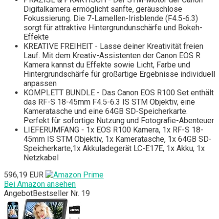
Digitalkamera ermöglicht sanfte, geräuschlose
Fokussierung. Die 7-Lamellen-Irisblende (F4.5-6.3)
sorgt für attraktive Hintergrundunschärfe und Bokeh-
Effekte
KREATIVE FREIHEIT - Lasse deiner Kreativität freien
Lauf. Mit dem Kreativ-Assistenten der Canon EOS R
Kamera kannst du Effekte sowie Licht, Farbe und
Hintergrundschärfe für großartige Ergebnisse individuell
anpassen
KOMPLETT BUNDLE - Das Canon EOS R100 Set enthält
das RF-S 18-45mm F4.5-6.3 IS STM Objektiv, eine
Kameratasche und eine 64GB SD-Speicherkarte.
Perfekt für sofortige Nutzung und Fotografie-Abenteuer
LIEFERUMFANG - 1x EOS R100 Kamera, 1x RF-S 18-
45mm IS STM Objektiv, 1x Kameratasche, 1x 64GB SD-
Speicherkarte,1x Akkuladegerät LC-E17E, 1x Akku, 1x
Netzkabel
596,19 EUR
Bei Amazon ansehen
Angebot
Bestseller Nr. 19