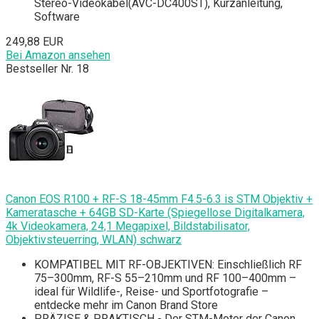
Stereo-Videokabel(AVC-DC400ST), Kurzanleitung,
Software
249,88 EUR
Bei Amazon ansehen
Bestseller Nr. 18
Canon EOS R100 + RF-S 18-45mm F4.5-6.3 is STM Objektiv +
Kameratasche + 64GB SD-Karte (Spiegellose Digitalkamera,
4k Videokamera, 24,1 Megapixel, Bildstabilisator,
Objektivsteuerring, WLAN) schwarz
KOMPATIBEL MIT RF-OBJEKTIVEN: Einschließlich RF
75–300mm, RF-S 55–210mm und RF 100–400mm –
ideal für Wildlife-, Reise- und Sportfotografie –
entdecke mehr im Canon Brand Store
PRÄZISE & PRAKTISCH - Der STM-Motor der Canon