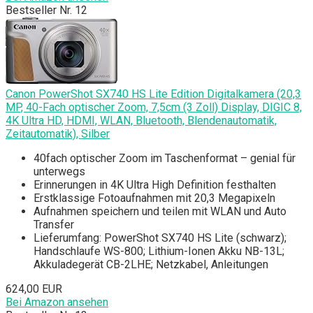
Bestseller Nr. 12
Canon PowerShot SX740 HS Lite Edition Digitalkamera (20,3
MP, 40-Fach optischer Zoom, 7,5cm (3 Zoll) Display, DIGIC 8,
4K Ultra HD, HDMI, WLAN, Bluetooth, Blendenautomatik,
Zeitautomatik), Silber
40fach optischer Zoom im Taschenformat – genial für
unterwegs
Erinnerungen in 4K Ultra High Definition festhalten
Erstklassige Fotoaufnahmen mit 20,3 Megapixeln
Aufnahmen speichern und teilen mit WLAN und Auto
Transfer
Lieferumfang: PowerShot SX740 HS Lite (schwarz);
Handschlaufe WS-800; Lithium-Ionen Akku NB-13L;
Akkuladegerät CB-2LHE; Netzkabel, Anleitungen
624,00 EUR
Bei Amazon ansehen