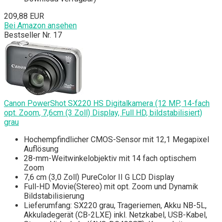
209,88 EUR
Bei Amazon ansehen
Bestseller Nr. 17
Canon PowerShot SX220 HS Digitalkamera (12 MP, 14-fach
opt. Zoom, 7,6cm (3 Zoll) Display, Full HD, bildstabilisiert)
grau
Hochempfindlicher CMOS-Sensor mit 12,1 Megapixel
Auflösung
28-mm-Weitwinkelobjektiv mit 14 fach optischem
Zoom
7,6 cm (3,0 Zoll) PureColor II G LCD Display
Full-HD Movie(Stereo) mit opt. Zoom und Dynamik
Bildstabilisierung
Lieferumfang: SX220 grau, Trageriemen, Akku NB-5L,
Akkuladegerät (CB-2LXE) inkl. Netzkabel, USB-Kabel,