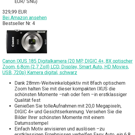
EUR/ SNG)
329,99 EUR
Bei Amazon ansehen
Bestseller Nr. 4
Canon IXUS 185 Digitalkamera (20 MP, DIGIC 4+, 8X optischer
Zoom, 6,8cm (2,7 Zoll) LCD, Display, Smart Auto, HD Movies,
USB, 720p) Kamera digital, schwarz
Dank 28mm-Weitwinkelobjektiv mit 8fach optischem
Zoom halten Sie mit dieser kompakten IXUS die
schönsten Momente –nah oder fern –in erstklassiger
Qualität fest
Genießen Sie tolleAufnahmen mit 20,0 Megapixeln,
DIGIC 4+ und Gesichtserkennung. Versehen Sie die
Bilder Ihrer schönsten Momente mit einem
Datumsstempel
Einfach Motiv anvisieren und auslösen –zu
erstklassigen Ergebnissen verhelfen Easy Auto, ein 6,8