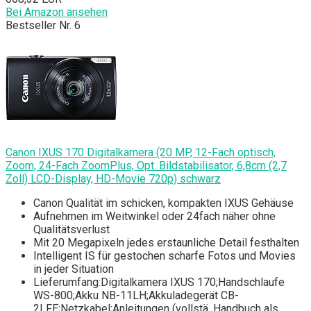
Bei Amazon ansehen
Bestseller Nr. 6
Canon IXUS 170 Digitalkamera (20 MP, 12-Fach optisch,
Zoom, 24-Fach ZoomPlus, Opt. Bildstabilisator, 6,8cm (2,7
Zoll) LCD-Display, HD-Movie 720p) schwarz
Canon Qualität im schicken, kompakten IXUS Gehäuse
Aufnehmen im Weitwinkel oder 24fach näher ohne
Qualitätsverlust
Mit 20 Megapixeln jedes erstaunliche Detail festhalten
Intelligent IS für gestochen scharfe Fotos und Movies
in jeder Situation
Lieferumfang:Digitalkamera IXUS 170;Handschlaufe
WS-800;Akku NB-11LH;Akkuladegerät CB-
2LFE;Netzkabel;Anleitungen (vollstä. Handbuch als