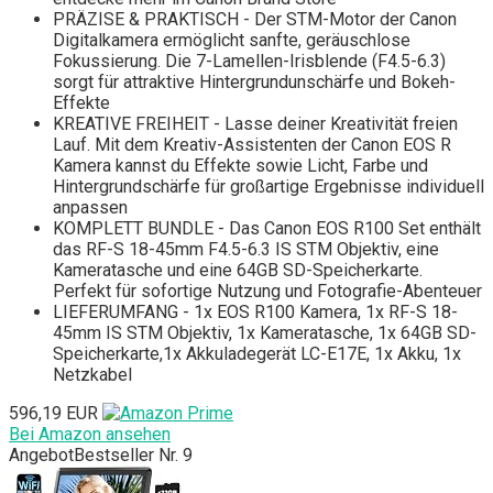
PRÄZISE & PRAKTISCH - Der STM-Motor der Canon
Digitalkamera ermöglicht sanfte, geräuschlose
Fokussierung. Die 7-Lamellen-Irisblende (F4.5-6.3)
sorgt für attraktive Hintergrundunschärfe und Bokeh-
Effekte
KREATIVE FREIHEIT - Lasse deiner Kreativität freien
Lauf. Mit dem Kreativ-Assistenten der Canon EOS R
Kamera kannst du Effekte sowie Licht, Farbe und
Hintergrundschärfe für großartige Ergebnisse individuell
anpassen
KOMPLETT BUNDLE - Das Canon EOS R100 Set enthält
das RF-S 18-45mm F4.5-6.3 IS STM Objektiv, eine
Kameratasche und eine 64GB SD-Speicherkarte.
Perfekt für sofortige Nutzung und Fotografie-Abenteuer
LIEFERUMFANG - 1x EOS R100 Kamera, 1x RF-S 18-
45mm IS STM Objektiv, 1x Kameratasche, 1x 64GB SD-
Speicherkarte,1x Akkuladegerät LC-E17E, 1x Akku, 1x
Netzkabel
596,19 EUR
Bei Amazon ansehen
Angebot
Bestseller Nr. 9