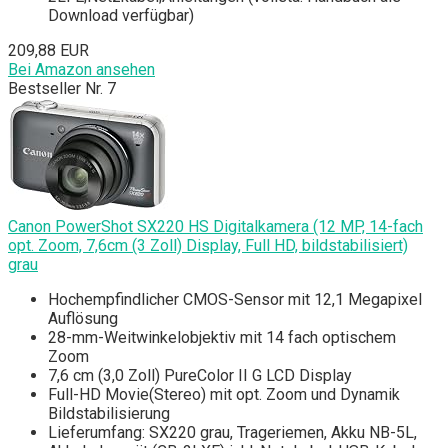
Download verfügbar)
209,88 EUR
Bei Amazon ansehen
Bestseller Nr. 7
Canon PowerShot SX220 HS Digitalkamera (12 MP, 14-fach
opt. Zoom, 7,6cm (3 Zoll) Display, Full HD, bildstabilisiert)
grau
Hochempfindlicher CMOS-Sensor mit 12,1 Megapixel
Auflösung
28-mm-Weitwinkelobjektiv mit 14 fach optischem
Zoom
7,6 cm (3,0 Zoll) PureColor II G LCD Display
Full-HD Movie(Stereo) mit opt. Zoom und Dynamik
Bildstabilisierung
Lieferumfang: SX220 grau, Trageriemen, Akku NB-5L,