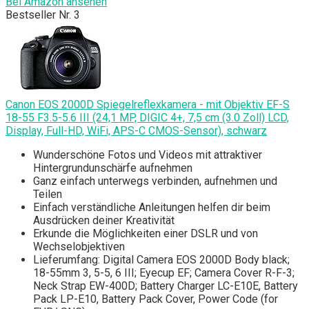
Bei Amazon ansehen
Bestseller Nr. 3
Canon EOS 2000D Spiegelreflexkamera - mit Objektiv EF-S
18-55 F3.5-5.6 III (24,1 MP, DIGIC 4+, 7,5 cm (3.0 Zoll) LCD,
Display, Full-HD, WiFi, APS-C CMOS-Sensor), schwarz
Wunderschöne Fotos und Videos mit attraktiver
Hintergrundunschärfe aufnehmen
Ganz einfach unterwegs verbinden, aufnehmen und
Teilen
Einfach verständliche Anleitungen helfen dir beim
Ausdrücken deiner Kreativität
Erkunde die Möglichkeiten einer DSLR und von
Wechselobjektiven
Lieferumfang: Digital Camera EOS 2000D Body black;
18-55mm 3, 5-5, 6 III; Eyecup EF; Camera Cover R-F-3;
Neck Strap EW-400D; Battery Charger LC-E10E, Battery
Pack LP-E10, Battery Pack Cover, Power Code (for