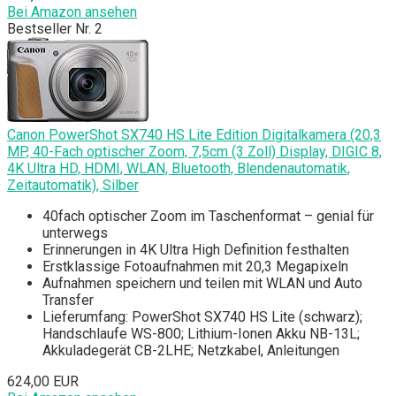
Bei Amazon ansehen
Bestseller Nr. 2
Canon PowerShot SX740 HS Lite Edition Digitalkamera (20,3
MP, 40-Fach optischer Zoom, 7,5cm (3 Zoll) Display, DIGIC 8,
4K Ultra HD, HDMI, WLAN, Bluetooth, Blendenautomatik,
Zeitautomatik), Silber
40fach optischer Zoom im Taschenformat – genial für
unterwegs
Erinnerungen in 4K Ultra High Definition festhalten
Erstklassige Fotoaufnahmen mit 20,3 Megapixeln
Aufnahmen speichern und teilen mit WLAN und Auto
Transfer
Lieferumfang: PowerShot SX740 HS Lite (schwarz);
Handschlaufe WS-800; Lithium-Ionen Akku NB-13L;
Akkuladegerät CB-2LHE; Netzkabel, Anleitungen
624,00 EUR