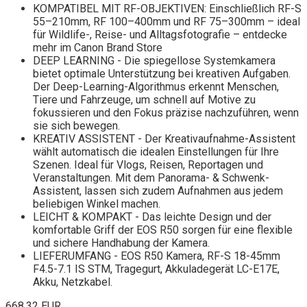
KOMPATIBEL MIT RF-OBJEKTIVEN: Einschließlich RF-S
55–210mm, RF 100–400mm und RF 75–300mm – ideal
für Wildlife-, Reise- und Alltagsfotografie – entdecke
mehr im Canon Brand Store
DEEP LEARNING - Die spiegellose Systemkamera
bietet optimale Unterstützung bei kreativen Aufgaben.
Der Deep-Learning-Algorithmus erkennt Menschen,
Tiere und Fahrzeuge, um schnell auf Motive zu
fokussieren und den Fokus präzise nachzuführen, wenn
sie sich bewegen.
KREATIV ASSISTENT - Der Kreativaufnahme-Assistent
wählt automatisch die idealen Einstellungen für Ihre
Szenen. Ideal für Vlogs, Reisen, Reportagen und
Veranstaltungen. Mit dem Panorama- & Schwenk-
Assistent, lassen sich zudem Aufnahmen aus jedem
beliebigen Winkel machen.
LEICHT & KOMPAKT - Das leichte Design und der
komfortable Griff der EOS R50 sorgen für eine flexible
und sichere Handhabung der Kamera.
LIEFERUMFANG - EOS R50 Kamera, RF-S 18-45mm
F4.5-7.1 IS STM, Tragegurt, Akkuladegerät LC-E17E,
Akku, Netzkabel.
668,32 EUR