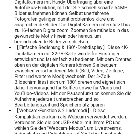
Digitalkamera mit Handy-Übertragung über eine
Autofokus-Funktion, mit der Sie schnell scharfe 64MP
Bilder aufnehmen können. Selbst unerfahrene
Fotografen gelingen damit problemlos klare und
ansprechende Bilder. Die Digital Kamera unterstützt bis
zu 16-fachen Digitalzoom. Zoomen Sie mühelos in das
gewünschte Motiv hinein oder heraus, um
beeindruckende Bilder zu schießen.
【Einfache Bedienung & 180°-Drehdisplay】Diese 4K-
Digitalkamera mit 32GB-Karte wurde für Einsteiger
entwickelt und ist einfach zu bedienen. Mit dem Drehrad
oben an der digitalen Kamera können Sie bequem
zwischen verschiedenen Modi (Bild, Video, Zeitlupe,
Filter und weitere Modi) wechseln. Der 3-Zoll-
Bildschirm lässt sich um 180° drehen und eignet sich
daher hervorragend für Selfies sowie für Vlogs und
YouTube-Videos. Mit der Pausenfunktion können Sie die
Aufnahme jederzeit unterbrechen und so
Bearbeitungszeit und Speicherplatz sparen.
【Webcam-Funktion & 2 Lademodi】 Diese
Kompaktkamera kann als Webcam verwendet werden.
Verbinden Sie sie per USB-Kabel mit Ihrem PC und
wählen Sie den "Webcam-Modus", um Livestreams,
Videochats und Videoblogs auf YouTube, Facebook