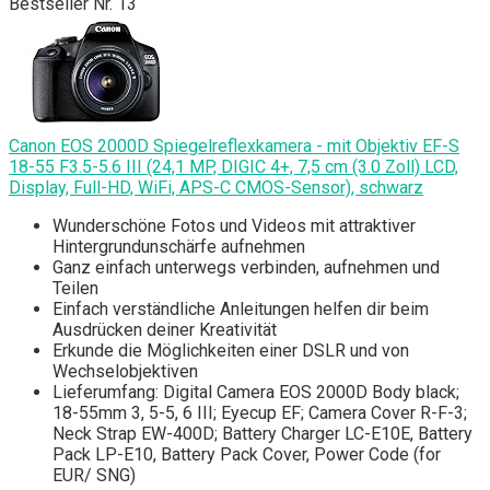
Bestseller Nr. 13
Canon EOS 2000D Spiegelreflexkamera - mit Objektiv EF-S
18-55 F3.5-5.6 III (24,1 MP, DIGIC 4+, 7,5 cm (3.0 Zoll) LCD,
Display, Full-HD, WiFi, APS-C CMOS-Sensor), schwarz
Wunderschöne Fotos und Videos mit attraktiver
Hintergrundunschärfe aufnehmen
Ganz einfach unterwegs verbinden, aufnehmen und
Teilen
Einfach verständliche Anleitungen helfen dir beim
Ausdrücken deiner Kreativität
Erkunde die Möglichkeiten einer DSLR und von
Wechselobjektiven
Lieferumfang: Digital Camera EOS 2000D Body black;
18-55mm 3, 5-5, 6 III; Eyecup EF; Camera Cover R-F-3;
Neck Strap EW-400D; Battery Charger LC-E10E, Battery
Pack LP-E10, Battery Pack Cover, Power Code (for
EUR/ SNG)