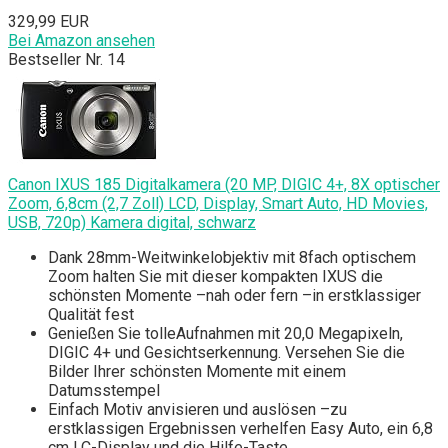
329,99 EUR
Bei Amazon ansehen
Bestseller Nr. 14
Canon IXUS 185 Digitalkamera (20 MP, DIGIC 4+, 8X optischer
Zoom, 6,8cm (2,7 Zoll) LCD, Display, Smart Auto, HD Movies,
USB, 720p) Kamera digital, schwarz
Dank 28mm-Weitwinkelobjektiv mit 8fach optischem
Zoom halten Sie mit dieser kompakten IXUS die
schönsten Momente –nah oder fern –in erstklassiger
Qualität fest
Genießen Sie tolleAufnahmen mit 20,0 Megapixeln,
DIGIC 4+ und Gesichtserkennung. Versehen Sie die
Bilder Ihrer schönsten Momente mit einem
Datumsstempel
Einfach Motiv anvisieren und auslösen –zu
erstklassigen Ergebnissen verhelfen Easy Auto, ein 6,8
cm LC-Display und die Hilfe-Taste