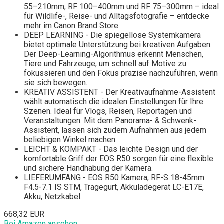
55–210mm, RF 100–400mm und RF 75–300mm – ideal
für Wildlife-, Reise- und Alltagsfotografie – entdecke
mehr im Canon Brand Store
DEEP LEARNING - Die spiegellose Systemkamera
bietet optimale Unterstützung bei kreativen Aufgaben.
Der Deep-Learning-Algorithmus erkennt Menschen,
Tiere und Fahrzeuge, um schnell auf Motive zu
fokussieren und den Fokus präzise nachzuführen, wenn
sie sich bewegen.
KREATIV ASSISTENT - Der Kreativaufnahme-Assistent
wählt automatisch die idealen Einstellungen für Ihre
Szenen. Ideal für Vlogs, Reisen, Reportagen und
Veranstaltungen. Mit dem Panorama- & Schwenk-
Assistent, lassen sich zudem Aufnahmen aus jedem
beliebigen Winkel machen.
LEICHT & KOMPAKT - Das leichte Design und der
komfortable Griff der EOS R50 sorgen für eine flexible
und sichere Handhabung der Kamera.
LIEFERUMFANG - EOS R50 Kamera, RF-S 18-45mm
F4.5-7.1 IS STM, Tragegurt, Akkuladegerät LC-E17E,
Akku, Netzkabel.
668,32 EUR
Bei Amazon ansehen