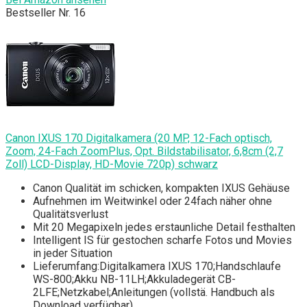
Bestseller Nr. 16
Canon IXUS 170 Digitalkamera (20 MP, 12-Fach optisch,
Zoom, 24-Fach ZoomPlus, Opt. Bildstabilisator, 6,8cm (2,7
Zoll) LCD-Display, HD-Movie 720p) schwarz
Canon Qualität im schicken, kompakten IXUS Gehäuse
Aufnehmen im Weitwinkel oder 24fach näher ohne
Qualitätsverlust
Mit 20 Megapixeln jedes erstaunliche Detail festhalten
Intelligent IS für gestochen scharfe Fotos und Movies
in jeder Situation
Lieferumfang:Digitalkamera IXUS 170;Handschlaufe
WS-800;Akku NB-11LH;Akkuladegerät CB-
2LFE;Netzkabel;Anleitungen (vollstä. Handbuch als
Download verfügbar)