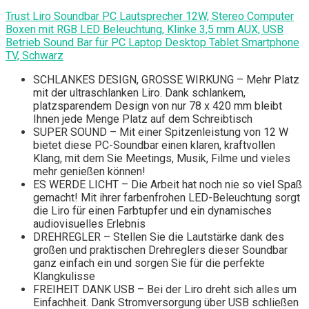
Trust Liro Soundbar PC Lautsprecher 12W, Stereo Computer
Boxen mit RGB LED Beleuchtung, Klinke 3,5 mm AUX, USB
Betrieb Sound Bar für PC Laptop Desktop Tablet Smartphone
TV, Schwarz
SCHLANKES DESIGN, GROSSE WIRKUNG – Mehr Platz
mit der ultraschlanken Liro. Dank schlankem,
platzsparendem Design von nur 78 x 420 mm bleibt
Ihnen jede Menge Platz auf dem Schreibtisch
SUPER SOUND – Mit einer Spitzenleistung von 12 W
bietet diese PC-Soundbar einen klaren, kraftvollen
Klang, mit dem Sie Meetings, Musik, Filme und vieles
mehr genießen können!
ES WERDE LICHT – Die Arbeit hat noch nie so viel Spaß
gemacht! Mit ihrer farbenfrohen LED-Beleuchtung sorgt
die Liro für einen Farbtupfer und ein dynamisches
audiovisuelles Erlebnis
DREHREGLER – Stellen Sie die Lautstärke dank des
großen und praktischen Drehreglers dieser Soundbar
ganz einfach ein und sorgen Sie für die perfekte
Klangkulisse
FREIHEIT DANK USB – Bei der Liro dreht sich alles um
Einfachheit. Dank Stromversorgung über USB schließen