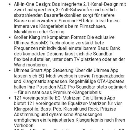
All-in-One Design: Das integrierte 2.1-Kanal-Design mit
zwei Lautsprechern, 3-Zoll-Subwoofer und seitlich
abstrahlenden Bassreflexkanälen sorgt für tiefere
Bässe und erweiterte Surround-Effekte. Ideal für ein
immersives Klangerlebnis beim Filmschauen,
Musikhören oder Gaming.
Großer Klang im kompakten Format: Die exklusive
Ultimea BassMX-Technologie verstärkt tiefe
Frequenzen mit individuell einstellbarem Bass. Dank
des kompakten Designs lässt sich die Soundbar
flexibel aufstellen, unter dem TV platzieren oder an der
Wand montieren.
Ultimea Smart App Steuerung: Über die Ultimea App
lassen sich EQ-Modi wechseln sowie Frequenzbänder
und Klangmatrix anpassen. Regelmäßige OTA-Updates
halten Ihre Poseidon M20 Pro Soundbar stets optimiert
– für ein nahtloses Premium-Klangerlebnis.
121 voreingestellte EQ-Matrizen: Die Ultimea App
bietet 121 voreingestellte Equalizer-Matrizen für vier
Klangprofile: Bass, Pop, Klassik und Rock. Präzise
Abstimmung und dynamische Anpassungen
ermöglichen ein feinjustiertes Klangerlebnis nach Ihren
Vorlieben.