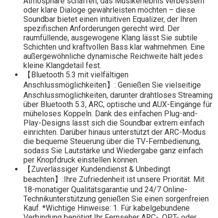
Atmosphäre schaffen, das Musikerlebnis verbessern
oder klare Dialoge gewährleisten möchten – diese
Soundbar bietet einen intuitiven Equalizer, der Ihren
spezifischen Anforderungen gerecht wird. Der
raumfüllende, ausgewogene Klang lässt Sie subtile
Schichten und kraftvollen Bass klar wahrnehmen. Eine
außergewöhnliche dynamische Reichweite hält jedes
kleine Klangdetail fest.
【Bluetooth 5.3 mit vielfältigen
Anschlussmöglichkeiten】: Genießen Sie vielseitige
Anschlussmöglichkeiten, darunter drahtloses Streaming
über Bluetooth 5.3, ARC, optische und AUX-Eingänge für
müheloses Koppeln. Dank des einfachen Plug-and-
Play-Designs lässt sich die Soundbar extrem einfach
einrichten. Darüber hinaus unterstützt der ARC-Modus
die bequeme Steuerung über die TV-Fernbedienung,
sodass Sie Lautstärke und Wiedergabe ganz einfach
per Knopfdruck einstellen können.
【Zuverlässiger Kundendienst & Unbedingt
beachten】:Ihre Zufriedenheit ist unsere Priorität. Mit
18-monatiger Qualitätsgarantie und 24/7 Online-
Technikunterstützung genießen Sie einen sorgenfreien
Kauf. *Wichtige Hinweise: 1. Für kabelgebundene
Verbindung benötigt Ihr Fernseher ARC-, OPT- oder