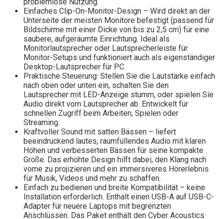
problemlose Nutzung.
Einfaches Clip-On-Monitor-Design – Wird direkt an der
Unterseite der meisten Monitore befestigt (passend für
Bildschirme mit einer Dicke von bis zu 2,5 cm) für eine
saubere, aufgeräumte Einrichtung. Ideal als
Monitorlautsprecher oder Lautsprecherleiste für
Monitor-Setups und funktioniert auch als eigenständiger
Desktop-Lautsprecher für PC.
Praktische Steuerung: Stellen Sie die Lautstärke einfach
nach oben oder unten ein, schalten Sie den
Lautsprecher mit LED-Anzeige stumm, oder spielen Sie
Audio direkt vom Lautsprecher ab. Entwickelt für
schnellen Zugriff beim Arbeiten, Spielen oder
Streaming.
Kraftvoller Sound mit satten Bässen – liefert
beeindruckend lautes, raumfüllendes Audio mit klaren
Höhen und verbesserten Bässen für seine kompakte
Größe. Das erhöhte Design hilft dabei, den Klang nach
vorne zu projizieren und ein immersiveres Hörerlebnis
für Musik, Videos und mehr zu schaffen.
Einfach zu bedienen und breite Kompatibilität – keine
Installation erforderlich. Enthält einen USB-A auf USB-C-
Adapter für neuere Laptops mit begrenzten
Anschlüssen. Das Paket enthält den Cyber Acoustics