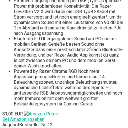
Stromversorgung und Audio per USB (Typ C) Optimale
Power mit problemloser Konnektivität: Die Razer
Leviathan V2 X wird durch ein USB Typ-C-Kabel mit
Strom versorgt und ist noch energieeffizienter*, um dir
dynamischen Sound mit einer Lautstärke von 90 dB bei
1 m Abstand und einfache Konnektivität zu bieten. *Je
nach Ausgangsspannung
Bluetooth 5.0 Übergangsloser Sound am PC und mit
mobilen Geräten: Genieße besten Sound ohne
Aussetzer dank einer praktisch latenzfreien Bluetooth-
Verbindung, und per Razer Audio App kannst du ganz
leicht zwischen deinem PC und dem mobilen Gerät
deiner Wahl umschalten.
Powered by Razer Chroma RGB Noch mehr
Anpassungsmöglichkeiten und Immersion: 14
Beleuchtungszonen, unzählige Beleuchtungsmuster,
dynamische Lichteffekte während des Spiels —
umfassende RGB-Anpassungsmöglichkeiten und noch
mehr Immersion mit dem weltweit größten
Beleuchtungssystem für Gaming-Geräte.
81,00 EUR
Bei Amazon ansehen
Angebot
Bestseller Nr. 12