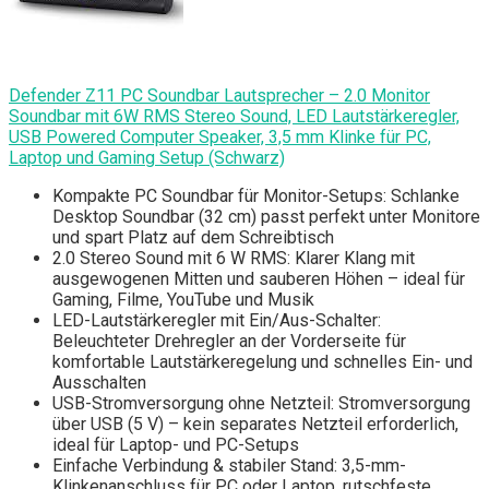
Defender Z11 PC Soundbar Lautsprecher – 2.0 Monitor
Soundbar mit 6W RMS Stereo Sound, LED Lautstärkeregler,
USB Powered Computer Speaker, 3,5 mm Klinke für PC,
Laptop und Gaming Setup (Schwarz)
Kompakte PC Soundbar für Monitor-Setups: Schlanke
Desktop Soundbar (32 cm) passt perfekt unter Monitore
und spart Platz auf dem Schreibtisch
2.0 Stereo Sound mit 6 W RMS: Klarer Klang mit
ausgewogenen Mitten und sauberen Höhen – ideal für
Gaming, Filme, YouTube und Musik
LED-Lautstärkeregler mit Ein/Aus-Schalter:
Beleuchteter Drehregler an der Vorderseite für
komfortable Lautstärkeregelung und schnelles Ein- und
Ausschalten
USB-Stromversorgung ohne Netzteil: Stromversorgung
über USB (5 V) – kein separates Netzteil erforderlich,
ideal für Laptop- und PC-Setups
Einfache Verbindung & stabiler Stand: 3,5-mm-
Klinkenanschluss für PC oder Laptop, rutschfeste