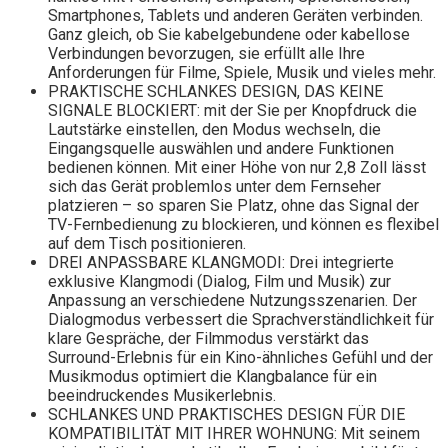
Smartphones, Tablets und anderen Geräten verbinden.
Ganz gleich, ob Sie kabelgebundene oder kabellose
Verbindungen bevorzugen, sie erfüllt alle Ihre
Anforderungen für Filme, Spiele, Musik und vieles mehr.
PRAKTISCHE SCHLANKES DESIGN, DAS KEINE
SIGNALE BLOCKIERT: mit der Sie per Knopfdruck die
Lautstärke einstellen, den Modus wechseln, die
Eingangsquelle auswählen und andere Funktionen
bedienen können. Mit einer Höhe von nur 2,8 Zoll lässt
sich das Gerät problemlos unter dem Fernseher
platzieren – so sparen Sie Platz, ohne das Signal der
TV-Fernbedienung zu blockieren, und können es flexibel
auf dem Tisch positionieren.
DREI ANPASSBARE KLANGMODI: Drei integrierte
exklusive Klangmodi (Dialog, Film und Musik) zur
Anpassung an verschiedene Nutzungsszenarien. Der
Dialogmodus verbessert die Sprachverständlichkeit für
klare Gespräche, der Filmmodus verstärkt das
Surround-Erlebnis für ein Kino-ähnliches Gefühl und der
Musikmodus optimiert die Klangbalance für ein
beeindruckendes Musikerlebnis.
SCHLANKES UND PRAKTISCHES DESIGN FÜR DIE
KOMPATIBILITÄT MIT IHRER WOHNUNG: Mit seinem