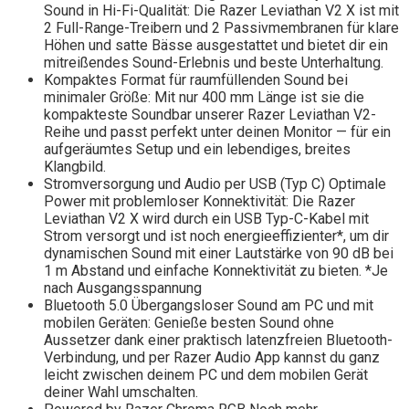
Sound in Hi-Fi-Qualität: Die Razer Leviathan V2 X ist mit
2 Full-Range-Treibern und 2 Passivmembranen für klare
Höhen und satte Bässe ausgestattet und bietet dir ein
mitreißendes Sound-Erlebnis und beste Unterhaltung.
Kompaktes Format für raumfüllenden Sound bei
minimaler Größe: Mit nur 400 mm Länge ist sie die
kompakteste Soundbar unserer Razer Leviathan V2-
Reihe und passt perfekt unter deinen Monitor — für ein
aufgeräumtes Setup und ein lebendiges, breites
Klangbild.
Stromversorgung und Audio per USB (Typ C) Optimale
Power mit problemloser Konnektivität: Die Razer
Leviathan V2 X wird durch ein USB Typ-C-Kabel mit
Strom versorgt und ist noch energieeffizienter*, um dir
dynamischen Sound mit einer Lautstärke von 90 dB bei
1 m Abstand und einfache Konnektivität zu bieten. *Je
nach Ausgangsspannung
Bluetooth 5.0 Übergangsloser Sound am PC und mit
mobilen Geräten: Genieße besten Sound ohne
Aussetzer dank einer praktisch latenzfreien Bluetooth-
Verbindung, und per Razer Audio App kannst du ganz
leicht zwischen deinem PC und dem mobilen Gerät
deiner Wahl umschalten.