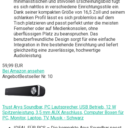
minimalistischen und stilvollen Erscheinungsbild fügt
es sich nahtlos in verschiedene Einrichtungsstile ein.
Dank seiner kompakten Größe von 16,5 Zoll und seinem
schlanken Profil lässt es sich problemlos auf dem
Tisch platzieren und passt perfekt unter die meisten
Fernseher oder auf Medienkonsolen, ohne
überflüssigen Platz zu beanspruchen. Das
benutzerfreundliche Design sorgt für eine einfache
Integration in Ihre bestehende Einrichtung und liefert
gleichzeitig eine zuverlässige, hochwertige
Audioleistung.
59,99 EUR
Bei Amazon ansehen
Angebot
Bestseller Nr. 10
Trust Arys Soundbar, PC Lautsprecher, USB Betrieb, 12 W
Spitzenleistung, 3,5 mm AUX Anschluss, Computer Boxen für
PC, Monitor, Laptop, TV, Musik - Schwarz
IDEAL FÜR PCS – Die kompakte Arys Soundbar passt