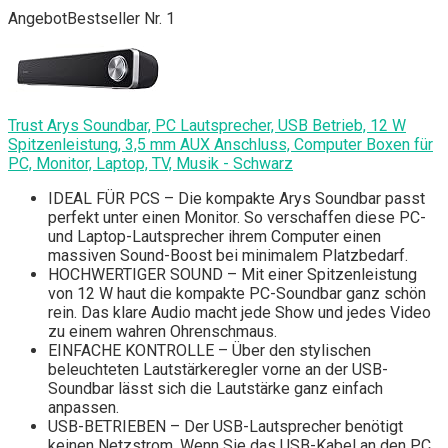
Angebot
Bestseller Nr. 1
Trust Arys Soundbar, PC Lautsprecher, USB Betrieb, 12 W
Spitzenleistung, 3,5 mm AUX Anschluss, Computer Boxen für
PC, Monitor, Laptop, TV, Musik - Schwarz
IDEAL FÜR PCS – Die kompakte Arys Soundbar passt
perfekt unter einen Monitor. So verschaffen diese PC-
und Laptop-Lautsprecher ihrem Computer einen
massiven Sound-Boost bei minimalem Platzbedarf.
HOCHWERTIGER SOUND – Mit einer Spitzenleistung
von 12 W haut die kompakte PC-Soundbar ganz schön
rein. Das klare Audio macht jede Show und jedes Video
zu einem wahren Ohrenschmaus.
EINFACHE KONTROLLE – Über den stylischen
beleuchteten Lautstärkeregler vorne an der USB-
Soundbar lässt sich die Lautstärke ganz einfach
anpassen.
USB-BETRIEBEN – Der USB-Lautsprecher benötigt
keinen Netzstrom. Wenn Sie das USB-Kabel an den PC