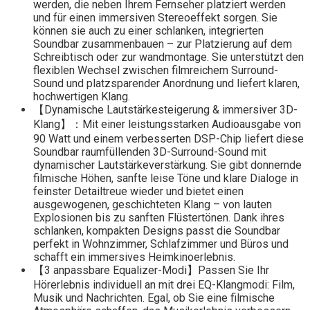
werden, die neben Ihrem Fernseher platziert werden
und für einen immersiven Stereoeffekt sorgen. Sie
können sie auch zu einer schlanken, integrierten
Soundbar zusammenbauen – zur Platzierung auf dem
Schreibtisch oder zur wandmontage. Sie unterstützt den
flexiblen Wechsel zwischen filmreichem Surround-
Sound und platzsparender Anordnung und liefert klaren,
hochwertigen Klang.
【Dynamische Lautstärkesteigerung & immersiver 3D-
Klang】：Mit einer leistungsstarken Audioausgabe von
90 Watt und einem verbesserten DSP-Chip liefert diese
Soundbar raumfüllenden 3D-Surround-Sound mit
dynamischer Lautstärkeverstärkung. Sie gibt donnernde
filmische Höhen, sanfte leise Töne und klare Dialoge in
feinster Detailtreue wieder und bietet einen
ausgewogenen, geschichteten Klang – von lauten
Explosionen bis zu sanften Flüstertönen. Dank ihres
schlanken, kompakten Designs passt die Soundbar
perfekt in Wohnzimmer, Schlafzimmer und Büros und
schafft ein immersives Heimkinoerlebnis.
【3 anpassbare Equalizer-Modi】Passen Sie Ihr
Hörerlebnis individuell an mit drei EQ-Klangmodi: Film,
Musik und Nachrichten. Egal, ob Sie eine filmische