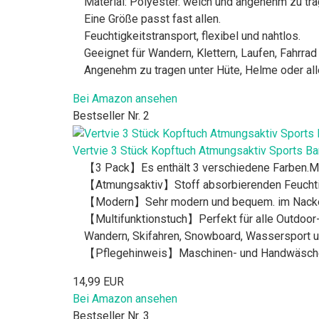
Material: Polyester. weich und angenehm zu tr
Eine Größe passt fast allen.
Feuchtigkeitstransport, flexibel und nahtlos.
Geeignet für Wandern, Klettern, Laufen, Fahrrad
Angenehm zu tragen unter Hüte, Helme oder all
Bei Amazon ansehen
Bestseller Nr. 2
Vertvie 3 Stück Kopftuch Atmungsaktiv Sports B
【3 Pack】Es enthält 3 verschiedene Farben.Mat
【Atmungsaktiv】Stoff absorbierenden Feuchtigkei
【Modern】Sehr modern und bequem. im Nacken z
【Multifunktionstuch】Perfekt für alle Outdoor-Ak
Wandern, Skifahren, Snowboard, Wassersport 
【Pflegehinweis】Maschinen- und Handwäsche. L
14,99 EUR
Bei Amazon ansehen
Bestseller Nr. 3