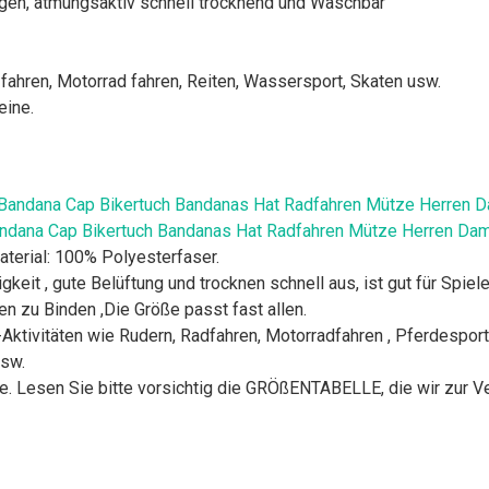
agen, atmungsaktiv schnell trocknend und Waschbar
 fahren, Motorrad fahren, Reiten, Wassersport, Skaten usw.
eine.
andana Cap Bikertuch Bandanas Hat Radfahren Mütze Herren Dam
erial: 100% Polyesterfaser.
t , gute Belüftung und trocknen schnell aus, ist gut für Spiele
u Binden ,Die Größe passt fast allen.
tivitäten wie Rudern, Radfahren, Motorradfahren , Pferdesport , a
usw.
esen Sie bitte vorsichtig die GRÖßENTABELLE, die wir zur Ver