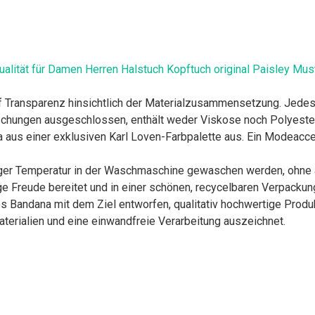
ität für Damen Herren Halstuch Kopftuch original Paisley Mu
ransparenz hinsichtlich der Materialzusammensetzung. Jedes 
chungen ausgeschlossen, enthält weder Viskose noch Polyester
us einer exklusiven Karl Loven-Farbpalette aus. Ein Modeaccess
r Temperatur in der Waschmaschine gewaschen werden, ohne a
e Freude bereitet und in einer schönen, recycelbaren Verpackung
ndana mit dem Ziel entworfen, qualitativ hochwertige Produkt
aterialien und eine einwandfreie Verarbeitung auszeichnet.