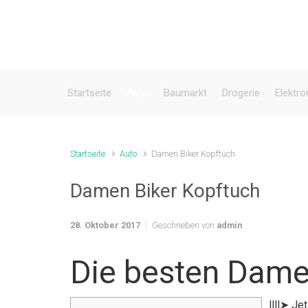
Zum Hauptinhalt springen
Startseite
Auto
Baumarkt
Drogerie
Elektro
Startseite
Auto
Damen Biker Kopftuch
Damen Biker Kopftuch
28. Oktober 2017
Geschrieben von
admin
Die besten Dame
llll➤ J