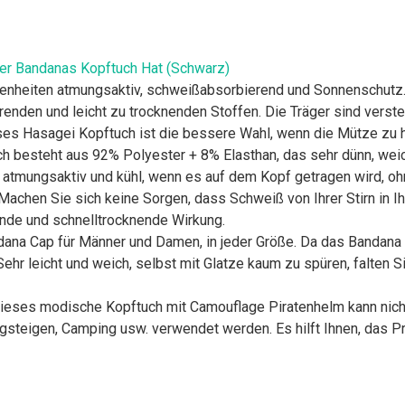
r Bandanas Kopftuch Hat (Schwarz)
enheiten atmungsaktiv, schweißabsorbierend und Sonnenschutz.
enden und leicht zu trocknenden Stoffen. Die Träger sind verstel
eses Hasagei Kopftuch ist die bessere Wahl, wenn die Mütze zu h
 besteht aus 92% Polyester + 8% Elasthan, das sehr dünn, weic
atmungsaktiv und kühl, wenn es auf dem Kopf getragen wird, ohn
chen Sie sich keine Sorgen, dass Schweiß von Ihrer Stirn in Ihr 
nde und schnelltrocknende Wirkung.
a Cap für Männer und Damen, in jeder Größe. Da das Bandana sel
 Sehr leicht und weich, selbst mit Glatze kaum zu spüren, falt
ieses modische Kopftuch mit Camouflage Piratenhelm kann nicht
ergsteigen, Camping usw. verwendet werden. Es hilft Ihnen, da