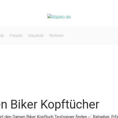
nik
Freizeit
Haushalt
Wohnen
n Biker Kopftücher
etzt den Damen Biker Kopftuch Testsieger finden ✅ Ratgeber, Er