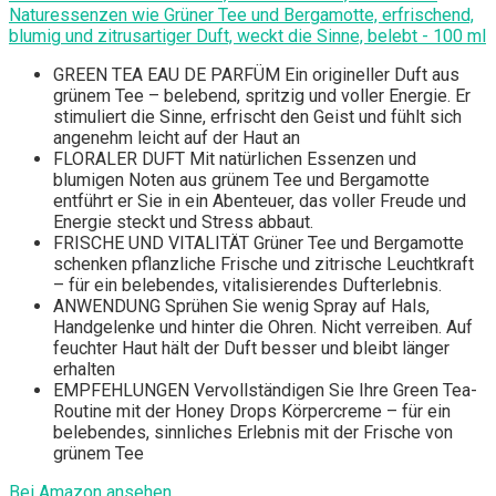
Naturessenzen wie Grüner Tee und Bergamotte, erfrischend,
blumig und zitrusartiger Duft, weckt die Sinne, belebt - 100 ml
GREEN TEA EAU DE PARFÜM Ein origineller Duft aus
grünem Tee – belebend, spritzig und voller Energie. Er
stimuliert die Sinne, erfrischt den Geist und fühlt sich
angenehm leicht auf der Haut an
FLORALER DUFT Mit natürlichen Essenzen und
blumigen Noten aus grünem Tee und Bergamotte
entführt er Sie in ein Abenteuer, das voller Freude und
Energie steckt und Stress abbaut.
FRISCHE UND VITALITÄT Grüner Tee und Bergamotte
schenken pflanzliche Frische und zitrische Leuchtkraft
– für ein belebendes, vitalisierendes Dufterlebnis.
ANWENDUNG Sprühen Sie wenig Spray auf Hals,
Handgelenke und hinter die Ohren. Nicht verreiben. Auf
feuchter Haut hält der Duft besser und bleibt länger
erhalten
EMPFEHLUNGEN Vervollständigen Sie Ihre Green Tea-
Routine mit der Honey Drops Körpercreme – für ein
belebendes, sinnliches Erlebnis mit der Frische von
grünem Tee
Bei Amazon ansehen