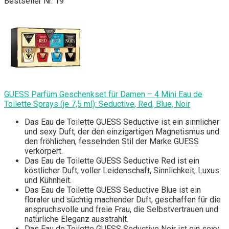
Bestseller Nr. 19
GUESS Parfüm Geschenkset für Damen – 4 Mini Eau de
Toilette Sprays (je 7,5 ml): Seductive, Red, Blue, Noir
Das Eau de Toilette GUESS Seductive ist ein sinnlicher
und sexy Duft, der den einzigartigen Magnetismus und
den fröhlichen, fesselnden Stil der Marke GUESS
verkörpert.
Das Eau de Toilette GUESS Seductive Red ist ein
köstlicher Duft, voller Leidenschaft, Sinnlichkeit, Luxus
und Kühnheit.
Das Eau de Toilette GUESS Seductive Blue ist ein
floraler und süchtig machender Duft, geschaffen für die
anspruchsvolle und freie Frau, die Selbstvertrauen und
natürliche Eleganz ausstrahlt.
Das Eau de Toilette GUESS Seductive Noir ist ein sexy