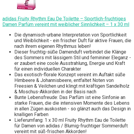
adidas Fruity Rhythm Eau De Toilette – Sportlich-fruchtiges
Damen Parfüm vereint mit weiblicher Sinnlichkeit – 1 x 30 ml
Die dynamisch-urbane Interpretation von Sportlichkeit
und Weiblichkeit - ein frischer Duft für aktive Frauen, die
nach ihrem eigenen Rhythmus leben!
Dieser fruchtig-süße Damenduft verbindet die Klänge
des Sommers mit lässigem Stil und femininer Eleganz -
er zaubert eine coole Ausstrahlung, Energie und Kraft
für einen individuellen Charakter
Das exotisch-florale Konzept vereint im Auftakt süße
Himbeere & Johannisbeere, entfaltet Noten von
Freesien & Veilchen und klingt mit kräftigen Sandelholz
& Moschus-Akkorden in der Basis nach
Bunte Lebensfreude: Das Parfüm ist eine Sinfonie an
starke Frauen, die die intensiven Momente des Lebens
in allen Zügen auskosten - so glänzt auch das Design in
knalligen Farben
Lieferumfang: 1 x 30 ml Fruity Rhythm Eau de Toilette
für Damen von adidas / Blumig-fruchtiger Sommerduft
vereint mit süß-frischen Akkorden!