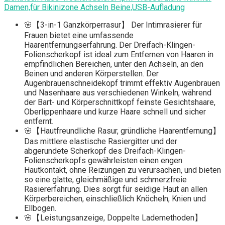
Damen,für Bikinizone Achseln Beine,USB-Aufladung
🌸【3-in-1 Ganzkörperrasur】 Der Intimrasierer für
Frauen bietet eine umfassende
Haarentfernungserfahrung. Der Dreifach-Klingen-
Folienscherkopf ist ideal zum Entfernen von Haaren in
empfindlichen Bereichen, unter den Achseln, an den
Beinen und anderen Körperstellen. Der
Augenbrauenschneidekopf trimmt effektiv Augenbrauen
und Nasenhaare aus verschiedenen Winkeln, während
der Bart- und Körperschnittkopf feinste Gesichtshaare,
Oberlippenhaare und kurze Haare schnell und sicher
entfernt.
🌸【Hautfreundliche Rasur, gründliche Haarentfernung】
Das mittlere elastische Rasiergitter und der
abgerundete Scherkopf des Dreifach-Klingen-
Folienscherkopfs gewährleisten einen engen
Hautkontakt, ohne Reizungen zu verursachen, und bieten
so eine glatte, gleichmäßige und schmerzfreie
Rasiererfahrung. Dies sorgt für seidige Haut an allen
Körperbereichen, einschließlich Knöcheln, Knien und
Ellbogen.
🌸【Leistungsanzeige, Doppelte Lademethoden】