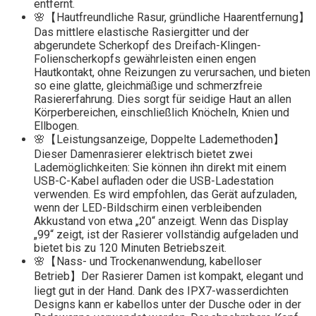
entfernt.
🌸【Hautfreundliche Rasur, gründliche Haarentfernung】
Das mittlere elastische Rasiergitter und der
abgerundete Scherkopf des Dreifach-Klingen-
Folienscherkopfs gewährleisten einen engen
Hautkontakt, ohne Reizungen zu verursachen, und bieten
so eine glatte, gleichmäßige und schmerzfreie
Rasiererfahrung. Dies sorgt für seidige Haut an allen
Körperbereichen, einschließlich Knöcheln, Knien und
Ellbogen.
🌸【Leistungsanzeige, Doppelte Lademethoden】
Dieser Damenrasierer elektrisch bietet zwei
Lademöglichkeiten: Sie können ihn direkt mit einem
USB-C-Kabel aufladen oder die USB-Ladestation
verwenden. Es wird empfohlen, das Gerät aufzuladen,
wenn der LED-Bildschirm einen verbleibenden
Akkustand von etwa „20“ anzeigt. Wenn das Display
„99“ zeigt, ist der Rasierer vollständig aufgeladen und
bietet bis zu 120 Minuten Betriebszeit.
🌸【Nass- und Trockenanwendung, kabelloser
Betrieb】Der Rasierer Damen ist kompakt, elegant und
liegt gut in der Hand. Dank des IPX7-wasserdichten
Designs kann er kabellos unter der Dusche oder in der