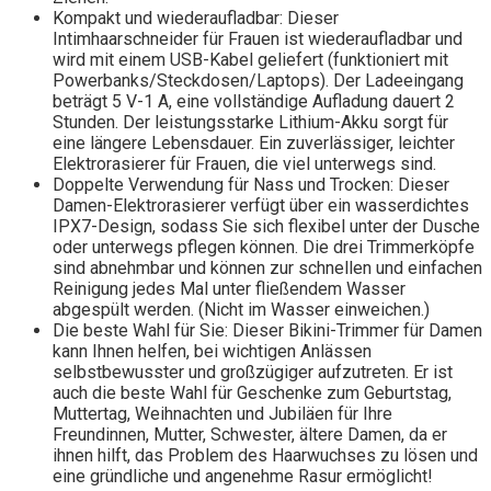
Kompakt und wiederaufladbar: Dieser
Intimhaarschneider für Frauen ist wiederaufladbar und
wird mit einem USB-Kabel geliefert (funktioniert mit
Powerbanks/Steckdosen/Laptops). Der Ladeeingang
beträgt 5 V-1 A, eine vollständige Aufladung dauert 2
Stunden. Der leistungsstarke Lithium-Akku sorgt für
eine längere Lebensdauer. Ein zuverlässiger, leichter
Elektrorasierer für Frauen, die viel unterwegs sind.
Doppelte Verwendung für Nass und Trocken: Dieser
Damen-Elektrorasierer verfügt über ein wasserdichtes
IPX7-Design, sodass Sie sich flexibel unter der Dusche
oder unterwegs pflegen können. Die drei Trimmerköpfe
sind abnehmbar und können zur schnellen und einfachen
Reinigung jedes Mal unter fließendem Wasser
abgespült werden. (Nicht im Wasser einweichen.)
Die beste Wahl für Sie: Dieser Bikini-Trimmer für Damen
kann Ihnen helfen, bei wichtigen Anlässen
selbstbewusster und großzügiger aufzutreten. Er ist
auch die beste Wahl für Geschenke zum Geburtstag,
Muttertag, Weihnachten und Jubiläen für Ihre
Freundinnen, Mutter, Schwester, ältere Damen, da er
ihnen hilft, das Problem des Haarwuchses zu lösen und
eine gründliche und angenehme Rasur ermöglicht!