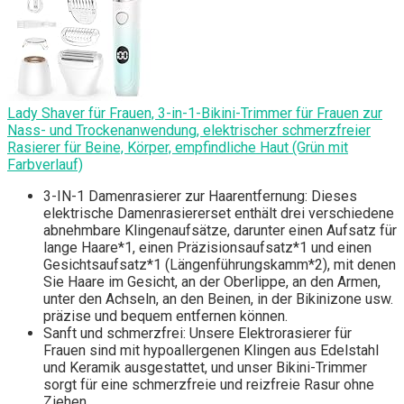
Lady Shaver für Frauen, 3-in-1-Bikini-Trimmer für Frauen zur
Nass- und Trockenanwendung, elektrischer schmerzfreier
Rasierer für Beine, Körper, empfindliche Haut (Grün mit
Farbverlauf)
3-IN-1 Damenrasierer zur Haarentfernung: Dieses
elektrische Damenrasiererset enthält drei verschiedene
abnehmbare Klingenaufsätze, darunter einen Aufsatz für
lange Haare*1, einen Präzisionsaufsatz*1 und einen
Gesichtsaufsatz*1 (Längenführungskamm*2), mit denen
Sie Haare im Gesicht, an der Oberlippe, an den Armen,
unter den Achseln, an den Beinen, in der Bikinizone usw.
präzise und bequem entfernen können.
Sanft und schmerzfrei: Unsere Elektrorasierer für
Frauen sind mit hypoallergenen Klingen aus Edelstahl
und Keramik ausgestattet, und unser Bikini-Trimmer
sorgt für eine schmerzfreie und reizfreie Rasur ohne
Ziehen.