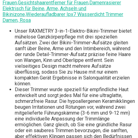
Frauen,Gesichtshaarentferner für Frauen,Damenrasierer
Elektrisch für Beine, Arme, Achseln und
Bikinizone,Wiederaufladbarer Ipx7 Wasserdicht Trimmer
Damen, Rosa
Unser RAXMETRY 3-in-1-Elektro-Bikini-Trimmer bietet
mühelose Ganzkörperpflege mit drei speziellen
Aufsätzen. Zwei der Bikini-Trimmer-Aufsätze gleiten
sanft über Beine, Arme und den Intimbereich, während
der runde Detail-Trimmer-Aufsatz präzise feine Haare
von Wangen, Kinn und Oberlippe entfernt. Sein
vielseitiges Design macht mehrere Aufsätze
überflüssig, sodass Sie zu Hause mit nur einem
kompakten Gerät Ergebnisse in Salonqualität erzielen
können.
Dieser Trimmer wurde speziell für empfindliche Haut
entwickelt und sorgt jedes Mal für eine ultraglatte,
schmerzfreie Rasur. Die hypoallergenen Keramikklingen
beugen Irritationen und Rötungen vor, während zwei
mitgelieferte Führungskämme (3-6 mm und 9-12 mm)
eine individuelle Anpassung der Trimmlänge
ermöglichen. Ganz gleich, ob Sie eine gründliche Rasur
oder ein sauberes Trimmen bevorzugen, die sanften,
aber effektiven Klingen passen sich den Bedürfnissen