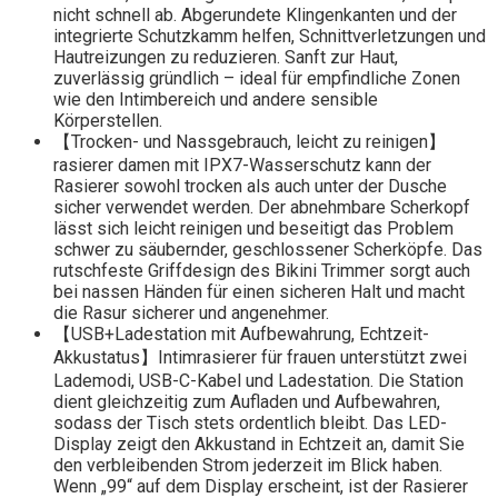
nicht schnell ab. Abgerundete Klingenkanten und der
integrierte Schutzkamm helfen, Schnittverletzungen und
Hautreizungen zu reduzieren. Sanft zur Haut,
zuverlässig gründlich – ideal für empfindliche Zonen
wie den Intimbereich und andere sensible
Körperstellen.
【Trocken- und Nassgebrauch, leicht zu reinigen】
rasierer damen mit IPX7-Wasserschutz kann der
Rasierer sowohl trocken als auch unter der Dusche
sicher verwendet werden. Der abnehmbare Scherkopf
lässt sich leicht reinigen und beseitigt das Problem
schwer zu säubernder, geschlossener Scherköpfe. Das
rutschfeste Griffdesign des Bikini Trimmer sorgt auch
bei nassen Händen für einen sicheren Halt und macht
die Rasur sicherer und angenehmer.
【USB+Ladestation mit Aufbewahrung, Echtzeit-
Akkustatus】Intimrasierer für frauen unterstützt zwei
Lademodi, USB-C-Kabel und Ladestation. Die Station
dient gleichzeitig zum Aufladen und Aufbewahren,
sodass der Tisch stets ordentlich bleibt. Das LED-
Display zeigt den Akkustand in Echtzeit an, damit Sie
den verbleibenden Strom jederzeit im Blick haben.
Wenn „99“ auf dem Display erscheint, ist der Rasierer