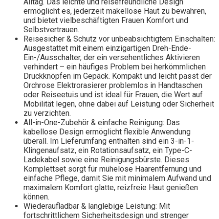
Alltag. Das leichte und reisefreundliche Design
ermöglicht es, jederzeit makellose Haut zu bewahren,
und bietet vielbeschäftigten Frauen Komfort und
Selbstvertrauen.
Reisesicher & Schutz vor unbeabsichtigtem Einschalten:
Ausgestattet mit einem einzigartigen Dreh-Ende-
Ein-/Ausschalter, der ein versehentliches Aktivieren
verhindert – ein häufiges Problem bei herkömmlichen
Druckknöpfen im Gepäck. Kompakt und leicht passt der
Orchrose Elektrorasierer problemlos in Handtaschen
oder Reiseetuis und ist ideal für Frauen, die Wert auf
Mobilität legen, ohne dabei auf Leistung oder Sicherheit
zu verzichten.
All-in-One-Zubehör & einfache Reinigung: Das
kabellose Design ermöglicht flexible Anwendung
überall. Im Lieferumfang enthalten sind ein 3-in-1-
Klingenaufsatz, ein Rotationsaufsatz, ein Type-C-
Ladekabel sowie eine Reinigungsbürste. Dieses
Komplettset sorgt für mühelose Haarentfernung und
einfache Pflege, damit Sie mit minimalem Aufwand und
maximalem Komfort glatte, reizfreie Haut genießen
können.
Wiederaufladbar & langlebige Leistung: Mit
fortschrittlichem Sicherheitsdesign und strenger