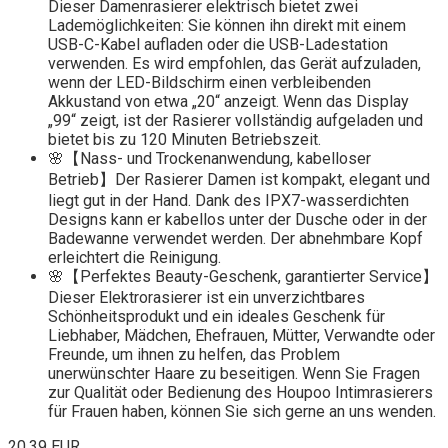
Dieser Damenrasierer elektrisch bietet zwei
Lademöglichkeiten: Sie können ihn direkt mit einem
USB-C-Kabel aufladen oder die USB-Ladestation
verwenden. Es wird empfohlen, das Gerät aufzuladen,
wenn der LED-Bildschirm einen verbleibenden
Akkustand von etwa „20“ anzeigt. Wenn das Display
„99“ zeigt, ist der Rasierer vollständig aufgeladen und
bietet bis zu 120 Minuten Betriebszeit.
🌸【Nass- und Trockenanwendung, kabelloser
Betrieb】Der Rasierer Damen ist kompakt, elegant und
liegt gut in der Hand. Dank des IPX7-wasserdichten
Designs kann er kabellos unter der Dusche oder in der
Badewanne verwendet werden. Der abnehmbare Kopf
erleichtert die Reinigung.
🌸【Perfektes Beauty-Geschenk, garantierter Service】
Dieser Elektrorasierer ist ein unverzichtbares
Schönheitsprodukt und ein ideales Geschenk für
Liebhaber, Mädchen, Ehefrauen, Mütter, Verwandte oder
Freunde, um ihnen zu helfen, das Problem
unerwünschter Haare zu beseitigen. Wenn Sie Fragen
zur Qualität oder Bedienung des Houpoo Intimrasierers
für Frauen haben, können Sie sich gerne an uns wenden.
20,39 EUR