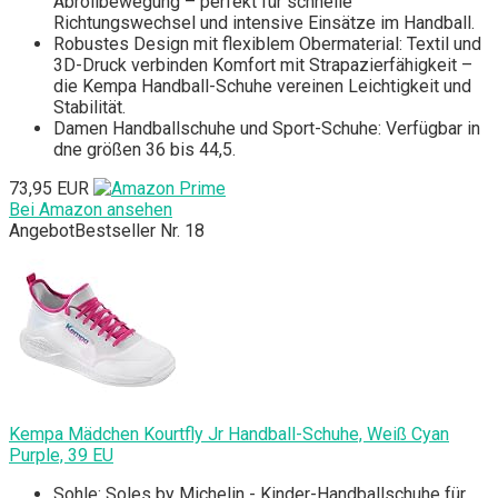
Abrollbewegung – perfekt für schnelle
Richtungswechsel und intensive Einsätze im Handball.
Robustes Design mit flexiblem Obermaterial: Textil und
3D-Druck verbinden Komfort mit Strapazierfähigkeit –
die Kempa Handball-Schuhe vereinen Leichtigkeit und
Stabilität.
Damen Handballschuhe und Sport-Schuhe: Verfügbar in
dne größen 36 bis 44,5.
73,95 EUR
Bei Amazon ansehen
Angebot
Bestseller Nr. 18
Kempa Mädchen Kourtfly Jr Handball-Schuhe, Weiß Cyan
Purple, 39 EU
Sohle: Soles by Michelin - Kinder-Handballschuhe für