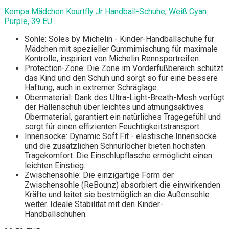
Kempa Mädchen Kourtfly Jr Handball-Schuhe, Weiß Cyan
Purple, 39 EU
Sohle: Soles by Michelin - Kinder-Handballschuhe für
Mädchen mit spezieller Gummimischung für maximale
Kontrolle, inspiriert von Michelin Rennsportreifen.
Protection-Zone: Die Zone im Vorderfußbereich schützt
das Kind und den Schuh und sorgt so für eine bessere
Haftung, auch in extremer Schräglage.
Obermaterial: Dank des Ultra-Light-Breath-Mesh verfügt
der Hallenschuh über leichtes und atmungsaktives
Obermaterial, garantiert ein natürliches Tragegefühl und
sorgt für einen effizienten Feuchtigkeitstransport.
Innensocke: Dynamic Soft Fit - elastische Innensocke
und die zusätzlichen Schnürlöcher bieten höchsten
Tragekomfort. Die Einschlupflasche ermöglicht einen
leichten Einstieg.
Zwischensohle: Die einzigartige Form der
Zwischensohle (ReBounz) absorbiert die einwirkenden
Kräfte und leitet sie bestmöglich an die Außensohle
weiter. Ideale Stabilität mit den Kinder-
Handballschuhen.