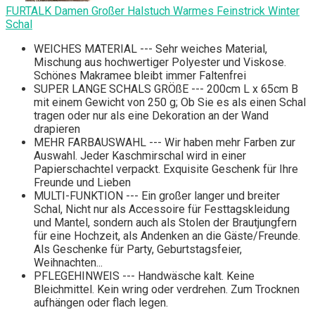
FURTALK Damen Großer Halstuch Warmes Feinstrick Winter
Schal
WEICHES MATERIAL --- Sehr weiches Material,
Mischung aus hochwertiger Polyester und Viskose.
Schönes Makramee bleibt immer Faltenfrei
SUPER LANGE SCHALS GRÖßE --- 200cm L x 65cm B
mit einem Gewicht von 250 g; Ob Sie es als einen Schal
tragen oder nur als eine Dekoration an der Wand
drapieren
MEHR FARBAUSWAHL --- Wir haben mehr Farben zur
Auswahl. Jeder Kaschmirschal wird in einer
Papierschachtel verpackt. Exquisite Geschenk für Ihre
Freunde und Lieben
MULTI-FUNKTION --- Ein großer langer und breiter
Schal, Nicht nur als Accessoire für Festtagskleidung
und Mantel, sondern auch als Stolen der Brautjungfern
für eine Hochzeit, als Andenken an die Gäste/Freunde.
Als Geschenke für Party, Geburtstagsfeier,
Weihnachten...
PFLEGEHINWEIS --- Handwäsche kalt. Keine
Bleichmittel. Kein wring oder verdrehen. Zum Trocknen
aufhängen oder flach legen.