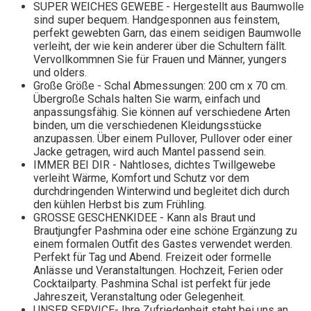
SUPER WEICHES GEWEBE - Hergestellt aus Baumwolle
sind super bequem. Handgesponnen aus feinstem,
perfekt gewebten Garn, das einem seidigen Baumwolle
verleiht, der wie kein anderer über die Schultern fällt.
Vervollkommnen Sie für Frauen und Männer, yungers
und olders.
Große Größe - Schal Abmessungen: 200 cm x 70 cm.
Übergroße Schals halten Sie warm, einfach und
anpassungsfähig. Sie können auf verschiedene Arten
binden, um die verschiedenen Kleidungsstücke
anzupassen. Über einem Pullover, Pullover oder einer
Jacke getragen, wird auch Mantel passend sein.
IMMER BEI DIR - Nahtloses, dichtes Twillgewebe
verleiht Wärme, Komfort und Schutz vor dem
durchdringenden Winterwind und begleitet dich durch
den kühlen Herbst bis zum Frühling.
GROSSE GESCHENKIDEE - Kann als Braut und
Brautjungfer Pashmina oder eine schöne Ergänzung zu
einem formalen Outfit des Gastes verwendet werden.
Perfekt für Tag und Abend. Freizeit oder formelle
Anlässe und Veranstaltungen. Hochzeit, Ferien oder
Cocktailparty. Pashmina Schal ist perfekt für jede
Jahreszeit, Veranstaltung oder Gelegenheit.
UNSER SERVICE- Ihre Zufriedenheit steht bei uns an