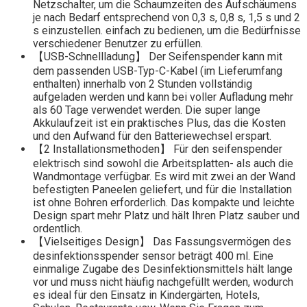
Netzschalter, um die Schaumzeiten des Aufschäumens
je nach Bedarf entsprechend von 0,3 s, 0,8 s, 1,5 s und 2
s einzustellen. einfach zu bedienen, um die Bedürfnisse
verschiedener Benutzer zu erfüllen.
【USB-Schnellladung】 Der Seifenspender kann mit
dem passenden USB-Typ-C-Kabel (im Lieferumfang
enthalten) innerhalb von 2 Stunden vollständig
aufgeladen werden und kann bei voller Aufladung mehr
als 60 Tage verwendet werden. Die super lange
Akkulaufzeit ist ein praktisches Plus, das die Kosten
und den Aufwand für den Batteriewechsel erspart.
【2 Installationsmethoden】 Für den seifenspender
elektrisch sind sowohl die Arbeitsplatten- als auch die
Wandmontage verfügbar. Es wird mit zwei an der Wand
befestigten Paneelen geliefert, und für die Installation
ist ohne Bohren erforderlich. Das kompakte und leichte
Design spart mehr Platz und hält Ihren Platz sauber und
ordentlich.
【Vielseitiges Design】 Das Fassungsvermögen des
desinfektionsspender sensor beträgt 400 ml. Eine
einmalige Zugabe des Desinfektionsmittels hält lange
vor und muss nicht häufig nachgefüllt werden, wodurch
es ideal für den Einsatz in Kindergärten, Hotels,