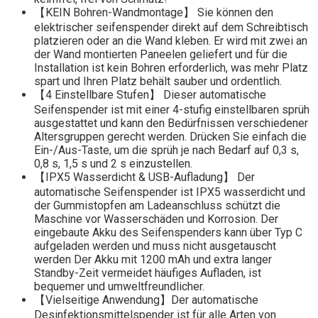
【KEIN Bohren-Wandmontage】 Sie können den
elektrischer seifenspender direkt auf dem Schreibtisch
platzieren oder an die Wand kleben. Er wird mit zwei an
der Wand montierten Paneelen geliefert und für die
Installation ist kein Bohren erforderlich, was mehr Platz
spart und Ihren Platz behält sauber und ordentlich.
【4 Einstellbare Stufen】 Dieser automatische
Seifenspender ist mit einer 4-stufig einstellbaren sprüh
ausgestattet und kann den Bedürfnissen verschiedener
Altersgruppen gerecht werden. Drücken Sie einfach die
Ein-/Aus-Taste, um die sprüh je nach Bedarf auf 0,3 s,
0,8 s, 1,5 s und 2 s einzustellen.
【IPX5 Wasserdicht & USB-Aufladung】 Der
automatische Seifenspender ist IPX5 wasserdicht und
der Gummistopfen am Ladeanschluss schützt die
Maschine vor Wasserschäden und Korrosion. Der
eingebaute Akku des Seifenspenders kann über Typ C
aufgeladen werden und muss nicht ausgetauscht
werden Der Akku mit 1200 mAh und extra langer
Standby-Zeit vermeidet häufiges Aufladen, ist
bequemer und umweltfreundlicher.
【Vielseitige Anwendung】Der automatische
Desinfektionsmittelspender ist für alle Arten von