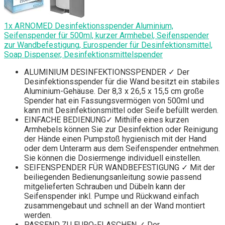
1x ARNOMED Desinfektionsspender Aluminium,
Seifenspender für 500ml, kurzer Armhebel, Seifenspender
zur Wandbefestigung, Eurospender für Desinfektionsmittel,
Soap Dispenser, Desinfektionsmittelspender
ALUMINIUM DESINFEKTIONSSPENDER ✓ Der
Desinfektionsspender für die Wand besitzt ein stabiles
Aluminium-Gehäuse. Der 8,3 x 26,5 x 15,5 cm große
Spender hat ein Fassungsvermögen von 500ml und
kann mit Desinfektionsmittel oder Seife befüllt werden.
EINFACHE BEDIENUNG✓ Mithilfe eines kurzen
Armhebels können Sie zur Desinfektion oder Reinigung
der Hände einen Pumpstoß hygienisch mit der Hand
oder dem Unterarm aus dem Seifenspender entnehmen.
Sie können die Dosiermenge individuell einstellen.
SEIFENSPENDER FÜR WANDBEFESTIGUNG ✓ Mit der
beiliegenden Bedienungsanleitung sowie passend
mitgelieferten Schrauben und Dübeln kann der
Seifenspender inkl. Pumpe und Rückwand einfach
zusammengebaut und schnell an der Wand montiert
werden.
PASSEND ZU EURO-FLASCHEN ✓ Der