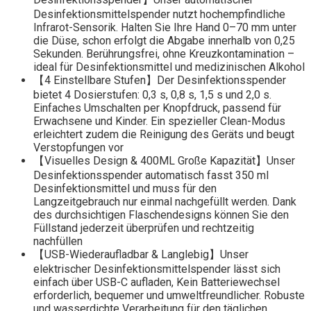
Desinfektionsmittelspender nutzt hochempfindliche
Infrarot-Sensorik. Halten Sie Ihre Hand 0–70 mm unter
die Düse, schon erfolgt die Abgabe innerhalb von 0,25
Sekunden. Berührungsfrei, ohne Kreuzkontamination –
ideal für Desinfektionsmittel und medizinischen Alkohol
【4 Einstellbare Stufen】Der Desinfektionsspender
bietet 4 Dosierstufen: 0,3 s, 0,8 s, 1,5 s und 2,0 s.
Einfaches Umschalten per Knopfdruck, passend für
Erwachsene und Kinder. Ein spezieller Clean-Modus
erleichtert zudem die Reinigung des Geräts und beugt
Verstopfungen vor
【Visuelles Design & 400ML Große Kapazität】Unser
Desinfektionsspender automatisch fasst 350 ml
Desinfektionsmittel und muss für den
Langzeitgebrauch nur einmal nachgefüllt werden. Dank
des durchsichtigen Flaschendesigns können Sie den
Füllstand jederzeit überprüfen und rechtzeitig
nachfüllen
【USB-Wiederaufladbar & Langlebig】Unser
elektrischer Desinfektionsmittelspender lässt sich
einfach über USB-C aufladen, Kein Batteriewechsel
erforderlich, bequemer und umweltfreundlicher. Robuste
und wasserdichte Verarbeitung für den täglichen