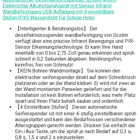
Elektrischer Alkoholsprühgerät mit Sensor Infrarot
Wandbefestigung USB Aufladung mit 4 einstellbare
Stufen,IPX5 Wasserdicht Für Schule,Hotel
【Intelligenter & Berührungslos】 Der
desinfektionsspender wandbefestigung von Gcstnn
verfügt über eine präzise Infrarot Bewegungs und PIR-
Sensor Erkennungstechnologie. Er kann Ihre Hand
innerhalb von 0 bis 2,75 Zoll genau erkennen und sprüh
schnell in 0,2 Sekunden abgeben. Berührungsfrei,
keimfrei, frei von Schmutz!
【KEIN Bohren-Wandmontage】 Sie können den
elektrischer seifenspender direkt auf dem Schreibtisch
platzieren oder an die Wand kleben. Er wird mit zwei an
der Wand montierten Paneelen geliefert und für die
Installation ist kein Bohren erforderlich, was mehr Platz
spart und Ihren Platz behält sauber und ordentlich.
【4 Einstellbare Stufen】 Dieser automatische
Seifenspender ist mit einer 4-stufig einstellbaren sprüh
ausgestattet und kann den Bedürfnissen verschiedener
Altersgruppen gerecht werden. Drücken Sie einfach die
Ein-/Aus-Taste, um die sprüh je nach Bedarf auf 0,3 s,
0,8 s, 1,5 s und 2 s einzustellen.