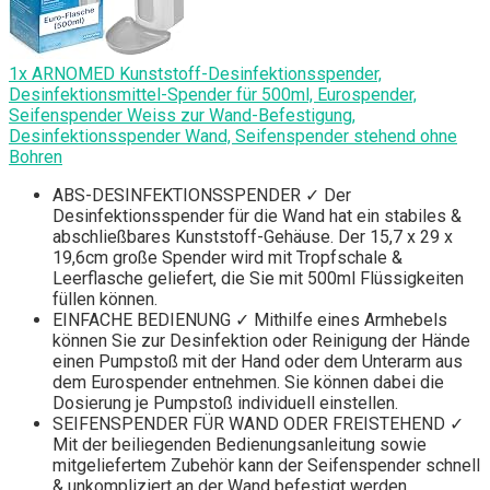
1x ARNOMED Kunststoff-Desinfektionsspender,
Desinfektionsmittel-Spender für 500ml, Eurospender,
Seifenspender Weiss zur Wand-Befestigung,
Desinfektionsspender Wand, Seifenspender stehend ohne
Bohren
ABS-DESINFEKTIONSSPENDER ✓ Der
Desinfektionsspender für die Wand hat ein stabiles &
abschließbares Kunststoff-Gehäuse. Der 15,7 x 29 x
19,6cm große Spender wird mit Tropfschale &
Leerflasche geliefert, die Sie mit 500ml Flüssigkeiten
füllen können.
EINFACHE BEDIENUNG ✓ Mithilfe eines Armhebels
können Sie zur Desinfektion oder Reinigung der Hände
einen Pumpstoß mit der Hand oder dem Unterarm aus
dem Eurospender entnehmen. Sie können dabei die
Dosierung je Pumpstoß individuell einstellen.
SEIFENSPENDER FÜR WAND ODER FREISTEHEND ✓
Mit der beiliegenden Bedienungsanleitung sowie
mitgeliefertem Zubehör kann der Seifenspender schnell
& unkompliziert an der Wand befestigt werden.