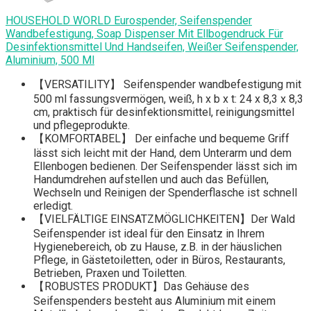
HOUSEHOLD WORLD Eurospender, Seifenspender
Wandbefestigung, Soap Dispenser Mit Ellbogendruck Für
Desinfektionsmittel Und Handseifen, Weißer Seifenspender,
Aluminium, 500 Ml
【VERSATILITY】 Seifenspender wandbefestigung mit
500 ml fassungsvermögen, weiß, h x b x t: 24 x 8,3 x 8,3
cm, praktisch für desinfektionsmittel, reinigungsmittel
und pflegeprodukte.
【KOMFORTABEL】 Der einfache und bequeme Griff
lässt sich leicht mit der Hand, dem Unterarm und dem
Ellenbogen bedienen. Der Seifenspender lässt sich im
Handumdrehen aufstellen und auch das Befüllen,
Wechseln und Reinigen der Spenderflasche ist schnell
erledigt.
【VIELFÄLTIGE EINSATZMÖGLICHKEITEN】Der Wald
Seifenspender ist ideal für den Einsatz in Ihrem
Hygienebereich, ob zu Hause, z.B. in der häuslichen
Pflege, in Gästetoiletten, oder in Büros, Restaurants,
Betrieben, Praxen und Toiletten.
【ROBUSTES PRODUKT】Das Gehäuse des
Seifenspenders besteht aus Aluminium mit einem