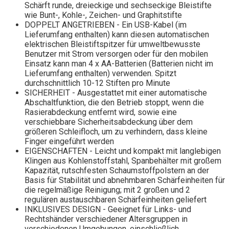
Schärft runde, dreieckige und sechseckige Bleistifte
wie Bunt-, Kohle-, Zeichen- und Graphitstifte
DOPPELT ANGETRIEBEN - Ein USB-Kabel (im
Lieferumfang enthalten) kann diesen automatischen
elektrischen Bleistiftspitzer für umweltbewusste
Benutzer mit Strom versorgen oder für den mobilen
Einsatz kann man 4 x AA-Batterien (Batterien nicht im
Lieferumfang enthalten) verwenden. Spitzt
durchschnittlich 10-12 Stiften pro Minute
SICHERHEIT - Ausgestattet mit einer automatische
Abschaltfunktion, die den Betrieb stoppt, wenn die
Rasierabdeckung entfernt wird, sowie eine
verschiebbare Sicherheitsabdeckung über dem
größeren Schleifloch, um zu verhindern, dass kleine
Finger eingeführt werden
EIGENSCHAFTEN - Leicht und kompakt mit langlebigen
Klingen aus Kohlenstoffstahl, Spanbehälter mit großem
Kapazität, rutschfesten Schaumstoffpolstern an der
Basis für Stabilität und abnehmbaren Schärfeinheiten für
die regelmäßige Reinigung; mit 2 großen und 2
regulären austauschbaren Schärfeinheiten geliefert
INKLUSIVES DESIGN - Geeignet für Links- und
Rechtshänder verschiedener Altersgruppen in
verschiedenen Umgebungen, einschließlich