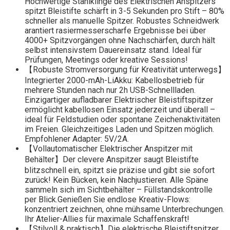
Hochwertige Stahlklinge des Elektrischen Anspitzers
spitzt Bleistifte schärft in 3-5 Sekunden pro Stift – 80%
schneller als manuelle Spitzer. Robustes Schneidwerk
arantiert rasiermesserscharfe Ergebnisse bei über
4000+ Spitzvorgängen ohne Nachschärfen, durch hält
selbst intensivstem Dauereinsatz stand. Ideal für
Prüfungen, Meetings oder kreative Sessions!
【Robuste Stromversorgung für Kreativität unterwegs】
Integrierter 2000-mAh-LiAkku: Kabellosbetrieb für
mehrere Stunden nach nur 2h USB-Schnellladen.
Einzigartiger aufladbarer Elektrischer Bleistiftspitzer
ermöglicht kabellosen Einsatz jederzeit und überall –
ideal für Feldstudien oder spontane Zeichenaktivitäten
im Freien. Gleichzeitiges Laden und Spitzen möglich.
Empfohlener Adapter: 5V/2A.
【Vollautomatischer Elektrischer Anspitzer mit
Behälter】Der clevere Anspitzer saugt Bleistifte
blitzschnell ein, spitzt sie präzise und gibt sie sofort
zurück! Kein Bücken, kein Nachjustieren. Alle Späne
sammeln sich im Sichtbehälter – Füllstandskontrolle
per Blick.Genießen Sie endlose Kreativ-Flows:
konzentriert zeichnen, ohne mühsame Unterbrechungen.
Ihr Atelier-Allies für maximale Schaffenskraft!
【Stilvoll & praktisch】Die elektrische Bleistiftspitzer