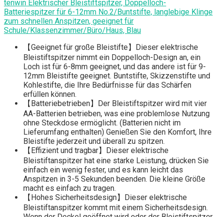
tenwin Elektrischer Bleistiftspitzer, Doppelloch-
Batteriespitzer für 6-12mm No.2/Buntstifte, langlebige Klinge
zum schnellen Anspitzen, geeignet für
Schule/Klassenzimmer/Büro/Haus, Blau
【Geeignet für große Bleistifte】Dieser elektrische
Bleistiftspitzer nimmt ein Doppelloch-Design an, ein
Loch ist für 6-8mm geeignet, und das andere ist für 9-
12mm Bleistifte geeignet. Buntstifte, Skizzenstifte und
Kohlestifte, die Ihre Bedürfnisse für das Schärfen
erfüllen können.
【Batteriebetrieben】Der Bleistiftspitzer wird mit vier
AA-Batterien betrieben, was eine problemlose Nutzung
ohne Steckdose ermöglicht. (Batterien nicht im
Lieferumfang enthalten) Genießen Sie den Komfort, Ihre
Bleistifte jederzeit und überall zu spitzen.
【Effizient und tragbar】Dieser elektrische
Bleistiftanspitzer hat eine starke Leistung, drücken Sie
einfach ein wenig fester, und es kann leicht das
Anspitzen in 3-5 Sekunden beenden. Die kleine Größe
macht es einfach zu tragen.
【Hohes Sicherheitsdesign】Dieser elektrische
Bleistiftanspitzer kommt mit einem Sicherheitsdesign.
Wenn der Deckel geöffnet wird oder der Bleistiftspitzer