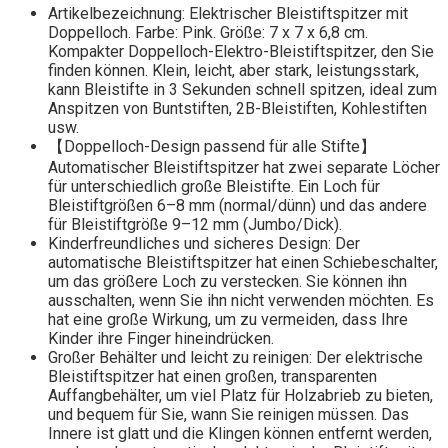
Artikelbezeichnung: Elektrischer Bleistiftspitzer mit
Doppelloch. Farbe: Pink. Größe: 7 x 7 x 6,8 cm.
Kompakter Doppelloch-Elektro-Bleistiftspitzer, den Sie
finden können. Klein, leicht, aber stark, leistungsstark,
kann Bleistifte in 3 Sekunden schnell spitzen, ideal zum
Anspitzen von Buntstiften, 2B-Bleistiften, Kohlestiften
usw.
【Doppelloch-Design passend für alle Stifte】
Automatischer Bleistiftspitzer hat zwei separate Löcher
für unterschiedlich große Bleistifte. Ein Loch für
Bleistiftgrößen 6–8 mm (normal/dünn) und das andere
für Bleistiftgröße 9–12 mm (Jumbo/Dick).
Kinderfreundliches und sicheres Design: Der
automatische Bleistiftspitzer hat einen Schiebeschalter,
um das größere Loch zu verstecken. Sie können ihn
ausschalten, wenn Sie ihn nicht verwenden möchten. Es
hat eine große Wirkung, um zu vermeiden, dass Ihre
Kinder ihre Finger hineindrücken.
Großer Behälter und leicht zu reinigen: Der elektrische
Bleistiftspitzer hat einen großen, transparenten
Auffangbehälter, um viel Platz für Holzabrieb zu bieten,
und bequem für Sie, wann Sie reinigen müssen. Das
Innere ist glatt und die Klingen können entfernt werden,