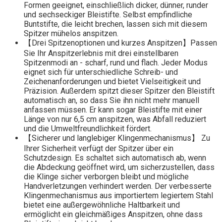
Formen geeignet, einschließlich dicker, dünner, runder
und sechseckiger Bleistifte. Selbst empfindliche
Buntstifte, die leicht brechen, lassen sich mit diesem
Spitzer mühelos anspitzen.
【Drei Spitzenoptionen und kurzes Anspitzen】Passen
Sie Ihr Anspitzerlebnis mit drei einstellbaren
Spitzenmodi an - scharf, rund und flach. Jeder Modus
eignet sich für unterschiedliche Schreib- und
Zeichenanforderungen und bietet Vielseitigkeit und
Präzision. Außerdem spitzt dieser Spitzer den Bleistift
automatisch an, so dass Sie ihn nicht mehr manuell
anfassen müssen. Er kann sogar Bleistifte mit einer
Länge von nur 6,5 cm anspitzen, was Abfall reduziert
und die Umweltfreundlichkeit fördert.
【Sicherer und langlebiger Klingenmechanismus】 Zu
Ihrer Sicherheit verfügt der Spitzer über ein
Schutzdesign. Es schaltet sich automatisch ab, wenn
die Abdeckung geöffnet wird, um sicherzustellen, dass
die Klinge sicher verborgen bleibt und mögliche
Handverletzungen verhindert werden. Der verbesserte
Klingenmechanismus aus importiertem legiertem Stahl
bietet eine außergewöhnliche Haltbarkeit und
ermöglicht ein gleichmäßiges Anspitzen, ohne dass