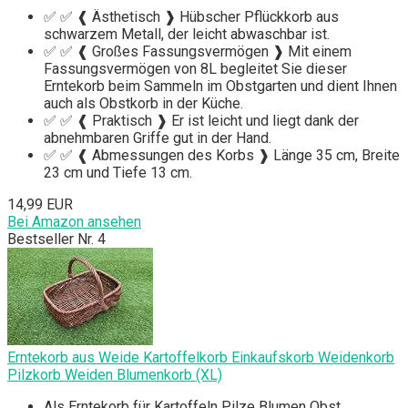
✅ ✅ ❰ Ästhetisch ❱ Hübscher Pflückkorb aus
schwarzem Metall, der leicht abwaschbar ist.
✅ ✅ ❰ Großes Fassungsvermögen ❱ Mit einem
Fassungsvermögen von 8L begleitet Sie dieser
Erntekorb beim Sammeln im Obstgarten und dient Ihnen
auch als Obstkorb in der Küche.
✅ ✅ ❰ Praktisch ❱ Er ist leicht und liegt dank der
abnehmbaren Griffe gut in der Hand.
✅ ✅ ❰ Abmessungen des Korbs ❱ Länge 35 cm, Breite
23 cm und Tiefe 13 cm.
14,99 EUR
Bei Amazon ansehen
Bestseller Nr. 4
Erntekorb aus Weide Kartoffelkorb Einkaufskorb Weidenkorb
Pilzkorb Weiden Blumenkorb (XL)
Als Erntekorb für Kartoffeln Pilze Blumen Obst