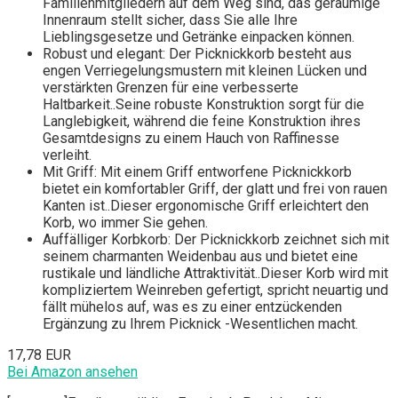
Familienmitgliedern auf dem Weg sind, das geräumige
Innenraum stellt sicher, dass Sie alle Ihre
Lieblingsgesetze und Getränke einpacken können.
Robust und elegant: Der Picknickkorb besteht aus
engen Verriegelungsmustern mit kleinen Lücken und
verstärkten Grenzen für eine verbesserte
Haltbarkeit..Seine robuste Konstruktion sorgt für die
Langlebigkeit, während die feine Konstruktion ihres
Gesamtdesigns zu einem Hauch von Raffinesse
verleiht.
Mit Griff: Mit einem Griff entworfene Picknickkorb
bietet ein komfortabler Griff, der glatt und frei von rauen
Kanten ist..Dieser ergonomische Griff erleichtert den
Korb, wo immer Sie gehen.
Auffälliger Korbkorb: Der Picknickkorb zeichnet sich mit
seinem charmanten Weidenbau aus und bietet eine
rustikale und ländliche Attraktivität..Dieser Korb wird mit
kompliziertem Weinreben gefertigt, spricht neuartig und
fällt mühelos auf, was es zu einer entzückenden
Ergänzung zu Ihrem Picknick -Wesentlichen macht.
17,78 EUR
Bei Amazon ansehen