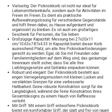
Vielseitig: Der Picknickkorb ist nicht nur ideal für
Lebensmitteleinkäufe, sondern auch für Aktivitäten im
Freien im Freien..Es dient als praktische
Aufbewahrungslösung für verschiedene Gegenstände
und hilft Ihnen dabei, zu Hause aufgeräumt und
organisiert zu bleiben..Es ist auch ein großartiges
Geschenk für Personen, die Sie lieben.
Großzügige Kapazität: Messung bei 27x20x11
cm/10.63x7.87x4.33 In Kapazität bietet dieser Korb
ausreichend Platz, um alle Ihre Picknickanforderungen
gerecht zu werden..Egal, ob Sie mit Freunden oder
Familienmitgliedern auf dem Weg sind, das geräumige
Innenraum stellt sicher, dass Sie alle Ihre
Lieblingsgesetze und Getränke einpacken können.
Robust und elegant: Der Picknickkorb besteht aus
engen Verriegelungsmustern mit kleinen Lücken und
verstärkten Grenzen für eine verbesserte
Haltbarkeit..Seine robuste Konstruktion sorgt für die
Langlebigkeit, während die feine Konstruktion ihres
Gesamtdesigns zu einem Hauch von Raffinesse
verleiht.
Mit Griff: Mit einem Griff entworfene Picknickkorb
bietet ein komfortabler Griff, der glatt und frei von rauen