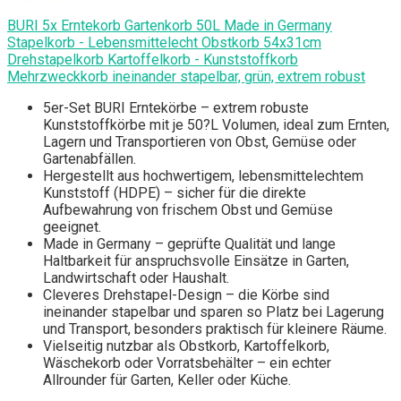
BURI 5x Erntekorb Gartenkorb 50L Made in Germany
Stapelkorb - Lebensmittelecht Obstkorb 54x31cm
Drehstapelkorb Kartoffelkorb - Kunststoffkorb
Mehrzweckkorb ineinander stapelbar, grün, extrem robust
5er-Set BURI Erntekörbe – extrem robuste
Kunststoffkörbe mit je 50?L Volumen, ideal zum Ernten,
Lagern und Transportieren von Obst, Gemüse oder
Gartenabfällen.
Hergestellt aus hochwertigem, lebensmittelechtem
Kunststoff (HDPE) – sicher für die direkte
Aufbewahrung von frischem Obst und Gemüse
geeignet.
Made in Germany – geprüfte Qualität und lange
Haltbarkeit für anspruchsvolle Einsätze in Garten,
Landwirtschaft oder Haushalt.
Cleveres Drehstapel-Design – die Körbe sind
ineinander stapelbar und sparen so Platz bei Lagerung
und Transport, besonders praktisch für kleinere Räume.
Vielseitig nutzbar als Obstkorb, Kartoffelkorb,
Wäschekorb oder Vorratsbehälter – ein echter
Allrounder für Garten, Keller oder Küche.