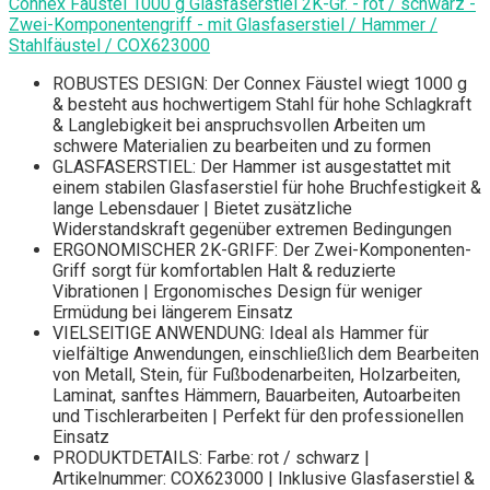
Connex Fäustel 1000 g Glasfaserstiel 2K-Gr. - rot / schwarz -
Zwei-Komponentengriff - mit Glasfaserstiel / Hammer /
Stahlfäustel / COX623000
ROBUSTES DESIGN: Der Connex Fäustel wiegt 1000 g
& besteht aus hochwertigem Stahl für hohe Schlagkraft
& Langlebigkeit bei anspruchsvollen Arbeiten um
schwere Materialien zu bearbeiten und zu formen
GLASFASERSTIEL: Der Hammer ist ausgestattet mit
einem stabilen Glasfaserstiel für hohe Bruchfestigkeit &
lange Lebensdauer | Bietet zusätzliche
Widerstandskraft gegenüber extremen Bedingungen
ERGONOMISCHER 2K-GRIFF: Der Zwei-Komponenten-
Griff sorgt für komfortablen Halt & reduzierte
Vibrationen | Ergonomisches Design für weniger
Ermüdung bei längerem Einsatz
VIELSEITIGE ANWENDUNG: Ideal als Hammer für
vielfältige Anwendungen, einschließlich dem Bearbeiten
von Metall, Stein, für Fußbodenarbeiten, Holzarbeiten,
Laminat, sanftes Hämmern, Bauarbeiten, Autoarbeiten
und Tischlerarbeiten | Perfekt für den professionellen
Einsatz
PRODUKTDETAILS: Farbe: rot / schwarz |
Artikelnummer: COX623000 | Inklusive Glasfaserstiel &