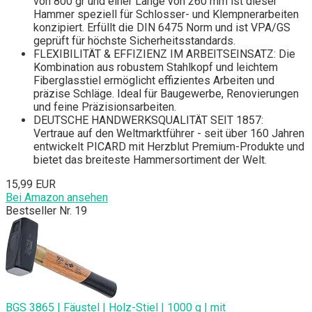
von 800 gr und einer Länge von 260 mm ist dieser
Hammer speziell für Schlosser- und Klempnerarbeiten
konzipiert. Erfüllt die DIN 6475 Norm und ist VPA/GS
geprüft für höchste Sicherheitsstandards.
FLEXIBILITÄT & EFFIZIENZ IM ARBEITSEINSATZ: Die
Kombination aus robustem Stahlkopf und leichtem
Fiberglasstiel ermöglicht effizientes Arbeiten und
präzise Schläge. Ideal für Baugewerbe, Renovierungen
und feine Präzisionsarbeiten.
DEUTSCHE HANDWERKSQUALITÄT SEIT 1857:
Vertraue auf den Weltmarktführer - seit über 160 Jahren
entwickelt PICARD mit Herzblut Premium-Produkte und
bietet das breiteste Hammersortiment der Welt.
15,99 EUR
Bei Amazon ansehen
Bestseller Nr. 19
BGS 3865 | Fäustel | Holz-Stiel | 1000 g | mit