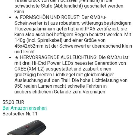
Tastendruck von der höchsten (Fernlicht) in die
schwächste Stufe (Abblendlicht) geschaltet werden
kann
★ FORMSCHÖN UND ROBUST: Der ØM3/u-
Scheinwerfer ist aus robustem, witterungsbeständigem
Flugzeugaluminium gefertigt und IPX6 zertifiziert; sie
kann also auch bei heftigem Regen benutzt werden. Mit
140g (incl. Spiralkabel) und einer Größe von
45x42x52mm ist der Schweinwerfer überraschend klein
und leicht
★ HERVORRAGENDE AUSLEUCHTUNG: Die ØM3/u ist
mit drei Hi-End Power LEDs neuester Generation von
CREE (XM-L2) ausgestattet und zaubert einen
großzügig breiten Lichtkegel mit gleichmäßiger
Ausleuchtung auf den Trail. Die hohe Lichtleistung von
950 realen Lumen macht schnelle Fahrten in
unübersichtlichem Gelände zum Vergnügen
55,00 EUR
Bei Amazon ansehen
Bestseller Nr. 11