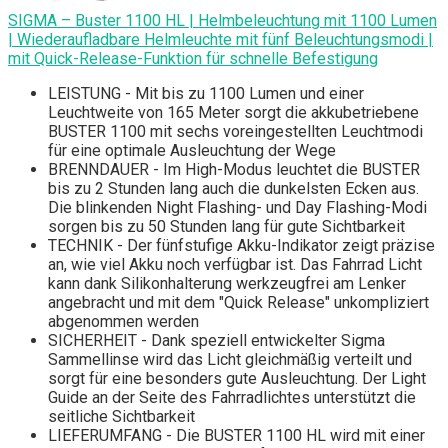
SIGMA – Buster 1100 HL | Helmbeleuchtung mit 1100 Lumen
| Wiederaufladbare Helmleuchte mit fünf Beleuchtungsmodi |
mit Quick-Release-Funktion für schnelle Befestigung
LEISTUNG - Mit bis zu 1100 Lumen und einer
Leuchtweite von 165 Meter sorgt die akkubetriebene
BUSTER 1100 mit sechs voreingestellten Leuchtmodi
für eine optimale Ausleuchtung der Wege
BRENNDAUER - Im High-Modus leuchtet die BUSTER
bis zu 2 Stunden lang auch die dunkelsten Ecken aus.
Die blinkenden Night Flashing- und Day Flashing-Modi
sorgen bis zu 50 Stunden lang für gute Sichtbarkeit
TECHNIK - Der fünfstufige Akku-Indikator zeigt präzise
an, wie viel Akku noch verfügbar ist. Das Fahrrad Licht
kann dank Silikonhalterung werkzeugfrei am Lenker
angebracht und mit dem "Quick Release" unkompliziert
abgenommen werden
SICHERHEIT - Dank speziell entwickelter Sigma
Sammellinse wird das Licht gleichmäßig verteilt und
sorgt für eine besonders gute Ausleuchtung. Der Light
Guide an der Seite des Fahrradlichtes unterstützt die
seitliche Sichtbarkeit
LIEFERUMFANG - Die BUSTER 1100 HL wird mit einer