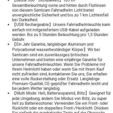
【Beste 360 ° Sichtbarkeit】165 lm
Gesamtbeleuchtung vorne und hinten durch Flutlinsen
von diesem Senticam Fahrradhelm Licht bietet
unvergleichliche Sicherheit und bis zu 1 km Lichteinfall
bei Dunkelheit.
【USB Rechargeable】Unsere Fahrradhelmleuchte kann
einfach mit mitgeliefertem USB-Kabel aufgeladen
werden. Bis zu 5 Stunden Beleuchtung pro 1,5 Stunden
Gebühr.
【Ein Jahr Garantie, langlebiger Aluminium und
Polycarbonat wasserbeständiger Körper】Wir bei
Senticam sind ein zuverlässiges britisches
Unternehmen und bieten eine einjährige Garantie für
unsere Fahrradhelmleuchten. Wenn Sie Probleme mit
Ihrem Helmlicht haben oder wenn Sie mit Ihrem Kauf
nicht zufrieden sind, kontaktieren Sie uns, Sie erhalten
eine volle Rückerstattung oder Ersatz. Langlebige
Premium-Qualität, CE-geprüfter Fahrradhelm leicht und
bei jedem Wetter langlebig.
【Multi Mode: Hell, Batteriesparend, Blitz】Geeignet für
jede Umgebung, ändern Sie Modus von Blitz, zu super
hell zu Batterieschoner. Verwenden Sie ein Front- oder
Rücklicht oder ein doppeltes Front-/Hecklicht. Drücken
Sie einfach die quadratische Taste auf der Oberseite