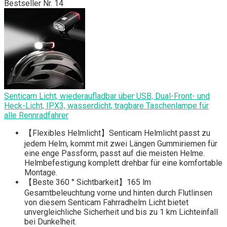
Bestseller Nr. 14
Senticam Licht, wiederaufladbar über USB, Dual-Front- und
Heck-Licht, IPX3, wasserdicht, tragbare Taschenlampe für
alle Rennradfahrer
【Flexibles Helmlicht】Senticam Helmlicht passt zu
jedem Helm, kommt mit zwei Längen Gummiriemen für
eine enge Passform, passt auf die meisten Helme.
Helmbefestigung komplett drehbar für eine komfortable
Montage.
【Beste 360 ° Sichtbarkeit】165 lm
Gesamtbeleuchtung vorne und hinten durch Flutlinsen
von diesem Senticam Fahrradhelm Licht bietet
unvergleichliche Sicherheit und bis zu 1 km Lichteinfall
bei Dunkelheit.