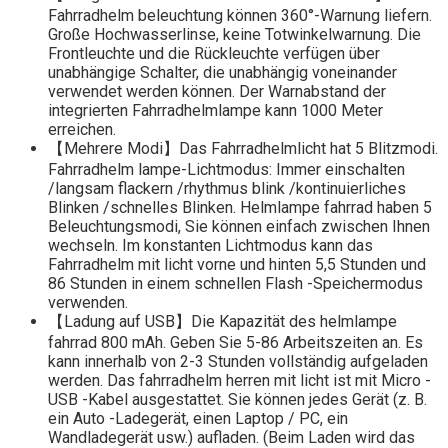
Fahrradhelm beleuchtung können 360°-Warnung liefern.
Große Hochwasserlinse, keine Totwinkelwarnung. Die
Frontleuchte und die Rückleuchte verfügen über
unabhängige Schalter, die unabhängig voneinander
verwendet werden können. Der Warnabstand der
integrierten Fahrradhelmlampe kann 1000 Meter
erreichen.
【Mehrere Modi】Das Fahrradhelmlicht hat 5 Blitzmodi.
Fahrradhelm lampe-Lichtmodus: Immer einschalten
/langsam flackern /rhythmus blink /kontinuierliches
Blinken /schnelles Blinken. Helmlampe fahrrad haben 5
Beleuchtungsmodi, Sie können einfach zwischen Ihnen
wechseln. Im konstanten Lichtmodus kann das
Fahrradhelm mit licht vorne und hinten 5,5 Stunden und
86 Stunden in einem schnellen Flash -Speichermodus
verwenden.
【Ladung auf USB】Die Kapazität des helmlampe
fahrrad 800 mAh. Geben Sie 5-86 Arbeitszeiten an. Es
kann innerhalb von 2-3 Stunden vollständig aufgeladen
werden. Das fahrradhelm herren mit licht ist mit Micro -
USB -Kabel ausgestattet. Sie können jedes Gerät (z. B.
ein Auto -Ladegerät, einen Laptop / PC, ein
Wandladegerät usw.) aufladen. (Beim Laden wird das