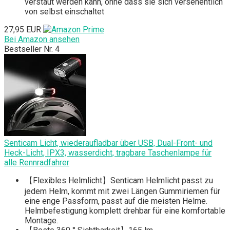
verstaut werden kann, ohne dass sie sich versehentlich
von selbst einschaltet
27,95 EUR
Bei Amazon ansehen
Bestseller Nr. 4
Senticam Licht, wiederaufladbar über USB, Dual-Front- und
Heck-Licht, IPX3, wasserdicht, tragbare Taschenlampe für
alle Rennradfahrer
【Flexibles Helmlicht】Senticam Helmlicht passt zu
jedem Helm, kommt mit zwei Längen Gummiriemen für
eine enge Passform, passt auf die meisten Helme.
Helmbefestigung komplett drehbar für eine komfortable
Montage.