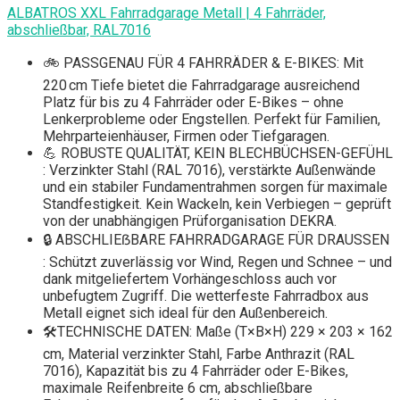
ALBATROS XXL Fahrradgarage Metall | 4 Fahrräder,
abschließbar, RAL7016
🚲 PASSGENAU FÜR 4 FAHRRÄDER & E-BIKES: Mit
220 cm Tiefe bietet die Fahrradgarage ausreichend
Platz für bis zu 4 Fahrräder oder E-Bikes – ohne
Lenkerprobleme oder Engstellen. Perfekt für Familien,
Mehrparteienhäuser, Firmen oder Tiefgaragen.
💪 ROBUSTE QUALITÄT, KEIN BLECHBÜCHSEN-GEFÜHL
: Verzinkter Stahl (RAL 7016), verstärkte Außenwände
und ein stabiler Fundamentrahmen sorgen für maximale
Standfestigkeit. Kein Wackeln, kein Verbiegen – geprüft
von der unabhängigen Prüforganisation DEKRA.
🔒 ABSCHLIEẞBARE FAHRRADGARAGE FÜR DRAUSSEN
: Schützt zuverlässig vor Wind, Regen und Schnee – und
dank mitgeliefertem Vorhängeschloss auch vor
unbefugtem Zugriff. Die wetterfeste Fahrradbox aus
Metall eignet sich ideal für den Außenbereich.
🛠️TECHNISCHE DATEN: Maße (T×B×H) 229 × 203 × 162
cm, Material verzinkter Stahl, Farbe Anthrazit (RAL
7016), Kapazität bis zu 4 Fahrräder oder E-Bikes,
maximale Reifenbreite 6 cm, abschließbare