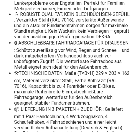
Lenkerprobleme oder Engstellen. Perfekt für Familien,
Mehrparteienhäuser, Firmen oder Tiefgaragen.
💪 ROBUSTE QUALITÄT, KEIN BLECHBÜCHSEN-GEFÜHL
: Verzinkter Stahl (RAL 7016), verstärkte Außenwände
und ein stabiler Fundamentrahmen sorgen für maximale
Standfestigkeit. Kein Wackeln, kein Verbiegen – geprüft
von der unabhängigen Prüforganisation DEKRA.
🔒 ABSCHLIEẞBARE FAHRRADGARAGE FÜR DRAUSSEN
: Schützt zuverlässig vor Wind, Regen und Schnee – und
dank mitgeliefertem Vorhängeschloss auch vor
unbefugtem Zugriff. Die wetterfeste Fahrradbox aus
Metall eignet sich ideal für den Außenbereich.
🛠️TECHNISCHE DATEN: Maße (T×B×H) 229 × 203 × 162
cm, Material verzinkter Stahl, Farbe Anthrazit (RAL
7016), Kapazität bis zu 4 Fahrräder oder E-Bikes,
maximale Reifenbreite 6 cm, abschließbare
Fahrradgarage, wetterfest für den Außenbereich
geeignet, stabiler Fundamentrahmen.
📦 LIEFERUNG IN 3 PAKETEN + ZUBEHÖR : Geliefert
mit 1 Paar Handschuhen, 4 Werkzeughaken, 4
Schaufelhaken, 4 Fahrradschienen und einer leicht
verständlichen Aufbauanleitung (Deutsch & Englisch).