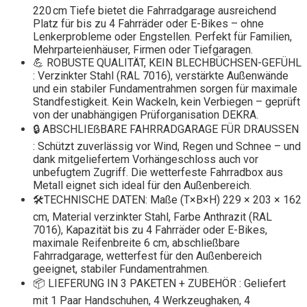
220 cm Tiefe bietet die Fahrradgarage ausreichend
Platz für bis zu 4 Fahrräder oder E-Bikes – ohne
Lenkerprobleme oder Engstellen. Perfekt für Familien,
Mehrparteienhäuser, Firmen oder Tiefgaragen.
💪 ROBUSTE QUALITÄT, KEIN BLECHBÜCHSEN-GEFÜHL
: Verzinkter Stahl (RAL 7016), verstärkte Außenwände
und ein stabiler Fundamentrahmen sorgen für maximale
Standfestigkeit. Kein Wackeln, kein Verbiegen – geprüft
von der unabhängigen Prüforganisation DEKRA.
🔒 ABSCHLIEẞBARE FAHRRADGARAGE FÜR DRAUSSEN
: Schützt zuverlässig vor Wind, Regen und Schnee – und
dank mitgeliefertem Vorhängeschloss auch vor
unbefugtem Zugriff. Die wetterfeste Fahrradbox aus
Metall eignet sich ideal für den Außenbereich.
🛠️TECHNISCHE DATEN: Maße (T×B×H) 229 × 203 × 162
cm, Material verzinkter Stahl, Farbe Anthrazit (RAL
7016), Kapazität bis zu 4 Fahrräder oder E-Bikes,
maximale Reifenbreite 6 cm, abschließbare
Fahrradgarage, wetterfest für den Außenbereich
geeignet, stabiler Fundamentrahmen.
📦 LIEFERUNG IN 3 PAKETEN + ZUBEHÖR : Geliefert
mit 1 Paar Handschuhen, 4 Werkzeughaken, 4