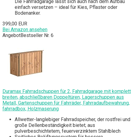
Die Fahrradgarage lässt sich auch nach dem Aufbau
einfach versetzen – ideal für Kies, Pflaster oder
Bodenanker.
399,00 EUR
Bei Amazon ansehen
Angebot
Bestseller Nr. 6
Duramax Fahrradschuppen für 2, Fahrradgarage mit komplett
breiten, abschließbaren Doppeltüren, Lagerschuppen aus
Metall, Gartenschuppen für Fahrräder, Fahrradaufbewahrung,
fahrradbox, Holzmaserung
Allwetter-langlebiger Fahrradspeicher, der rostfrei und
große Dellenbeständigkeit bietet; aus
pulverbeschichtetem, feuerverzinktem Stahlblech
Seitliches Belüftungssystem für bessere