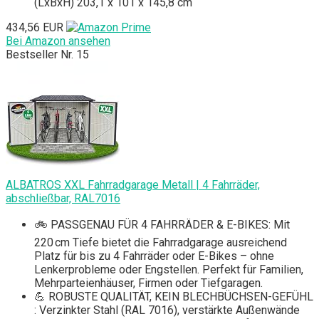
(LxBxH) 203,1 x 101 x 145,8 cm
434,56 EUR
Bei Amazon ansehen
Bestseller Nr. 15
ALBATROS XXL Fahrradgarage Metall | 4 Fahrräder,
abschließbar, RAL7016
🚲 PASSGENAU FÜR 4 FAHRRÄDER & E-BIKES: Mit
220 cm Tiefe bietet die Fahrradgarage ausreichend
Platz für bis zu 4 Fahrräder oder E-Bikes – ohne
Lenkerprobleme oder Engstellen. Perfekt für Familien,
Mehrparteienhäuser, Firmen oder Tiefgaragen.
💪 ROBUSTE QUALITÄT, KEIN BLECHBÜCHSEN-GEFÜHL
: Verzinkter Stahl (RAL 7016), verstärkte Außenwände