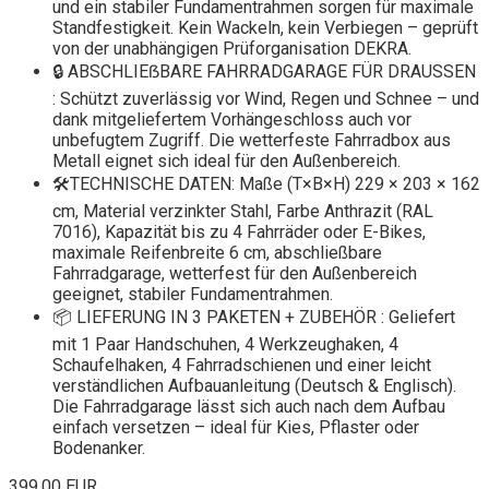
und ein stabiler Fundamentrahmen sorgen für maximale
Standfestigkeit. Kein Wackeln, kein Verbiegen – geprüft
von der unabhängigen Prüforganisation DEKRA.
🔒 ABSCHLIEẞBARE FAHRRADGARAGE FÜR DRAUSSEN
: Schützt zuverlässig vor Wind, Regen und Schnee – und
dank mitgeliefertem Vorhängeschloss auch vor
unbefugtem Zugriff. Die wetterfeste Fahrradbox aus
Metall eignet sich ideal für den Außenbereich.
🛠️TECHNISCHE DATEN: Maße (T×B×H) 229 × 203 × 162
cm, Material verzinkter Stahl, Farbe Anthrazit (RAL
7016), Kapazität bis zu 4 Fahrräder oder E-Bikes,
maximale Reifenbreite 6 cm, abschließbare
Fahrradgarage, wetterfest für den Außenbereich
geeignet, stabiler Fundamentrahmen.
📦 LIEFERUNG IN 3 PAKETEN + ZUBEHÖR : Geliefert
mit 1 Paar Handschuhen, 4 Werkzeughaken, 4
Schaufelhaken, 4 Fahrradschienen und einer leicht
verständlichen Aufbauanleitung (Deutsch & Englisch).
Die Fahrradgarage lässt sich auch nach dem Aufbau
einfach versetzen – ideal für Kies, Pflaster oder
Bodenanker.
399,00 EUR