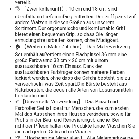
verteilt.
🖐️ 【Zwei Rollengriff】: 10 cm und 18 cm, sind
ebenfalls im Lieferumfang enthalten. Der Griff passt auf
andere Walzen in diesen Größen aus unserem
Sortiment. Der ergonomische und komfortable Griff
bietet einen bequemen Grip, so dass Sie länger
ermüdungsfrei arbeiten können, ohne Müdigkeit.
🏠 【Weiteres Maler Zubehör】: Das Malerwerkzeug
Set enthält außerdem einen Flachpinsel 36 mm eine
große Farbwanne 33 cm x 26 cm mit einem
austauschbaren 18 cm Einsatz. Dank der
austauschbaren Farbträger können mehrere Farben
lackiert werden, ohne dass die Gefahr besteht, sie zu
verwechseln, was Zeit spart.Die Bürste besteht aus
Naturborsten, die gegen alle Arten von Lösungsmitteln
beständig sind.
✔ 【Universelle Verwendung】: Das Pinsel und
Farbroller Set ist ideal für Menschen, die zum ersten
Mal das Aussehen ihres Hauses verändern, sowie für
Profis in der Bau- und Renovierungsbranche. Bei
richtiger Pflege halten die Produkte lange. Waschen Sie
sie nach jedem Gebrauch in Wasser.
🏆 【Hochwertige Materialien】: Alle Malerwerkzeuge