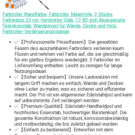
Farbroller Wandfarbe, Farbroller, Malerrolle, 3 Stücke
Farbwalze 23 cm, Verdickter Stab, 17-83 inch Alulegierung
Teleskopstab, Wandpinsel für Wände, Decke und Holz,
Farbroller-Verlängerungsstange
✅【Professionelle Pinselfasern】Die gewebten
Fasern des ausziehbaren Farbrollers verlieren kaum
Flusen und nehmen viel Farbe auf, die sie gleichmäßig
für ein glattes Ergebnis wiedergibt. 3 Farbroller im
Lieferumfang enthalten. Leicht zu reinigen für lange
Nutzungsdauer.
✅【Sicher und bequem】Unsere Lackwalzen mit
langem Griff machen es einfach, Wände und Decken
ohne Leiter zu malen, was es sicherer und effizienter
macht. Der Pol ist ein allgemeiner Edelstahlpol und kann
auf unbestimmte Zeit verlängert werden.
✅【Premium-Qualität】Edelstahl-Handheldpol und
hochfestes Eisenstab, hochwertiger Bürstenkopf. Die
gesamte Konstruktion ist robust, korrosionsbeständig
und rostbeständig, die bis zuletzt gebaut wurden.
✅【Einfach zu bedienend】Entworfen mit dem