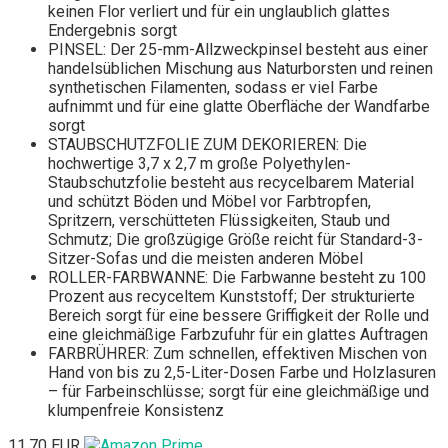
keinen Flor verliert und für ein unglaublich glattes
Endergebnis sorgt
PINSEL: Der 25-mm-Allzweckpinsel besteht aus einer
handelsüblichen Mischung aus Naturborsten und reinen
synthetischen Filamenten, sodass er viel Farbe
aufnimmt und für eine glatte Oberfläche der Wandfarbe
sorgt
STAUBSCHUTZFOLIE ZUM DEKORIEREN: Die
hochwertige 3,7 x 2,7 m große Polyethylen-
Staubschutzfolie besteht aus recycelbarem Material
und schützt Böden und Möbel vor Farbtropfen,
Spritzern, verschütteten Flüssigkeiten, Staub und
Schmutz; Die großzügige Größe reicht für Standard-3-
Sitzer-Sofas und die meisten anderen Möbel
ROLLER-FARBWANNE: Die Farbwanne besteht zu 100
Prozent aus recyceltem Kunststoff; Der strukturierte
Bereich sorgt für eine bessere Griffigkeit der Rolle und
eine gleichmäßige Farbzufuhr für ein glattes Auftragen
FARBRÜHRER: Zum schnellen, effektiven Mischen von
Hand von bis zu 2,5-Liter-Dosen Farbe und Holzlasuren
– für Farbeinschlüsse; sorgt für eine gleichmäßige und
klumpenfreie Konsistenz
11,70 EUR