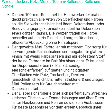
Wände, Decken, Holz, Metall, 100mm-Rollenset, Rolle und
Schale
Dieses 100-mm-Rollenset für Heimwerkerdekorationen
deckt praktisch alle Arten von Oberflächen und Farben
ab, die Sie wahrscheinlich bei Ihrem Dekorations- oder
Renovierungsprojekt einsetzen, ideal für Dekoration
eines ganzen Raums. Die Walzen tragen die Farbe
schneller auf als ein Pinsel und sorgen für schnelle,
effiziente Abdeckung ohne Pinselspuren.
Der gewebte Mini-Farbroller mit mittlerem Flor sorgt für
hervorragende Farbaufnahme und -abgabe für glattes
Finish, mit wenig Farbspritzern und abriebfestem Stoff,
der keine Farbreste im Farbfilm hinterlässt. Er ist ideal
für Dispersionsfarben (z. B. matt, seidig,
eierschalenfarben) auf glatten und halbglatten
Oberflächen wie Putz, Trockenbau, Decken
(einschließlich leicht bis mittel strukturiert) und Ziegel.
Mini-Rollensets für Streicharbeiten mit
Dispersionsfarben.
Der Dispersionsroller eignet sich perfekt zum Streichen
kleinerer Flächen wie Fensterlaibungen und über Türen,
hinter Heizkörpern und Rohren sowie zum Ausbessern.
Für beste Ergebnisse vor dem ersten Gebrauch unter