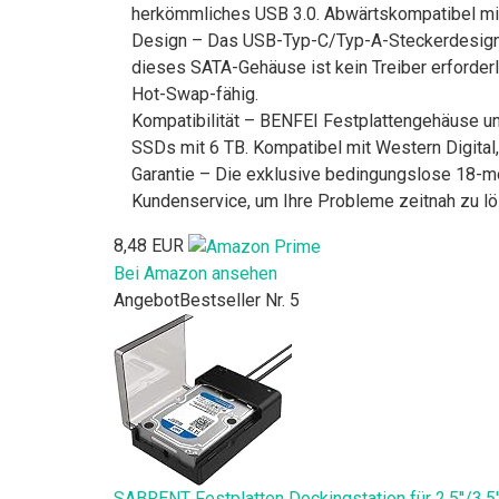
herkömmliches USB 3.0. Abwärtskompatibel mit
Design – Das USB-Typ-C/Typ-A-Steckerdesign bi
dieses SATA-Gehäuse ist kein Treiber erforder
Hot-Swap-fähig.
Kompatibilität – BENFEI Festplattengehäuse un
SSDs mit 6 TB. Kompatibel mit Western Digital,
Garantie – Die exklusive bedingungslose 18-mon
Kundenservice, um Ihre Probleme zeitnah zu lö
8,48 EUR
Bei Amazon ansehen
Angebot
Bestseller Nr. 5
SABRENT Festplatten Dockingstation für 2,5''/3