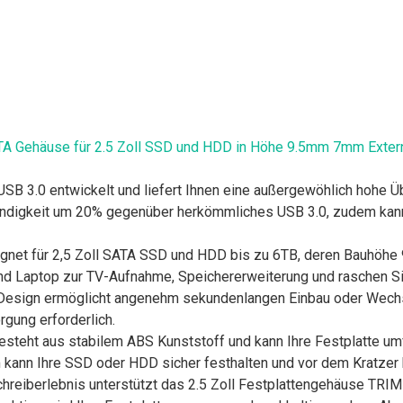
TA Gehäuse für 2.5 Zoll SSD und HDD in Höhe 9.5mm 7mm Exter
SB 3.0 entwickelt und liefert Ihnen eine außergewöhlich hohe 
indigkeit um 20% gegenüber herkömmliches USB 3.0, zudem kan
t für 2,5 Zoll SATA SSD und HDD bis zu 6TB, deren Bauhöhe 9
nd Laptop zur TV-Aufnahme, Speichererweiterung und raschen Si
gn ermöglicht angenehm sekundenlangen Einbau oder Wechsel
gung erforderlich.
ht aus stabilem ABS Kunststoff und kann Ihre Festplatte umf
nn Ihre SSD oder HDD sicher festhalten und vor dem Kratzer be
berlebnis unterstützt das 2.5 Zoll Festplattengehäuse TRIM B