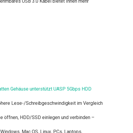
nehmbares USB 3.0 Kabel bietet Ihnen mehr
latten Gehäuse unterstützt UASP 5Gbps HDD
höhere Lese-/Schreibgeschwindigkeit im Vergleich
se öffnen, HDD/SSD einlegen und verbinden –
t Windows, Mac OS, Linux, PCs, Laptops,