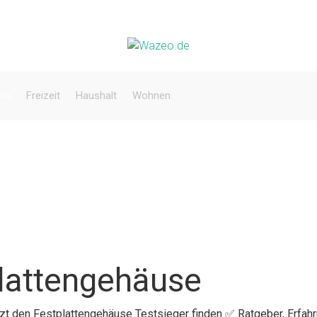
nik
Freizeit
Haushalt
Wohnen
plattengehäuse
etzt den Festplattengehäuse Testsieger finden ✅ Ratgeber, Erfah