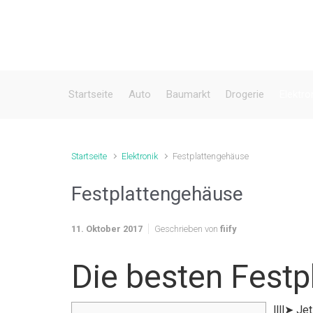
Zum Hauptinhalt springen
Startseite
Auto
Baumarkt
Drogerie
Elektro
Startseite
Elektronik
Festplattengehäuse
Festplattengehäuse
11. Oktober 2017
Geschrieben von
fiify
Die besten Fest
llll➤ J