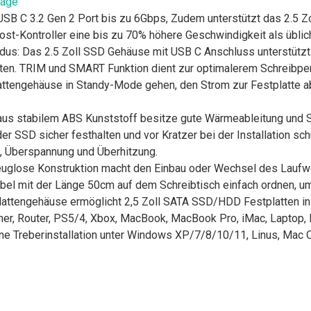
tage
USB C 3.2 Gen 2 Port bis zu 6Gbps, Zudem unterstützt das 2.5 
t-Kontroller eine bis zu 70% höhere Geschwindigkeit als üblich
s: Das 2.5 Zoll SSD Gehäuse mit USB C Anschluss unterstützt 
atten. TRIM und SMART Funktion dient zur optimalerem Schreibp
lattengehäuse in Standy-Mode gehen, den Strom zur Festplatte a
aus stabilem ABS Kunststoff besitze gute Wärmeableitung und St
 SSD sicher festhalten und vor Kratzer bei der Installation sch
m, Überspannung und Überhitzung.
uglose Konstruktion macht den Einbau oder Wechsel des Laufw
el mit der Länge 50cm auf dem Schreibtisch einfach ordnen, um 
plattengehäuse ermöglicht 2,5 Zoll SATA SSD/HDD Festplatten 
er, Router, PS5/4, Xbox, MacBook, MacBook Pro, iMac, Laptop, 
eine Treberinstallation unter Windows XP/7/8/10/11, Linus, Mac 