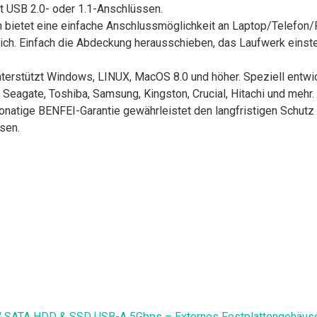
 USB 2.0- oder 1.1-Anschlüssen.
etet eine einfache Anschlussmöglichkeit an Laptop/Telefon/Pad
lich. Einfach die Abdeckung herausschieben, das Laufwerk einst
terstützt Windows, LINUX, MacOS 8.0 und höher. Speziell entwic
 Seagate, Toshiba, Samsung, Kingston, Crucial, Hitachi und mehr.
atige BENFEI-Garantie gewährleistet den langfristigen Schutz Ih
sen.
,5'' SATA HDD & SSD USB-A 5Gbps – Externes Festplattengehäuse