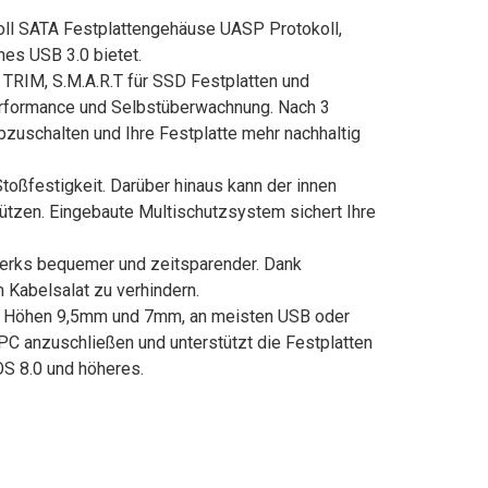
Zoll SATA Festplattengehäuse UASP Protokoll,
es USB 3.0 bietet.
TRIM, S.M.A.R.T für SSD Festplatten und
erformance und Selbstüberwachnung. Nach 3
bzuschalten und Ihre Festplatte mehr nachhaltig
oßfestigkeit. Darüber hinaus kann der innen
ützen. Eingebaute Multischutzsystem sichert Ihre
erks bequemer und zeitsparender. Dank
Kabelsalat zu verhindern.
in Höhen 9,5mm und 7mm, an meisten USB oder
PC anzuschließen und unterstützt die Festplatten
OS 8.0 und höheres.