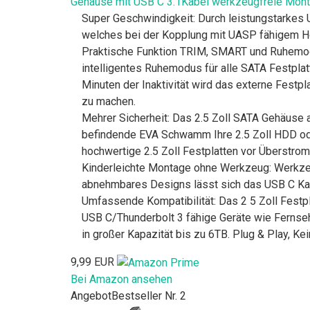
Gehäuse mit USB C 3.1Kabel werkzeugfreie Mon
Super Geschwindigkeit: Durch leistungstarkes 
welches bei der Kopplung mit UASP fähigem Hos
Praktische Funktion TRIM, SMART und Ruhemodu
intelligentes Ruhemodus für alle SATA Festpl
Minuten der Inaktivität wird das externe Festp
zu machen.
Mehrer Sicherheit: Das 2.5 Zoll SATA Gehäuse 
befindende EVA Schwamm Ihre 2.5 Zoll HDD oder
hochwertige 2.5 Zoll Festplatten vor Überstro
Kinderleichte Montage ohne Werkzeug: Werkze
abnehmbares Designs lässt sich das USB C Kab
Umfassende Kompatibilität: Das 2 5 Zoll Fest
USB C/Thunderbolt 3 fähige Geräte wie Fernseh
in großer Kapazität bis zu 6TB. Plug & Play, K
9,99 EUR
Bei Amazon ansehen
Angebot
Bestseller Nr. 2