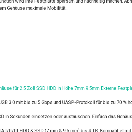
ktion wird Ihre Festplatte sparsam und nachhaltig machen. Ab
dem Gehäuse maximale Mobilität .
Gehäuse für 2.5 Zoll SSD HDD in Höhe 7mm 9.5mm Externe Festp
 USB 3.0 mit bis zu 5 Gbps und UASP-Protokoll für bis zu 70 % 
SSD in Sekunden einsetzen oder austauschen. Einfach das Gehäu
SATA I/II/III HDD & SSD (7 mm & 9,5 mm) bis 4 TB. Kompatibel mi