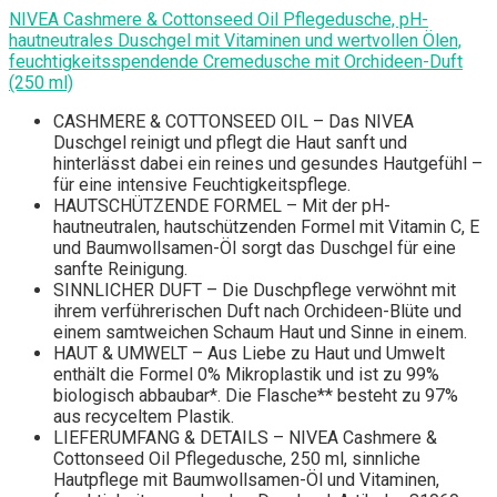
NIVEA Cashmere & Cottonseed Oil Pflegedusche, pH-
hautneutrales Duschgel mit Vitaminen und wertvollen Ölen,
feuchtigkeitsspendende Cremedusche mit Orchideen-Duft
(250 ml)
CASHMERE & COTTONSEED OIL – Das NIVEA
Duschgel reinigt und pflegt die Haut sanft und
hinterlässt dabei ein reines und gesundes Hautgefühl –
für eine intensive Feuchtigkeitspflege.
HAUTSCHÜTZENDE FORMEL – Mit der pH-
hautneutralen, hautschützenden Formel mit Vitamin C, E
und Baumwollsamen-Öl sorgt das Duschgel für eine
sanfte Reinigung.
SINNLICHER DUFT – Die Duschpflege verwöhnt mit
ihrem verführerischen Duft nach Orchideen-Blüte und
einem samtweichen Schaum Haut und Sinne in einem.
HAUT & UMWELT – Aus Liebe zu Haut und Umwelt
enthält die Formel 0% Mikroplastik und ist zu 99%
biologisch abbaubar*. Die Flasche** besteht zu 97%
aus recyceltem Plastik.
LIEFERUMFANG & DETAILS – NIVEA Cashmere &
Cottonseed Oil Pflegedusche, 250 ml, sinnliche
Hautpflege mit Baumwollsamen-Öl und Vitaminen,