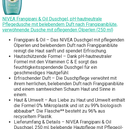
NIVEA Frangipani & Oil Duschgel, pH-hautneutrale
Pflegedusche mit belebendem Duft nach Frangipaniblüte,
verwöhnende Dusche mit pflegenden Ölperlen (250 ml)
Frangipani & Oil – Das NIVEA Duschgel mit pflegenden
Ölperlen und belebendem Duft nach Frangipaniblüte
reinigt die Haut sanft und spendet Erfrischung.
Hautschützende Formel – Dank pH-hautneutraler
Formel mit den Vitaminen C & E sorgt das
feuchtigkeitsspendende Duschgel für ein
geschmeidiges Hautgefühl.
Erfrischender Duft – Die Duschpflege verwöhnt mit
ihrem herrlichen, belebenden Duft nach Frangipaniblüte
und einem samtweichen Schaum Haut und Sinne in
einem.
Haut & Umwelt – Aus Liebe zu Haut und Umwelt enthält
die Formel 0% Mikroplastik und ist zu 99% biologisch
abbaubar*. Die Flasche** besteht zu 96% aus
recyceltem Plastik.
Lieferumfang & Details – NIVEA Frangipani & Oil
Duschgel, 250 ml, belebende Hautpflege mit Pflegeöl-