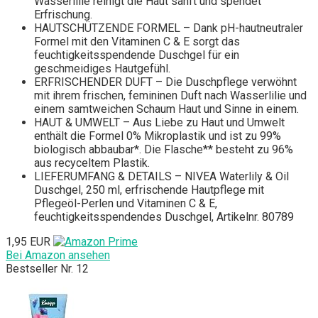
Wasserlilie reinigt die Haut sanft und spendet
Erfrischung.
HAUTSCHÜTZENDE FORMEL – Dank pH-hautneutraler
Formel mit den Vitaminen C & E sorgt das
feuchtigkeitsspendende Duschgel für ein
geschmeidiges Hautgefühl.
ERFRISCHENDER DUFT – Die Duschpflege verwöhnt
mit ihrem frischen, femininen Duft nach Wasserlilie und
einem samtweichen Schaum Haut und Sinne in einem.
HAUT & UMWELT – Aus Liebe zu Haut und Umwelt
enthält die Formel 0% Mikroplastik und ist zu 99%
biologisch abbaubar*. Die Flasche** besteht zu 96%
aus recyceltem Plastik.
LIEFERUMFANG & DETAILS – NIVEA Waterlily & Oil
Duschgel, 250 ml, erfrischende Hautpflege mit
Pflegeöl-Perlen und Vitaminen C & E,
feuchtigkeitsspendendes Duschgel, Artikelnr. 80789
1,95 EUR
Bei Amazon ansehen
Bestseller Nr. 12