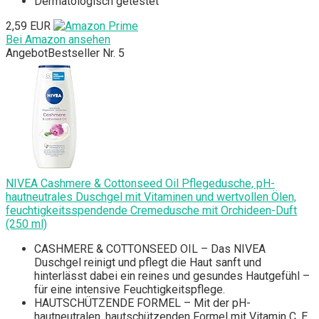
Dermatologisch getestet
2,59 EUR
Bei Amazon ansehen
Angebot
Bestseller Nr. 5
NIVEA Cashmere & Cottonseed Oil Pflegedusche, pH-
hautneutrales Duschgel mit Vitaminen und wertvollen Ölen,
feuchtigkeitsspendende Cremedusche mit Orchideen-Duft
(250 ml)
CASHMERE & COTTONSEED OIL – Das NIVEA
Duschgel reinigt und pflegt die Haut sanft und
hinterlässt dabei ein reines und gesundes Hautgefühl –
für eine intensive Feuchtigkeitspflege.
HAUTSCHÜTZENDE FORMEL – Mit der pH-
hautneutralen, hautschützenden Formel mit Vitamin C, E