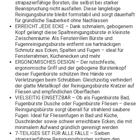
strapazierfähige Borsten, die selbst bei starker
Beanspruchung nicht ausfallen. Diese langlebige
Reinigungsbürste bleibt formstabil und sorgt dauerhaft
für gründliche Sauberkeit ohne Nachlassen
ERREICHT JEDE ECKE – Dank schmalem, gebogenem
Kopf gelangt diese Spaltreinigungsbürste in kleinste
Zwischenräume. Als Fensterrillen Bürste und
Fugenreinigungsbürste entfernt sie hartnäckigen
Schmutz aus Ecken, Spalten und Fugen – ideal für
Fensterrahmen, Küchenecken und mehr
ERGONOMISCHES DESIGN – Der rutschfeste,
ergonomische Griff und der gebogene Bürstenkopf
dieser Fugenbürste schützen Ihre Hände vor
Verletzungen beim Schrubben. Gleichzeitig verhindert
der glatte Metallkopf der Reinigungsbürste Kratzer auf
Fliesen und empfindlichen Oberflächen
VIELSEITIG EINSETZBAR – Ob als Fugenbürste Bad,
Fugenbürste Dusche oder Fugenbürste Fliesen – diese
Reinigungsbürste sorgt überall für strahlend saubere
Fugen. Ideal für Fliesenfugen in Bad und Küche,
Duschränder sowie schwer erreichbare Ecken, die mit
minimalem Aufwand gründlich gereinigt werden
7-TEILIGES SET FÜR ALLE FÄLLE – Sieben
strapazierfähige Reinigungsbürsten sichern den