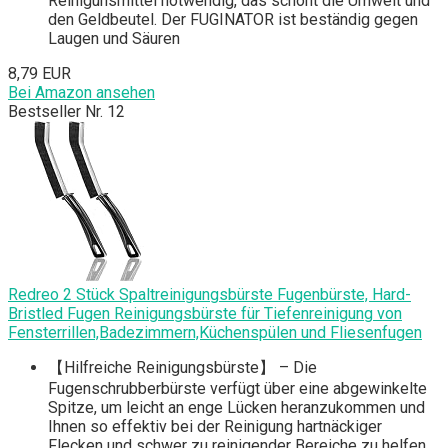
Reinigunsmittel notwendig, das schont die Umwelt und
den Geldbeutel. Der FUGINATOR ist beständig gegen
Laugen und Säuren
8,79 EUR
Bei Amazon ansehen
Bestseller Nr. 12
Redreo 2 Stück Spaltreinigungsbürste Fugenbürste, Hard-
Bristled Fugen Reinigungsbürste für Tiefenreinigung von
Fensterrillen,Badezimmern,Küchenspülen und Fliesenfugen
【Hilfreiche Reinigungsbürste】 – Die
Fugenschrubberbürste verfügt über eine abgewinkelte
Spitze, um leicht an enge Lücken heranzukommen und
Ihnen so effektiv bei der Reinigung hartnäckiger
Flecken und schwer zu reinigender Bereiche zu helfen,