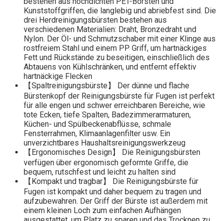
bestehen aus hochdichten PET-Borsten und
Kunststoffgriffen, die langlebig und abriebfest sind. Die
drei Herdreinigungsbürsten bestehen aus
verschiedenen Materialien: Draht, Bronzedraht und
Nylon. Der Öl- und Schmutzschaber mit einer Klinge aus
rostfreiem Stahl und einem PP Griff, um hartnäckiges
Fett und Rückstände zu beseitigen, einschließlich des
Abtauens von Kühlschränken, und entfernt effektiv
hartnäckige Flecken
【Spaltreinigungsbürste】 Der dünne und flache
Bürstenkopf der Reinigungsbürste für Fugen ist perfekt
für alle engen und schwer erreichbaren Bereiche, wie
tote Ecken, tiefe Spalten, Badezimmerarmaturen,
Küchen- und Spülbeckenabflüsse, schmale
Fensterrahmen, Klimaanlagenfilter usw. Ein
unverzichtbares Haushaltsreinigungswerkzeug
【Ergonomisches Design】 Die Reinigungsbürsten
verfügen über ergonomisch geformte Griffe, die
bequem, rutschfest und leicht zu halten sind
【Kompakt und tragbar】 Die Reinigungsbürste für
Fugen ist kompakt und daher bequem zu tragen und
aufzubewahren. Der Griff der Bürste ist außerdem mit
einem kleinen Loch zum einfachen Aufhängen
ausgestattet, um Platz zu sparen und das Trocknen zu