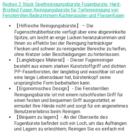
Redreo 2 Stück Spaltreinigungsbürste Fugenbürste, Hard-
Bristled Fugen Reinigungsbürste für Tiefenreinigung von
Fensterrillen,Badezimmern,Küchenspülen und Fliesenfugen
【Hilfreiche Reinigungsbürste】 – Die
Fugenschrubberbürste verfügt über eine abgewinkelte
Spitze, um leicht an enge Lücken heranzukommen und
Ihnen so effektiv bei der Reinigung hartnäckiger
Flecken und schwer zu reinigender Bereiche zu helfen,
ohne Kratzer oder Beschädigungen zu hinterlassen.
【Langlebiges Material】- Dieser Fugenreiniger
besteht aus einem starken Kunststoffgriff und dichten
PP-Faserborsten, der langlebig und waschbar ist und
eine lange Lebensdauer hat, bürstenkopf seine
ursprüngliche Form beibehalten kann.
【Ergonomisches Design】- Die Fensterrillen
Reinigungsbürste ist mit einem rutschfesten Griff für
einen festen und bequemen Griff ausgestattet, er
ermüdet Ihre Hände nicht und sorgt für ein angenehmes
Benutzererlebnis beim Reinigen.
【Bequem zu lagern】- An der Oberseite des
Fugenbürste befindet sich ein Loch, um das Aufhängen
und Lagern zu erleichtern; Reinigen Sie es einfach mit