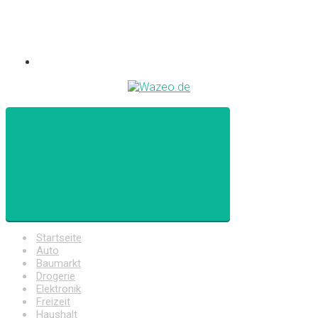
Startseite
Auto
Baumarkt
Drogerie
Elektronik
Freizeit
Haushalt