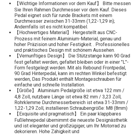
【Wichtige Informationen vor dem Kauf】 Bitte messen
Sie Ihren Rahmen Durchmesser vor dem Kauf. Dieses
Pedal eignet sich für runde Brackets mit einem
Durchmesser zwischen 31-33mm (1,22-1,29 in);
Andernfalls ist es nicht kompatibel.
【Hochwertiges Material】 Hergestellt aus CNC-
Prozess mit feinem Aluminium-Material, genau und
hoher Präzision und hoher Festigkeit. . Professionelles
und praktisches Design mit schönem Aussehen.
【Vernunftiges Design】 Die Stützstange kann 90 Grad
fest gefaltet werden, gefaltet bleiben oder in einer "L"-
Form festgelegt werden. Mit als Rebound Frontpedal,
90 Grad Hinterpedal, kann im rechten Winkel befestigt
werden, Das Produkt enthält Montageschrauben für
einfache und schnelle Installation.
【Größe】 Aluminium Pedalgröße ist etwa 122 mm /
4,8 Zoll, nutzbare Länge ist etwa 82 mm / 3,23 Zoll,
Rohrklemme Durchmesserbereich ist etwa 31-33mm /
1,22-1,29 Zoll, installieren Schraubengröße: M8 (8mm)
【Exquisite und pragmatisch】 Ein paar klappbares
Fußlehnepedal übernimmt die neueste Designästhetik
und ist eleganter und großzügiger, um Ihr Motorrad zu
dekorieren. Hohe Zähigkeit und