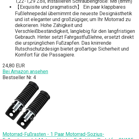
1,22-1,29 Zoll, installieren Schraubengröße: M8 (8mm)
【Exquisite und pragmatisch】 Ein paar klappbares
Fußlehnepedal übernimmt die neueste Designästhetik
und ist eleganter und großzügiger, um Ihr Motorrad zu
dekorieren. Hohe Zähigkeit und
Verschleißbeständigkeit, langlebig für den langfristigen
Gebrauch. Hinter setzt Fahrgastfußlehne, ersetzt direkt
die ursprünglichen Fußzapfen. Das knirrende
Rutschschutzdesign bietet großartige Sicherheit und
Komfort für die Passagiere.
24,80 EUR
Bei Amazon ansehen
Bestseller Nr. 4
Motorrad-Fußrasten - 1 Paar Motorrad-Sozius-