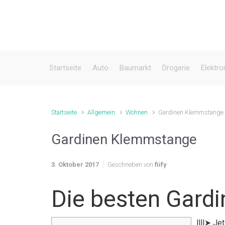
Zum Hauptinhalt springen
Startseite
Auto
Baumarkt
Drogerie
Elektro
Startseite
Allgemein
Wohnen
Gardinen Klemmstange
Gardinen Klemmstange
3. Oktober 2017
Geschrieben von
fiify
Die besten Gard
llll➤ J