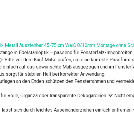
x Metall Ausziehbar 45-75 cm Weiß 8/10mm Montage ohne Sch
tange in Edelstahloptik – passend für Fensterfalz-Innenbreit
👉 Bitte vor dem Kauf Maße prüfen, um eine korrekte Passform s
d einfach auf das gewünschte Maß ausgezogen und im Fensterf
s sorgt für stabilen Halt bei korrekter Anwendung.
flagen an den Enden schützen den Fensterrahmen und vermeide
t für Voile, Organza oder transparente Dekogardinen. 🌸 Nicht e
ässt sich durch leichtes Auseinanderziehen einfach entfernen –