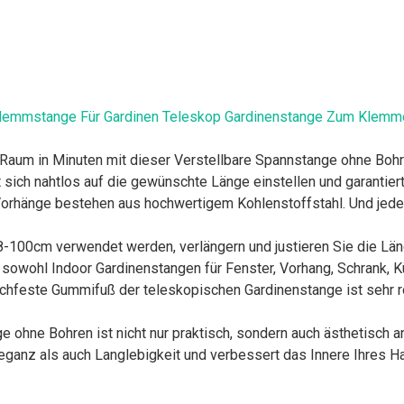
Klemmstange Für Gardinen Teleskop Gardinenstange Zum Klem
 Raum in Minuten mit dieser Verstellbare Spannstange ohne Bo
 sich nahtlos auf die gewünschte Länge einstellen und garantier
hänge bestehen aus hochwertigem Kohlenstoffstahl. Und jeder
100cm verwendet werden, verlängern und justieren Sie die Län
sowohl Indoor Gardinenstangen für Fenster, Vorhang, Schrank, Kü
feste Gummifuß der teleskopischen Gardinenstange ist sehr rob
hne Bohren ist nicht nur praktisch, sondern auch ästhetisch a
leganz als auch Langlebigkeit und verbessert das Innere Ihres H