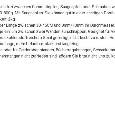
allation frei zwischen Gummistopfen, Saugnäpfen oder Schrauben 
00-800g. Mit Saugnäpfen: Sie können gut in einer schrägen Posit
eit: 2kg.
ar in der Länge zwischen 30-45CM und 8mm/10mm im Durchmesser.
änge ein, um zwischen zwei Wänden zu schnappen. Geeignet für vi
kohlenstoffreichem Stahl gefertigt, nicht leicht zu rosten. Hoc
stange, mehr belastbar, stark und langlebig.
oder für Garderobenstangen, Bücherregalstangen, Schrankstan
nstangen nicht zufrieden sind, zögern Sie bitte nicht, uns zu k