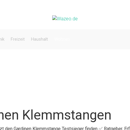
nik
Freizeit
Haushalt
Wohnen
inen Klemmstangen
etzt den Gardinen Klemmstange Testsieger finden ✅ Ratgeber, E