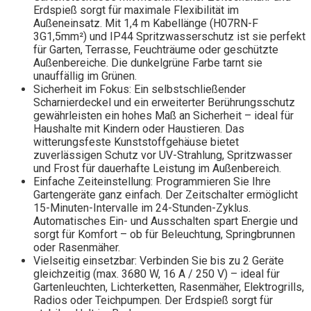
Erdspieß sorgt für maximale Flexibilität im
Außeneinsatz. Mit 1,4 m Kabellänge (H07RN-F
3G1,5mm²) und IP44 Spritzwasserschutz ist sie perfekt
für Garten, Terrasse, Feuchträume oder geschützte
Außenbereiche. Die dunkelgrüne Farbe tarnt sie
unauffällig im Grünen.
Sicherheit im Fokus: Ein selbstschließender
Scharnierdeckel und ein erweiterter Berührungsschutz
gewährleisten ein hohes Maß an Sicherheit – ideal für
Haushalte mit Kindern oder Haustieren. Das
witterungsfeste Kunststoffgehäuse bietet
zuverlässigen Schutz vor UV-Strahlung, Spritzwasser
und Frost für dauerhafte Leistung im Außenbereich.
Einfache Zeiteinstellung: Programmieren Sie Ihre
Gartengeräte ganz einfach. Der Zeitschalter ermöglicht
15-Minuten-Intervalle im 24-Stunden-Zyklus.
Automatisches Ein- und Ausschalten spart Energie und
sorgt für Komfort – ob für Beleuchtung, Springbrunnen
oder Rasenmäher.
Vielseitig einsetzbar: Verbinden Sie bis zu 2 Geräte
gleichzeitig (max. 3680 W, 16 A / 250 V) – ideal für
Gartenleuchten, Lichterketten, Rasenmäher, Elektrogrills,
Radios oder Teichpumpen. Der Erdspieß sorgt für