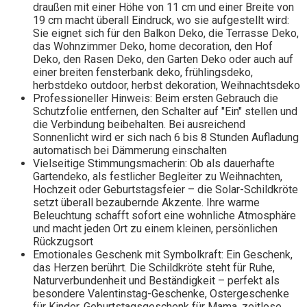
draußen mit einer Höhe von 11 cm und einer Breite von
19 cm macht überall Eindruck, wo sie aufgestellt wird:
Sie eignet sich für den Balkon Deko, die Terrasse Deko,
das Wohnzimmer Deko, home decoration, den Hof
Deko, den Rasen Deko, den Garten Deko oder auch auf
einer breiten fensterbank deko, frühlingsdeko,
herbstdeko outdoor, herbst dekoration, Weihnachtsdeko
Professioneller Hinweis: Beim ersten Gebrauch die
Schutzfolie entfernen, den Schalter auf "Ein" stellen und
die Verbindung beibehalten. Bei ausreichend
Sonnenlicht wird er sich nach 6 bis 8 Stunden Aufladung
automatisch bei Dämmerung einschalten
Vielseitige Stimmungsmacherin: Ob als dauerhafte
Gartendeko, als festlicher Begleiter zu Weihnachten,
Hochzeit oder Geburtstagsfeier – die Solar-Schildkröte
setzt überall bezaubernde Akzente. Ihre warme
Beleuchtung schafft sofort eine wohnliche Atmosphäre
und macht jeden Ort zu einem kleinen, persönlichen
Rückzugsort
Emotionales Geschenk mit Symbolkraft: Ein Geschenk,
das Herzen berührt. Die Schildkröte steht für Ruhe,
Naturverbundenheit und Beständigkeit – perfekt als
besondere Valentinstag-Geschenke, Ostergeschenke
für Kinder, Geburtstagsgeschenk für Mama, zeitlose