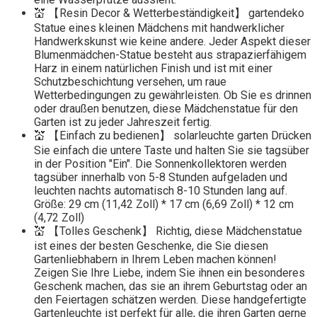
💒 【Resin Decor & Wetterbeständigkeit】 gartendeko
Statue eines kleinen Mädchens mit handwerklicher
Handwerkskunst wie keine andere. Jeder Aspekt dieser
Blumenmädchen-Statue besteht aus strapazierfähigem
Harz in einem natürlichen Finish und ist mit einer
Schutzbeschichtung versehen, um raue
Wetterbedingungen zu gewährleisten. Ob Sie es drinnen
oder draußen benutzen, diese Mädchenstatue für den
Garten ist zu jeder Jahreszeit fertig.
💒 【Einfach zu bedienen】 solarleuchte garten Drücken
Sie einfach die untere Taste und halten Sie sie tagsüber
in der Position "Ein". Die Sonnenkollektoren werden
tagsüber innerhalb von 5-8 Stunden aufgeladen und
leuchten nachts automatisch 8-10 Stunden lang auf.
Größe: 29 cm (11,42 Zoll) * 17 cm (6,69 Zoll) * 12 cm
(4,72 Zoll)
💒 【Tolles Geschenk】 Richtig, diese Mädchenstatue
ist eines der besten Geschenke, die Sie diesen
Gartenliebhabern in Ihrem Leben machen können!
Zeigen Sie Ihre Liebe, indem Sie ihnen ein besonderes
Geschenk machen, das sie an ihrem Geburtstag oder an
den Feiertagen schätzen werden. Diese handgefertigte
Gartenleuchte ist perfekt für alle, die ihren Garten gerne