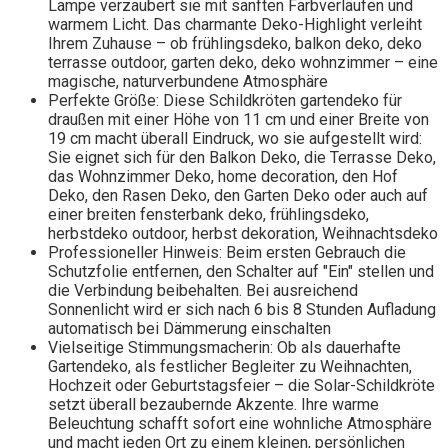
Lampe verzaubert sie mit sanften Farbverläufen und
warmem Licht. Das charmante Deko-Highlight verleiht
Ihrem Zuhause – ob frühlingsdeko, balkon deko, deko
terrasse outdoor, garten deko, deko wohnzimmer – eine
magische, naturverbundene Atmosphäre
Perfekte Größe: Diese Schildkröten gartendeko für
draußen mit einer Höhe von 11 cm und einer Breite von
19 cm macht überall Eindruck, wo sie aufgestellt wird:
Sie eignet sich für den Balkon Deko, die Terrasse Deko,
das Wohnzimmer Deko, home decoration, den Hof
Deko, den Rasen Deko, den Garten Deko oder auch auf
einer breiten fensterbank deko, frühlingsdeko,
herbstdeko outdoor, herbst dekoration, Weihnachtsdeko
Professioneller Hinweis: Beim ersten Gebrauch die
Schutzfolie entfernen, den Schalter auf "Ein" stellen und
die Verbindung beibehalten. Bei ausreichend
Sonnenlicht wird er sich nach 6 bis 8 Stunden Aufladung
automatisch bei Dämmerung einschalten
Vielseitige Stimmungsmacherin: Ob als dauerhafte
Gartendeko, als festlicher Begleiter zu Weihnachten,
Hochzeit oder Geburtstagsfeier – die Solar-Schildkröte
setzt überall bezaubernde Akzente. Ihre warme
Beleuchtung schafft sofort eine wohnliche Atmosphäre
und macht jeden Ort zu einem kleinen, persönlichen