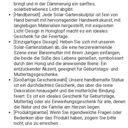
bringt und in der Dämmerung ein sanftes,
solarbetriebenes Licht abgibt.
[Handbemalt]: Jede Solar-Gartenskulptur ist fein von
Hand bemalt mit hervorragender Handwerkskunst, mit
langlebigen Materialien hergestellt, mit exquisiten
Licht-Design in Honigtopf macht es ein ideales
Geschenk für die Feiertage.
[Einzigartiges Design]: Heben Sie sich mit unseren
Solar-Gartenstatuen ab, die eine herzerwärmende
Szene einer Bärenmutter mit ihrem Jungen einfangen,
die beide die Süße des Lebens genießen, symbolisiert
durch den Honig und die anwesende Biene. Ein
entzückender Akzent, geeignet für Geburtstags- und
Muttertagsgeschenke.
[Großartige Geschenkwahl]: Unsere handbemalte Statue
ist ein durchdachtes Geschenk, das über die reine
Dekoration hinausgeht und die mütterliche Bindung
feiert. Es ist ein ideales Geschenk für Geburtstage,
Muttertag oder als Einweihungsgeschenk für alle, denen
die Natur und die Familie am Herzen liegen.
[Produktgarantie]: Wenn Sie irgendwelche Fragen oder
Bedenken über das Produkt haben, zögern Sie bitte
nicht, uns zu erreichen.