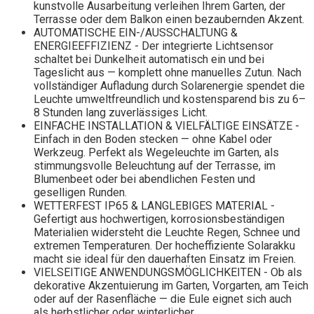
kunstvolle Ausarbeitung verleihen Ihrem Garten, der
Terrasse oder dem Balkon einen bezaubernden Akzent.
AUTOMATISCHE EIN-/AUSSCHALTUNG &
ENERGIEEFFIZIENZ - Der integrierte Lichtsensor
schaltet bei Dunkelheit automatisch ein und bei
Tageslicht aus — komplett ohne manuelles Zutun. Nach
vollständiger Aufladung durch Solarenergie spendet die
Leuchte umweltfreundlich und kostensparend bis zu 6–
8 Stunden lang zuverlässiges Licht.
EINFACHE INSTALLATION & VIELFÄLTIGE EINSÄTZE -
Einfach in den Boden stecken — ohne Kabel oder
Werkzeug. Perfekt als Wegeleuchte im Garten, als
stimmungsvolle Beleuchtung auf der Terrasse, im
Blumenbeet oder bei abendlichen Festen und
geselligen Runden.
WETTERFEST IP65 & LANGLEBIGES MATERIAL -
Gefertigt aus hochwertigen, korrosionsbeständigen
Materialien widersteht die Leuchte Regen, Schnee und
extremen Temperaturen. Der hocheffiziente Solarakku
macht sie ideal für den dauerhaften Einsatz im Freien.
VIELSEITIGE ANWENDUNGSMÖGLICHKEITEN - Ob als
dekorative Akzentuierung im Garten, Vorgarten, am Teich
oder auf der Rasenfläche — die Eule eignet sich auch
als herbstlicher oder winterlicher