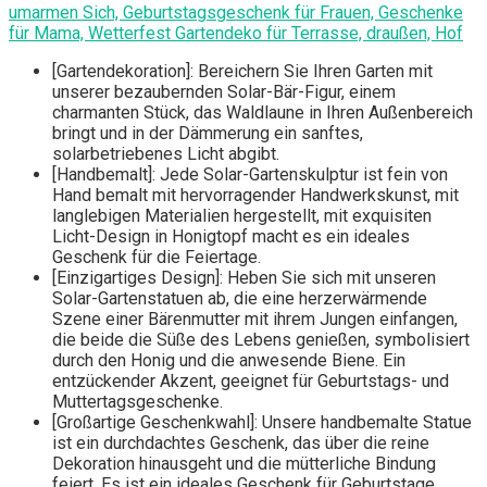
umarmen Sich, Geburtstagsgeschenk für Frauen, Geschenke
für Mama, Wetterfest Gartendeko für Terrasse, draußen, Hof
[Gartendekoration]: Bereichern Sie Ihren Garten mit
unserer bezaubernden Solar-Bär-Figur, einem
charmanten Stück, das Waldlaune in Ihren Außenbereich
bringt und in der Dämmerung ein sanftes,
solarbetriebenes Licht abgibt.
[Handbemalt]: Jede Solar-Gartenskulptur ist fein von
Hand bemalt mit hervorragender Handwerkskunst, mit
langlebigen Materialien hergestellt, mit exquisiten
Licht-Design in Honigtopf macht es ein ideales
Geschenk für die Feiertage.
[Einzigartiges Design]: Heben Sie sich mit unseren
Solar-Gartenstatuen ab, die eine herzerwärmende
Szene einer Bärenmutter mit ihrem Jungen einfangen,
die beide die Süße des Lebens genießen, symbolisiert
durch den Honig und die anwesende Biene. Ein
entzückender Akzent, geeignet für Geburtstags- und
Muttertagsgeschenke.
[Großartige Geschenkwahl]: Unsere handbemalte Statue
ist ein durchdachtes Geschenk, das über die reine
Dekoration hinausgeht und die mütterliche Bindung
feiert. Es ist ein ideales Geschenk für Geburtstage,