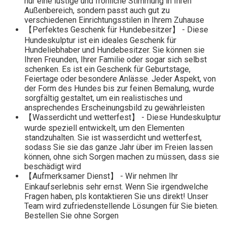
nur eine lustige und fröhliche Stimmung in Ihren
Außenbereich, sondern passt auch gut zu
verschiedenen Einrichtungsstilen in Ihrem Zuhause
【Perfektes Geschenk für Hundebesitzer】 - Diese
Hundeskulptur ist ein ideales Geschenk für
Hundeliebhaber und Hundebesitzer. Sie können sie
Ihren Freunden, Ihrer Familie oder sogar sich selbst
schenken. Es ist ein Geschenk für Geburtstage,
Feiertage oder besondere Anlässe. Jeder Aspekt, von
der Form des Hundes bis zur feinen Bemalung, wurde
sorgfältig gestaltet, um ein realistisches und
ansprechendes Erscheinungsbild zu gewährleisten
【Wasserdicht und wetterfest】 - Diese Hundeskulptur
wurde speziell entwickelt, um den Elementen
standzuhalten. Sie ist wasserdicht und wetterfest,
sodass Sie sie das ganze Jahr über im Freien lassen
können, ohne sich Sorgen machen zu müssen, dass sie
beschädigt wird
【Aufmerksamer Dienst】 - Wir nehmen Ihr
Einkaufserlebnis sehr ernst. Wenn Sie irgendwelche
Fragen haben, pls kontaktieren Sie uns direkt! Unser
Team wird zufriedenstellende Lösungen für Sie bieten.
Bestellen Sie ohne Sorgen